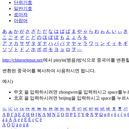
단위기호
일반기호
로마자
아랍어
あ
ぁ
か
が
さ
ざ
た
だ
な
は
ば
ぱ
ま
や
ゃ
ら
わ
ゎ
ん
い
ぃ
き
こ
ご
そ
ぞ
と
ど
の
ほ
ぼ
ぽ
も
よ
ょ
ろ
を
ア
ァ
カ
サ
ザ
タ
ダ
ナ
ハ
バ
パ
マ
ヤ
ャ
ラ
ワ
ヮ
ン
イ
ィ
キ
ギ
ソ
ゾ
ト
ド
ノ
ホ
ボ
ポ
モ
ヨ
ョ
ロ
ヲ
―
http://chineseinput.net/
에서 pinyin(병음)방식으로 중국어를 변환
변환된 중국어를 복사하여 사용하시면 됩니다.
예시)
中文 을 입력하시려면
zhongwen
을 입력하시고 space를
北京 을 입력하시려면
beijing
을 입력하시고 space를 누르
ㅥ
ㅦ
ㅧ
ㅨ
ㅩ
ㅪ
ㅫ
ㅬ
ㅭ
ㅮ
ㅯ
ㅰ
ㅱ
ㅲ
ㅳ
ㅴ
ㅵ
ㅶ
ㅷ
ㅸ
ㅹ
ㅺ
Α
Β
Γ
Δ
Ε
Ζ
Η
Θ
Ι
Κ
Λ
Μ
Ν
Ξ
Ο
Π
Ρ
Σ
Τ
Υ
Φ
Χ
Ψ
Ω
α
β
γ
δ
ε
ζ
η
á
à
Á
À
é
è
É
È
ç
Ç
ê
Ä
Ö
Ü
ä
ö
ü
ß