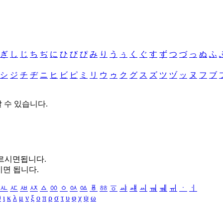
ぎ
し
じ
ち
ぢ
に
ひ
び
ぴ
み
り
う
ぅ
く
ぐ
す
ず
つ
づ
っ
ぬ
ふ
シ
ジ
チ
ヂ
ニ
ヒ
ビ
ピ
ミ
リ
ウ
ゥ
ク
グ
ス
ズ
ツ
ヅ
ッ
ヌ
フ
ブ
할 수 있습니다.
누르시면됩니다.
시면 됩니다.
ㅻ
ㅼ
ㅽ
ㅾ
ㅿ
ㆀ
ㆁ
ㆂ
ㆃ
ㆄ
ㆅ
ㆆ
ㆇ
ㆈ
ㆉ
ㆊ
ㆋ
ㆌ
ㆍ
ㆎ
θ
ι
κ
λ
μ
ν
ξ
ο
π
ρ
σ
τ
υ
φ
χ
ψ
ω