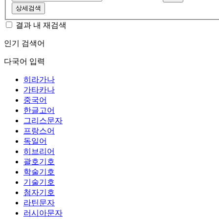
상세검색
결과 내 재검색
인기 검색어
다국어 입력
히라가나
가타카나
중국어
한글고어
그리스문자
프랑스어
독일어
히브리어
괄호기호
학술기호
기술기호
첨자기호
라틴문자
러시아문자