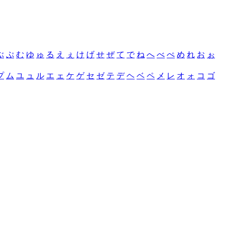
ぶ
ぷ
む
ゆ
ゅ
る
え
ぇ
け
げ
せ
ぜ
て
で
ね
へ
べ
ぺ
め
れ
お
ぉ
プ
ム
ユ
ュ
ル
エ
ェ
ケ
ゲ
セ
ゼ
テ
デ
ヘ
ベ
ペ
メ
レ
オ
ォ
コ
ゴ