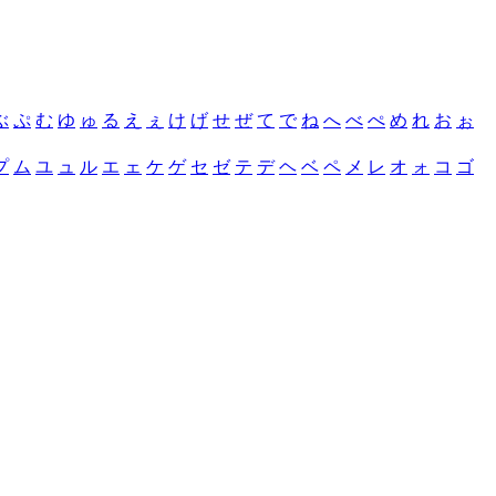
ぶ
ぷ
む
ゆ
ゅ
る
え
ぇ
け
げ
せ
ぜ
て
で
ね
へ
べ
ぺ
め
れ
お
ぉ
プ
ム
ユ
ュ
ル
エ
ェ
ケ
ゲ
セ
ゼ
テ
デ
ヘ
ベ
ペ
メ
レ
オ
ォ
コ
ゴ