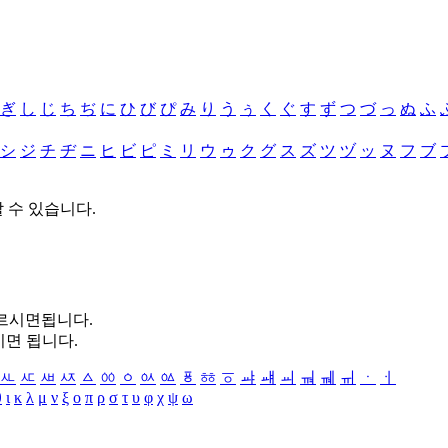
ぎ
し
じ
ち
ぢ
に
ひ
び
ぴ
み
り
う
ぅ
く
ぐ
す
ず
つ
づ
っ
ぬ
ふ
シ
ジ
チ
ヂ
ニ
ヒ
ビ
ピ
ミ
リ
ウ
ゥ
ク
グ
ス
ズ
ツ
ヅ
ッ
ヌ
フ
ブ
할 수 있습니다.
누르시면됩니다.
시면 됩니다.
ㅻ
ㅼ
ㅽ
ㅾ
ㅿ
ㆀ
ㆁ
ㆂ
ㆃ
ㆄ
ㆅ
ㆆ
ㆇ
ㆈ
ㆉ
ㆊ
ㆋ
ㆌ
ㆍ
ㆎ
θ
ι
κ
λ
μ
ν
ξ
ο
π
ρ
σ
τ
υ
φ
χ
ψ
ω