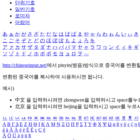
단위기호
일반기호
로마자
아랍어
あ
ぁ
か
が
さ
ざ
た
だ
な
は
ば
ぱ
ま
や
ゃ
ら
わ
ゎ
ん
い
ぃ
き
こ
ご
そ
ぞ
と
ど
の
ほ
ぼ
ぽ
も
よ
ょ
ろ
を
ア
ァ
カ
サ
ザ
タ
ダ
ナ
ハ
バ
パ
マ
ヤ
ャ
ラ
ワ
ヮ
ン
イ
ィ
キ
ギ
ソ
ゾ
ト
ド
ノ
ホ
ボ
ポ
モ
ヨ
ョ
ロ
ヲ
―
http://chineseinput.net/
에서 pinyin(병음)방식으로 중국어를 변환
변환된 중국어를 복사하여 사용하시면 됩니다.
예시)
中文 을 입력하시려면
zhongwen
을 입력하시고 space를
北京 을 입력하시려면
beijing
을 입력하시고 space를 누르
ㅥ
ㅦ
ㅧ
ㅨ
ㅩ
ㅪ
ㅫ
ㅬ
ㅭ
ㅮ
ㅯ
ㅰ
ㅱ
ㅲ
ㅳ
ㅴ
ㅵ
ㅶ
ㅷ
ㅸ
ㅹ
ㅺ
Α
Β
Γ
Δ
Ε
Ζ
Η
Θ
Ι
Κ
Λ
Μ
Ν
Ξ
Ο
Π
Ρ
Σ
Τ
Υ
Φ
Χ
Ψ
Ω
α
β
γ
δ
ε
ζ
η
á
à
Á
À
é
è
É
È
ç
Ç
ê
Ä
Ö
Ü
ä
ö
ü
ß