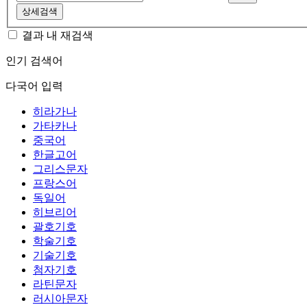
상세검색
결과 내 재검색
인기 검색어
다국어 입력
히라가나
가타카나
중국어
한글고어
그리스문자
프랑스어
독일어
히브리어
괄호기호
학술기호
기술기호
첨자기호
라틴문자
러시아문자