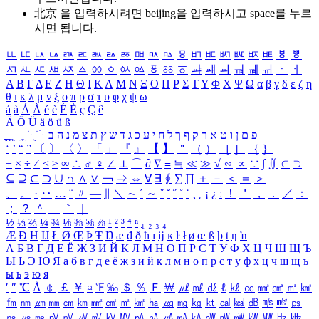
北京 을 입력하시려면
beijing
을 입력하시고 space를 누르
시면 됩니다.
ㅥ
ㅦ
ㅧ
ㅨ
ㅩ
ㅪ
ㅫ
ㅬ
ㅭ
ㅮ
ㅯ
ㅰ
ㅱ
ㅲ
ㅳ
ㅴ
ㅵ
ㅶ
ㅷ
ㅸ
ㅹ
ㅺ
ㅻ
ㅼ
ㅽ
ㅾ
ㅿ
ㆀ
ㆁ
ㆂ
ㆃ
ㆄ
ㆅ
ㆆ
ㆇ
ㆈ
ㆉ
ㆊ
ㆋ
ㆌ
ㆍ
ㆎ
Α
Β
Γ
Δ
Ε
Ζ
Η
Θ
Ι
Κ
Λ
Μ
Ν
Ξ
Ο
Π
Ρ
Σ
Τ
Υ
Φ
Χ
Ψ
Ω
α
β
γ
δ
ε
ζ
η
θ
ι
κ
λ
μ
ν
ξ
ο
π
ρ
σ
τ
υ
φ
χ
ψ
ω
á
à
Á
À
é
è
É
È
ç
Ç
ê
Ä
Ö
Ü
ä
ö
ü
ß
ְ
ֳ
ֲ
ֱ
ָ
ַ
ֵ
ֶ
ִ
ֹ
ּ
ֻ
ׂ
ׁ
ּ
ב
ה
נ
מ
צ
ת
ץ
ש
ד
ג
כ
ע
י
ח
ל
ך
ף
ק
ר
א
ט
ו
ן
ם
פ
‘
’
“
”
〔
〕
〈
〉
「
」
『
』
【
】
＂
（
）
［
］
｛
｝
±
×
÷
≠
≤
≥
∞
∴
♂
♀
∠
⊥
⌒
∂
∇
≡
≒
≪
≫
√
∽
∝
∵
∫
∬
∈
∋
⊆
⊇
⊂
⊃
∪
∩
∧
∨
￢
⇒
⇔
∀
∃
∮
∑
∏
＋
－
＜
＝
＞
、
。
·
‥
…
¨
〃
―
∥
＼
∼
´
～
ˇ
˘
˝
˚
˙
¸
˛
¡
¿
ː
！
＇
，
．
／
：
；
？
＾
＿
｀
｜
½
⅓
⅔
¼
¾
⅛
⅜
⅝
⅞
¹
²
³
⁴
ⁿ
₁
₂
₃
₄
Æ
Ð
Ħ
Ĳ
Ł
Ø
Œ
Þ
Ŧ
Ŋ
æ
đ
ð
ħ
ı
ĳ
ĸ
ŀ
ł
ø
œ
ß
þ
ŧ
ŋ
ŉ
А
Б
В
Г
Д
Е
Ё
Ж
З
И
Й
К
Л
М
Н
О
П
Р
С
Т
У
Ф
Х
Ц
Ч
Ш
Щ
Ъ
Ы
Ь
Э
Ю
Я
а
б
в
г
д
е
ё
ж
з
и
й
к
л
м
н
о
п
р
с
т
у
ф
х
ц
ч
ш
щ
ъ
ы
ь
э
ю
я
′
″
℃
Å
￠
￡
￥
¤
℉
‰
＄
％
Ｆ
￦
㎕
㎖
㎗
ℓ
㎘
㏄
㎣
㎤
㎥
㎦
㎙
㎚
㎛
㎜
㎝
㎞
㎟
㎠
㎡
㎢
㏊
㎍
㎎
㎏
㏏
㎈
㎉
㏈
㎧
㎨
㎰
㎱
㎲
㎳
㎴
㎵
㎶
㎷
㎸
㎹
㎀
㎁
㎂
㎃
㎄
㎺
㎻
㎽
㎾
㎿
㎐
㎑