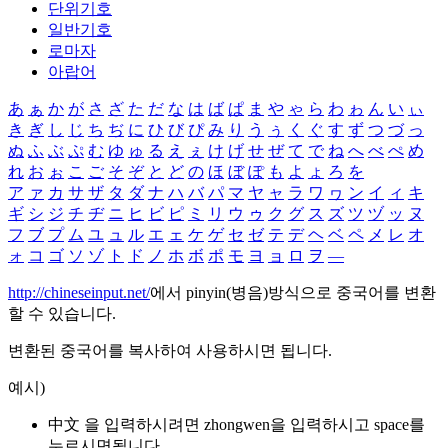
단위기호
일반기호
로마자
아랍어
あ
ぁ
か
が
さ
ざ
た
だ
な
は
ば
ぱ
ま
や
ゃ
ら
わ
ゎ
ん
い
ぃ
き
ぎ
し
じ
ち
ぢ
に
ひ
び
ぴ
み
り
う
ぅ
く
ぐ
す
ず
つ
づ
っ
ぬ
ふ
ぶ
ぷ
む
ゆ
ゅ
る
え
ぇ
け
げ
せ
ぜ
て
で
ね
へ
べ
ぺ
め
れ
お
ぉ
こ
ご
そ
ぞ
と
ど
の
ほ
ぼ
ぽ
も
よ
ょ
ろ
を
ア
ァ
カ
サ
ザ
タ
ダ
ナ
ハ
バ
パ
マ
ヤ
ャ
ラ
ワ
ヮ
ン
イ
ィ
キ
ギ
シ
ジ
チ
ヂ
ニ
ヒ
ビ
ピ
ミ
リ
ウ
ゥ
ク
グ
ス
ズ
ツ
ヅ
ッ
ヌ
フ
ブ
プ
ム
ユ
ュ
ル
エ
ェ
ケ
ゲ
セ
ゼ
テ
デ
ヘ
ベ
ペ
メ
レ
オ
ォ
コ
ゴ
ソ
ゾ
ト
ド
ノ
ホ
ボ
ポ
モ
ヨ
ョ
ロ
ヲ
―
http://chineseinput.net/
에서 pinyin(병음)방식으로 중국어를 변환
할 수 있습니다.
변환된 중국어를 복사하여 사용하시면 됩니다.
예시)
中文 을 입력하시려면
zhongwen
을 입력하시고 space를
누르시면됩니다.