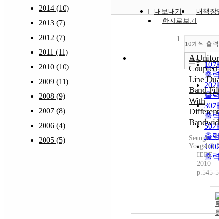
2014 (10)
내보내기
내책장
한자로보기
2013 (7)
2012 (7)
1
10개씩 출력
2011 (11)
A Unifo
조회
10
2010 (10)
Coupled
출
Line Dua
2009 (11)
20
Band Fil
출
2008 (9)
With
30
2007 (8)
Different
출
Bandwid
2006 (4)
50
출
Seungku L
2005 (5)
Yongshik 
10
IEEE
출
2010
p.545-