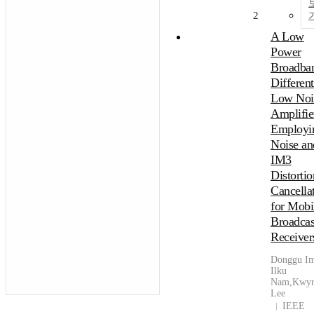
2
A Low
Power
Broadba
Different
Low Noi
Amplifie
Employi
Noise an
IM3
Distortio
Cancella
for Mobi
Broadcas
Receiver
Donggu I
Ilku
Nam,Kwy
Lee
IEEE