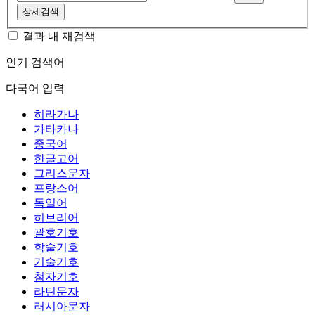
상세검색
결과 내 재검색
인기 검색어
다국어 입력
히라가나
가타카나
중국어
한글고어
그리스문자
프랑스어
독일어
히브리어
괄호기호
학술기호
기술기호
첨자기호
라틴문자
러시아문자