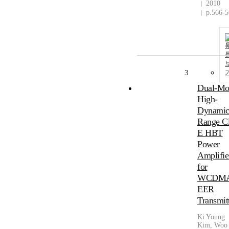
2010
p.566-
3
Dual-Mo
High-
Dynami
Range Cl
E HBT
Power
Amplifie
for
WCDM
EER
Transmit
Ki Young
Kim, Woo