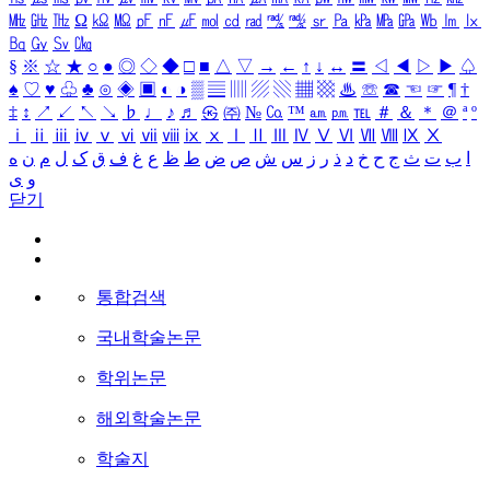
㎒
㎓
㎔
Ω
㏀
㏁
㎊
㎋
㎌
㏖
㏅
㎭
㎮
㎯
㏛
㎩
㎪
㎫
㎬
㏝
㏐
㏓
㏃
㏉
㏜
㏆
§
※
☆
★
○
●
◎
◇
◆
□
■
△
▽
→
←
↑
↓
↔
〓
◁
◀
▷
▶
♤
♠
♡
♥
♧
♣
⊙
◈
▣
◐
◑
▒
▤
▥
▨
▧
▦
▩
♨
☏
☎
☜
☞
¶
†
‡
↕
↗
↙
↖
↘
♭
♩
♪
♬
㉿
㈜
№
㏇
™
㏂
㏘
℡
＃
＆
＊
＠
ª
º
ⅰ
ⅱ
ⅲ
ⅳ
ⅴ
ⅵ
ⅶ
ⅷ
ⅸ
ⅹ
Ⅰ
Ⅱ
Ⅲ
Ⅳ
Ⅴ
Ⅵ
Ⅶ
Ⅷ
Ⅸ
Ⅹ
ا
ب
ت
ث
ج
ح
خ
د
ذ
ر
ز
س
ش
ص
ض
ط
ظ
ع
غ
ف
ق
ک
ل
م
ن
ه
و
ی
닫기
통합검색
국내학술논문
학위논문
해외학술논문
학술지