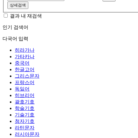
상세검색
결과 내 재검색
인기 검색어
다국어 입력
히라가나
가타카나
중국어
한글고어
그리스문자
프랑스어
독일어
히브리어
괄호기호
학술기호
기술기호
첨자기호
라틴문자
러시아문자