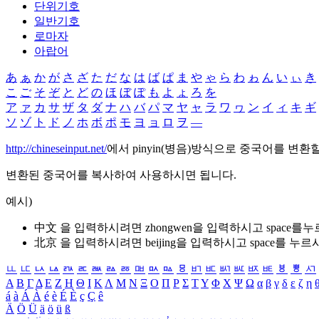
단위기호
일반기호
로마자
아랍어
あ
ぁ
か
が
さ
ざ
た
だ
な
は
ば
ぱ
ま
や
ゃ
ら
わ
ゎ
ん
い
ぃ
き
こ
ご
そ
ぞ
と
ど
の
ほ
ぼ
ぽ
も
よ
ょ
ろ
を
ア
ァ
カ
サ
ザ
タ
ダ
ナ
ハ
バ
パ
マ
ヤ
ャ
ラ
ワ
ヮ
ン
イ
ィ
キ
ギ
ソ
ゾ
ト
ド
ノ
ホ
ボ
ポ
モ
ヨ
ョ
ロ
ヲ
―
http://chineseinput.net/
에서 pinyin(병음)방식으로 중국어를 변환
변환된 중국어를 복사하여 사용하시면 됩니다.
예시)
中文 을 입력하시려면
zhongwen
을 입력하시고 space를
北京 을 입력하시려면
beijing
을 입력하시고 space를 누르
ㅥ
ㅦ
ㅧ
ㅨ
ㅩ
ㅪ
ㅫ
ㅬ
ㅭ
ㅮ
ㅯ
ㅰ
ㅱ
ㅲ
ㅳ
ㅴ
ㅵ
ㅶ
ㅷ
ㅸ
ㅹ
ㅺ
Α
Β
Γ
Δ
Ε
Ζ
Η
Θ
Ι
Κ
Λ
Μ
Ν
Ξ
Ο
Π
Ρ
Σ
Τ
Υ
Φ
Χ
Ψ
Ω
α
β
γ
δ
ε
ζ
η
á
à
Á
À
é
è
É
È
ç
Ç
ê
Ä
Ö
Ü
ä
ö
ü
ß