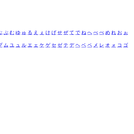
ぶ
ぷ
む
ゆ
ゅ
る
え
ぇ
け
げ
せ
ぜ
て
で
ね
へ
べ
ぺ
め
れ
お
ぉ
プ
ム
ユ
ュ
ル
エ
ェ
ケ
ゲ
セ
ゼ
テ
デ
ヘ
ベ
ペ
メ
レ
オ
ォ
コ
ゴ