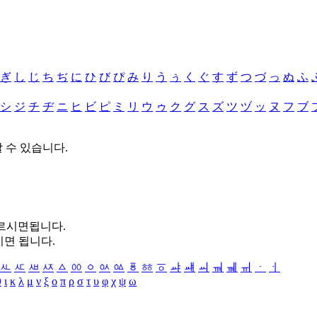
ぎ
し
じ
ち
ぢ
に
ひ
び
ぴ
み
り
う
ぅ
く
ぐ
す
ず
つ
づ
っ
ぬ
ふ
シ
ジ
チ
ヂ
ニ
ヒ
ビ
ピ
ミ
リ
ウ
ゥ
ク
グ
ス
ズ
ツ
ヅ
ッ
ヌ
フ
ブ
할 수 있습니다.
누르시면됩니다.
시면 됩니다.
ㅻ
ㅼ
ㅽ
ㅾ
ㅿ
ㆀ
ㆁ
ㆂ
ㆃ
ㆄ
ㆅ
ㆆ
ㆇ
ㆈ
ㆉ
ㆊ
ㆋ
ㆌ
ㆍ
ㆎ
θ
ι
κ
λ
μ
ν
ξ
ο
π
ρ
σ
τ
υ
φ
χ
ψ
ω