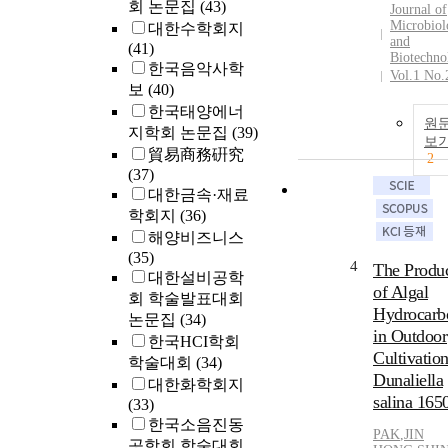
회 논문집
(43)
Journal of
Microbiol
대한수학회지
and
(41)
Biotechno
한국음악사학
Vol.1 No.
보
(40)
한국태양에너
원
지학회 논문집
(39)
보
貿易商務硏究
2
(37)
대한금속·재료
학회지
(36)
해양비즈니스
(35)
4
The Produc
대한설비공학
of Algal
회 학술발표대회
Hydrocarb
논문집
(34)
in Outdoor
한국HCI학회
Cultivation
학술대회
(34)
Dunaliella
대한화학회지
salina 165
(33)
한국소음진동
PAK
,
JIN
공학회 학술대회