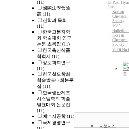
(11)
Ki
,
Pak
, Hyu
Suk
國際法學會論
Korean
叢
(11)
Chemical
신학과 목회
Society
(11)
1985
Bulletin o
한국고분자학
Korean
회 학술대회 연구
Chemical
논문 초록집
(11)
Society
Vol.6 No.
한국축산식품
학회지
(11)
정보과학연구
(11)
보
한국철도학회
학술발표대회논문
집
(11)
한국생산제조
시스템학회 학술
발표대회 논문집
(11)
에너지공학
(11)
국제경영연구
내보내기
(11)