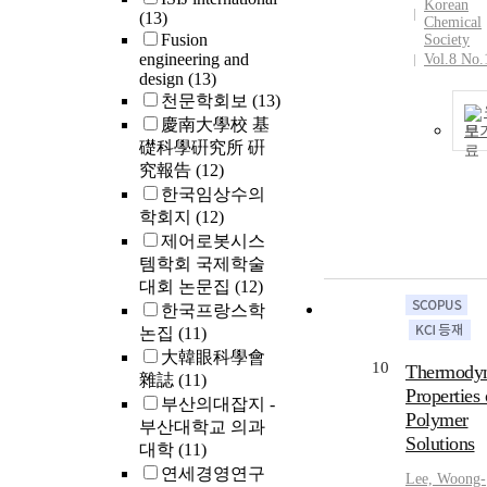
Korean
(13)
Chemical
Fusion
Society
engineering and
Vol.8 No.
design
(13)
천문학회보
(13)
慶南大學校 基
보
礎科學硏究所 硏
究報告
(12)
한국임상수의
학회지
(12)
제어로봇시스
템학회 국제학술
대회 논문집
(12)
한국프랑스학
논집
(11)
大韓眼科學會
10
Thermody
雜誌
(11)
Properties 
부산의대잡지 -
Polymer
부산대학교 의과
Solutions
대학
(11)
연세경영연구
Lee, Woong-