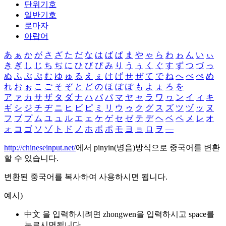
단위기호
일반기호
로마자
아랍어
あ
ぁ
か
が
さ
ざ
た
だ
な
は
ば
ぱ
ま
や
ゃ
ら
わ
ゎ
ん
い
ぃ
き
ぎ
し
じ
ち
ぢ
に
ひ
び
ぴ
み
り
う
ぅ
く
ぐ
す
ず
つ
づ
っ
ぬ
ふ
ぶ
ぷ
む
ゆ
ゅ
る
え
ぇ
け
げ
せ
ぜ
て
で
ね
へ
べ
ぺ
め
れ
お
ぉ
こ
ご
そ
ぞ
と
ど
の
ほ
ぼ
ぽ
も
よ
ょ
ろ
を
ア
ァ
カ
サ
ザ
タ
ダ
ナ
ハ
バ
パ
マ
ヤ
ャ
ラ
ワ
ヮ
ン
イ
ィ
キ
ギ
シ
ジ
チ
ヂ
ニ
ヒ
ビ
ピ
ミ
リ
ウ
ゥ
ク
グ
ス
ズ
ツ
ヅ
ッ
ヌ
フ
ブ
プ
ム
ユ
ュ
ル
エ
ェ
ケ
ゲ
セ
ゼ
テ
デ
ヘ
ベ
ペ
メ
レ
オ
ォ
コ
ゴ
ソ
ゾ
ト
ド
ノ
ホ
ボ
ポ
モ
ヨ
ョ
ロ
ヲ
―
http://chineseinput.net/
에서 pinyin(병음)방식으로 중국어를 변환
할 수 있습니다.
변환된 중국어를 복사하여 사용하시면 됩니다.
예시)
中文 을 입력하시려면
zhongwen
을 입력하시고 space를
누르시면됩니다.