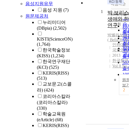
음성지원유무
내림차순
정
음성 지원
(7)
1
순
박 보리
10개씩 출
원문제공처
내
인
생애와 
누리미디어
순
조회
연구
1
(DBpia)
(2,502)
연
출
박벨라보리
제
2
KISTI(ScienceON)
( Bella B.
Pa
저
(1,764)
출
인하대학
발
한국학술정보
국학연구
3
관
(KISS)
(1,234)
2013
출
한국학연
한국연구재단
5
Vol.0 No.
(KCI)
(525)
출
KERIS(RISS)
10
(513)
원
출
교보문고(스콜
보
라)
(424)
2
코리아스칼라
(코리아스칼라)
(330)
학술교육원
(eArticle)
(68)
KERIS(RISS)