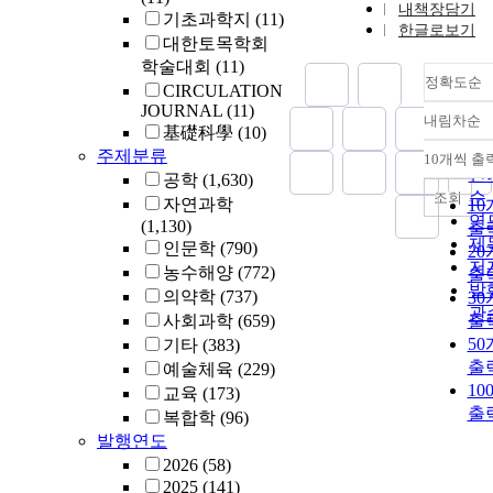
내책장담기
기초과학지
(11)
한글로보기
대한토목학회
학술대회
(11)
정확도순
CIRCULATION
JOURNAL
(11)
내림차순
정
基礎科學
(10)
순
주제분류
10개씩 출
내
인
공학
(1,630)
순
조회
자연과학
1
연
(1,130)
출
제
인문학
(790)
2
저
농수해양
(772)
출
발
의약학
(737)
3
관
사회과학
(659)
출
5
기타
(383)
출
예술체육
(229)
10
교육
(173)
출
복합학
(96)
발행연도
2026
(58)
2025
(141)