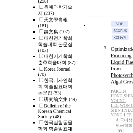
(258)
원예과학기술
지
(237)
天文學會報
(181)
論文集
(107)
대한전기학회
학술대회 논문집
3
Optimizati
(102)
Producing
대한기계학회
Liquid Fue
춘추학술대회
(87)
from
Korea Journal
(70)
Photosynth
한국디자인학
Algal Gro
회 학술발표대회
PAK
,
JIN
논문집
(53)
HONG
,
SHI
硏究論文集
(49)
YOUNG
Bulletin of the
LEE
,
WON 
SHIN
,
HYE
Korean Chemical
YONG LEE
Society
(48)
한국미생
한국실험동물
명공학회
학회 학술발표대
1991