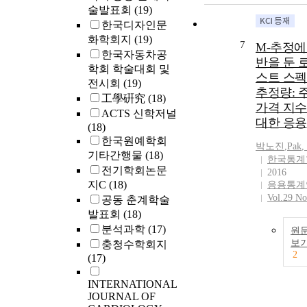
술발표회
(19)
한국디자인문
화학회지
(19)
7
M-추정에
한국자동차공
반을 둔 
학회 학술대회 및
스트 스
전시회
(19)
추정량: 
工學硏究
(18)
가격 지
ACTS 신학저널
대한 응용
(18)
한국원예학회
박노진
,
Pak
,
기타간행물
(18)
한국통계
전기학회논문
2016
지C
(18)
응용통계
Vol.29 No
공동 춘계학술
발표회
(18)
분석과학
(17)
원
보
충청수학회지
2
(17)
INTERNATIONAL
JOURNAL OF