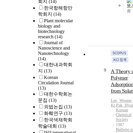
회지
(14)
보
한국항해항만
학회지
(14)
Plant molecular
biology and
biotechnology
research
(14)
Journal of
Nanoscience and
Nanotechnology
(14)
대한내과학회
9
지
(13)
A Theory 
Korean
Polymer
Circulation Journal
Adsorptio
(13)
from Solut
대한수학회논
문집
(13)
Lee, Woong-
Ki
,
Pak
, Hyu
외법논집
(13)
Korean
화훼연구
(13)
Chemical
한국색채학회
Society
1987
학술대회
(13)
Bulletin o
ISIJ international