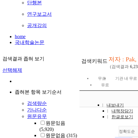
단행본
연구보고서
공개강의
home
국내학술논문
저자 : Pak,
검색결과 좁혀 보기
검색키워드
(검색결과
6,23
선택해제
무료
기관 내 무료
유료
좁혀본 항목 보기순서
검색량순
내보내기
가나다순
내책장담기
원문유무
한글로보기
원문있음
(5,920)
정확도순
원문없음
(315)