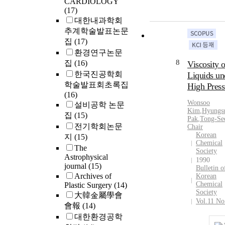
CARDIOLOGY
(17)
대한내과학회
추계학술발표논문
집
(17)
환경연구논문
8
집
(16)
Viscosity o
한국진공학회
Liquids un
학술발표회초록집
High Press
(16)
Wonsoo
설비공학 논문
Kim
,
Hyungs
집
(15)
Pak
,
Tong-Se
전기학회논문
Chair
Korean
지
(15)
Chemical
The
Society
Astrophysical
1990
journal
(15)
Bulletin o
Archives of
Korean
Chemical
Plastic Surgery
(14)
Society
大韓金屬學會
Vol.11 No
會報
(14)
대한환경공학