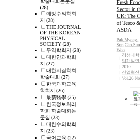
학술대회논문집
Fresh Foo
(28)
Sector in t
예방수의학회
UK: The C
지
(28)
of Tesco 
THE JOURNAL
ASDA
OF THE KOREAN
PHYSICAL
Pak
,
Myong-
SOCIETY
(28)
Sop
,
Cho
,
Sun
무역학회지
(28)
Woo
경성대학
대한안과학회
업개발연
지
(27)
2010
대한지질학회
산업혁신
학술대회
(27)
Vol.26 No
한국과학교육
학회지
(26)
最新醫學
(25)
보
한국정보처리
학회 학술대회논
문집
(23)
대한수의학회
지
(23)
국어교육
(22)