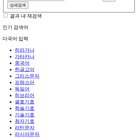
상세검색
결과 내 재검색
인기 검색어
다국어 입력
히라가나
가타카나
중국어
한글고어
그리스문자
프랑스어
독일어
히브리어
괄호기호
학술기호
기술기호
첨자기호
라틴문자
러시아문자