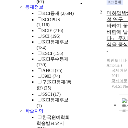
(67)
등재정보
2
미하일박
KCI등재
(2,684)
설 연구 -
SCOPUS
(1,116)
바라기 
SCIE
(716)
바람에 
SCI
(195)
다」 주제
KCI등재후보
식을 중
(184)
-
ESCI
(155)
KCI우수등재
박안토니나 
(139)
Antonia )
AHCI
(75)
국제어문
3903
(74)
2011
국제어문
구)KCI등재(통
Vol.51 No
합)
(25)
SSCI
(17)
KCI등재후보
(1)
보
학술지명
한국원예학회
학술발표요지