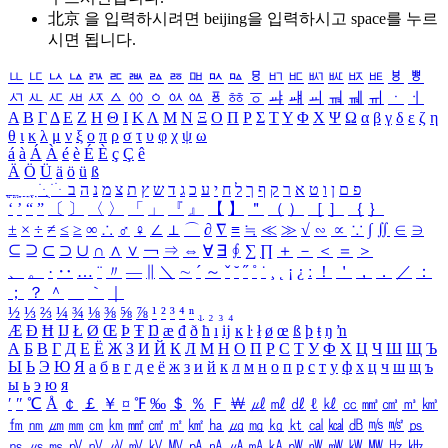
北京 을 입력하시려면
beijing
을 입력하시고 space를 누르
시면 됩니다.
ㅥ
ㅦ
ㅧ
ㅨ
ㅩ
ㅪ
ㅫ
ㅬ
ㅭ
ㅮ
ㅯ
ㅰ
ㅱ
ㅲ
ㅳ
ㅴ
ㅵ
ㅶ
ㅷ
ㅸ
ㅹ
ㅺ
ㅻ
ㅼ
ㅽ
ㅾ
ㅿ
ㆀ
ㆁ
ㆂ
ㆃ
ㆄ
ㆅ
ㆆ
ㆇ
ㆈ
ㆉ
ㆊ
ㆋ
ㆌ
ㆍ
ㆎ
Α
Β
Γ
Δ
Ε
Ζ
Η
Θ
Ι
Κ
Λ
Μ
Ν
Ξ
Ο
Π
Ρ
Σ
Τ
Υ
Φ
Χ
Ψ
Ω
α
β
γ
δ
ε
ζ
η
θ
ι
κ
λ
μ
ν
ξ
ο
π
ρ
σ
τ
υ
φ
χ
ψ
ω
á
à
Á
À
é
è
É
È
ç
Ç
ê
Ä
Ö
Ü
ä
ö
ü
ß
ְ
ֳ
ֲ
ֱ
ָ
ַ
ֵ
ֶ
ִ
ֹ
ּ
ֻ
ׂ
ׁ
ּ
ב
ה
נ
מ
צ
ת
ץ
ש
ד
ג
כ
ע
י
ח
ל
ך
ף
ק
ר
א
ט
ו
ן
ם
פ
‘
’
“
”
〔
〕
〈
〉
「
」
『
』
【
】
＂
（
）
［
］
｛
｝
±
×
÷
≠
≤
≥
∞
∴
♂
♀
∠
⊥
⌒
∂
∇
≡
≒
≪
≫
√
∽
∝
∵
∫
∬
∈
∋
⊆
⊇
⊂
⊃
∪
∩
∧
∨
￢
⇒
⇔
∀
∃
∮
∑
∏
＋
－
＜
＝
＞
、
。
·
‥
…
¨
〃
―
∥
＼
∼
´
～
ˇ
˘
˝
˚
˙
¸
˛
¡
¿
ː
！
＇
，
．
／
：
；
？
＾
＿
｀
｜
½
⅓
⅔
¼
¾
⅛
⅜
⅝
⅞
¹
²
³
⁴
ⁿ
₁
₂
₃
₄
Æ
Ð
Ħ
Ĳ
Ł
Ø
Œ
Þ
Ŧ
Ŋ
æ
đ
ð
ħ
ı
ĳ
ĸ
ŀ
ł
ø
œ
ß
þ
ŧ
ŋ
ŉ
А
Б
В
Г
Д
Е
Ё
Ж
З
И
Й
К
Л
М
Н
О
П
Р
С
Т
У
Ф
Х
Ц
Ч
Ш
Щ
Ъ
Ы
Ь
Э
Ю
Я
а
б
в
г
д
е
ё
ж
з
и
й
к
л
м
н
о
п
р
с
т
у
ф
х
ц
ч
ш
щ
ъ
ы
ь
э
ю
я
′
″
℃
Å
￠
￡
￥
¤
℉
‰
＄
％
Ｆ
￦
㎕
㎖
㎗
ℓ
㎘
㏄
㎣
㎤
㎥
㎦
㎙
㎚
㎛
㎜
㎝
㎞
㎟
㎠
㎡
㎢
㏊
㎍
㎎
㎏
㏏
㎈
㎉
㏈
㎧
㎨
㎰
㎱
㎲
㎳
㎴
㎵
㎶
㎷
㎸
㎹
㎀
㎁
㎂
㎃
㎄
㎺
㎻
㎽
㎾
㎿
㎐
㎑