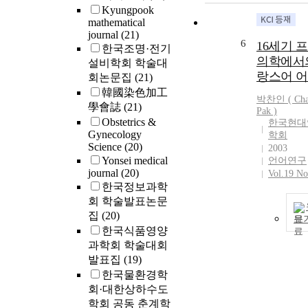
Kyungpook
mathematical
journal
(21)
6
16세기 
한국조명·전기
의학에서
설비학회 학술대
랑스어 
회논문집
(21)
韓國染色加工
박찬인 ( Cha
學會誌
(21)
Pak
)
Obstetrics &
한국현대
Gynecology
학회
Science
(20)
2003
Yonsei medical
언어연구
journal
(20)
Vol.19 No
한국정보과학
회 학술발표논문
집
(20)
보
한국식품영양
과학회 학술대회
발표집
(19)
한국물환경학
회·대한상하수도
학회 공동 춘계학