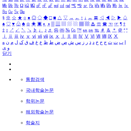
㎒
㎓
㎔
Ω
㏀
㏁
㎊
㎋
㎌
㏖
㏅
㎭
㎮
㎯
㏛
㎩
㎪
㎫
㎬
㏝
㏐
㏓
㏃
㏉
㏜
㏆
§
※
☆
★
○
●
◎
◇
◆
□
■
△
▽
→
←
↑
↓
↔
〓
◁
◀
▷
▶
♤
♠
♡
♥
♧
♣
⊙
◈
▣
◐
◑
▒
▤
▥
▨
▧
▦
▩
♨
☏
☎
☜
☞
¶
†
‡
↕
↗
↙
↖
↘
♭
♩
♪
♬
㉿
㈜
№
㏇
™
㏂
㏘
℡
＃
＆
＊
＠
ª
º
ⅰ
ⅱ
ⅲ
ⅳ
ⅴ
ⅵ
ⅶ
ⅷ
ⅸ
ⅹ
Ⅰ
Ⅱ
Ⅲ
Ⅳ
Ⅴ
Ⅵ
Ⅶ
Ⅷ
Ⅸ
Ⅹ
ا
ب
ت
ث
ج
ح
خ
د
ذ
ر
ز
س
ش
ص
ض
ط
ظ
ع
غ
ف
ق
ک
ل
م
ن
ه
و
ی
닫기
통합검색
국내학술논문
학위논문
해외학술논문
학술지