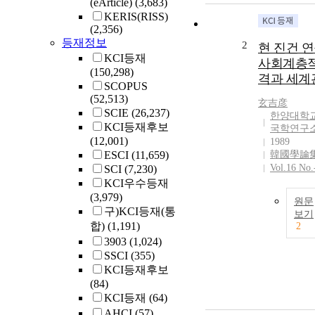
(eArticle)
(3,683)
KERIS(RISS)
(2,356)
등재정보
2
현 진건 연
KCI등재
사회계층적
(150,298)
격과 세계
SCOPUS
(52,513)
玄吉彦
SCIE
(26,237)
한양대학교
KCI등재후보
국학연구
(12,001)
1989
ESCI
(11,659)
韓國學論
Vol.16 No.
SCI
(7,230)
KCI우수등재
(3,979)
원문
구)KCI등재(통
보기
합)
(1,191)
2
3903
(1,024)
SSCI
(355)
KCI등재후보
(84)
KCI등재
(64)
AHCI
(57)