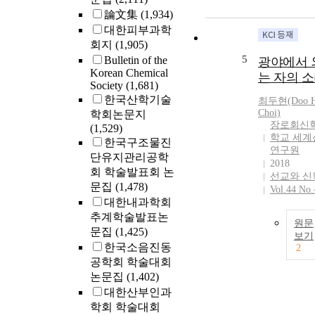
論文集
(1,934)
대한피부과학
회지
(1,905)
5
Bulletin of the
광야에서 
Korean Chemical
는 자의 
Society
(1,681)
한국산학기술
최두현(Doo
Choi)
학회논문지
장로회신
(1,529)
학교 세계
한국구조물진
연구원
단유지관리공학
2018
회 학술발표회 논
선교와 신
문집
(1,478)
Vol.44 No.
대한내과학회
추계학술발표논
원문
문집
(1,425)
보기
한국소음진동
2
공학회 학술대회
논문집
(1,402)
대한산부인과
학회 학술대회