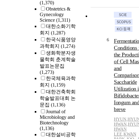
(1,370)
Obstetrics &
Gynecology
Science
(1,311)
대한소화기학
회지
(1,287)
한국식품영양
6
Fermentati
과학회지
(1,274)
Conditions 
생화학분자생
the Product
물학회 춘계학술
of Cell Mas
발표논문집
and
(1,273)
Comparison
한국체육과학
Saccharide
회지
(1,159)
Utilization 
대한건축학회
Bifidobact
학술발표대회 논
Iongum and
문집
(1,136)
breve
Journal of
Microbiology and
HYUN
,
HYUN
Biotechnology
HWAN
,
HYUN
(1,136)
HWAN
대한설비공학
LEE
,
KWAN