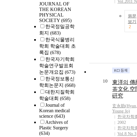
Vol.2011 N
JOURNAL OF
THE KOREAN
PHYSICAL
원문
SOCIETY
(695)
보기
한국정밀공학
2
회지
(683)
한국식물병리
학회 학술대회 초
록집
(678)
한국자기학회
학술연구발표회
논문개요집
(673)
한국정보통신
10
東洋의 傳
학회논문지
(668)
茶文化 空
대한지질학회
硏究
학술대회
(658)
Journal of
玄永助(
Hyun
Korean medical
Young Jo)
science
(643)
한국차학
Archives of
2002
Plastic Surgery
한국차학
(634)
Vol.8 No.3