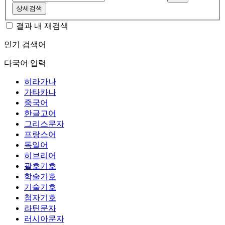
상세검색
결과 내 재검색
인기 검색어
다국어 입력
히라가나
가타카나
중국어
한글고어
그리스문자
프랑스어
독일어
히브리어
괄호기호
학술기호
기술기호
첨자기호
라틴문자
러시아문자