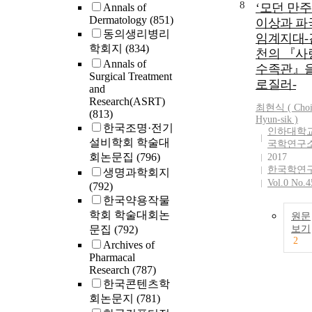
8
‘모던 만주’
Annals of
Dermatology
(851)
이상과 파
동의생리병리
임계지대-
학회지
(834)
천의 『사
Annals of
수족관』을
Surgical Treatment
로질러-
and
Research(ASRT)
최현식 ( Cho
(813)
Hyun
-sik )
한국조명·전기
인하대학교
설비학회 학술대
국학연구
회논문집
(796)
2017
한국학연
생명과학회지
Vol.0 No.4
(792)
한국약용작물
학회 학술대회논
원문
문집
(792)
보기
2
Archives of
Pharmacal
Research
(787)
한국콘텐츠학
회논문지
(781)