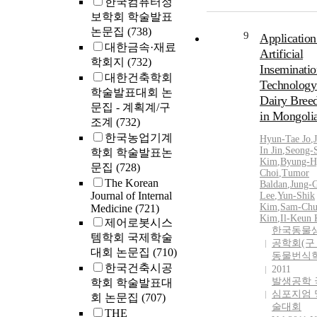
한국컴퓨터정
보학회 학술발표
논문집
(738)
9
Application
대한금속·재료
Artificial
학회지
(732)
Inseminatio
대한건축학회
Technology
학술발표대회 논
Dairy Bree
문집 - 계획계/구
in Mongoli
조계
(732)
한국농업기계
Hyun
‐Tae Jo
,
In Jin
,
Seong‐
학회 학술발표논
Kim
,
Byung‐
H
문집
(728)
Choi
,
Tumor
The Korean
Baldan
,
Jung‐
Journal of Internal
Lee
,
Yun‐Shik
Kim
,
Sam‐Chu
Medicine
(721)
Kim
,
Il‐Keun
제어로봇시스
한국동물
템학회 국제학술
공학회(구
대회 논문집
(710)
동물번식학
한국건축시공
2011
발생공학 
학회 학술발표대
심포지엄 
회 논문집
(707)
술대회
THE