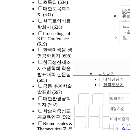
초록집
(634)
대한토목학회
지
(631)
문
한국토양비료
학회지
(628)
복사
대
Proceedings of
청
KIIT Conference
(619)
한국미생물·생
명공학회지
(608)
한국생산제조
시스템학회 학술
내보내기
발표대회 논문집
내책장담기
(605)
한글로보기
공동 추계학술
발표회
(597)
대한환경공학
정확도순
회지
(592)
내림차순
정
학습자중심교
순
과교육연구
(592)
10개씩 출력
내
인
Biomolecules &
Therapeutics(구 응
순
조회