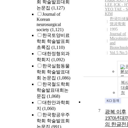
PARK
,
JOO -
회 학술발표대회
LEE
,
ICK -
H
논문집
(1,127)
YEO
,
TAE - 
Journal of
KIM
한국미생
Korean
명공학회
neurosurgical
society
(1,121)
1995
Journal of
한국토양비료
Microbiol
학회 학술발표회
and
초록집
(1,110)
Biotechnol
Vol.5 No.5
대한정형외과
학회지
(1,092)
한국실험동물
학회 학술발표대
문
회 논문집
(1,086)
복사
한국철도학회
대
학술발표대회논
청
문집
(1,068)
대한안과학회
지
(1,060)
7
광복 이후
한국항공우주
1970년대
학회 학술발표회
의 한글전
논문집
(991)