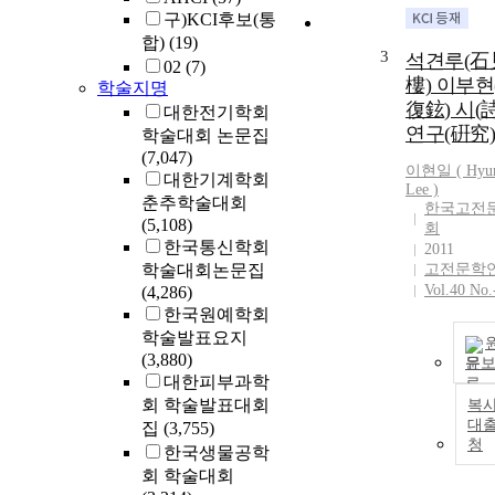
구)KCI후보(통
합)
(19)
3
석견루(石
02
(7)
樓) 이부현
학술지명
復鉉) 시(詩
대한전기학회
연구(硏究)
학술대회 논문집
(7,047)
이현일 (
Hyu
대한기계학회
Lee )
춘추학술대회
한국고전
(5,108)
회
한국통신학회
2011
학술대회논문집
고전문학
Vol.40 No.
(4,286)
한국원예학회
학술발표요지
(3,880)
문
대한피부과학
회 학술발표대회
복사
대
집
(3,755)
청
한국생물공학
회 학술대회