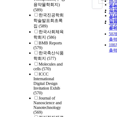
10
용약물학회지)
연
출
(589)
제
20
한국진공학회
저
출
학술발표회초록
발
30
집
(589)
관
출
한국사회체육
50
학회지
(586)
출
BMB Reports
10
(579)
출
한국축산식품
학회지
(577)
Molecules and
cells
(570)
ICCC
International
Digital Design
Invitation Exhib
(570)
Journal of
Nanoscience and
Nanotechnology
(569)