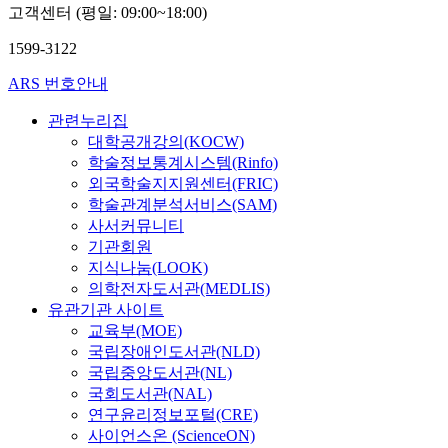
고객센터 (평일: 09:00~18:00)
1599-3122
ARS 번호안내
관련누리집
대학공개강의(KOCW)
학술정보통계시스템(Rinfo)
외국학술지지원센터(FRIC)
학술관계분석서비스(SAM)
사서커뮤니티
기관회원
지식나눔(LOOK)
의학전자도서관(MEDLIS)
유관기관 사이트
교육부(MOE)
국립장애인도서관(NLD)
국립중앙도서관(NL)
국회도서관(NAL)
연구윤리정보포털(CRE)
사이언스온 (ScienceON)