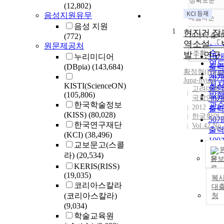
정확도순
(12,802)
음성지원유무
내림차순
정
음성 지원
1
순
현진건 장
10개씩 출력
(772)
내
인
역소설 「
원문제공처
순
조회
발」 연구
10
누리미디어
연
(DBpia)
(143,684)
출
황정현(Hwan
제
20
Jung-
hyun
)
저
KISTI(ScienceON)
출
고려대학교
(105,806)
발
국학연구
30
한국학술정보
관
2012
출
(KISS)
(80,028)
한국학연
50
한국연구재단
Vol.42 No.
출
(KCI)
(38,496)
10
교보문고(스콜
출
라)
(20,534)
문
KERIS(RISS)
(19,035)
복사
코리아스칼라
대
(코리아스칼라)
청
(9,034)
학술교육원