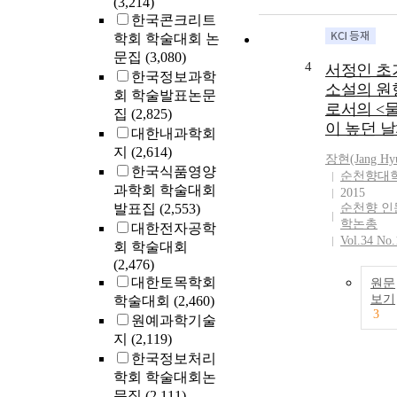
(3,214)
한국콘크리트
학회 학술대회 논
문집
(3,080)
4
서정인 초
한국정보과학
소설의 원
회 학술발표논문
로서의 <
집
(2,825)
이 높던 날
대한내과학회
지
(2,614)
장현(Jang
Hy
한국식품영양
순천향대
과학회 학술대회
2015
발표집
(2,553)
순천향 인
학논총
대한전자공학
Vol.34 No.
회 학술대회
(2,476)
대한토목학회
원문
보기
학술대회
(2,460)
3
원예과학기술
지
(2,119)
한국정보처리
학회 학술대회논
문집
(2,111)