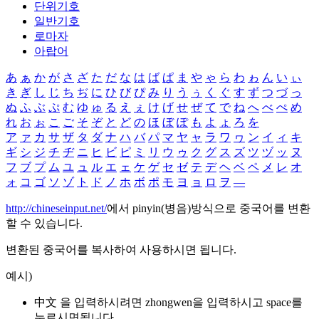
단위기호
일반기호
로마자
아랍어
あ
ぁ
か
が
さ
ざ
た
だ
な
は
ば
ぱ
ま
や
ゃ
ら
わ
ゎ
ん
い
ぃ
き
ぎ
し
じ
ち
ぢ
に
ひ
び
ぴ
み
り
う
ぅ
く
ぐ
す
ず
つ
づ
っ
ぬ
ふ
ぶ
ぷ
む
ゆ
ゅ
る
え
ぇ
け
げ
せ
ぜ
て
で
ね
へ
べ
ぺ
め
れ
お
ぉ
こ
ご
そ
ぞ
と
ど
の
ほ
ぼ
ぽ
も
よ
ょ
ろ
を
ア
ァ
カ
サ
ザ
タ
ダ
ナ
ハ
バ
パ
マ
ヤ
ャ
ラ
ワ
ヮ
ン
イ
ィ
キ
ギ
シ
ジ
チ
ヂ
ニ
ヒ
ビ
ピ
ミ
リ
ウ
ゥ
ク
グ
ス
ズ
ツ
ヅ
ッ
ヌ
フ
ブ
プ
ム
ユ
ュ
ル
エ
ェ
ケ
ゲ
セ
ゼ
テ
デ
ヘ
ベ
ペ
メ
レ
オ
ォ
コ
ゴ
ソ
ゾ
ト
ド
ノ
ホ
ボ
ポ
モ
ヨ
ョ
ロ
ヲ
―
http://chineseinput.net/
에서 pinyin(병음)방식으로 중국어를 변환
할 수 있습니다.
변환된 중국어를 복사하여 사용하시면 됩니다.
예시)
中文 을 입력하시려면
zhongwen
을 입력하시고 space를
누르시면됩니다.