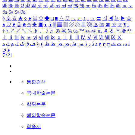
㎒
㎓
㎔
Ω
㏀
㏁
㎊
㎋
㎌
㏖
㏅
㎭
㎮
㎯
㏛
㎩
㎪
㎫
㎬
㏝
㏐
㏓
㏃
㏉
㏜
㏆
§
※
☆
★
○
●
◎
◇
◆
□
■
△
▽
→
←
↑
↓
↔
〓
◁
◀
▷
▶
♤
♠
♡
♥
♧
♣
⊙
◈
▣
◐
◑
▒
▤
▥
▨
▧
▦
▩
♨
☏
☎
☜
☞
¶
†
‡
↕
↗
↙
↖
↘
♭
♩
♪
♬
㉿
㈜
№
㏇
™
㏂
㏘
℡
＃
＆
＊
＠
ª
º
ⅰ
ⅱ
ⅲ
ⅳ
ⅴ
ⅵ
ⅶ
ⅷ
ⅸ
ⅹ
Ⅰ
Ⅱ
Ⅲ
Ⅳ
Ⅴ
Ⅵ
Ⅶ
Ⅷ
Ⅸ
Ⅹ
ا
ب
ت
ث
ج
ح
خ
د
ذ
ر
ز
س
ش
ص
ض
ط
ظ
ع
غ
ف
ق
ک
ل
م
ن
ه
و
ی
닫기
통합검색
국내학술논문
학위논문
해외학술논문
학술지