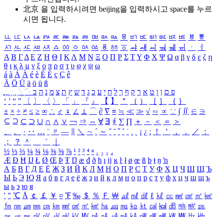
北京 을 입력하시려면
beijing
을 입력하시고 space를 누르
시면 됩니다.
ㅥ
ㅦ
ㅧ
ㅨ
ㅩ
ㅪ
ㅫ
ㅬ
ㅭ
ㅮ
ㅯ
ㅰ
ㅱ
ㅲ
ㅳ
ㅴ
ㅵ
ㅶ
ㅷ
ㅸ
ㅹ
ㅺ
ㅻ
ㅼ
ㅽ
ㅾ
ㅿ
ㆀ
ㆁ
ㆂ
ㆃ
ㆄ
ㆅ
ㆆ
ㆇ
ㆈ
ㆉ
ㆊ
ㆋ
ㆌ
ㆍ
ㆎ
Α
Β
Γ
Δ
Ε
Ζ
Η
Θ
Ι
Κ
Λ
Μ
Ν
Ξ
Ο
Π
Ρ
Σ
Τ
Υ
Φ
Χ
Ψ
Ω
α
β
γ
δ
ε
ζ
η
θ
ι
κ
λ
μ
ν
ξ
ο
π
ρ
σ
τ
υ
φ
χ
ψ
ω
á
à
Á
À
é
è
É
È
ç
Ç
ê
Ä
Ö
Ü
ä
ö
ü
ß
ְ
ֳ
ֲ
ֱ
ָ
ַ
ֵ
ֶ
ִ
ֹ
ּ
ֻ
ׂ
ׁ
ּ
ב
ה
נ
מ
צ
ת
ץ
ש
ד
ג
כ
ע
י
ח
ל
ך
ף
ק
ר
א
ט
ו
ן
ם
פ
‘
’
“
”
〔
〕
〈
〉
「
」
『
』
【
】
＂
（
）
［
］
｛
｝
±
×
÷
≠
≤
≥
∞
∴
♂
♀
∠
⊥
⌒
∂
∇
≡
≒
≪
≫
√
∽
∝
∵
∫
∬
∈
∋
⊆
⊇
⊂
⊃
∪
∩
∧
∨
￢
⇒
⇔
∀
∃
∮
∑
∏
＋
－
＜
＝
＞
、
。
·
‥
…
¨
〃
―
∥
＼
∼
´
～
ˇ
˘
˝
˚
˙
¸
˛
¡
¿
ː
！
＇
，
．
／
：
；
？
＾
＿
｀
｜
½
⅓
⅔
¼
¾
⅛
⅜
⅝
⅞
¹
²
³
⁴
ⁿ
₁
₂
₃
₄
Æ
Ð
Ħ
Ĳ
Ł
Ø
Œ
Þ
Ŧ
Ŋ
æ
đ
ð
ħ
ı
ĳ
ĸ
ŀ
ł
ø
œ
ß
þ
ŧ
ŋ
ŉ
А
Б
В
Г
Д
Е
Ё
Ж
З
И
Й
К
Л
М
Н
О
П
Р
С
Т
У
Ф
Х
Ц
Ч
Ш
Щ
Ъ
Ы
Ь
Э
Ю
Я
а
б
в
г
д
е
ё
ж
з
и
й
к
л
м
н
о
п
р
с
т
у
ф
х
ц
ч
ш
щ
ъ
ы
ь
э
ю
я
′
″
℃
Å
￠
￡
￥
¤
℉
‰
＄
％
Ｆ
￦
㎕
㎖
㎗
ℓ
㎘
㏄
㎣
㎤
㎥
㎦
㎙
㎚
㎛
㎜
㎝
㎞
㎟
㎠
㎡
㎢
㏊
㎍
㎎
㎏
㏏
㎈
㎉
㏈
㎧
㎨
㎰
㎱
㎲
㎳
㎴
㎵
㎶
㎷
㎸
㎹
㎀
㎁
㎂
㎃
㎄
㎺
㎻
㎽
㎾
㎿
㎐
㎑