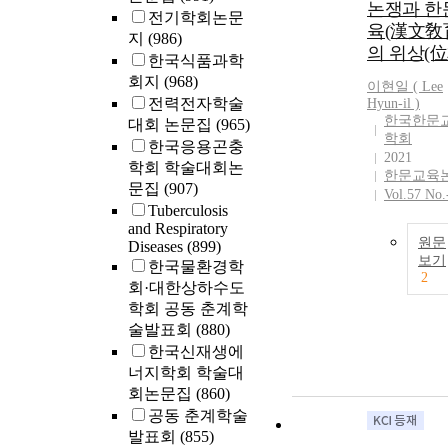
논쟁과 한
전기학회논문
육(漢文敎
지
(986)
의 위상(位
한국식품과학
회지
(968)
이현일 ( Lee
전력전자학술
Hyun
-il )
한국한문
대회 논문집
(965)
학회
한국응용곤충
2021
학회 학술대회논
한문교육
문집
(907)
Vol.57 No.
Tuberculosis
and Respiratory
원문
Diseases
(899)
보기
한국물환경학
2
회·대한상하수도
학회 공동 춘계학
술발표회
(880)
한국신재생에
너지학회 학술대
회논문집
(860)
공동 춘계학술
발표회
(855)