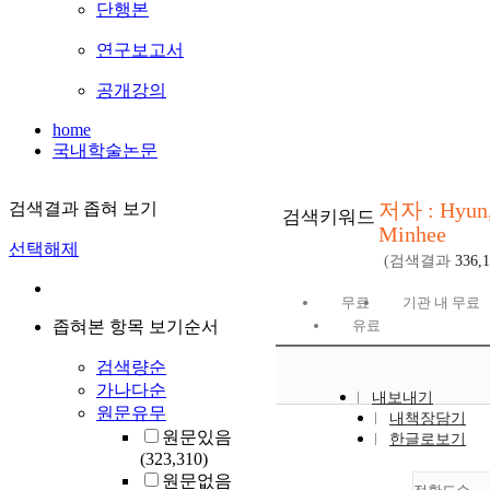
단행본
연구보고서
공개강의
home
국내학술논문
저자 : Hyun
검색결과 좁혀 보기
검색키워드
Minhee
선택해제
(검색결과
336,
무료
기관 내 무료
좁혀본 항목 보기순서
유료
검색량순
가나다순
내보내기
원문유무
내책장담기
원문있음
한글로보기
(323,310)
원문없음