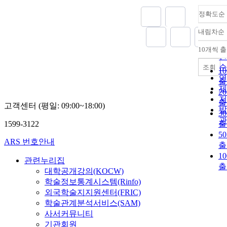
정확도순
내림차순
정
순
10개씩 
내
인
순
조회
1
연
출
제
2
저
출
고객센터 (평일: 09:00~18:00)
발
3
관
1599-3122
출
5
ARS 번호안내
출
1
관련누리집
출
대학공개강의(KOCW)
학술정보통계시스템(Rinfo)
외국학술지지원센터(FRIC)
학술관계분석서비스(SAM)
사서커뮤니티
기관회원