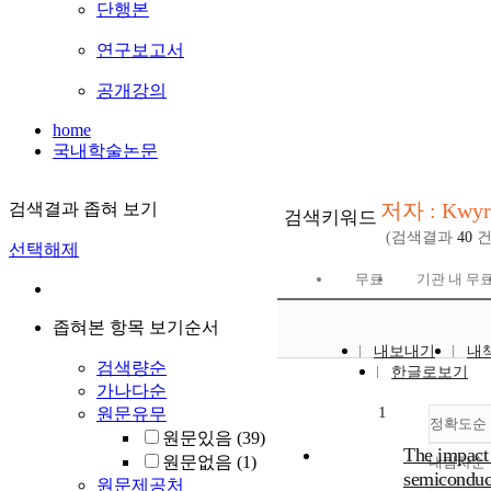
단행본
연구보고서
공개강의
home
국내학술논문
저자 : Kwyr
검색결과 좁혀 보기
검색키워드
(검색결과
40
건
선택해제
무료
기관 내 무
좁혀본 항목 보기순서
내보내기
내
검색량순
한글로보기
가나다순
1
원문유무
정확도순
원문있음
(39)
The impact
원문없음
(1)
내림차순
정
semiconduc
원문제공처