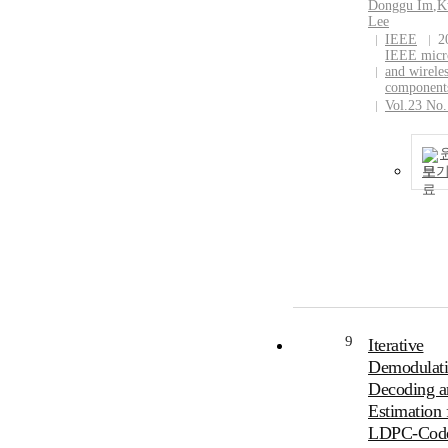
Donggu Im
,
K
Lee
IEEE
2
IEEE micr
and wirele
components
Vol.23 No
보
9
Iterative
Demodulati
Decoding a
Estimation 
LDPC-Cod