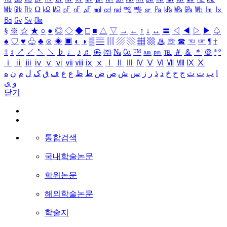
㎒
㎓
㎔
Ω
㏀
㏁
㎊
㎋
㎌
㏖
㏅
㎭
㎮
㎯
㏛
㎩
㎪
㎫
㎬
㏝
㏐
㏓
㏃
㏉
㏜
㏆
§
※
☆
★
○
●
◎
◇
◆
□
■
△
▽
→
←
↑
↓
↔
〓
◁
◀
▷
▶
♤
♠
♡
♥
♧
♣
⊙
◈
▣
◐
◑
▒
▤
▥
▨
▧
▦
▩
♨
☏
☎
☜
☞
¶
†
‡
↕
↗
↙
↖
↘
♭
♩
♪
♬
㉿
㈜
№
㏇
™
㏂
㏘
℡
＃
＆
＊
＠
ª
º
ⅰ
ⅱ
ⅲ
ⅳ
ⅴ
ⅵ
ⅶ
ⅷ
ⅸ
ⅹ
Ⅰ
Ⅱ
Ⅲ
Ⅳ
Ⅴ
Ⅵ
Ⅶ
Ⅷ
Ⅸ
Ⅹ
ا
ب
ت
ث
ج
ح
خ
د
ذ
ر
ز
س
ش
ص
ض
ط
ظ
ع
غ
ف
ق
ک
ل
م
ن
ه
و
ی
닫기
통합검색
국내학술논문
학위논문
해외학술논문
학술지