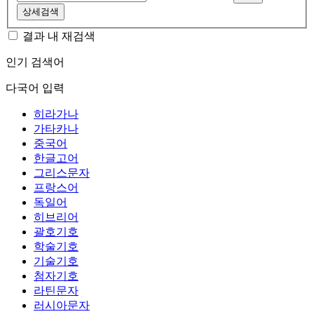
상세검색
결과 내 재검색
인기 검색어
다국어 입력
히라가나
가타카나
중국어
한글고어
그리스문자
프랑스어
독일어
히브리어
괄호기호
학술기호
기술기호
첨자기호
라틴문자
러시아문자