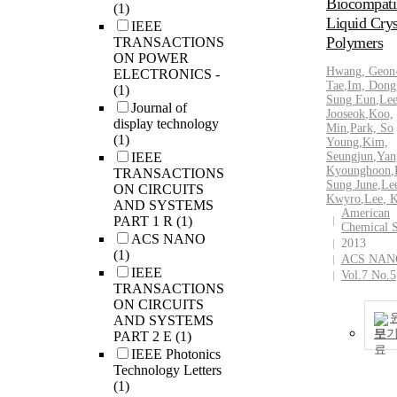
Biocompati
(1)
Liquid Crys
IEEE
Polymers
TRANSACTIONS
ON POWER
Hwang, Geon
ELECTRONICS -
Tae
,
Im, Dong
(1)
Sung Eun
,
Le
Journal of
Jooseok
,
Koo,
display technology
Min
,
Park, So
(1)
Young
,
Kim,
IEEE
Seungjun
,
Yan
Kyounghoon
,
TRANSACTIONS
Sung June
,
Le
ON CIRCUITS
Kwyro
,
Lee
, 
AND SYSTEMS
American
PART 1 R
(1)
Chemical S
ACS NANO
2013
(1)
ACS NAN
IEEE
Vol.7 No.5
TRANSACTIONS
ON CIRCUITS
AND SYSTEMS
보
PART 2 E
(1)
IEEE Photonics
Technology Letters
(1)