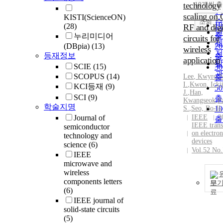
순
technology
10개씩 
내
인
scaling o
KISTI(ScienceON)
순
조회
1
(28)
RF and digi
연
출
누리미디어
circuits for
제
(DBpia)
(13)
2
wireless
저
등재정보
출
application
발
SCIE
(15)
3
관
SCOPUS
(14)
Lee
,
Kwyro
,
N
출
I.
,
Kwon, Ickj
KCI등재
(9)
5
J.
,
Han,
SCI
(9)
출
Kwangseok
,
P
학술지명
S.
,
Seo, Bo-Ik
1
Journal of
IEEE
2
출
IEEE trans
semiconductor
on electron
technology and
devices
science
(6)
Vol.52 No.
IEEE
microwave and
wireless
components letters
보
(6)
IEEE journal of
solid-state circuits
(5)