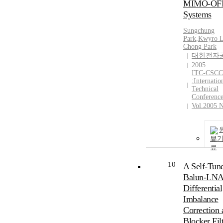
MIMO-O
Systems
Sungchung
Park
,
Kwyro
L
Chong Park
대한전자
2005
ITC-CSCC
:Internatio
Technical
Conference
Vol.2005 
보
10
A Self-Tun
Balun-LNA
Differential
Imbalance
Correction 
Blocker Fil