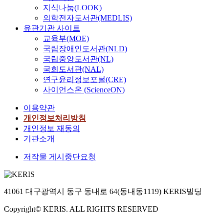
지식나눔(LOOK)
의학전자도서관(MEDLIS)
유관기관 사이트
교육부(MOE)
국립장애인도서관(NLD)
국립중앙도서관(NL)
국회도서관(NAL)
연구윤리정보포털(CRE)
사이언스온 (ScienceON)
이용약관
개인정보처리방침
개인정보 재동의
기관소개
저작물 게시중단요청
41061 대구광역시 동구 동내로 64(동내동1119) KERIS빌딩
Copyright© KERIS. ALL RIGHTS RESERVED