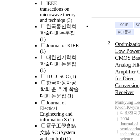
IEEE
transactions on
microwave theory
and techniqu
(3)
한국통신학회
학술대회논문집
(1)
2
Optimizatio
Journal of KIEE
Low Power
(1)
대한전기학회
CMOS Bas
학술대회 논문집
Analog Filt
(1)
Amplifier 
ITC-CSCC
(1)
for Direct
한국자동차공
Conversion
학회 춘 추계 학술
Receiver
대회 논문집
(1)
Journal of
Minkyung
Le
Kwon
,
Kwyro
Electical
대한전자
Engineering and
2004
information S
(1)
Journal of
電子工學會論
semicondu
文誌-SC (System
technology
and control)
(1)
science