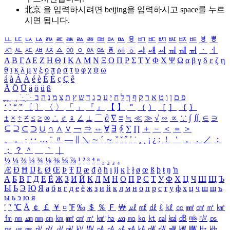
北京 을 입력하시려면
beijing
을 입력하시고 space를 누르
시면 됩니다.
ㅥ
ㅦ
ㅧ
ㅨ
ㅩ
ㅪ
ㅫ
ㅬ
ㅭ
ㅮ
ㅯ
ㅰ
ㅱ
ㅲ
ㅳ
ㅴ
ㅵ
ㅶ
ㅷ
ㅸ
ㅹ
ㅺ
ㅻ
ㅼ
ㅽ
ㅾ
ㅿ
ㆀ
ㆁ
ㆂ
ㆃ
ㆄ
ㆅ
ㆆ
ㆇ
ㆈ
ㆉ
ㆊ
ㆋ
ㆌ
ㆍ
ㆎ
Α
Β
Γ
Δ
Ε
Ζ
Η
Θ
Ι
Κ
Λ
Μ
Ν
Ξ
Ο
Π
Ρ
Σ
Τ
Υ
Φ
Χ
Ψ
Ω
α
β
γ
δ
ε
ζ
η
θ
ι
κ
λ
μ
ν
ξ
ο
π
ρ
σ
τ
υ
φ
χ
ψ
ω
á
à
Á
À
é
è
É
È
ç
Ç
ê
Ä
Ö
Ü
ä
ö
ü
ß
ְ
ֳ
ֲ
ֱ
ָ
ַ
ֵ
ֶ
ִ
ֹ
ּ
ֻ
ׂ
ׁ
ּ
ב
ה
נ
מ
צ
ת
ץ
ש
ד
ג
כ
ע
י
ח
ל
ך
ף
ק
ר
א
ט
ו
ן
ם
פ
‘
’
“
”
〔
〕
〈
〉
「
」
『
』
【
】
＂
（
）
［
］
｛
｝
±
×
÷
≠
≤
≥
∞
∴
♂
♀
∠
⊥
⌒
∂
∇
≡
≒
≪
≫
√
∽
∝
∵
∫
∬
∈
∋
⊆
⊇
⊂
⊃
∪
∩
∧
∨
￢
⇒
⇔
∀
∃
∮
∑
∏
＋
－
＜
＝
＞
、
。
·
‥
…
¨
〃
―
∥
＼
∼
´
～
ˇ
˘
˝
˚
˙
¸
˛
¡
¿
ː
！
＇
，
．
／
：
；
？
＾
＿
｀
｜
½
⅓
⅔
¼
¾
⅛
⅜
⅝
⅞
¹
²
³
⁴
ⁿ
₁
₂
₃
₄
Æ
Ð
Ħ
Ĳ
Ł
Ø
Œ
Þ
Ŧ
Ŋ
æ
đ
ð
ħ
ı
ĳ
ĸ
ŀ
ł
ø
œ
ß
þ
ŧ
ŋ
ŉ
А
Б
В
Г
Д
Е
Ё
Ж
З
И
Й
К
Л
М
Н
О
П
Р
С
Т
У
Ф
Х
Ц
Ч
Ш
Щ
Ъ
Ы
Ь
Э
Ю
Я
а
б
в
г
д
е
ё
ж
з
и
й
к
л
м
н
о
п
р
с
т
у
ф
х
ц
ч
ш
щ
ъ
ы
ь
э
ю
я
′
″
℃
Å
￠
￡
￥
¤
℉
‰
＄
％
Ｆ
￦
㎕
㎖
㎗
ℓ
㎘
㏄
㎣
㎤
㎥
㎦
㎙
㎚
㎛
㎜
㎝
㎞
㎟
㎠
㎡
㎢
㏊
㎍
㎎
㎏
㏏
㎈
㎉
㏈
㎧
㎨
㎰
㎱
㎲
㎳
㎴
㎵
㎶
㎷
㎸
㎹
㎀
㎁
㎂
㎃
㎄
㎺
㎻
㎽
㎾
㎿
㎐
㎑