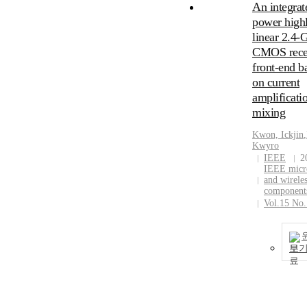
An integrat
power high
linear 2.4
CMOS rece
front-end b
on current
amplificati
mixing
Kwon, Ickjin
,
Kwyro
IEEE
2
IEEE micr
and wirele
components
Vol.15 No.
보