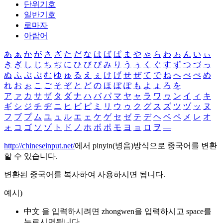
단위기호
일반기호
로마자
아랍어
あ
ぁ
か
が
さ
ざ
た
だ
な
は
ば
ぱ
ま
や
ゃ
ら
わ
ゎ
ん
い
ぃ
き
ぎ
し
じ
ち
ぢ
に
ひ
び
ぴ
み
り
う
ぅ
く
ぐ
す
ず
つ
づ
っ
ぬ
ふ
ぶ
ぷ
む
ゆ
ゅ
る
え
ぇ
け
げ
せ
ぜ
て
で
ね
へ
べ
ぺ
め
れ
お
ぉ
こ
ご
そ
ぞ
と
ど
の
ほ
ぼ
ぽ
も
よ
ょ
ろ
を
ア
ァ
カ
サ
ザ
タ
ダ
ナ
ハ
バ
パ
マ
ヤ
ャ
ラ
ワ
ヮ
ン
イ
ィ
キ
ギ
シ
ジ
チ
ヂ
ニ
ヒ
ビ
ピ
ミ
リ
ウ
ゥ
ク
グ
ス
ズ
ツ
ヅ
ッ
ヌ
フ
ブ
プ
ム
ユ
ュ
ル
エ
ェ
ケ
ゲ
セ
ゼ
テ
デ
ヘ
ベ
ペ
メ
レ
オ
ォ
コ
ゴ
ソ
ゾ
ト
ド
ノ
ホ
ボ
ポ
モ
ヨ
ョ
ロ
ヲ
―
http://chineseinput.net/
에서 pinyin(병음)방식으로 중국어를 변환
할 수 있습니다.
변환된 중국어를 복사하여 사용하시면 됩니다.
예시)
中文 을 입력하시려면
zhongwen
을 입력하시고 space를
누르시면됩니다.