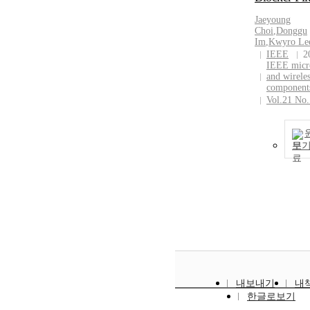
Jaeyoung
Choi
,
Donggu
Im
,
Kwyro
Le
IEEE
2
IEEE micr
and wirele
components
Vol.21 No
보
내보내기
내
한글로보기