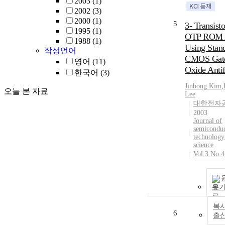
2003
(1)
2002
(3)
2000
(1)
5
3- Transisto
1995
(1)
OTP ROM 
1988
(1)
Using Stan
작성언어
CMOS Gat
영어
(11)
Oxide Anti
한국어
(3)
Jinbong Kim
,
오늘 본 자료
Lee
대한전자
2003
Journal of
semicondu
technology
science
Vol.3 No.4
보
복사
6
출