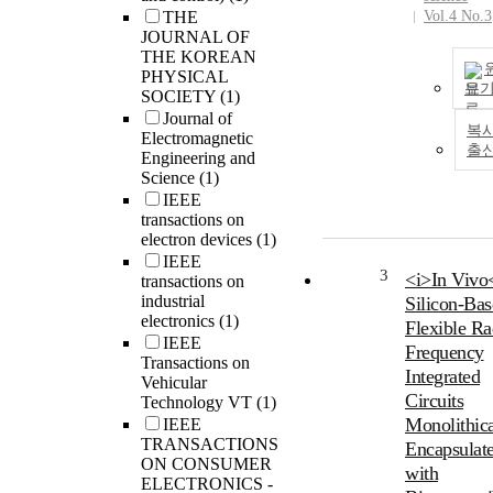
THE
Vol.4 No.3
JOURNAL OF
THE KOREAN
PHYSICAL
보
SOCIETY
(1)
Journal of
복사
Electromagnetic
출
Engineering and
Science
(1)
IEEE
transactions on
electron devices
(1)
IEEE
3
<i>In Vivo
transactions on
industrial
Silicon-Bas
electronics
(1)
Flexible Ra
IEEE
Frequency
Transactions on
Integrated
Vehicular
Circuits
Technology VT
(1)
Monolithica
IEEE
TRANSACTIONS
Encapsulat
ON CONSUMER
with
ELECTRONICS -