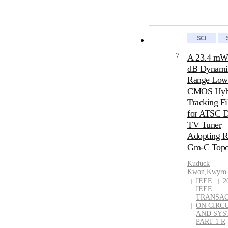
7
A 23.4 mW
dB Dynami
Range Low
CMOS Hyb
Tracking Fi
for ATSC Di
TV Tuner
Adopting 
Gm-C Topo
Kuduck
Kwon
,
Kwyro
IEEE
2
IEEE
TRANSAC
ON CIRC
AND SYS
PART 1 R