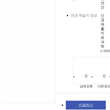
년
간
연관 학술지 정보
신
경
재
활
치
료
과
학
(~201
0
0
상세조회
다운로
인용하기