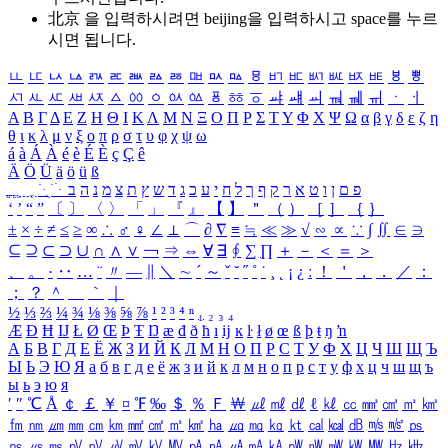
北京 을 입력하시려면
beijing
을 입력하시고 space를 누르
시면 됩니다.
ㅥ
ㅦ
ㅧ
ㅨ
ㅩ
ㅪ
ㅫ
ㅬ
ㅭ
ㅮ
ㅯ
ㅰ
ㅱ
ㅲ
ㅳ
ㅴ
ㅵ
ㅶ
ㅷ
ㅸ
ㅹ
ㅺ
ㅻ
ㅼ
ㅽ
ㅾ
ㅿ
ㆀ
ㆁ
ㆂ
ㆃ
ㆄ
ㆅ
ㆆ
ㆇ
ㆈ
ㆉ
ㆊ
ㆋ
ㆌ
ㆍ
ㆎ
Α
Β
Γ
Δ
Ε
Ζ
Η
Θ
Ι
Κ
Λ
Μ
Ν
Ξ
Ο
Π
Ρ
Σ
Τ
Υ
Φ
Χ
Ψ
Ω
α
β
γ
δ
ε
ζ
η
θ
ι
κ
λ
μ
ν
ξ
ο
π
ρ
σ
τ
υ
φ
χ
ψ
ω
á
à
Á
À
é
è
É
È
ç
Ç
ê
Ä
Ö
Ü
ä
ö
ü
ß
ְ
ֳ
ֲ
ֱ
ָ
ַ
ֵ
ֶ
ִ
ֹ
ּ
ֻ
ׂ
ׁ
ּ
ב
ה
נ
מ
צ
ת
ץ
ש
ד
ג
כ
ע
י
ח
ל
ך
ף
ק
ר
א
ט
ו
ן
ם
פ
‘
’
“
”
〔
〕
〈
〉
「
」
『
』
【
】
＂
（
）
［
］
｛
｝
±
×
÷
≠
≤
≥
∞
∴
♂
♀
∠
⊥
⌒
∂
∇
≡
≒
≪
≫
√
∽
∝
∵
∫
∬
∈
∋
⊆
⊇
⊂
⊃
∪
∩
∧
∨
￢
⇒
⇔
∀
∃
∮
∑
∏
＋
－
＜
＝
＞
、
。
·
‥
…
¨
〃
―
∥
＼
∼
´
～
ˇ
˘
˝
˚
˙
¸
˛
¡
¿
ː
！
＇
，
．
／
：
；
？
＾
＿
｀
｜
½
⅓
⅔
¼
¾
⅛
⅜
⅝
⅞
¹
²
³
⁴
ⁿ
₁
₂
₃
₄
Æ
Ð
Ħ
Ĳ
Ł
Ø
Œ
Þ
Ŧ
Ŋ
æ
đ
ð
ħ
ı
ĳ
ĸ
ŀ
ł
ø
œ
ß
þ
ŧ
ŋ
ŉ
А
Б
В
Г
Д
Е
Ё
Ж
З
И
Й
К
Л
М
Н
О
П
Р
С
Т
У
Ф
Х
Ц
Ч
Ш
Щ
Ъ
Ы
Ь
Э
Ю
Я
а
б
в
г
д
е
ё
ж
з
и
й
к
л
м
н
о
п
р
с
т
у
ф
х
ц
ч
ш
щ
ъ
ы
ь
э
ю
я
′
″
℃
Å
￠
￡
￥
¤
℉
‰
＄
％
Ｆ
￦
㎕
㎖
㎗
ℓ
㎘
㏄
㎣
㎤
㎥
㎦
㎙
㎚
㎛
㎜
㎝
㎞
㎟
㎠
㎡
㎢
㏊
㎍
㎎
㎏
㏏
㎈
㎉
㏈
㎧
㎨
㎰
㎱
㎲
㎳
㎴
㎵
㎶
㎷
㎸
㎹
㎀
㎁
㎂
㎃
㎄
㎺
㎻
㎽
㎾
㎿
㎐
㎑