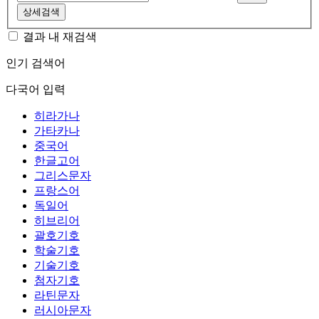
상세검색
결과 내 재검색
인기 검색어
다국어 입력
히라가나
가타카나
중국어
한글고어
그리스문자
프랑스어
독일어
히브리어
괄호기호
학술기호
기술기호
첨자기호
라틴문자
러시아문자