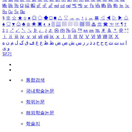
㎒
㎓
㎔
Ω
㏀
㏁
㎊
㎋
㎌
㏖
㏅
㎭
㎮
㎯
㏛
㎩
㎪
㎫
㎬
㏝
㏐
㏓
㏃
㏉
㏜
㏆
§
※
☆
★
○
●
◎
◇
◆
□
■
△
▽
→
←
↑
↓
↔
〓
◁
◀
▷
▶
♤
♠
♡
♥
♧
♣
⊙
◈
▣
◐
◑
▒
▤
▥
▨
▧
▦
▩
♨
☏
☎
☜
☞
¶
†
‡
↕
↗
↙
↖
↘
♭
♩
♪
♬
㉿
㈜
№
㏇
™
㏂
㏘
℡
＃
＆
＊
＠
ª
º
ⅰ
ⅱ
ⅲ
ⅳ
ⅴ
ⅵ
ⅶ
ⅷ
ⅸ
ⅹ
Ⅰ
Ⅱ
Ⅲ
Ⅳ
Ⅴ
Ⅵ
Ⅶ
Ⅷ
Ⅸ
Ⅹ
ا
ب
ت
ث
ج
ح
خ
د
ذ
ر
ز
س
ش
ص
ض
ط
ظ
ع
غ
ف
ق
ک
ل
م
ن
ه
و
ی
닫기
통합검색
국내학술논문
학위논문
해외학술논문
학술지