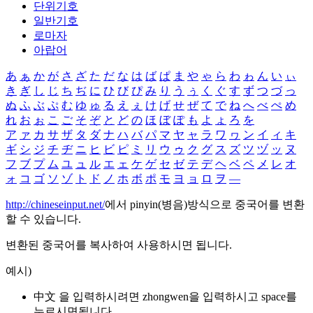
단위기호
일반기호
로마자
아랍어
あ
ぁ
か
が
さ
ざ
た
だ
な
は
ば
ぱ
ま
や
ゃ
ら
わ
ゎ
ん
い
ぃ
き
ぎ
し
じ
ち
ぢ
に
ひ
び
ぴ
み
り
う
ぅ
く
ぐ
す
ず
つ
づ
っ
ぬ
ふ
ぶ
ぷ
む
ゆ
ゅ
る
え
ぇ
け
げ
せ
ぜ
て
で
ね
へ
べ
ぺ
め
れ
お
ぉ
こ
ご
そ
ぞ
と
ど
の
ほ
ぼ
ぽ
も
よ
ょ
ろ
を
ア
ァ
カ
サ
ザ
タ
ダ
ナ
ハ
バ
パ
マ
ヤ
ャ
ラ
ワ
ヮ
ン
イ
ィ
キ
ギ
シ
ジ
チ
ヂ
ニ
ヒ
ビ
ピ
ミ
リ
ウ
ゥ
ク
グ
ス
ズ
ツ
ヅ
ッ
ヌ
フ
ブ
プ
ム
ユ
ュ
ル
エ
ェ
ケ
ゲ
セ
ゼ
テ
デ
ヘ
ベ
ペ
メ
レ
オ
ォ
コ
ゴ
ソ
ゾ
ト
ド
ノ
ホ
ボ
ポ
モ
ヨ
ョ
ロ
ヲ
―
http://chineseinput.net/
에서 pinyin(병음)방식으로 중국어를 변환
할 수 있습니다.
변환된 중국어를 복사하여 사용하시면 됩니다.
예시)
中文 을 입력하시려면
zhongwen
을 입력하시고 space를
누르시면됩니다.