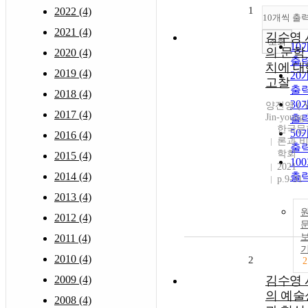
1
2022 (4)
10개씩 출
2021 (4)
김수영 
조회
10
의 문학
2020 (4)
출
치에 대
2019 (4)
20
고찰
출
2018 (4)
30
양진영 ( Y
2017 (4)
Jin-young 
출
한국문
50
2016 (4)
론과 
출
학회
2015 (4)
10
2021
2014 (4)
출
p.9-31
2013 (4)
2012 (4)
2011 (4)
2010 (4)
2
2
2009 (4)
김수영 
의 예술
2008 (4)