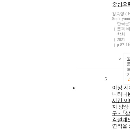
중심으로
강숙영 ( K
Sook-youn
한국문
론과 
학회
2021
p.87-11
5
2
이상 시
나타나
시간-이
지 양상
구 -「
각설계
연작을 