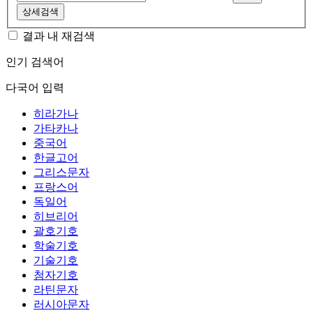
상세검색
결과 내 재검색
인기 검색어
다국어 입력
히라가나
가타카나
중국어
한글고어
그리스문자
프랑스어
독일어
히브리어
괄호기호
학술기호
기술기호
첨자기호
라틴문자
러시아문자