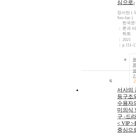
심으로-
장서란 ( J
Seo-lan )
한국문
론과 
학회
2021
p.111-1
6
2
서사의 
등구조
수용자
미의식 
구 -드
< VIP 
중심으로