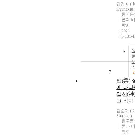
김경애 ( 
Kyung-ae 
한국문
론과 
학회
2021
p.131-
7
2
업(業) 
에 나타
업신(神
그 의미
김순재 ( 
Sun-jae )
한국문
론과 
학회