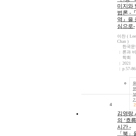
미지와 
법론 -
역』을 
심으로-
이찬 ( Lee
Chan )
한국문
론과 
학회
2021
p.57-86
4
2
김영랑 
의 ‘흐름
시간 -
「북」