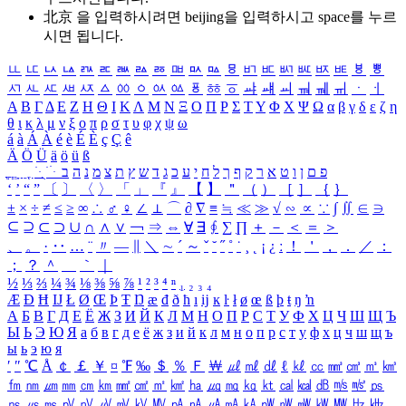
北京 을 입력하시려면
beijing
을 입력하시고 space를 누르
시면 됩니다.
ㅥ
ㅦ
ㅧ
ㅨ
ㅩ
ㅪ
ㅫ
ㅬ
ㅭ
ㅮ
ㅯ
ㅰ
ㅱ
ㅲ
ㅳ
ㅴ
ㅵ
ㅶ
ㅷ
ㅸ
ㅹ
ㅺ
ㅻ
ㅼ
ㅽ
ㅾ
ㅿ
ㆀ
ㆁ
ㆂ
ㆃ
ㆄ
ㆅ
ㆆ
ㆇ
ㆈ
ㆉ
ㆊ
ㆋ
ㆌ
ㆍ
ㆎ
Α
Β
Γ
Δ
Ε
Ζ
Η
Θ
Ι
Κ
Λ
Μ
Ν
Ξ
Ο
Π
Ρ
Σ
Τ
Υ
Φ
Χ
Ψ
Ω
α
β
γ
δ
ε
ζ
η
θ
ι
κ
λ
μ
ν
ξ
ο
π
ρ
σ
τ
υ
φ
χ
ψ
ω
á
à
Á
À
é
è
É
È
ç
Ç
ê
Ä
Ö
Ü
ä
ö
ü
ß
ְ
ֳ
ֲ
ֱ
ָ
ַ
ֵ
ֶ
ִ
ֹ
ּ
ֻ
ׂ
ׁ
ּ
ב
ה
נ
מ
צ
ת
ץ
ש
ד
ג
כ
ע
י
ח
ל
ך
ף
ק
ר
א
ט
ו
ן
ם
פ
‘
’
“
”
〔
〕
〈
〉
「
」
『
』
【
】
＂
（
）
［
］
｛
｝
±
×
÷
≠
≤
≥
∞
∴
♂
♀
∠
⊥
⌒
∂
∇
≡
≒
≪
≫
√
∽
∝
∵
∫
∬
∈
∋
⊆
⊇
⊂
⊃
∪
∩
∧
∨
￢
⇒
⇔
∀
∃
∮
∑
∏
＋
－
＜
＝
＞
、
。
·
‥
…
¨
〃
―
∥
＼
∼
´
～
ˇ
˘
˝
˚
˙
¸
˛
¡
¿
ː
！
＇
，
．
／
：
；
？
＾
＿
｀
｜
½
⅓
⅔
¼
¾
⅛
⅜
⅝
⅞
¹
²
³
⁴
ⁿ
₁
₂
₃
₄
Æ
Ð
Ħ
Ĳ
Ł
Ø
Œ
Þ
Ŧ
Ŋ
æ
đ
ð
ħ
ı
ĳ
ĸ
ŀ
ł
ø
œ
ß
þ
ŧ
ŋ
ŉ
А
Б
В
Г
Д
Е
Ё
Ж
З
И
Й
К
Л
М
Н
О
П
Р
С
Т
У
Ф
Х
Ц
Ч
Ш
Щ
Ъ
Ы
Ь
Э
Ю
Я
а
б
в
г
д
е
ё
ж
з
и
й
к
л
м
н
о
п
р
с
т
у
ф
х
ц
ч
ш
щ
ъ
ы
ь
э
ю
я
′
″
℃
Å
￠
￡
￥
¤
℉
‰
＄
％
Ｆ
￦
㎕
㎖
㎗
ℓ
㎘
㏄
㎣
㎤
㎥
㎦
㎙
㎚
㎛
㎜
㎝
㎞
㎟
㎠
㎡
㎢
㏊
㎍
㎎
㎏
㏏
㎈
㎉
㏈
㎧
㎨
㎰
㎱
㎲
㎳
㎴
㎵
㎶
㎷
㎸
㎹
㎀
㎁
㎂
㎃
㎄
㎺
㎻
㎽
㎾
㎿
㎐
㎑