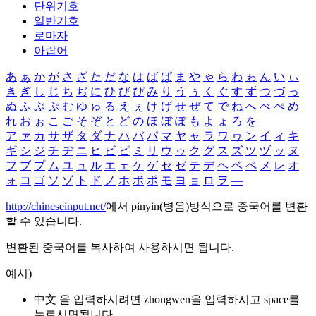
단위기호
일반기호
로마자
아랍어
あ
ぁ
か
が
さ
ざ
た
だ
な
は
ば
ぱ
ま
や
ゃ
ら
わ
ゎ
ん
い
ぃ
き
ぎ
し
じ
ち
ぢ
に
ひ
び
ぴ
み
り
う
ぅ
く
ぐ
す
ず
つ
づ
っ
ぬ
ふ
ぶ
ぷ
む
ゆ
ゅ
る
え
ぇ
け
げ
せ
ぜ
て
で
ね
へ
べ
ぺ
め
れ
お
ぉ
こ
ご
そ
ぞ
と
ど
の
ほ
ぼ
ぽ
も
よ
ょ
ろ
を
ア
ァ
カ
サ
ザ
タ
ダ
ナ
ハ
バ
パ
マ
ヤ
ャ
ラ
ワ
ヮ
ン
イ
ィ
キ
ギ
シ
ジ
チ
ヂ
ニ
ヒ
ビ
ピ
ミ
リ
ウ
ゥ
ク
グ
ス
ズ
ツ
ヅ
ッ
ヌ
フ
ブ
プ
ム
ユ
ュ
ル
エ
ェ
ケ
ゲ
セ
ゼ
テ
デ
ヘ
ベ
ペ
メ
レ
オ
ォ
コ
ゴ
ソ
ゾ
ト
ド
ノ
ホ
ボ
ポ
モ
ヨ
ョ
ロ
ヲ
―
http://chineseinput.net/
에서 pinyin(병음)방식으로 중국어를 변환
할 수 있습니다.
변환된 중국어를 복사하여 사용하시면 됩니다.
예시)
中文 을 입력하시려면
zhongwen
을 입력하시고 space를
누르시면됩니다.