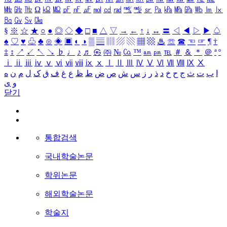
㎒
㎓
㎔
Ω
㏀
㏁
㎊
㎋
㎌
㏖
㏅
㎭
㎮
㎯
㏛
㎩
㎪
㎫
㎬
㏝
㏐
㏓
㏃
㏉
㏜
㏆
§
※
☆
★
○
●
◎
◇
◆
□
■
△
▽
→
←
↑
↓
↔
〓
◁
◀
▷
▶
♤
♠
♡
♥
♧
♣
⊙
◈
▣
◐
◑
▒
▤
▥
▨
▧
▦
▩
♨
☏
☎
☜
☞
¶
†
‡
↕
↗
↙
↖
↘
♭
♩
♪
♬
㉿
㈜
№
㏇
™
㏂
㏘
℡
＃
＆
＊
＠
ª
º
ⅰ
ⅱ
ⅲ
ⅳ
ⅴ
ⅵ
ⅶ
ⅷ
ⅸ
ⅹ
Ⅰ
Ⅱ
Ⅲ
Ⅳ
Ⅴ
Ⅵ
Ⅶ
Ⅷ
Ⅸ
Ⅹ
ا
ب
ت
ث
ج
ح
خ
د
ذ
ر
ز
س
ش
ص
ض
ط
ظ
ع
غ
ف
ق
ک
ل
م
ن
ه
و
ی
닫기
통합검색
국내학술논문
학위논문
해외학술논문
학술지