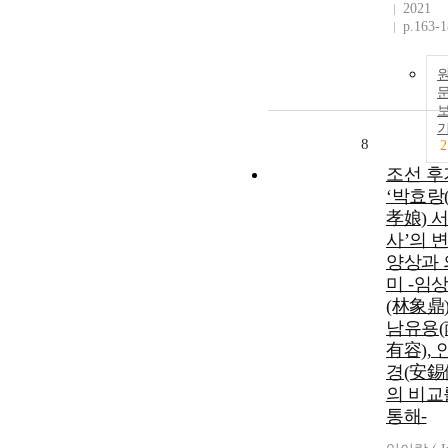
2021
p.163-
8
2
조선 후
‘박효랑
孝娘) 
사’의 
양상과 
미 -임
(林象鼎)
남유용(
有容), 
경(安錫
의 비교
통해-