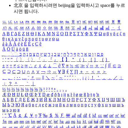
北京 을 입력하시려면
beijing
을 입력하시고 space를 누르
시면 됩니다.
ㅥ
ㅦ
ㅧ
ㅨ
ㅩ
ㅪ
ㅫ
ㅬ
ㅭ
ㅮ
ㅯ
ㅰ
ㅱ
ㅲ
ㅳ
ㅴ
ㅵ
ㅶ
ㅷ
ㅸ
ㅹ
ㅺ
ㅻ
ㅼ
ㅽ
ㅾ
ㅿ
ㆀ
ㆁ
ㆂ
ㆃ
ㆄ
ㆅ
ㆆ
ㆇ
ㆈ
ㆉ
ㆊ
ㆋ
ㆌ
ㆍ
ㆎ
Α
Β
Γ
Δ
Ε
Ζ
Η
Θ
Ι
Κ
Λ
Μ
Ν
Ξ
Ο
Π
Ρ
Σ
Τ
Υ
Φ
Χ
Ψ
Ω
α
β
γ
δ
ε
ζ
η
θ
ι
κ
λ
μ
ν
ξ
ο
π
ρ
σ
τ
υ
φ
χ
ψ
ω
á
à
Á
À
é
è
É
È
ç
Ç
ê
Ä
Ö
Ü
ä
ö
ü
ß
ְ
ֳ
ֲ
ֱ
ָ
ַ
ֵ
ֶ
ִ
ֹ
ּ
ֻ
ׂ
ׁ
ּ
ב
ה
נ
מ
צ
ת
ץ
ש
ד
ג
כ
ע
י
ח
ל
ך
ף
ק
ר
א
ט
ו
ן
ם
פ
‘
’
“
”
〔
〕
〈
〉
「
」
『
』
【
】
＂
（
）
［
］
｛
｝
±
×
÷
≠
≤
≥
∞
∴
♂
♀
∠
⊥
⌒
∂
∇
≡
≒
≪
≫
√
∽
∝
∵
∫
∬
∈
∋
⊆
⊇
⊂
⊃
∪
∩
∧
∨
￢
⇒
⇔
∀
∃
∮
∑
∏
＋
－
＜
＝
＞
、
。
·
‥
…
¨
〃
―
∥
＼
∼
´
～
ˇ
˘
˝
˚
˙
¸
˛
¡
¿
ː
！
＇
，
．
／
：
；
？
＾
＿
｀
｜
½
⅓
⅔
¼
¾
⅛
⅜
⅝
⅞
¹
²
³
⁴
ⁿ
₁
₂
₃
₄
Æ
Ð
Ħ
Ĳ
Ł
Ø
Œ
Þ
Ŧ
Ŋ
æ
đ
ð
ħ
ı
ĳ
ĸ
ŀ
ł
ø
œ
ß
þ
ŧ
ŋ
ŉ
А
Б
В
Г
Д
Е
Ё
Ж
З
И
Й
К
Л
М
Н
О
П
Р
С
Т
У
Ф
Х
Ц
Ч
Ш
Щ
Ъ
Ы
Ь
Э
Ю
Я
а
б
в
г
д
е
ё
ж
з
и
й
к
л
м
н
о
п
р
с
т
у
ф
х
ц
ч
ш
щ
ъ
ы
ь
э
ю
я
′
″
℃
Å
￠
￡
￥
¤
℉
‰
＄
％
Ｆ
￦
㎕
㎖
㎗
ℓ
㎘
㏄
㎣
㎤
㎥
㎦
㎙
㎚
㎛
㎜
㎝
㎞
㎟
㎠
㎡
㎢
㏊
㎍
㎎
㎏
㏏
㎈
㎉
㏈
㎧
㎨
㎰
㎱
㎲
㎳
㎴
㎵
㎶
㎷
㎸
㎹
㎀
㎁
㎂
㎃
㎄
㎺
㎻
㎽
㎾
㎿
㎐
㎑