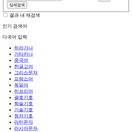
상세검색
결과 내 재검색
인기 검색어
다국어 입력
히라가나
가타카나
중국어
한글고어
그리스문자
프랑스어
독일어
히브리어
괄호기호
학술기호
기술기호
첨자기호
라틴문자
러시아문자