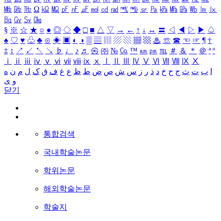
㎒
㎓
㎔
Ω
㏀
㏁
㎊
㎋
㎌
㏖
㏅
㎭
㎮
㎯
㏛
㎩
㎪
㎫
㎬
㏝
㏐
㏓
㏃
㏉
㏜
㏆
§
※
☆
★
○
●
◎
◇
◆
□
■
△
▽
→
←
↑
↓
↔
〓
◁
◀
▷
▶
♤
♠
♡
♥
♧
♣
⊙
◈
▣
◐
◑
▒
▤
▥
▨
▧
▦
▩
♨
☏
☎
☜
☞
¶
†
‡
↕
↗
↙
↖
↘
♭
♩
♪
♬
㉿
㈜
№
㏇
™
㏂
㏘
℡
＃
＆
＊
＠
ª
º
ⅰ
ⅱ
ⅲ
ⅳ
ⅴ
ⅵ
ⅶ
ⅷ
ⅸ
ⅹ
Ⅰ
Ⅱ
Ⅲ
Ⅳ
Ⅴ
Ⅵ
Ⅶ
Ⅷ
Ⅸ
Ⅹ
ا
ب
ت
ث
ج
ح
خ
د
ذ
ر
ز
س
ش
ص
ض
ط
ظ
ع
غ
ف
ق
ک
ل
م
ن
ه
و
ی
닫기
통합검색
국내학술논문
학위논문
해외학술논문
학술지