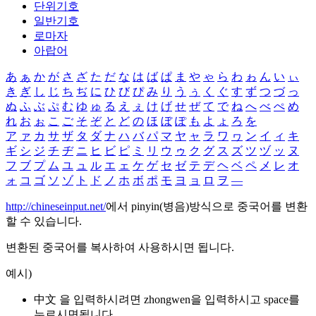
단위기호
일반기호
로마자
아랍어
あ
ぁ
か
が
さ
ざ
た
だ
な
は
ば
ぱ
ま
や
ゃ
ら
わ
ゎ
ん
い
ぃ
き
ぎ
し
じ
ち
ぢ
に
ひ
び
ぴ
み
り
う
ぅ
く
ぐ
す
ず
つ
づ
っ
ぬ
ふ
ぶ
ぷ
む
ゆ
ゅ
る
え
ぇ
け
げ
せ
ぜ
て
で
ね
へ
べ
ぺ
め
れ
お
ぉ
こ
ご
そ
ぞ
と
ど
の
ほ
ぼ
ぽ
も
よ
ょ
ろ
を
ア
ァ
カ
サ
ザ
タ
ダ
ナ
ハ
バ
パ
マ
ヤ
ャ
ラ
ワ
ヮ
ン
イ
ィ
キ
ギ
シ
ジ
チ
ヂ
ニ
ヒ
ビ
ピ
ミ
リ
ウ
ゥ
ク
グ
ス
ズ
ツ
ヅ
ッ
ヌ
フ
ブ
プ
ム
ユ
ュ
ル
エ
ェ
ケ
ゲ
セ
ゼ
テ
デ
ヘ
ベ
ペ
メ
レ
オ
ォ
コ
ゴ
ソ
ゾ
ト
ド
ノ
ホ
ボ
ポ
モ
ヨ
ョ
ロ
ヲ
―
http://chineseinput.net/
에서 pinyin(병음)방식으로 중국어를 변환
할 수 있습니다.
변환된 중국어를 복사하여 사용하시면 됩니다.
예시)
中文 을 입력하시려면
zhongwen
을 입력하시고 space를
누르시면됩니다.