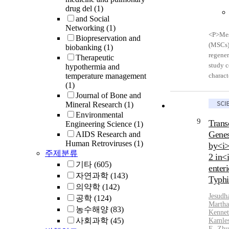
drug del
(1)
and Social
Networking
(1)
<P>Mes
Biopreservation and
(MSCs) 
biobanking
(1)
regener
Therapeutic
study 
hypothermia and
temperature management
charact
(1)
(pMSCs
Journal of Bone and
extract
Mineral Research
(1)
derived
Environmental
growth,
9
Trans
Engineering Science
(1)
activity
Genes
AIDS Research and
express
Human Retroviruses
(1)
by<i>
differe
주제분류
2 in<
45, and
기타
(605)
enter
mRNA l
자연과학
(143)
Nanog, 
Typh
의약학
(142)
ability
Jesudh
공학
(124)
alkalin
Martha
differe
농수해양
(83)
Kenne
pMSCs 
사회과학
(45)
Kamles
doublin
E.
,
Zhu