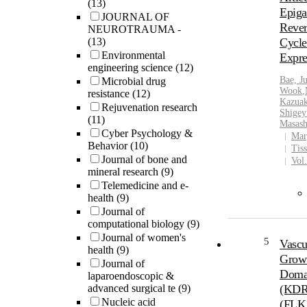
(13)
cross-r
Epiga
JOURNAL OF
influen
Rever
NEUROTRAUMA -
(13)
Cycl
Environmental
Expre
engineering science
(12)
Bae, J
Microbial drug
Wook
,
resistance
(12)
Kazuak
Rejuvenation research
Shigey
(11)
Masash
Cyber Psychology &
Mar
Behavior
(10)
Tis
Journal of bone and
Vol
mineral research
(9)
Telemedicine and e-
health
(9)
Journal of
computational biology
(9)
Journal of women's
5
Vascu
health
(9)
Growt
Journal of
Doma
laparoendoscopic &
advanced surgical te
(9)
(KDR)
Nucleic acid
(FLK1