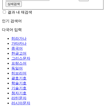
상세검색
결과 내 재검색
인기 검색어
다국어 입력
히라가나
가타카나
중국어
한글고어
그리스문자
프랑스어
독일어
히브리어
괄호기호
학술기호
기술기호
첨자기호
라틴문자
러시아문자