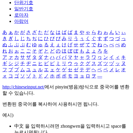
단위기호
일반기호
로마자
아랍어
あ
ぁ
か
が
さ
ざ
た
だ
な
は
ば
ぱ
ま
や
ゃ
ら
わ
ゎ
ん
い
ぃ
き
ぎ
し
じ
ち
ぢ
に
ひ
び
ぴ
み
り
う
ぅ
く
ぐ
す
ず
つ
づ
っ
ぬ
ふ
ぶ
ぷ
む
ゆ
ゅ
る
え
ぇ
け
げ
せ
ぜ
て
で
ね
へ
べ
ぺ
め
れ
お
ぉ
こ
ご
そ
ぞ
と
ど
の
ほ
ぼ
ぽ
も
よ
ょ
ろ
を
ア
ァ
カ
サ
ザ
タ
ダ
ナ
ハ
バ
パ
マ
ヤ
ャ
ラ
ワ
ヮ
ン
イ
ィ
キ
ギ
シ
ジ
チ
ヂ
ニ
ヒ
ビ
ピ
ミ
リ
ウ
ゥ
ク
グ
ス
ズ
ツ
ヅ
ッ
ヌ
フ
ブ
プ
ム
ユ
ュ
ル
エ
ェ
ケ
ゲ
セ
ゼ
テ
デ
ヘ
ベ
ペ
メ
レ
オ
ォ
コ
ゴ
ソ
ゾ
ト
ド
ノ
ホ
ボ
ポ
モ
ヨ
ョ
ロ
ヲ
―
http://chineseinput.net/
에서 pinyin(병음)방식으로 중국어를 변환
할 수 있습니다.
변환된 중국어를 복사하여 사용하시면 됩니다.
예시)
中文 을 입력하시려면
zhongwen
을 입력하시고 space를
누르시면됩니다.