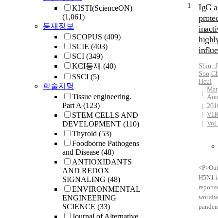
1
IgG a
KISTI(ScienceON)
(1,061)
prote
등재정보
inact
SCOPUS
(409)
highl
SCIE
(403)
influe
SCI
(349)
KCI등재
(40)
Shin, 
Soo
,
Ch
SSCI
(5)
Heui
학술지명
Mar
Tissue engineering.
Ann
Part A
(123)
201
STEM CELLS AND
VI
DEVELOPMENT
(110)
Vol
Thyroid
(53)
Foodborne Pathogens
and Disease
(48)
ANTIOXIDANTS
<P>Out
AND REDOX
H5N1 i
SIGNALING
(48)
reporte
ENVIRONMENTAL
worldwi
ENGINEERING
SCIENCE
(33)
pandem
Journal of Alternative
influen