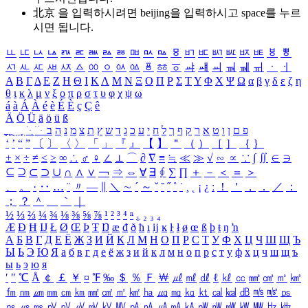
北京 을 입력하시려면
beijing
을 입력하시고 space를 누르
시면 됩니다.
ㅥ
ㅦ
ㅧ
ㅨ
ㅩ
ㅪ
ㅫ
ㅬ
ㅭ
ㅮ
ㅯ
ㅰ
ㅱ
ㅲ
ㅳ
ㅴ
ㅵ
ㅶ
ㅷ
ㅸ
ㅹ
ㅺ
ㅻ
ㅼ
ㅽ
ㅾ
ㅿ
ㆀ
ㆁ
ㆂ
ㆃ
ㆄ
ㆅ
ㆆ
ㆇ
ㆈ
ㆉ
ㆊ
ㆋ
ㆌ
ㆍ
ㆎ
Α
Β
Γ
Δ
Ε
Ζ
Η
Θ
Ι
Κ
Λ
Μ
Ν
Ξ
Ο
Π
Ρ
Σ
Τ
Υ
Φ
Χ
Ψ
Ω
α
β
γ
δ
ε
ζ
η
θ
ι
κ
λ
μ
ν
ξ
ο
π
ρ
σ
τ
υ
φ
χ
ψ
ω
á
à
Á
À
é
è
É
È
ç
Ç
ê
Ä
Ö
Ü
ä
ö
ü
ß
ְ
ֳ
ֲ
ֱ
ָ
ַ
ֵ
ֶ
ִ
ֹ
ּ
ֻ
ׂ
ׁ
ּ
ב
ה
נ
מ
צ
ת
ץ
ש
ד
ג
כ
ע
י
ח
ל
ך
ף
ק
ר
א
ט
ו
ן
ם
פ
‘
’
“
”
〔
〕
〈
〉
「
」
『
』
【
】
＂
（
）
［
］
｛
｝
±
×
÷
≠
≤
≥
∞
∴
♂
♀
∠
⊥
⌒
∂
∇
≡
≒
≪
≫
√
∽
∝
∵
∫
∬
∈
∋
⊆
⊇
⊂
⊃
∪
∩
∧
∨
￢
⇒
⇔
∀
∃
∮
∑
∏
＋
－
＜
＝
＞
、
。
·
‥
…
¨
〃
―
∥
＼
∼
´
～
ˇ
˘
˝
˚
˙
¸
˛
¡
¿
ː
！
＇
，
．
／
：
；
？
＾
＿
｀
｜
½
⅓
⅔
¼
¾
⅛
⅜
⅝
⅞
¹
²
³
⁴
ⁿ
₁
₂
₃
₄
Æ
Ð
Ħ
Ĳ
Ł
Ø
Œ
Þ
Ŧ
Ŋ
æ
đ
ð
ħ
ı
ĳ
ĸ
ŀ
ł
ø
œ
ß
þ
ŧ
ŋ
ŉ
А
Б
В
Г
Д
Е
Ё
Ж
З
И
Й
К
Л
М
Н
О
П
Р
С
Т
У
Ф
Х
Ц
Ч
Ш
Щ
Ъ
Ы
Ь
Э
Ю
Я
а
б
в
г
д
е
ё
ж
з
и
й
к
л
м
н
о
п
р
с
т
у
ф
х
ц
ч
ш
щ
ъ
ы
ь
э
ю
я
′
″
℃
Å
￠
￡
￥
¤
℉
‰
＄
％
Ｆ
￦
㎕
㎖
㎗
ℓ
㎘
㏄
㎣
㎤
㎥
㎦
㎙
㎚
㎛
㎜
㎝
㎞
㎟
㎠
㎡
㎢
㏊
㎍
㎎
㎏
㏏
㎈
㎉
㏈
㎧
㎨
㎰
㎱
㎲
㎳
㎴
㎵
㎶
㎷
㎸
㎹
㎀
㎁
㎂
㎃
㎄
㎺
㎻
㎽
㎾
㎿
㎐
㎑