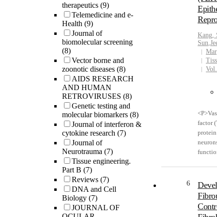
therapeutics
(9)
Epithe
Telemedicine and e-
Repr
Health
(9)
Journal of
Kang,
biomolecular screening
Sun
,
Je
(8)
Mar
Vector borne and
Tis
zoonotic diseases
(8)
Vol
AIDS RESEARCH
AND HUMAN
RETROVIRUSES
(8)
Genetic testing and
<P>Vas
molecular biomarkers
(8)
factor 
Journal of interferon &
cytokine research
(7)
protein
Journal of
neuron
Neurotrauma
(7)
functio
Tissue engineering.
effecti
Part B
(7)
skin-de
Reviews
(7)
cells (
6
Devel
DNA and Cell
cells. 
Fibro
Biology
(7)
accomp
Contr
JOURNAL OF
reprog
OCULAR