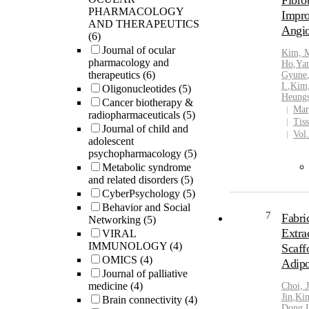
Fibro
Among t
PHARMACOLOGY
Impro
stem-ce
AND THERAPEUTICS
Angio
factors
(6)
and So
Journal of ocular
Kim, 
reprog
pharmacology and
Ho
,
Ya
throug
therapeutics
(6)
Gyune
I.
,
Kim
Janus k
Oligonucleotides
(5)
Heung
transdu
Cancer biotherapy &
Mar
radiopharmaceuticals
(5)
transcr
Tis
Journal of child and
phosph
Vol
adolescent
engraf
psychopharmacology
(5)
into si
Metabolic syndrome
engraf
and related disorders
(5)
endoge
CyberPsychology
(5)
functio
Behavior and Social
and po
7
Fabri
Networking
(5)
functio
Extra
VIRAL
VEGF a
IMMUNOLOGY
(4)
Scaff
reprog
OMICS
(4)
Adipo
more pr
Journal of palliative
display
medicine
(4)
Choi, 
neuroge
Jin
,
Ki
Brain connectivity
(4)
surviva
Dong
,