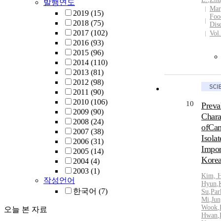
발행연도
Mar
cells, 
2019
(15)
Foo
the rat
2018
(75)
Dis
pMSCs a
2017
(102)
Vol
Except 
2016
(93)
were f
2015
(96)
Protei
2014
(110)
Oct-4,
2013
(81)
observe
2012
(98)
all cel
2011
(90)
and ski
2010
(106)
10
Preva
similar
2009
(90)
Chara
suggest
2008
(24)
ofCam
role of
2007
(38)
Isola
MSCs fo
2006
(31)
damaged
Impor
2005
(14)
therapi
Korea
2004
(4)
2003
(1)
Kim, H
작성언어
Hyun
,
한국어
(7)
Su
,
Par
Mi
,
Jun
Wook
,
오늘 본 자료
Hwan
,