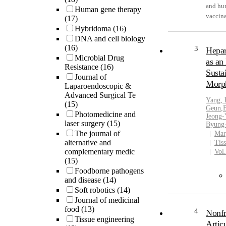
intesti
and hum
Human gene therapy
results
vaccina
(17)
may pla
vaccin
Hybridoma
(16)
ferrets
influen
DNA and cell biology
inacti
determi
(16)
3
Hepar
lethal
(H1N1) 
Microbial Drug
as an
influen
Resistance
(16)
ferrets
Susta
Journal of
dose (
Morph
Laparoendoscopic &
inactiv
Advanced Surgical Te
protect
Yang, 
(15)
pandem
Geun
,
Photomedicine and
Jeong-
influen
laser surgery
(15)
Byung
immuni
The journal of
Mar
A (H1N
alternative and
Tis
protect
complementary medic
Vol
pandem
(15)
H1N1 in
Foodborne pathogens
subtyp
and disease
(14)
dominan
Soft robotics
(14)
immuniz
Journal of medicinal
sugges
food
(13)
4
Nonfr
vaccine
Tissue engineering
Artic