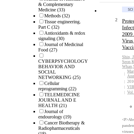
& Complementary
human 
Medicine
(33)
continu
Methods
(32)
determ
2
Prote
Tissue engineering.
and eff
Part C
(32)
Infec
vaccine
Antioxidants & redox
2009 
genetics
signaling
(30)
Virus
intramu
Journal of Medicinal
Vacci
two do
Food
(27)
survive
Shin, 
homolo
CYBERPSYCHOLOGY
Seon
,
K
influen
BEHAVIOR AND
Whan
,
25% of
Mar
SOCIAL
Ann
dose o
NETWORKING
(25)
201
lethal
Cellular
VI
reprogramming
(22)
and he
Vol
TELEMEDICINE
viruses
JOURNAL AND E
determ
HEALTH
(21)
specifi
Journal of
in tiss
endourology
(19)
ferrets
<P>Abs
Cancer Biotherapy &
detecte
pandem
Radiopharmaceuticals
nostril,
viruses
(18)