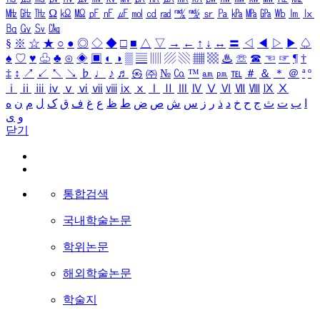
㎒
㎓
㎔
Ω
㏀
㏁
㎊
㎋
㎌
㏖
㏅
㎭
㎮
㎯
㏛
㎩
㎪
㎫
㎬
㏝
㏐
㏓
㏃
㏉
㏜
㏆
§
※
☆
★
○
●
◎
◇
◆
□
■
△
▽
→
←
↑
↓
↔
〓
◁
◀
▷
▶
♤
♠
♡
♥
♧
♣
⊙
◈
▣
◐
◑
▒
▤
▥
▨
▧
▦
▩
♨
☏
☎
☜
☞
¶
†
‡
↕
↗
↙
↖
↘
♭
♩
♪
♬
㉿
㈜
№
㏇
™
㏂
㏘
℡
＃
＆
＊
＠
ª
º
ⅰ
ⅱ
ⅲ
ⅳ
ⅴ
ⅵ
ⅶ
ⅷ
ⅸ
ⅹ
Ⅰ
Ⅱ
Ⅲ
Ⅳ
Ⅴ
Ⅵ
Ⅶ
Ⅷ
Ⅸ
Ⅹ
ا
ب
ت
ث
ج
ح
خ
د
ذ
ر
ز
س
ش
ص
ض
ط
ظ
ع
غ
ف
ق
ک
ل
م
ن
ه
و
ی
닫기
통합검색
국내학술논문
학위논문
해외학술논문
학술지