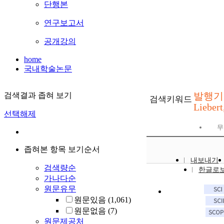
단행본
연구보고서
공개강의
home
국내학술논문
발행기관 
검색결과 좁혀 보기
검색키워드
Liebert
선택해제
무
좁혀본 항목 보기순서
내보내기
검색량순
한글로
가나다순
원문유무
원문있음
(1,061)
원문없음
(7)
원문제공처