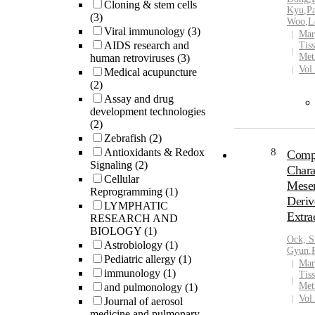
Cloning & stem cells
Kyu
,
P
to a no
(3)
Woo
,
L
central
Viral immunology
(3)
Mar
</P>
AIDS research and
Tiss
Met
human retroviruses
(3)
Vol
Medical acupuncture
(2)
Assay and drug
development technologies
(2)
Zebrafish
(2)
Antioxidants & Redox
8
Compa
Signaling
(2)
Chara
Cellular
Mesen
Reprogramming
(1)
Deriv
LYMPHATIC
Extra
RESEARCH AND
BIOLOGY
(1)
Ock, 
Astrobiology
(1)
Gyun
,
Pediatric allergy
(1)
Mar
immunology
(1)
Tiss
Met
and pulmonology
(1)
Vol
Journal of aerosol
medicine and pulmonary