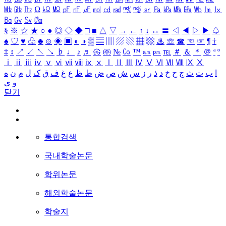
㎒
㎓
㎔
Ω
㏀
㏁
㎊
㎋
㎌
㏖
㏅
㎭
㎮
㎯
㏛
㎩
㎪
㎫
㎬
㏝
㏐
㏓
㏃
㏉
㏜
㏆
§
※
☆
★
○
●
◎
◇
◆
□
■
△
▽
→
←
↑
↓
↔
〓
◁
◀
▷
▶
♤
♠
♡
♥
♧
♣
⊙
◈
▣
◐
◑
▒
▤
▥
▨
▧
▦
▩
♨
☏
☎
☜
☞
¶
†
‡
↕
↗
↙
↖
↘
♭
♩
♪
♬
㉿
㈜
№
㏇
™
㏂
㏘
℡
＃
＆
＊
＠
ª
º
ⅰ
ⅱ
ⅲ
ⅳ
ⅴ
ⅵ
ⅶ
ⅷ
ⅸ
ⅹ
Ⅰ
Ⅱ
Ⅲ
Ⅳ
Ⅴ
Ⅵ
Ⅶ
Ⅷ
Ⅸ
Ⅹ
ا
ب
ت
ث
ج
ح
خ
د
ذ
ر
ز
س
ش
ص
ض
ط
ظ
ع
غ
ف
ق
ک
ل
م
ن
ه
و
ی
닫기
통합검색
국내학술논문
학위논문
해외학술논문
학술지