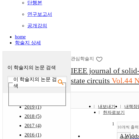
단행본
연구보고서
공개강의
home
학술지 상세
관심학술지
이 학술지의 논문 검색
IEEE journal of solid
state circuits
Vol.44 
이 학술지의 논문 검
색
2019 (1)
내보내기
내책장
한자로보기
2018 (5)
1
2017 (4)
10개씩 출력
2016 (1)
A Wideb
조회