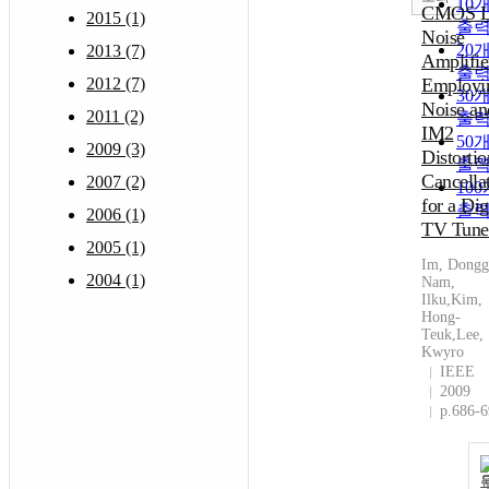
10
CMOS 
2015 (1)
출
Noise
20
2013 (7)
Amplifie
출
2012 (7)
Employi
30
Noise an
2011 (2)
출
IM2
50
2009 (3)
Distortio
출
Cancella
2007 (2)
10
for a Dig
출
2006 (1)
TV Tune
2005 (1)
Im, Dongg
2004 (1)
Nam,
Ilku,Kim,
Hong-
Teuk,Lee,
Kwyro
IEEE
2009
p.686-