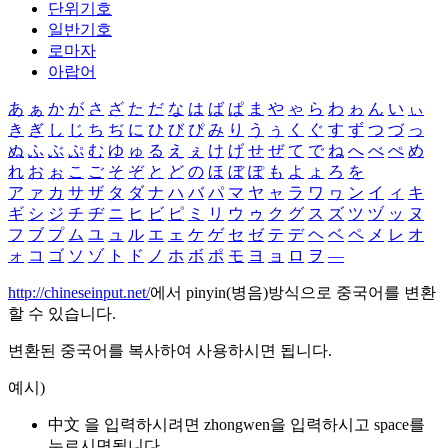
단위기호
일반기호
로마자
아랍어
あ
ぁ
か
が
さ
ざ
た
だ
な
は
ば
ぱ
ま
や
ゃ
ら
わ
ゎ
ん
い
ぃ
き
ぎ
し
じ
ち
ぢ
に
ひ
び
ぴ
み
り
う
ぅ
く
ぐ
す
ず
つ
づ
っ
ぬ
ふ
ぶ
ぷ
む
ゆ
ゅ
る
え
ぇ
け
げ
せ
ぜ
て
で
ね
へ
べ
ぺ
め
れ
お
ぉ
こ
ご
そ
ぞ
と
ど
の
ほ
ぼ
ぽ
も
よ
ょ
ろ
を
ア
ァ
カ
サ
ザ
タ
ダ
ナ
ハ
バ
パ
マ
ヤ
ャ
ラ
ワ
ヮ
ン
イ
ィ
キ
ギ
シ
ジ
チ
ヂ
ニ
ヒ
ビ
ピ
ミ
リ
ウ
ゥ
ク
グ
ス
ズ
ツ
ヅ
ッ
ヌ
フ
ブ
プ
ム
ユ
ュ
ル
エ
ェ
ケ
ゲ
セ
ゼ
テ
デ
ヘ
ベ
ペ
メ
レ
オ
ォ
コ
ゴ
ソ
ゾ
ト
ド
ノ
ホ
ボ
ポ
モ
ヨ
ョ
ロ
ヲ
―
http://chineseinput.net/
에서 pinyin(병음)방식으로 중국어를 변환
할 수 있습니다.
변환된 중국어를 복사하여 사용하시면 됩니다.
예시)
中文 을 입력하시려면
zhongwen
을 입력하시고 space를
누르시면됩니다.