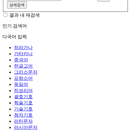
상세검색
결과 내 재검색
인기 검색어
다국어 입력
히라가나
가타카나
중국어
한글고어
그리스문자
프랑스어
독일어
히브리어
괄호기호
학술기호
기술기호
첨자기호
라틴문자
러시아문자