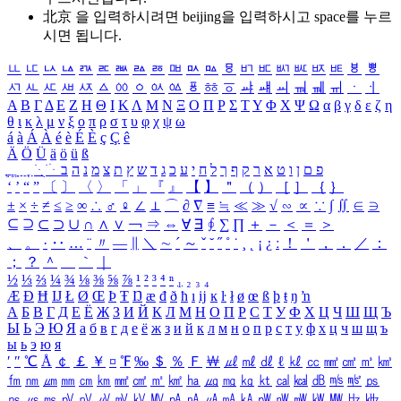
北京 을 입력하시려면
beijing
을 입력하시고 space를 누르
시면 됩니다.
ㅥ
ㅦ
ㅧ
ㅨ
ㅩ
ㅪ
ㅫ
ㅬ
ㅭ
ㅮ
ㅯ
ㅰ
ㅱ
ㅲ
ㅳ
ㅴ
ㅵ
ㅶ
ㅷ
ㅸ
ㅹ
ㅺ
ㅻ
ㅼ
ㅽ
ㅾ
ㅿ
ㆀ
ㆁ
ㆂ
ㆃ
ㆄ
ㆅ
ㆆ
ㆇ
ㆈ
ㆉ
ㆊ
ㆋ
ㆌ
ㆍ
ㆎ
Α
Β
Γ
Δ
Ε
Ζ
Η
Θ
Ι
Κ
Λ
Μ
Ν
Ξ
Ο
Π
Ρ
Σ
Τ
Υ
Φ
Χ
Ψ
Ω
α
β
γ
δ
ε
ζ
η
θ
ι
κ
λ
μ
ν
ξ
ο
π
ρ
σ
τ
υ
φ
χ
ψ
ω
á
à
Á
À
é
è
É
È
ç
Ç
ê
Ä
Ö
Ü
ä
ö
ü
ß
ְ
ֳ
ֲ
ֱ
ָ
ַ
ֵ
ֶ
ִ
ֹ
ּ
ֻ
ׂ
ׁ
ּ
ב
ה
נ
מ
צ
ת
ץ
ש
ד
ג
כ
ע
י
ח
ל
ך
ף
ק
ר
א
ט
ו
ן
ם
פ
‘
’
“
”
〔
〕
〈
〉
「
」
『
』
【
】
＂
（
）
［
］
｛
｝
±
×
÷
≠
≤
≥
∞
∴
♂
♀
∠
⊥
⌒
∂
∇
≡
≒
≪
≫
√
∽
∝
∵
∫
∬
∈
∋
⊆
⊇
⊂
⊃
∪
∩
∧
∨
￢
⇒
⇔
∀
∃
∮
∑
∏
＋
－
＜
＝
＞
、
。
·
‥
…
¨
〃
―
∥
＼
∼
´
～
ˇ
˘
˝
˚
˙
¸
˛
¡
¿
ː
！
＇
，
．
／
：
；
？
＾
＿
｀
｜
½
⅓
⅔
¼
¾
⅛
⅜
⅝
⅞
¹
²
³
⁴
ⁿ
₁
₂
₃
₄
Æ
Ð
Ħ
Ĳ
Ł
Ø
Œ
Þ
Ŧ
Ŋ
æ
đ
ð
ħ
ı
ĳ
ĸ
ŀ
ł
ø
œ
ß
þ
ŧ
ŋ
ŉ
А
Б
В
Г
Д
Е
Ё
Ж
З
И
Й
К
Л
М
Н
О
П
Р
С
Т
У
Ф
Х
Ц
Ч
Ш
Щ
Ъ
Ы
Ь
Э
Ю
Я
а
б
в
г
д
е
ё
ж
з
и
й
к
л
м
н
о
п
р
с
т
у
ф
х
ц
ч
ш
щ
ъ
ы
ь
э
ю
я
′
″
℃
Å
￠
￡
￥
¤
℉
‰
＄
％
Ｆ
￦
㎕
㎖
㎗
ℓ
㎘
㏄
㎣
㎤
㎥
㎦
㎙
㎚
㎛
㎜
㎝
㎞
㎟
㎠
㎡
㎢
㏊
㎍
㎎
㎏
㏏
㎈
㎉
㏈
㎧
㎨
㎰
㎱
㎲
㎳
㎴
㎵
㎶
㎷
㎸
㎹
㎀
㎁
㎂
㎃
㎄
㎺
㎻
㎽
㎾
㎿
㎐
㎑