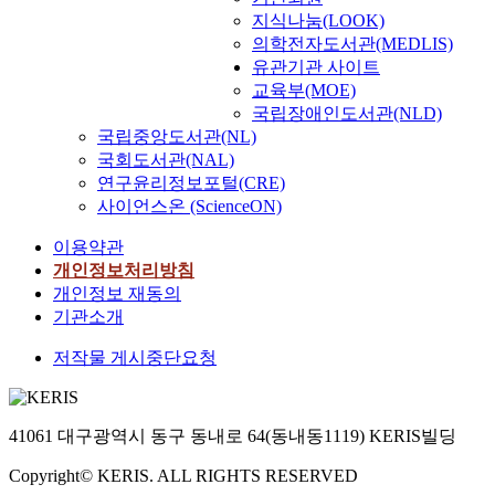
지식나눔(LOOK)
의학전자도서관(MEDLIS)
유관기관 사이트
교육부(MOE)
국립장애인도서관(NLD)
국립중앙도서관(NL)
국회도서관(NAL)
연구윤리정보포털(CRE)
사이언스온 (ScienceON)
이용약관
개인정보처리방침
개인정보 재동의
기관소개
저작물 게시중단요청
41061 대구광역시 동구 동내로 64(동내동1119) KERIS빌딩
Copyright© KERIS. ALL RIGHTS RESERVED