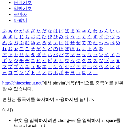
단위기호
일반기호
로마자
아랍어
あ
ぁ
か
が
さ
ざ
た
だ
な
は
ば
ぱ
ま
や
ゃ
ら
わ
ゎ
ん
い
ぃ
き
ぎ
し
じ
ち
ぢ
に
ひ
び
ぴ
み
り
う
ぅ
く
ぐ
す
ず
つ
づ
っ
ぬ
ふ
ぶ
ぷ
む
ゆ
ゅ
る
え
ぇ
け
げ
せ
ぜ
て
で
ね
へ
べ
ぺ
め
れ
お
ぉ
こ
ご
そ
ぞ
と
ど
の
ほ
ぼ
ぽ
も
よ
ょ
ろ
を
ア
ァ
カ
サ
ザ
タ
ダ
ナ
ハ
バ
パ
マ
ヤ
ャ
ラ
ワ
ヮ
ン
イ
ィ
キ
ギ
シ
ジ
チ
ヂ
ニ
ヒ
ビ
ピ
ミ
リ
ウ
ゥ
ク
グ
ス
ズ
ツ
ヅ
ッ
ヌ
フ
ブ
プ
ム
ユ
ュ
ル
エ
ェ
ケ
ゲ
セ
ゼ
テ
デ
ヘ
ベ
ペ
メ
レ
オ
ォ
コ
ゴ
ソ
ゾ
ト
ド
ノ
ホ
ボ
ポ
モ
ヨ
ョ
ロ
ヲ
―
http://chineseinput.net/
에서 pinyin(병음)방식으로 중국어를 변환
할 수 있습니다.
변환된 중국어를 복사하여 사용하시면 됩니다.
예시)
中文 을 입력하시려면
zhongwen
을 입력하시고 space를
누르시면됩니다.