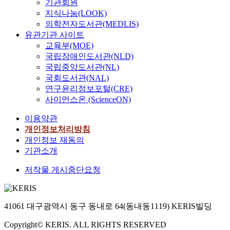
기관회원
지식나눔(LOOK)
의학전자도서관(MEDLIS)
유관기관 사이트
교육부(MOE)
국립장애인도서관(NLD)
국립중앙도서관(NL)
국회도서관(NAL)
연구윤리정보포털(CRE)
사이언스온 (ScienceON)
이용약관
개인정보처리방침
개인정보 재동의
기관소개
저작물 게시중단요청
41061 대구광역시 동구 동내로 64(동내동1119) KERIS빌딩
Copyright© KERIS. ALL RIGHTS RESERVED