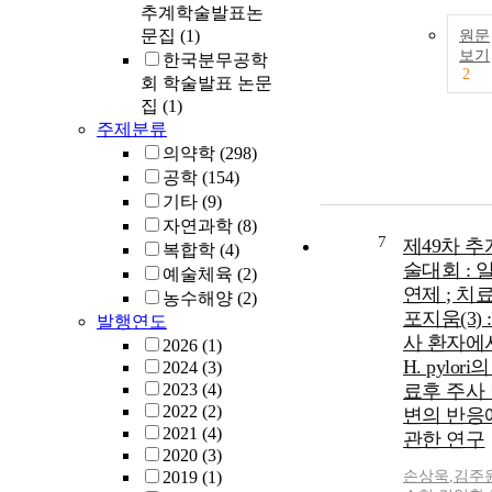
추계학술발표논
문집
(1)
원문
보기
한국분무공학
2
회 학술발표 논문
집
(1)
주제분류
의약학
(298)
공학
(154)
기타
(9)
자연과학
(8)
7
제49차 
복합학
(4)
술대회 : 
예술체육
(2)
연제 ; 치
농수해양
(2)
포지움(3) 
발행연도
사 환자에
2026
(1)
H. pylori
2024
(3)
2023
(4)
료후 주사
2022
(2)
변의 반응
2021
(4)
관한 연구
2020
(3)
2019
(1)
손상욱
,
김주