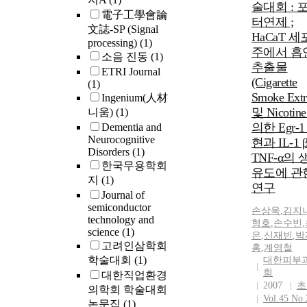
술대회 : 
電子工學會論
터연제 ;
文誌-SP (Signal
HaCaT 세
processing)
(1)
주에서 흡
소음 진동
(1)
추출물
ETRI Journal
(Cigarette
(1)
Smoke Extr
Ingenium(人材
및 Nicotin
니움)
(1)
의한 Egr-1
Dementia and
Neurocognitive
현과 IL-1 
Disorders
(1)
TNF-α의 
한국무용학회
유도에 관
지
(1)
연구
Journal of
semiconductor
손상욱
,
김지
technology and
형호
,
손수빈
,
science
(1)
은
,
신재빈
,
박
고려인삼학회
홍
,
계영철
학술대회
(1)
대한피부
회
대한직업환경
2007
초
의학회 학술대회
Vol.45 No.
논문집
(1)