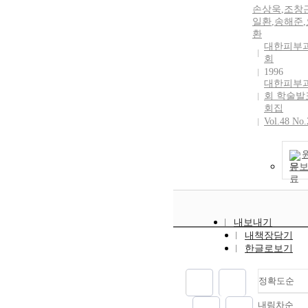
손상욱
,
조창
일환
,
송해준
,
환
대한피부
회
1996
대한피부
회 학술발
회집
Vol.48 No.
문
내보내기
내책장담기
한글로보기
정확도순
내림차순