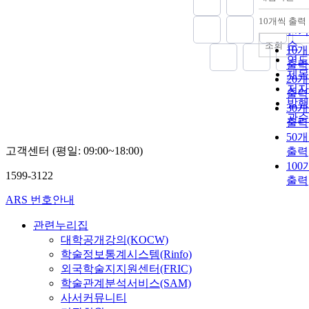
정확
순
10개씩 출력
내림
인기
순
조회
10
연도
출력
제목
20
저자
출력
발행
30
관순
출력
50
고객센터 (평일: 09:00~18:00)
출력
10
1599-3122
출력
ARS 번호안내
관련누리집
대학공개강의(KOCW)
학술정보통계시스템(Rinfo)
외국학술지지원센터(FRIC)
학술관계분석서비스(SAM)
사서커뮤니티