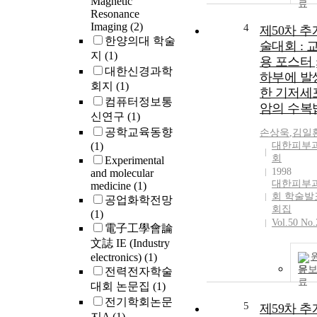
Magnetic
Resonance
Imaging
(2)
4
제50차 
한양의대 학술
술대회 : 
지
(1)
용 포스터 
대한신경과학
하부에 발
회지
(1)
한 기저세
컴퓨터정보통
암의 수복
신연구
(1)
공학교육동향
손상욱
,
김일
(1)
대한피부
회
Experimental
1998
and molecular
대한피부
medicine
(1)
회 학술발
공업화학전망
회집
(1)
Vol.50 No.
電子工學會論
文誌 IE (Industry
electronics)
(1)
문
전력전자학술
대회 논문집
(1)
전기학회논문
5
제59차 
지A
(1)