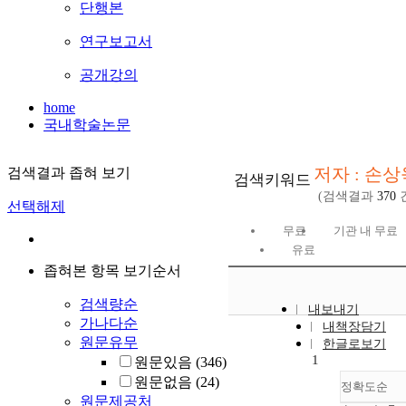
단행본
연구보고서
공개강의
home
국내학술논문
저자 : 손상
검색결과 좁혀 보기
검색키워드
(검색결과
370
선택해제
무료
기관 내 무료
유료
좁혀본 항목 보기순서
검색량순
내보내기
가나다순
내책장담기
원문유무
한글로보기
1
원문있음
(346)
원문없음
(24)
정확도순
원문제공처