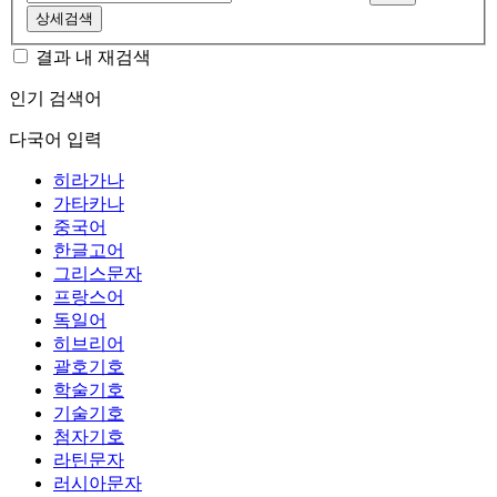
상세검색
결과 내 재검색
인기 검색어
다국어 입력
히라가나
가타카나
중국어
한글고어
그리스문자
프랑스어
독일어
히브리어
괄호기호
학술기호
기술기호
첨자기호
라틴문자
러시아문자