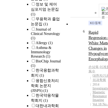
정보 및 제어
심포지엄 논문집
문
(1)
무용학과 졸업
논문집
(1)
Journal of
6
Rapid
Clinical Neurology
Regression 
(1)
White Matt
Allergy
(1)
Asthma &
Changes in
Immunology
Hypoglyce
Research
(1)
Encephalop
BioChip Journal
(1)
손상욱
,
이계
한국융합과학
동수
회지
(1)
대한자기
의과학회
융합신호처리
2014
학회 논문지
Investigati
(JISPS)
(1)
Magnetic
한국약용작물
Resonance
Imaging
학회지
(1)
Vol.18 No.
대한내과학회