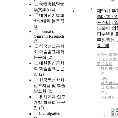
大韓機械學會
論文集A
(4)
3
제50차 
대한전기학회
술대회 : 
학술대회 논문집
포스터 ; 
(3)
노출에 의
Journal of
피부변화
Ginseng Research
추정되는 
(2)
종 2예
한국정밀공학
회 학술발표대회
손상욱
,
조창
논문집
(2)
애리
,
김일환
,
대한환경공학
준
,
오칠환
회 학술발표논문
대한피부
회
집
(2)
1998
한국독성학회
대한피부
심포지움 및 학술
회 학술발
발표회
(2)
회집
유체기계 연구
Vol.50 No.
개발 발표회 논문
집
(2)
Investigative
문