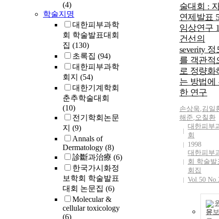
(4)
술대회 : 
학술지명
연제발표 5a
대한피부과학
임상연구 1 
회 학술발표대회
건선의
집
(130)
severity 
초록집
(94)
를 객관적
대한피부과학
로 정량화
회지
(54)
는 방법에
대한기계학회
한 연구
춘추학술대회
(10)
손상욱
,
김일
전기학회논문
해준
,
오칠환
대한피부
지
(9)
회
Annals of
1998
Dermatology
(8)
대한피부
診斷과治療
(6)
회 학술발
한국가시화정
회집
보학회 학술발표
Vol.50 No.
대회 논문집
(6)
Molecular &
cellular toxicology
문
(6)