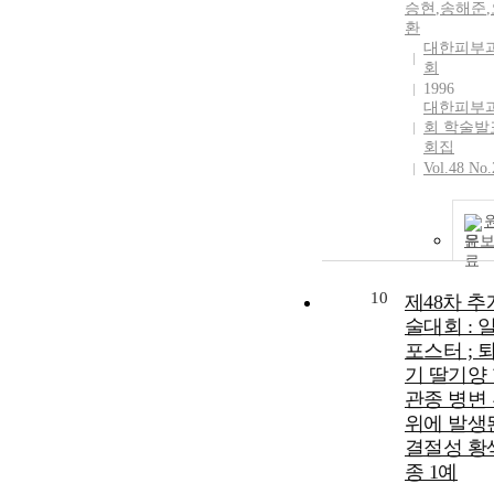
승현
,
송해준
,
환
대한피부
회
1996
대한피부
회 학술발
회집
Vol.48 No.
문
10
제48차 
술대회 : 
포스터 ; 
기 딸기양
관종 병변
위에 발생
결절성 황
종 1예