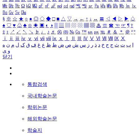
㎒
㎓
㎔
Ω
㏀
㏁
㎊
㎋
㎌
㏖
㏅
㎭
㎮
㎯
㏛
㎩
㎪
㎫
㎬
㏝
㏐
㏓
㏃
㏉
㏜
㏆
§
※
☆
★
○
●
◎
◇
◆
□
■
△
▽
→
←
↑
↓
↔
〓
◁
◀
▷
▶
♤
♠
♡
♥
♧
♣
⊙
◈
▣
◐
◑
▒
▤
▥
▨
▧
▦
▩
♨
☏
☎
☜
☞
¶
†
‡
↕
↗
↙
↖
↘
♭
♩
♪
♬
㉿
㈜
№
㏇
™
㏂
㏘
℡
＃
＆
＊
＠
ª
º
ⅰ
ⅱ
ⅲ
ⅳ
ⅴ
ⅵ
ⅶ
ⅷ
ⅸ
ⅹ
Ⅰ
Ⅱ
Ⅲ
Ⅳ
Ⅴ
Ⅵ
Ⅶ
Ⅷ
Ⅸ
Ⅹ
ا
ب
ت
ث
ج
ح
خ
د
ذ
ر
ز
س
ش
ص
ض
ط
ظ
ع
غ
ف
ق
ک
ل
م
ن
ه
و
ی
닫기
통합검색
국내학술논문
학위논문
해외학술논문
학술지