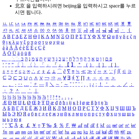
北京 을 입력하시려면
beijing
을 입력하시고 space를 누르
시면 됩니다.
ㅥ
ㅦ
ㅧ
ㅨ
ㅩ
ㅪ
ㅫ
ㅬ
ㅭ
ㅮ
ㅯ
ㅰ
ㅱ
ㅲ
ㅳ
ㅴ
ㅵ
ㅶ
ㅷ
ㅸ
ㅹ
ㅺ
ㅻ
ㅼ
ㅽ
ㅾ
ㅿ
ㆀ
ㆁ
ㆂ
ㆃ
ㆄ
ㆅ
ㆆ
ㆇ
ㆈ
ㆉ
ㆊ
ㆋ
ㆌ
ㆍ
ㆎ
Α
Β
Γ
Δ
Ε
Ζ
Η
Θ
Ι
Κ
Λ
Μ
Ν
Ξ
Ο
Π
Ρ
Σ
Τ
Υ
Φ
Χ
Ψ
Ω
α
β
γ
δ
ε
ζ
η
θ
ι
κ
λ
μ
ν
ξ
ο
π
ρ
σ
τ
υ
φ
χ
ψ
ω
á
à
Á
À
é
è
É
È
ç
Ç
ê
Ä
Ö
Ü
ä
ö
ü
ß
ְ
ֳ
ֲ
ֱ
ָ
ַ
ֵ
ֶ
ִ
ֹ
ּ
ֻ
ׂ
ׁ
ּ
ב
ה
נ
מ
צ
ת
ץ
ש
ד
ג
כ
ע
י
ח
ל
ך
ף
ק
ר
א
ט
ו
ן
ם
פ
‘
’
“
”
〔
〕
〈
〉
「
」
『
』
【
】
＂
（
）
［
］
｛
｝
±
×
÷
≠
≤
≥
∞
∴
♂
♀
∠
⊥
⌒
∂
∇
≡
≒
≪
≫
√
∽
∝
∵
∫
∬
∈
∋
⊆
⊇
⊂
⊃
∪
∩
∧
∨
￢
⇒
⇔
∀
∃
∮
∑
∏
＋
－
＜
＝
＞
、
。
·
‥
…
¨
〃
―
∥
＼
∼
´
～
ˇ
˘
˝
˚
˙
¸
˛
¡
¿
ː
！
＇
，
．
／
：
；
？
＾
＿
｀
｜
½
⅓
⅔
¼
¾
⅛
⅜
⅝
⅞
¹
²
³
⁴
ⁿ
₁
₂
₃
₄
Æ
Ð
Ħ
Ĳ
Ł
Ø
Œ
Þ
Ŧ
Ŋ
æ
đ
ð
ħ
ı
ĳ
ĸ
ŀ
ł
ø
œ
ß
þ
ŧ
ŋ
ŉ
А
Б
В
Г
Д
Е
Ё
Ж
З
И
Й
К
Л
М
Н
О
П
Р
С
Т
У
Ф
Х
Ц
Ч
Ш
Щ
Ъ
Ы
Ь
Э
Ю
Я
а
б
в
г
д
е
ё
ж
з
и
й
к
л
м
н
о
п
р
с
т
у
ф
х
ц
ч
ш
щ
ъ
ы
ь
э
ю
я
′
″
℃
Å
￠
￡
￥
¤
℉
‰
＄
％
Ｆ
￦
㎕
㎖
㎗
ℓ
㎘
㏄
㎣
㎤
㎥
㎦
㎙
㎚
㎛
㎜
㎝
㎞
㎟
㎠
㎡
㎢
㏊
㎍
㎎
㎏
㏏
㎈
㎉
㏈
㎧
㎨
㎰
㎱
㎲
㎳
㎴
㎵
㎶
㎷
㎸
㎹
㎀
㎁
㎂
㎃
㎄
㎺
㎻
㎽
㎾
㎿
㎐
㎑