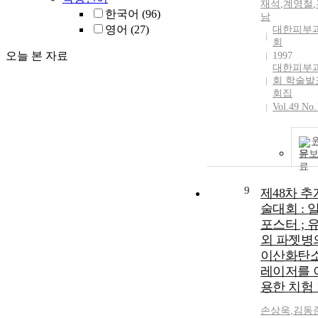
재석
,
계영철
,
한국어
(96)
남
영어
(27)
대한피부
회
오늘 본 자료
1997
대한피부
회 학술발
회집
Vol.49 No.
문
9
제48차 
술대회 : 
포스터 ; 
외 파젯병
이산화탄
레이저를 
용한 치험 
손상욱
,
김동