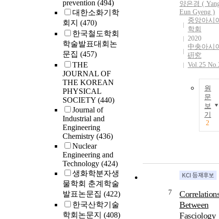
prevention
(494)
양은경 (
Yan
대한소화기학
Eun Gyeng )
중앙아시
회지
(470)
학회
한국철도학회
2020
학술발표대회논
中央아시
문집
(457)
硏究
THE
Vol.25 No.
JOURNAL OF
THE KOREAN
원
PHYSICAL
문
SOCIETY
(440)
보
Journal of
기
Industrial and
2
Engineering
Chemistry
(436)
Nuclear
Engineering and
Technology
(424)
생화학분자생
물학회 춘계학술
7
Correlation
발표논문집
(422)
Between
한국산학기술
학회논문지
(408)
Fasciology