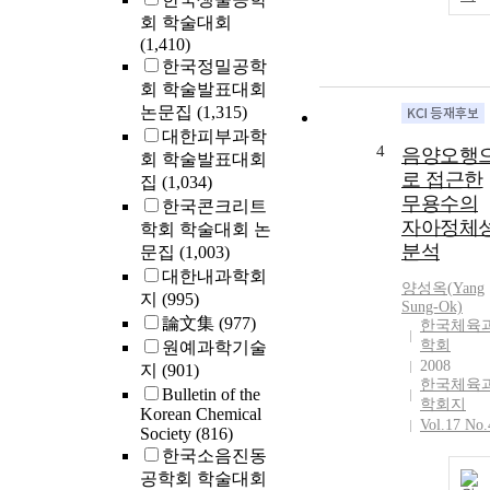
회 학술대회
(1,410)
한국정밀공학
회 학술발표대회
논문집
(1,315)
대한피부과학
4
음양오행
회 학술발표대회
로 접근한
집
(1,034)
무용수의
한국콘크리트
자아정체
학회 학술대회 논
분석
문집
(1,003)
대한내과학회
양성옥(
Yang
지
(995)
Sung-Ok)
論文集
(977)
한국체육
학회
원예과학기술
2008
지
(901)
한국체육
Bulletin of the
학회지
Korean Chemical
Vol.17 No.
Society
(816)
한국소음진동
공학회 학술대회