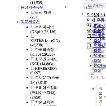
(11,535)
음성지원유무
내림차순
정확도
음성 지원
1
순
양양의 3.1
10개씩 출력
(257)
내림차
인기도
만세 운동
원문제공처
순
조회
사 고찰 - 
10개씩
누리미디어
연도순
림을 중심
출력
(DBpia)
(58,136)
제목순
으로 -
20개씩
저자순
KISTI(ScienceON)
출력
양언석 (
Yan
발행기
(46,238)
30개씩
Eeon-seok )
관순
한국학술정보
출력
강원대학
(KISS)
(29,228)
50개씩
강원문화
한국연구재단
구소
출력
(KCI)
(14,803)
2021
100개
KERIS(RISS)
강원문화
출력
(9,097)
구
교보문고(스콜
Vol.44 No.
라)
(7,918)
코리아스칼라
원
(코리아스칼라)
문
(3,950)
보
기
학술교육원
2