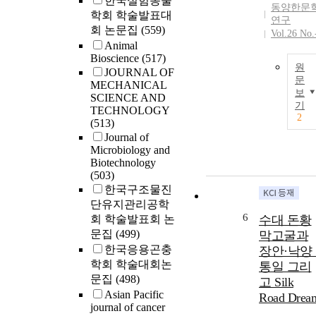
한국실험동물
동양한문
학회 학술발표대
연구
회 논문집
(559)
Vol.26 No.
Animal
Bioscience
(517)
원
JOURNAL OF
문
MECHANICAL
보
SCIENCE AND
기
TECHNOLOGY
2
(513)
Journal of
Microbiology and
Biotechnology
(503)
한국구조물진
단유지관리공학
6
회 학술발표회 논
수대 돈황
문집
(499)
막고굴과
한국응용곤충
장안·낙양 
학회 학술대회논
통일 그리
문집
(498)
고 Silk
Asian Pacific
Road Drea
journal of cancer