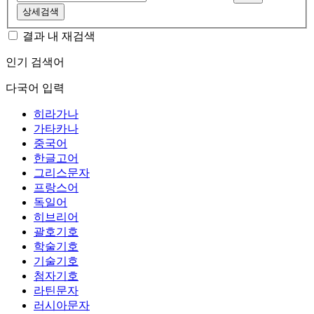
상세검색
결과 내 재검색
인기 검색어
다국어 입력
히라가나
가타카나
중국어
한글고어
그리스문자
프랑스어
독일어
히브리어
괄호기호
학술기호
기술기호
첨자기호
라틴문자
러시아문자