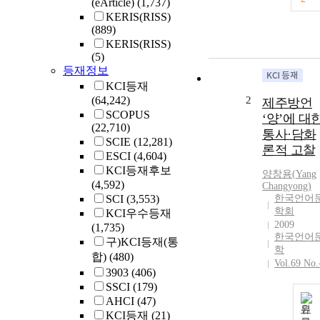
(eArticle)
(1,737)
KERIS(RISS)
(889)
KERIS(RISS)
(5)
등재정보
KCI등재
(64,242)
2
제주방언
SCOPUS
‘양’에 대
(22,710)
통사·담화
SCIE
(12,281)
론적 고찰
ESCI
(4,604)
KCI등재후보
양창용(
Yang
(4,592)
Changyong)
SCI
(3,553)
한국언어
학회
KCI우수등재
2009
(1,735)
한국언어
구)KCI등재(통
학
합)
(480)
Vol.69 No.
3903
(406)
SSCI
(179)
AHCI
(47)
원
KCI등재
(21)