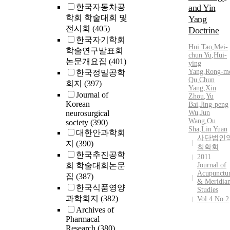
한국자동차공
and Yin
학회 학술대회 및
Yang
전시회
(405)
Doctrine
한국자기학회
Hui Tao
,
Mei-
학술연구발표회
chun Yu
,
Hui-
논문개요집
(401)
ying
Yang
,
Rong-m
한국정밀공학
Qu
,
Chun
회지
(397)
Yang
,
Xin
Journal of
Zhou
,
Yu
Korean
Bai
,
Jing-peng
neurosurgical
Wu
,
Jun
Wang
,
Ou
society
(390)
Sha
,
Lin Yuan
대한안과학회
사단법인
지
(390)
침학회
한국추진공학
2011
회 학술대회논문
Journal of
Acupunctu
집
(387)
& Meridia
한국식품영양
Studies
과학회지
(382)
Vol.4 No.2
Archives of
Pharmacal
Research
(380)