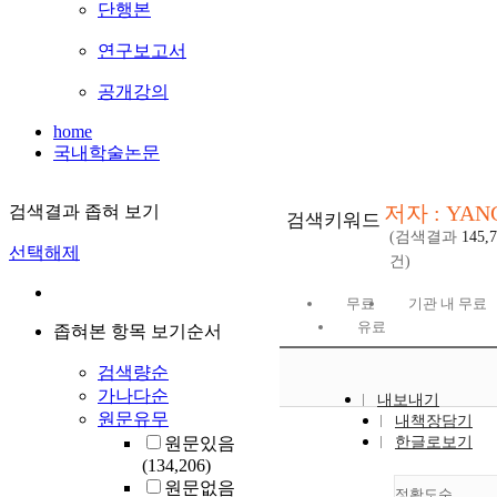
단행본
연구보고서
공개강의
home
국내학술논문
저자 : YAN
검색결과 좁혀 보기
검색키워드
(검색결과
145,
선택해제
건)
무료
기관 내 무료
유료
좁혀본 항목 보기순서
검색량순
가나다순
내보내기
원문유무
내책장담기
원문있음
한글로보기
(134,206)
원문없음
정확도순