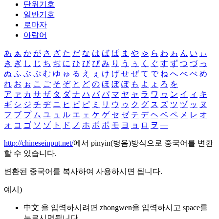
단위기호
일반기호
로마자
아랍어
あ
ぁ
か
が
さ
ざ
た
だ
な
は
ば
ぱ
ま
や
ゃ
ら
わ
ゎ
ん
い
ぃ
き
ぎ
し
じ
ち
ぢ
に
ひ
び
ぴ
み
り
う
ぅ
く
ぐ
す
ず
つ
づ
っ
ぬ
ふ
ぶ
ぷ
む
ゆ
ゅ
る
え
ぇ
け
げ
せ
ぜ
て
で
ね
へ
べ
ぺ
め
れ
お
ぉ
こ
ご
そ
ぞ
と
ど
の
ほ
ぼ
ぽ
も
よ
ょ
ろ
を
ア
ァ
カ
サ
ザ
タ
ダ
ナ
ハ
バ
パ
マ
ヤ
ャ
ラ
ワ
ヮ
ン
イ
ィ
キ
ギ
シ
ジ
チ
ヂ
ニ
ヒ
ビ
ピ
ミ
リ
ウ
ゥ
ク
グ
ス
ズ
ツ
ヅ
ッ
ヌ
フ
ブ
プ
ム
ユ
ュ
ル
エ
ェ
ケ
ゲ
セ
ゼ
テ
デ
ヘ
ベ
ペ
メ
レ
オ
ォ
コ
ゴ
ソ
ゾ
ト
ド
ノ
ホ
ボ
ポ
モ
ヨ
ョ
ロ
ヲ
―
http://chineseinput.net/
에서 pinyin(병음)방식으로 중국어를 변환
할 수 있습니다.
변환된 중국어를 복사하여 사용하시면 됩니다.
예시)
中文 을 입력하시려면
zhongwen
을 입력하시고 space를
누르시면됩니다.