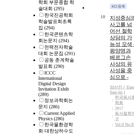
학회 부문종합 학
cells of the
functional
술대회
(295)
system. Thus,
한국진공학회
10
지성중심
the supporting
학술발표회초록
사고를 넘
storing system
집
(294)
어선 철학
could be
한국콘텐츠학
상담의 가
classified as
회논문지
(294)
능성 모색 
quiet, similar t
전력전자학술
yin. The
왕양명과
대회 논문집
(291)
functional
베르그손
공동 춘계학술
system
사상의 유
발표회
(290)
continuously
사성을 중
ICCC
maintains the
심으로 -
International
various
Digital Design
functional
양선진 (
Yan
Invitation Exhib
activities of th
Sun-jin )
(289)
한국동서
human body.
정보과학회논
학회
Thus, the
문지
(286)
2017
functional
Current Applied
동서철학
system could 
Physics
(286)
구
classified as
한국물환경학
Vol.0 No.8
active, similar
회·대한상하수도
to yang. In