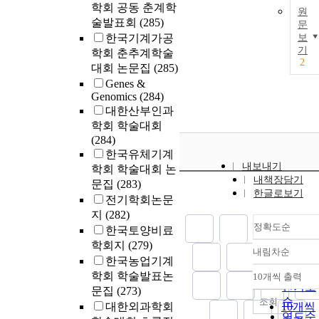
학회 공동 춘계학
원
interpreting th
술발표회
(285)
문
yin yang
한국기계가공
보
doctrine from
기
학회 춘추계학술
the point of
2
대회 논문집
(285)
view of
Genes &
fasciology, yin
Genomics
(284)
can be
대한산부인과
compared with
학회 학술대회
the supporting
(284)
storing system
한국유체기계
and yang can 
내보내기
학회 학술대회 논
compared with
내책장담기
문집
(283)
the functional
한글로보기
system.
전기학회논문
지
(282)
정확도순
한국토양비료
학회지
(279)
내림차순
정확도
한국농업기계
순
학회 학술발표논
10개씩 출력
내림차
인기도
문집
(273)
순
조회
대한외과학회
10개씩
연도순