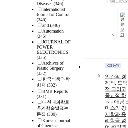
origins in light
Vol.- No.6
Diseases
(346)
of biological
International
evolution and
Journal of Control
developmental
(346)
원
biology.
문
and
(346)
Fasciology
보
Automation
기
states that the
(345)
human body
JOURNAL OF
can be divided
POWER
ELECTRONICS
into two
(335)
systems: the
Archives of
supporting-
Plastic Surgery
storing system
(332)
and the
9
인간의 경
한국식품과학
functional
제적, 도덕
회지
(332)
system. This
적 그리고
BMB Reports
article
종교적 차
(331)
elaborates on
원 - 애덤 
대한내과학회
the roles of the
미스의 경
추계학술발표논
two systems a
제학과 윤
문집
(330)
their mutual
리학을 넘
Korean Journal
relationship.
of Chemical
어 왕양명
The two syste