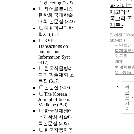
Engineering
(323)
are used to
과 키에르
제어로봇시스
analyze the
케고어의
템학회 국제학술
yin,the yang,
종교적 존
대회 논문집
(322)
and their
재로 -
대한피부과학
relationship.
회지
(318)
The two syste
양선진 (
Yan
are promoted
Sun-jin )
KSII
사단법인
Transactions on
but also
퇴계학부
Internet and
restricted in
연구원
Information Syst
different
2020
(317)
contexts. The
퇴계학논
한국식물병리
supporting-
Vol.36 No.
학회 학술대회 초
storing system
록집
(317)
is formed by
논문집
(303)
원
undifferentiat
문
The Korean
connective
보
Journal of Internal
tissue and
기
Medicine
(298)
provides
2
한국신재생에
undifferentiat
너지학회 학술대
cells and
회논문집
(295)
nutrients for
한국자동차공
differentiated