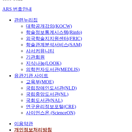
ARS 번호안내
관련누리집
대학공개강의(KOCW)
학술정보통계시스템(Rinfo)
외국학술지지원센터(FRIC)
학술관계분석서비스(SAM)
사서커뮤니티
기관회원
지식나눔(LOOK)
의학전자도서관(MEDLIS)
유관기관 사이트
교육부(MOE)
국립장애인도서관(NLD)
국립중앙도서관(NL)
국회도서관(NAL)
연구윤리정보포털(CRE)
사이언스온 (ScienceON)
이용약관
개인정보처리방침