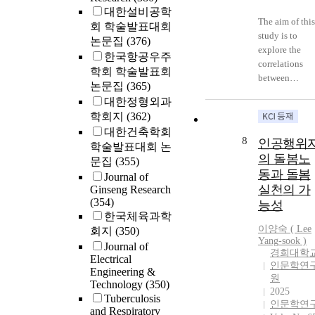
대한설비공학
The aim of this
회 학술발표대회
study is to
논문집
(376)
explore the
한국항공우주
correlations
학회 학술발표회
between
논문집
(365)
fasciology and
대한정형외과
yin yang
학회지
(362)
doctrine.
대한건축학회
Professor Yuan
8
인공행위
학술발표대회 논
developed
의 돌봄노
문집
(355)
fasciology by
동과 돌봄
Journal of
three-
실천의 가
Ginseng Research
dimensional
(354)
능성
reconstruction
한국체육과학
of connective
이양숙 ( Lee
회지
(350)
tissue (fascia) 
Yang
-sook )
Journal of
the trunk and
경희대학
Electrical
limbs of the
인문학연
Engineering &
human body
원
Technology
(350)
and tracing
2025
Tuberculosis
back to tissue
인문학연
and Respiratory