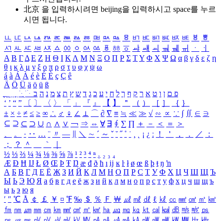
北京 을 입력하시려면
beijing
을 입력하시고 space를 누르
시면 됩니다.
ㅥ
ㅦ
ㅧ
ㅨ
ㅩ
ㅪ
ㅫ
ㅬ
ㅭ
ㅮ
ㅯ
ㅰ
ㅱ
ㅲ
ㅳ
ㅴ
ㅵ
ㅶ
ㅷ
ㅸ
ㅹ
ㅺ
ㅻ
ㅼ
ㅽ
ㅾ
ㅿ
ㆀ
ㆁ
ㆂ
ㆃ
ㆄ
ㆅ
ㆆ
ㆇ
ㆈ
ㆉ
ㆊ
ㆋ
ㆌ
ㆍ
ㆎ
Α
Β
Γ
Δ
Ε
Ζ
Η
Θ
Ι
Κ
Λ
Μ
Ν
Ξ
Ο
Π
Ρ
Σ
Τ
Υ
Φ
Χ
Ψ
Ω
α
β
γ
δ
ε
ζ
η
θ
ι
κ
λ
μ
ν
ξ
ο
π
ρ
σ
τ
υ
φ
χ
ψ
ω
á
à
Á
À
é
è
É
È
ç
Ç
ê
Ä
Ö
Ü
ä
ö
ü
ß
ְ
ֳ
ֲ
ֱ
ָ
ַ
ֵ
ֶ
ִ
ֹ
ּ
ֻ
ׂ
ׁ
ּ
ב
ה
נ
מ
צ
ת
ץ
ש
ד
ג
כ
ע
י
ח
ל
ך
ף
ק
ר
א
ט
ו
ן
ם
פ
‘
’
“
”
〔
〕
〈
〉
「
」
『
』
【
】
＂
（
）
［
］
｛
｝
±
×
÷
≠
≤
≥
∞
∴
♂
♀
∠
⊥
⌒
∂
∇
≡
≒
≪
≫
√
∽
∝
∵
∫
∬
∈
∋
⊆
⊇
⊂
⊃
∪
∩
∧
∨
￢
⇒
⇔
∀
∃
∮
∑
∏
＋
－
＜
＝
＞
、
。
·
‥
…
¨
〃
―
∥
＼
∼
´
～
ˇ
˘
˝
˚
˙
¸
˛
¡
¿
ː
！
＇
，
．
／
：
；
？
＾
＿
｀
｜
½
⅓
⅔
¼
¾
⅛
⅜
⅝
⅞
¹
²
³
⁴
ⁿ
₁
₂
₃
₄
Æ
Ð
Ħ
Ĳ
Ł
Ø
Œ
Þ
Ŧ
Ŋ
æ
đ
ð
ħ
ı
ĳ
ĸ
ŀ
ł
ø
œ
ß
þ
ŧ
ŋ
ŉ
А
Б
В
Г
Д
Е
Ё
Ж
З
И
Й
К
Л
М
Н
О
П
Р
С
Т
У
Ф
Х
Ц
Ч
Ш
Щ
Ъ
Ы
Ь
Э
Ю
Я
а
б
в
г
д
е
ё
ж
з
и
й
к
л
м
н
о
п
р
с
т
у
ф
х
ц
ч
ш
щ
ъ
ы
ь
э
ю
я
′
″
℃
Å
￠
￡
￥
¤
℉
‰
＄
％
Ｆ
￦
㎕
㎖
㎗
ℓ
㎘
㏄
㎣
㎤
㎥
㎦
㎙
㎚
㎛
㎜
㎝
㎞
㎟
㎠
㎡
㎢
㏊
㎍
㎎
㎏
㏏
㎈
㎉
㏈
㎧
㎨
㎰
㎱
㎲
㎳
㎴
㎵
㎶
㎷
㎸
㎹
㎀
㎁
㎂
㎃
㎄
㎺
㎻
㎽
㎾
㎿
㎐
㎑