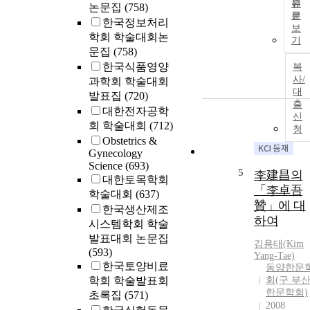
원
논문집
(758)
문
한국정보처리
보
학회 학술대회논
기
문집
(758)
한국식품영양
복
사/
과학회 학술대회
대
발표집
(720)
출
대한전자공학
신
회 학술대회
(712)
청
Obstetrics &
Gynecology
Science
(693)
5
李建昌의
대한토목학회
「李卓吾
학술대회
(637)
贊」에 대
한국생산제조
하여
시스템학회 학술
발표대회 논문집
김용태(Kim
(593)
Yang
-Tae)
한국토양비료
동양한문
학회 학술발표회
회(구 부
한문학회)
초록집
(571)
2008