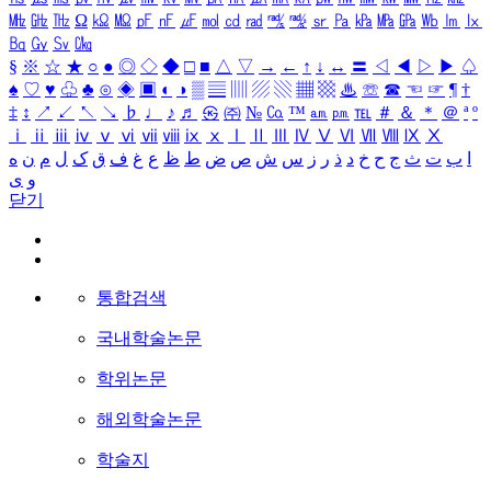
㎒
㎓
㎔
Ω
㏀
㏁
㎊
㎋
㎌
㏖
㏅
㎭
㎮
㎯
㏛
㎩
㎪
㎫
㎬
㏝
㏐
㏓
㏃
㏉
㏜
㏆
§
※
☆
★
○
●
◎
◇
◆
□
■
△
▽
→
←
↑
↓
↔
〓
◁
◀
▷
▶
♤
♠
♡
♥
♧
♣
⊙
◈
▣
◐
◑
▒
▤
▥
▨
▧
▦
▩
♨
☏
☎
☜
☞
¶
†
‡
↕
↗
↙
↖
↘
♭
♩
♪
♬
㉿
㈜
№
㏇
™
㏂
㏘
℡
＃
＆
＊
＠
ª
º
ⅰ
ⅱ
ⅲ
ⅳ
ⅴ
ⅵ
ⅶ
ⅷ
ⅸ
ⅹ
Ⅰ
Ⅱ
Ⅲ
Ⅳ
Ⅴ
Ⅵ
Ⅶ
Ⅷ
Ⅸ
Ⅹ
ا
ب
ت
ث
ج
ح
خ
د
ذ
ر
ز
س
ش
ص
ض
ط
ظ
ع
غ
ف
ق
ک
ل
م
ن
ه
و
ی
닫기
통합검색
국내학술논문
학위논문
해외학술논문
학술지