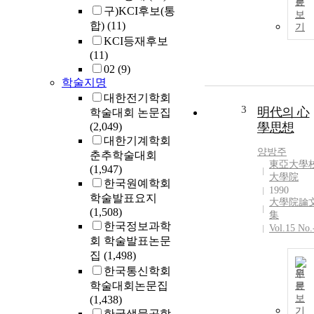
문
구)KCI후보(통
보
합)
(11)
기
KCI등재후보
(11)
02
(9)
학술지명
대한전기학회
3
明代의 心
학술대회 논문집
(2,049)
學思想
대한기계학회
양방주
춘추학술대회
東亞大學
(1,947)
大學院
한국원예학회
1990
학술발표요지
大學院論
(1,508)
集
한국정보과학
Vol.15 No.
회 학술발표논문
집
(1,498)
한국통신학회
원
학술대회논문집
문
보
(1,438)
기
한국생물공학