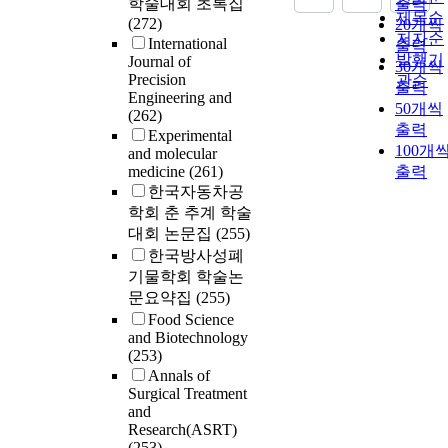
학술대회 초록집
출력
제목순
(272)
20개씩
저자순
International
출력
발행기
Journal of
30개씩
Precision
관순
출력
Engineering and
50개씩
(262)
출력
Experimental
100개
and molecular
medicine
(261)
출력
한국자동차공
학회 춘 추계 학술
대회 논문집
(255)
한국방사성폐
기물학회 학술논
문요약집
(255)
Food Science
and Biotechnology
(253)
Annals of
Surgical Treatment
and
Research(ASRT)
(253)