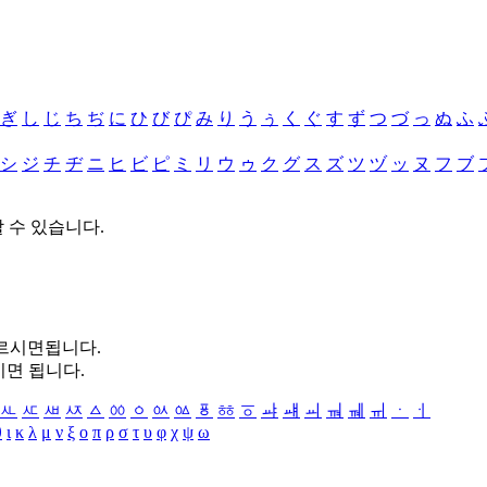
ぎ
し
じ
ち
ぢ
に
ひ
び
ぴ
み
り
う
ぅ
く
ぐ
す
ず
つ
づ
っ
ぬ
ふ
シ
ジ
チ
ヂ
ニ
ヒ
ビ
ピ
ミ
リ
ウ
ゥ
ク
グ
ス
ズ
ツ
ヅ
ッ
ヌ
フ
ブ
할 수 있습니다.
누르시면됩니다.
시면 됩니다.
ㅻ
ㅼ
ㅽ
ㅾ
ㅿ
ㆀ
ㆁ
ㆂ
ㆃ
ㆄ
ㆅ
ㆆ
ㆇ
ㆈ
ㆉ
ㆊ
ㆋ
ㆌ
ㆍ
ㆎ
θ
ι
κ
λ
μ
ν
ξ
ο
π
ρ
σ
τ
υ
φ
χ
ψ
ω