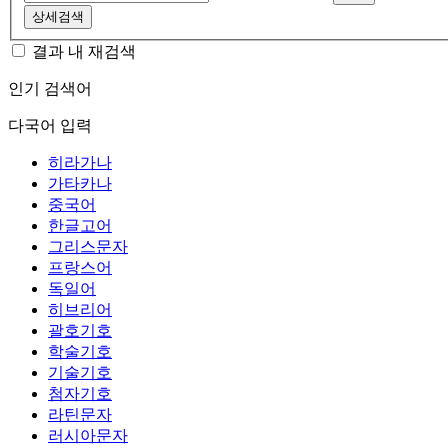
상세검색
결과 내 재검색
인기 검색어
다국어 입력
히라가나
가타카나
중국어
한글고어
그리스문자
프랑스어
독일어
히브리어
괄호기호
학술기호
기술기호
첨자기호
라틴문자
러시아문자