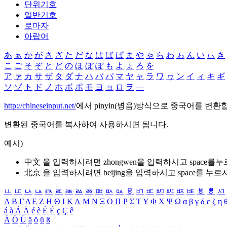
단위기호
일반기호
로마자
아랍어
あ
ぁ
か
が
さ
ざ
た
だ
な
は
ば
ぱ
ま
や
ゃ
ら
わ
ゎ
ん
い
ぃ
き
こ
ご
そ
ぞ
と
ど
の
ほ
ぼ
ぽ
も
よ
ょ
ろ
を
ア
ァ
カ
サ
ザ
タ
ダ
ナ
ハ
バ
パ
マ
ヤ
ャ
ラ
ワ
ヮ
ン
イ
ィ
キ
ギ
ソ
ゾ
ト
ド
ノ
ホ
ボ
ポ
モ
ヨ
ョ
ロ
ヲ
―
http://chineseinput.net/
에서 pinyin(병음)방식으로 중국어를 변환
변환된 중국어를 복사하여 사용하시면 됩니다.
예시)
中文 을 입력하시려면
zhongwen
을 입력하시고 space를
北京 을 입력하시려면
beijing
을 입력하시고 space를 누르
ㅥ
ㅦ
ㅧ
ㅨ
ㅩ
ㅪ
ㅫ
ㅬ
ㅭ
ㅮ
ㅯ
ㅰ
ㅱ
ㅲ
ㅳ
ㅴ
ㅵ
ㅶ
ㅷ
ㅸ
ㅹ
ㅺ
Α
Β
Γ
Δ
Ε
Ζ
Η
Θ
Ι
Κ
Λ
Μ
Ν
Ξ
Ο
Π
Ρ
Σ
Τ
Υ
Φ
Χ
Ψ
Ω
α
β
γ
δ
ε
ζ
η
á
à
Á
À
é
è
É
È
ç
Ç
ê
Ä
Ö
Ü
ä
ö
ü
ß