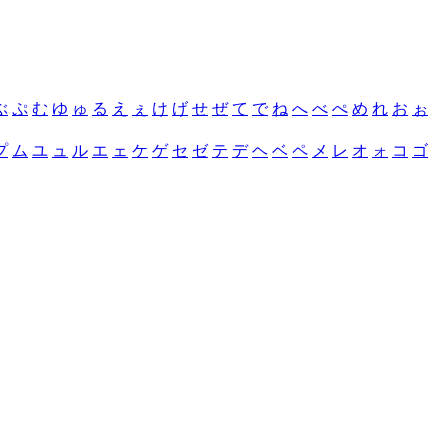
ぶ
ぷ
む
ゆ
ゅ
る
え
ぇ
け
げ
せ
ぜ
て
で
ね
へ
べ
ぺ
め
れ
お
ぉ
プ
ム
ユ
ュ
ル
エ
ェ
ケ
ゲ
セ
ゼ
テ
デ
ヘ
ベ
ペ
メ
レ
オ
ォ
コ
ゴ