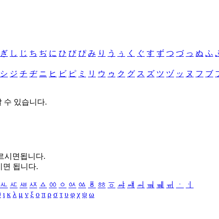
ぎ
し
じ
ち
ぢ
に
ひ
び
ぴ
み
り
う
ぅ
く
ぐ
す
ず
つ
づ
っ
ぬ
ふ
シ
ジ
チ
ヂ
ニ
ヒ
ビ
ピ
ミ
リ
ウ
ゥ
ク
グ
ス
ズ
ツ
ヅ
ッ
ヌ
フ
ブ
할 수 있습니다.
누르시면됩니다.
시면 됩니다.
ㅻ
ㅼ
ㅽ
ㅾ
ㅿ
ㆀ
ㆁ
ㆂ
ㆃ
ㆄ
ㆅ
ㆆ
ㆇ
ㆈ
ㆉ
ㆊ
ㆋ
ㆌ
ㆍ
ㆎ
θ
ι
κ
λ
μ
ν
ξ
ο
π
ρ
σ
τ
υ
φ
χ
ψ
ω