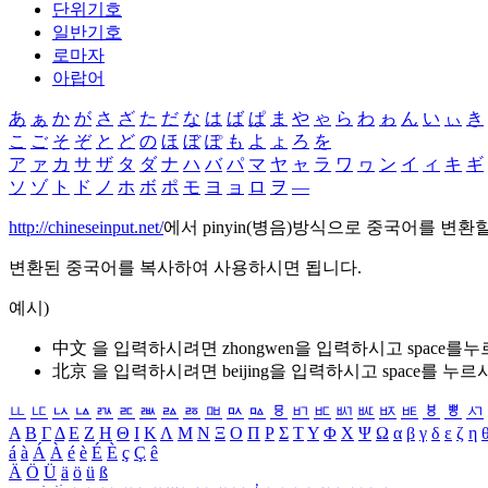
단위기호
일반기호
로마자
아랍어
あ
ぁ
か
が
さ
ざ
た
だ
な
は
ば
ぱ
ま
や
ゃ
ら
わ
ゎ
ん
い
ぃ
き
こ
ご
そ
ぞ
と
ど
の
ほ
ぼ
ぽ
も
よ
ょ
ろ
を
ア
ァ
カ
サ
ザ
タ
ダ
ナ
ハ
バ
パ
マ
ヤ
ャ
ラ
ワ
ヮ
ン
イ
ィ
キ
ギ
ソ
ゾ
ト
ド
ノ
ホ
ボ
ポ
モ
ヨ
ョ
ロ
ヲ
―
http://chineseinput.net/
에서 pinyin(병음)방식으로 중국어를 변환
변환된 중국어를 복사하여 사용하시면 됩니다.
예시)
中文 을 입력하시려면
zhongwen
을 입력하시고 space를
北京 을 입력하시려면
beijing
을 입력하시고 space를 누르
ㅥ
ㅦ
ㅧ
ㅨ
ㅩ
ㅪ
ㅫ
ㅬ
ㅭ
ㅮ
ㅯ
ㅰ
ㅱ
ㅲ
ㅳ
ㅴ
ㅵ
ㅶ
ㅷ
ㅸ
ㅹ
ㅺ
Α
Β
Γ
Δ
Ε
Ζ
Η
Θ
Ι
Κ
Λ
Μ
Ν
Ξ
Ο
Π
Ρ
Σ
Τ
Υ
Φ
Χ
Ψ
Ω
α
β
γ
δ
ε
ζ
η
á
à
Á
À
é
è
É
È
ç
Ç
ê
Ä
Ö
Ü
ä
ö
ü
ß