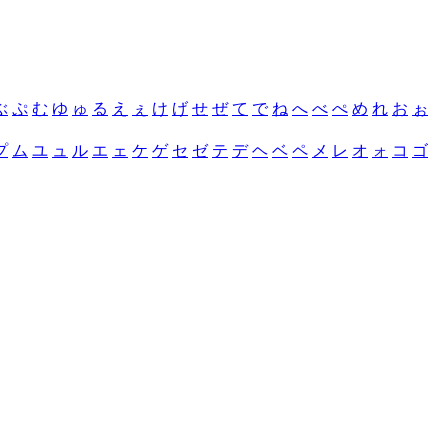
ぶ
ぷ
む
ゆ
ゅ
る
え
ぇ
け
げ
せ
ぜ
て
で
ね
へ
べ
ぺ
め
れ
お
ぉ
プ
ム
ユ
ュ
ル
エ
ェ
ケ
ゲ
セ
ゼ
テ
デ
ヘ
ベ
ペ
メ
レ
オ
ォ
コ
ゴ