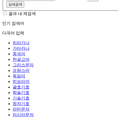
상세검색
결과 내 재검색
인기 검색어
다국어 입력
히라가나
가타카나
중국어
한글고어
그리스문자
프랑스어
독일어
히브리어
괄호기호
학술기호
기술기호
첨자기호
라틴문자
러시아문자