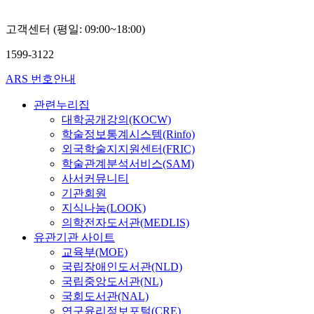
고객센터 (평일: 09:00~18:00)
1599-3122
ARS 번호안내
관련누리집
대학공개강의(KOCW)
학술정보통계시스템(Rinfo)
외국학술지지원센터(FRIC)
학술관계분석서비스(SAM)
사서커뮤니티
기관회원
지식나눔(LOOK)
의학전자도서관(MEDLIS)
유관기관 사이트
교육부(MOE)
국립장애인도서관(NLD)
국립중앙도서관(NL)
국회도서관(NAL)
연구윤리정보포털(CRE)