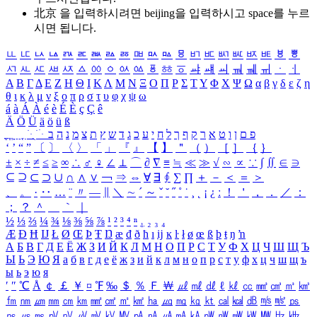
北京 을 입력하시려면
beijing
을 입력하시고 space를 누르
시면 됩니다.
ㅥ
ㅦ
ㅧ
ㅨ
ㅩ
ㅪ
ㅫ
ㅬ
ㅭ
ㅮ
ㅯ
ㅰ
ㅱ
ㅲ
ㅳ
ㅴ
ㅵ
ㅶ
ㅷ
ㅸ
ㅹ
ㅺ
ㅻ
ㅼ
ㅽ
ㅾ
ㅿ
ㆀ
ㆁ
ㆂ
ㆃ
ㆄ
ㆅ
ㆆ
ㆇ
ㆈ
ㆉ
ㆊ
ㆋ
ㆌ
ㆍ
ㆎ
Α
Β
Γ
Δ
Ε
Ζ
Η
Θ
Ι
Κ
Λ
Μ
Ν
Ξ
Ο
Π
Ρ
Σ
Τ
Υ
Φ
Χ
Ψ
Ω
α
β
γ
δ
ε
ζ
η
θ
ι
κ
λ
μ
ν
ξ
ο
π
ρ
σ
τ
υ
φ
χ
ψ
ω
á
à
Á
À
é
è
É
È
ç
Ç
ê
Ä
Ö
Ü
ä
ö
ü
ß
ְ
ֳ
ֲ
ֱ
ָ
ַ
ֵ
ֶ
ִ
ֹ
ּ
ֻ
ׂ
ׁ
ּ
ב
ה
נ
מ
צ
ת
ץ
ש
ד
ג
כ
ע
י
ח
ל
ך
ף
ק
ר
א
ט
ו
ן
ם
פ
‘
’
“
”
〔
〕
〈
〉
「
」
『
』
【
】
＂
（
）
［
］
｛
｝
±
×
÷
≠
≤
≥
∞
∴
♂
♀
∠
⊥
⌒
∂
∇
≡
≒
≪
≫
√
∽
∝
∵
∫
∬
∈
∋
⊆
⊇
⊂
⊃
∪
∩
∧
∨
￢
⇒
⇔
∀
∃
∮
∑
∏
＋
－
＜
＝
＞
、
。
·
‥
…
¨
〃
―
∥
＼
∼
´
～
ˇ
˘
˝
˚
˙
¸
˛
¡
¿
ː
！
＇
，
．
／
：
；
？
＾
＿
｀
｜
½
⅓
⅔
¼
¾
⅛
⅜
⅝
⅞
¹
²
³
⁴
ⁿ
₁
₂
₃
₄
Æ
Ð
Ħ
Ĳ
Ł
Ø
Œ
Þ
Ŧ
Ŋ
æ
đ
ð
ħ
ı
ĳ
ĸ
ŀ
ł
ø
œ
ß
þ
ŧ
ŋ
ŉ
А
Б
В
Г
Д
Е
Ё
Ж
З
И
Й
К
Л
М
Н
О
П
Р
С
Т
У
Ф
Х
Ц
Ч
Ш
Щ
Ъ
Ы
Ь
Э
Ю
Я
а
б
в
г
д
е
ё
ж
з
и
й
к
л
м
н
о
п
р
с
т
у
ф
х
ц
ч
ш
щ
ъ
ы
ь
э
ю
я
′
″
℃
Å
￠
￡
￥
¤
℉
‰
＄
％
Ｆ
￦
㎕
㎖
㎗
ℓ
㎘
㏄
㎣
㎤
㎥
㎦
㎙
㎚
㎛
㎜
㎝
㎞
㎟
㎠
㎡
㎢
㏊
㎍
㎎
㎏
㏏
㎈
㎉
㏈
㎧
㎨
㎰
㎱
㎲
㎳
㎴
㎵
㎶
㎷
㎸
㎹
㎀
㎁
㎂
㎃
㎄
㎺
㎻
㎽
㎾
㎿
㎐
㎑