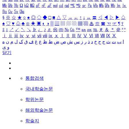
㎒
㎓
㎔
Ω
㏀
㏁
㎊
㎋
㎌
㏖
㏅
㎭
㎮
㎯
㏛
㎩
㎪
㎫
㎬
㏝
㏐
㏓
㏃
㏉
㏜
㏆
§
※
☆
★
○
●
◎
◇
◆
□
■
△
▽
→
←
↑
↓
↔
〓
◁
◀
▷
▶
♤
♠
♡
♥
♧
♣
⊙
◈
▣
◐
◑
▒
▤
▥
▨
▧
▦
▩
♨
☏
☎
☜
☞
¶
†
‡
↕
↗
↙
↖
↘
♭
♩
♪
♬
㉿
㈜
№
㏇
™
㏂
㏘
℡
＃
＆
＊
＠
ª
º
ⅰ
ⅱ
ⅲ
ⅳ
ⅴ
ⅵ
ⅶ
ⅷ
ⅸ
ⅹ
Ⅰ
Ⅱ
Ⅲ
Ⅳ
Ⅴ
Ⅵ
Ⅶ
Ⅷ
Ⅸ
Ⅹ
ا
ب
ت
ث
ج
ح
خ
د
ذ
ر
ز
س
ش
ص
ض
ط
ظ
ع
غ
ف
ق
ک
ل
م
ن
ه
و
ی
닫기
통합검색
국내학술논문
학위논문
해외학술논문
학술지