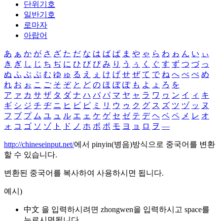
단위기호
일반기호
로마자
아랍어
あ
ぁ
か
が
さ
ざ
た
だ
な
は
ば
ぱ
ま
や
ゃ
ら
わ
ゎ
ん
い
ぃ
き
ぎ
し
じ
ち
ぢ
に
ひ
び
ぴ
み
り
う
ぅ
く
ぐ
す
ず
つ
づ
っ
ぬ
ふ
ぶ
ぷ
む
ゆ
ゅ
る
え
ぇ
け
げ
せ
ぜ
て
で
ね
へ
べ
ぺ
め
れ
お
ぉ
こ
ご
そ
ぞ
と
ど
の
ほ
ぼ
ぽ
も
よ
ょ
ろ
を
ア
ァ
カ
サ
ザ
タ
ダ
ナ
ハ
バ
パ
マ
ヤ
ャ
ラ
ワ
ヮ
ン
イ
ィ
キ
ギ
シ
ジ
チ
ヂ
ニ
ヒ
ビ
ピ
ミ
リ
ウ
ゥ
ク
グ
ス
ズ
ツ
ヅ
ッ
ヌ
フ
ブ
プ
ム
ユ
ュ
ル
エ
ェ
ケ
ゲ
セ
ゼ
テ
デ
ヘ
ベ
ペ
メ
レ
オ
ォ
コ
ゴ
ソ
ゾ
ト
ド
ノ
ホ
ボ
ポ
モ
ヨ
ョ
ロ
ヲ
―
http://chineseinput.net/
에서 pinyin(병음)방식으로 중국어를 변환
할 수 있습니다.
변환된 중국어를 복사하여 사용하시면 됩니다.
예시)
中文 을 입력하시려면
zhongwen
을 입력하시고 space를
누르시면됩니다.