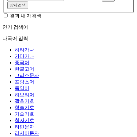
상세검색
결과 내 재검색
인기 검색어
다국어 입력
히라가나
가타카나
중국어
한글고어
그리스문자
프랑스어
독일어
히브리어
괄호기호
학술기호
기술기호
첨자기호
라틴문자
러시아문자