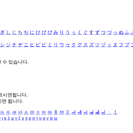
ぎ
し
じ
ち
ぢ
に
ひ
び
ぴ
み
り
う
ぅ
く
ぐ
す
ず
つ
づ
っ
ぬ
ふ
シ
ジ
チ
ヂ
ニ
ヒ
ビ
ピ
ミ
リ
ウ
ゥ
ク
グ
ス
ズ
ツ
ヅ
ッ
ヌ
フ
ブ
할 수 있습니다.
누르시면됩니다.
시면 됩니다.
ㅻ
ㅼ
ㅽ
ㅾ
ㅿ
ㆀ
ㆁ
ㆂ
ㆃ
ㆄ
ㆅ
ㆆ
ㆇ
ㆈ
ㆉ
ㆊ
ㆋ
ㆌ
ㆍ
ㆎ
θ
ι
κ
λ
μ
ν
ξ
ο
π
ρ
σ
τ
υ
φ
χ
ψ
ω