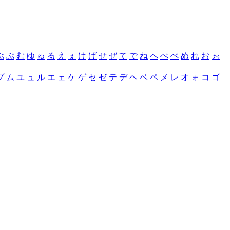
ぶ
ぷ
む
ゆ
ゅ
る
え
ぇ
け
げ
せ
ぜ
て
で
ね
へ
べ
ぺ
め
れ
お
ぉ
プ
ム
ユ
ュ
ル
エ
ェ
ケ
ゲ
セ
ゼ
テ
デ
ヘ
ベ
ペ
メ
レ
オ
ォ
コ
ゴ