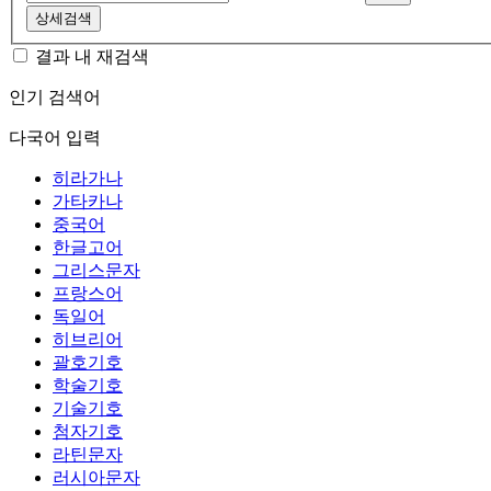
상세검색
결과 내 재검색
인기 검색어
다국어 입력
히라가나
가타카나
중국어
한글고어
그리스문자
프랑스어
독일어
히브리어
괄호기호
학술기호
기술기호
첨자기호
라틴문자
러시아문자