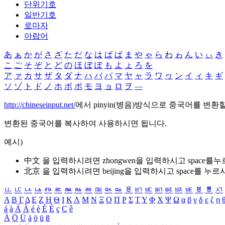
단위기호
일반기호
로마자
아랍어
あ
ぁ
か
が
さ
ざ
た
だ
な
は
ば
ぱ
ま
や
ゃ
ら
わ
ゎ
ん
い
ぃ
き
こ
ご
そ
ぞ
と
ど
の
ほ
ぼ
ぽ
も
よ
ょ
ろ
を
ア
ァ
カ
サ
ザ
タ
ダ
ナ
ハ
バ
パ
マ
ヤ
ャ
ラ
ワ
ヮ
ン
イ
ィ
キ
ギ
ソ
ゾ
ト
ド
ノ
ホ
ボ
ポ
モ
ヨ
ョ
ロ
ヲ
―
http://chineseinput.net/
에서 pinyin(병음)방식으로 중국어를 변환
변환된 중국어를 복사하여 사용하시면 됩니다.
예시)
中文 을 입력하시려면
zhongwen
을 입력하시고 space를
北京 을 입력하시려면
beijing
을 입력하시고 space를 누르
ㅥ
ㅦ
ㅧ
ㅨ
ㅩ
ㅪ
ㅫ
ㅬ
ㅭ
ㅮ
ㅯ
ㅰ
ㅱ
ㅲ
ㅳ
ㅴ
ㅵ
ㅶ
ㅷ
ㅸ
ㅹ
ㅺ
Α
Β
Γ
Δ
Ε
Ζ
Η
Θ
Ι
Κ
Λ
Μ
Ν
Ξ
Ο
Π
Ρ
Σ
Τ
Υ
Φ
Χ
Ψ
Ω
α
β
γ
δ
ε
ζ
η
á
à
Á
À
é
è
É
È
ç
Ç
ê
Ä
Ö
Ü
ä
ö
ü
ß