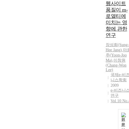
웹사이트
품질이 m-
로열티에
미치는 영
향에 관한
연구
장성희(Sung-
Hee Jang)
,
마
주
(
Yoon
-
Joo
Ma
)
,
이창원
(Chang-Won
Lee)
국제e-비
니스학회
2009
e-비즈니
연구
Vol.10 No.
원
문