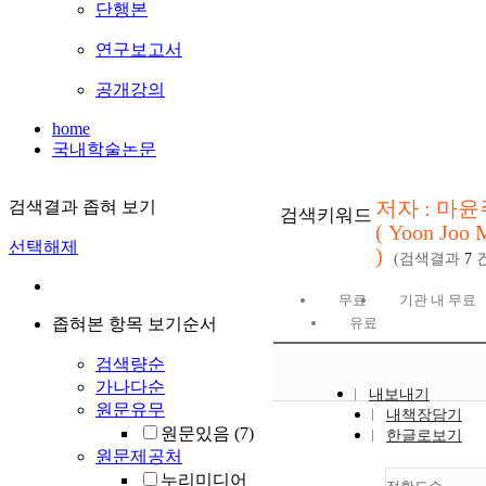
단행본
연구보고서
공개강의
home
국내학술논문
저자 : 마윤
검색결과 좁혀 보기
검색키워드
( Yoon Joo 
선택해제
)
(검색결과
7
건
무료
기관 내 무료
좁혀본 항목 보기순서
유료
검색량순
가나다순
내보내기
원문유무
내책장담기
원문있음
(7)
한글로보기
원문제공처
누리미디어