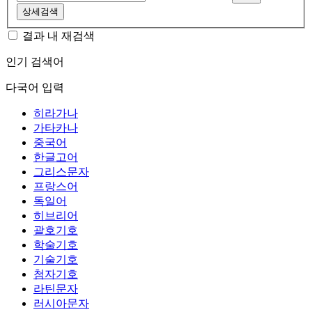
상세검색
결과 내 재검색
인기 검색어
다국어 입력
히라가나
가타카나
중국어
한글고어
그리스문자
프랑스어
독일어
히브리어
괄호기호
학술기호
기술기호
첨자기호
라틴문자
러시아문자