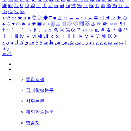
㎒
㎓
㎔
Ω
㏀
㏁
㎊
㎋
㎌
㏖
㏅
㎭
㎮
㎯
㏛
㎩
㎪
㎫
㎬
㏝
㏐
㏓
㏃
㏉
㏜
㏆
§
※
☆
★
○
●
◎
◇
◆
□
■
△
▽
→
←
↑
↓
↔
〓
◁
◀
▷
▶
♤
♠
♡
♥
♧
♣
⊙
◈
▣
◐
◑
▒
▤
▥
▨
▧
▦
▩
♨
☏
☎
☜
☞
¶
†
‡
↕
↗
↙
↖
↘
♭
♩
♪
♬
㉿
㈜
№
㏇
™
㏂
㏘
℡
＃
＆
＊
＠
ª
º
ⅰ
ⅱ
ⅲ
ⅳ
ⅴ
ⅵ
ⅶ
ⅷ
ⅸ
ⅹ
Ⅰ
Ⅱ
Ⅲ
Ⅳ
Ⅴ
Ⅵ
Ⅶ
Ⅷ
Ⅸ
Ⅹ
ا
ب
ت
ث
ج
ح
خ
د
ذ
ر
ز
س
ش
ص
ض
ط
ظ
ع
غ
ف
ق
ک
ل
م
ن
ه
و
ی
닫기
통합검색
국내학술논문
학위논문
해외학술논문
학술지