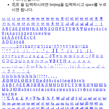
北京 을 입력하시려면
beijing
을 입력하시고 space를 누르
시면 됩니다.
ㅥ
ㅦ
ㅧ
ㅨ
ㅩ
ㅪ
ㅫ
ㅬ
ㅭ
ㅮ
ㅯ
ㅰ
ㅱ
ㅲ
ㅳ
ㅴ
ㅵ
ㅶ
ㅷ
ㅸ
ㅹ
ㅺ
ㅻ
ㅼ
ㅽ
ㅾ
ㅿ
ㆀ
ㆁ
ㆂ
ㆃ
ㆄ
ㆅ
ㆆ
ㆇ
ㆈ
ㆉ
ㆊ
ㆋ
ㆌ
ㆍ
ㆎ
Α
Β
Γ
Δ
Ε
Ζ
Η
Θ
Ι
Κ
Λ
Μ
Ν
Ξ
Ο
Π
Ρ
Σ
Τ
Υ
Φ
Χ
Ψ
Ω
α
β
γ
δ
ε
ζ
η
θ
ι
κ
λ
μ
ν
ξ
ο
π
ρ
σ
τ
υ
φ
χ
ψ
ω
á
à
Á
À
é
è
É
È
ç
Ç
ê
Ä
Ö
Ü
ä
ö
ü
ß
ְ
ֳ
ֲ
ֱ
ָ
ַ
ֵ
ֶ
ִ
ֹ
ּ
ֻ
ׂ
ׁ
ּ
ב
ה
נ
מ
צ
ת
ץ
ש
ד
ג
כ
ע
י
ח
ל
ך
ף
ק
ר
א
ט
ו
ן
ם
פ
‘
’
“
”
〔
〕
〈
〉
「
」
『
』
【
】
＂
（
）
［
］
｛
｝
±
×
÷
≠
≤
≥
∞
∴
♂
♀
∠
⊥
⌒
∂
∇
≡
≒
≪
≫
√
∽
∝
∵
∫
∬
∈
∋
⊆
⊇
⊂
⊃
∪
∩
∧
∨
￢
⇒
⇔
∀
∃
∮
∑
∏
＋
－
＜
＝
＞
、
。
·
‥
…
¨
〃
―
∥
＼
∼
´
～
ˇ
˘
˝
˚
˙
¸
˛
¡
¿
ː
！
＇
，
．
／
：
；
？
＾
＿
｀
｜
½
⅓
⅔
¼
¾
⅛
⅜
⅝
⅞
¹
²
³
⁴
ⁿ
₁
₂
₃
₄
Æ
Ð
Ħ
Ĳ
Ł
Ø
Œ
Þ
Ŧ
Ŋ
æ
đ
ð
ħ
ı
ĳ
ĸ
ŀ
ł
ø
œ
ß
þ
ŧ
ŋ
ŉ
А
Б
В
Г
Д
Е
Ё
Ж
З
И
Й
К
Л
М
Н
О
П
Р
С
Т
У
Ф
Х
Ц
Ч
Ш
Щ
Ъ
Ы
Ь
Э
Ю
Я
а
б
в
г
д
е
ё
ж
з
и
й
к
л
м
н
о
п
р
с
т
у
ф
х
ц
ч
ш
щ
ъ
ы
ь
э
ю
я
′
″
℃
Å
￠
￡
￥
¤
℉
‰
＄
％
Ｆ
￦
㎕
㎖
㎗
ℓ
㎘
㏄
㎣
㎤
㎥
㎦
㎙
㎚
㎛
㎜
㎝
㎞
㎟
㎠
㎡
㎢
㏊
㎍
㎎
㎏
㏏
㎈
㎉
㏈
㎧
㎨
㎰
㎱
㎲
㎳
㎴
㎵
㎶
㎷
㎸
㎹
㎀
㎁
㎂
㎃
㎄
㎺
㎻
㎽
㎾
㎿
㎐
㎑