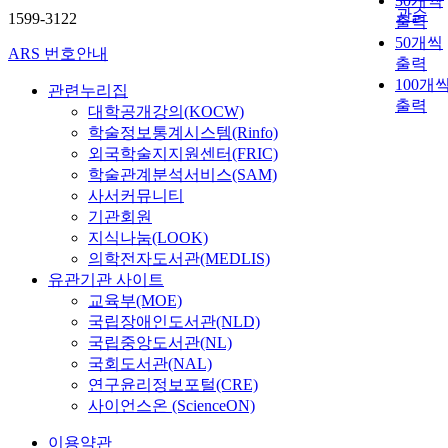
30개씩
관순
1599-3122
출력
50개씩
ARS 번호안내
출력
100개
관련누리집
출력
대학공개강의(KOCW)
학술정보통계시스템(Rinfo)
외국학술지지원센터(FRIC)
학술관계분석서비스(SAM)
사서커뮤니티
기관회원
지식나눔(LOOK)
의학전자도서관(MEDLIS)
유관기관 사이트
교육부(MOE)
국립장애인도서관(NLD)
국립중앙도서관(NL)
국회도서관(NAL)
연구윤리정보포털(CRE)
사이언스온 (ScienceON)
이용약관