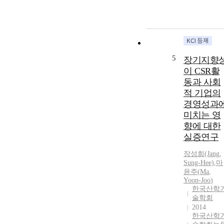
5
장기지향
이 CSR활
동과 사회
적 기업의
경영성과
미치는 영
향에 대한
실증연구
장성희(Jang,
Sung-Hee)
,
마
윤주
(
Ma
,
Yoon
-
Joo
)
한국산학
술학회
2014
한국산학