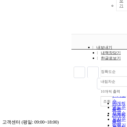
보
기
내보내기
내책장담기
한글로보기
정확도순
내림차순
정확도
순
10개씩 출력
내림차
인기도
순
조회
10개씩
연도순
출력
제목순
20개씩
저자순
출력
고객센터 (평일: 09:00~18:00)
발행기