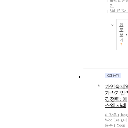
술학회논
지
Vol.15 No.
원
문
보
기
2
6
가업승계
가족기업
경쟁력: 에
스엘 사례
이장우 ( Jang
Woo Lee )
,
마
윤주
(
Yoon