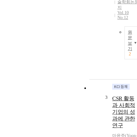
술학회논
지
Vol.10
No.12
원
문
보
기
2
3
CSR 활동
과 사회적
기업의 성
과에 관한
연구
마윤주
(
Yoon