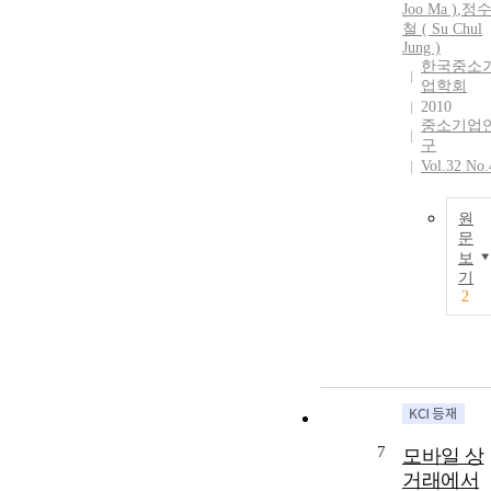
Joo
Ma
)
,
정
철 ( Su Chul
Jung )
한국중소
업학회
2010
중소기업
구
Vol.32 No.
원
문
보
기
2
7
모바일 상
거래에서