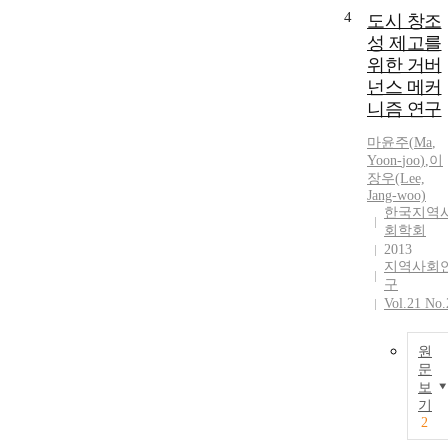
4
도시 창조
성 제고를
위한 거버
넌스 메커
니즘 연구
마윤주
(
Ma
,
Yoon
-
joo
)
,
이
장우(Lee,
Jang-woo)
한국지역
회학회
2013
지역사회
구
Vol.21 No.
원
문
보
기
2