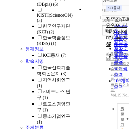
정확도순
(DBpia)
(6)
내림차순
정확도
KISTI(ScienceON)
1
순
지역창조
(3)
10개씩 출력
내림차
인기도
요인이 지
한국연구재단
순
조회
역 성장에
(KCI)
(2)
10개씩
연도순
한국학술정보
미치는 영
출력
제목순
(KISS)
(1)
향
20개씩
저자순
등재정보
출력
마윤주
(
Yoon
발행기
KCI등재
(7)
30개씩
Joo
Ma
)
관순
학술지명
출력
한국산학
한국산학기술
50개씩
술학회
학회논문지
(3)
2018
출력
한국산학
지역사회연구
100개
술학회논
(1)
출력
지
e-비즈니스 연
Vol.19 No.
구
(1)
로고스경영연
원
구
(1)
문
중소기업연구
보
(1)
기
주제분류