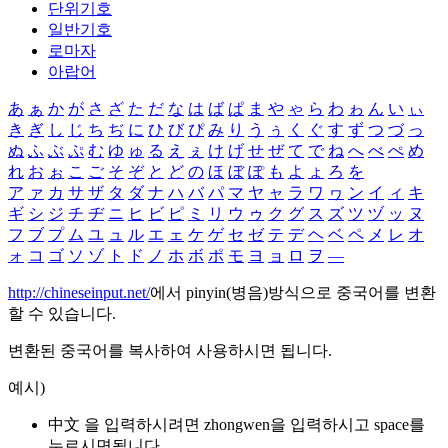
단위기호
일반기호
로마자
아랍어
あ
ぁ
か
が
さ
ざ
た
だ
な
は
ば
ぱ
ま
や
ゃ
ら
わ
ゎ
ん
い
ぃ
き
ぎ
し
じ
ち
ぢ
に
ひ
び
ぴ
み
り
う
ぅ
く
ぐ
す
ず
つ
づ
っ
ぬ
ふ
ぶ
ぷ
む
ゆ
ゅ
る
え
ぇ
け
げ
せ
ぜ
て
で
ね
へ
べ
ぺ
め
れ
お
ぉ
こ
ご
そ
ぞ
と
ど
の
ほ
ぼ
ぽ
も
よ
ょ
ろ
を
ア
ァ
カ
サ
ザ
タ
ダ
ナ
ハ
バ
パ
マ
ヤ
ャ
ラ
ワ
ヮ
ン
イ
ィ
キ
ギ
シ
ジ
チ
ヂ
ニ
ヒ
ビ
ピ
ミ
リ
ウ
ゥ
ク
グ
ス
ズ
ツ
ヅ
ッ
ヌ
フ
ブ
プ
ム
ユ
ュ
ル
エ
ェ
ケ
ゲ
セ
ゼ
テ
デ
ヘ
ベ
ペ
メ
レ
オ
ォ
コ
ゴ
ソ
ゾ
ト
ド
ノ
ホ
ボ
ポ
モ
ヨ
ョ
ロ
ヲ
―
http://chineseinput.net/
에서 pinyin(병음)방식으로 중국어를 변환
할 수 있습니다.
변환된 중국어를 복사하여 사용하시면 됩니다.
예시)
中文 을 입력하시려면
zhongwen
을 입력하시고 space를
누르시면됩니다.