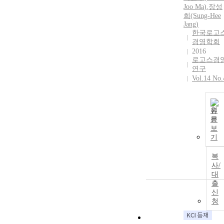
Joo
Ma
)
,
장성
희(Sung-Hee
Jang)
한국로고
경영학회
2016
로고스경
연구
Vol.14 No.
원
문
보
기
복
사/
대
출
신
청