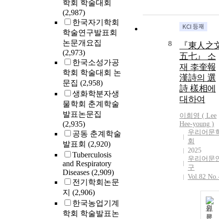
학회 학술대회
(2,987)
한국자기학회
학술연구발표회
논문개요집
8
『東人之
(2,973)
五七』 소
한국소성가공
재 李奎報
학회 학술대회 논
漢詩의 選
문집
(2,958)
詩 樣相에
생화학분자생
대하여
물학회 춘계학술
발표논문집
이희영 (
Lee
(2,935)
Hee-young )
우리어문
공동 춘계학술
회
발표회
(2,920)
2025
Tuberculosis
우리어문
and Respiratory
구
Diseases
(2,909)
Vol.82 No.
전기학회논문
지
(2,906)
한국농업기계
원
학회 학술발표논
문