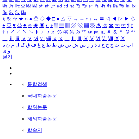
㎒
㎓
㎔
Ω
㏀
㏁
㎊
㎋
㎌
㏖
㏅
㎭
㎮
㎯
㏛
㎩
㎪
㎫
㎬
㏝
㏐
㏓
㏃
㏉
㏜
㏆
§
※
☆
★
○
●
◎
◇
◆
□
■
△
▽
→
←
↑
↓
↔
〓
◁
◀
▷
▶
♤
♠
♡
♥
♧
♣
⊙
◈
▣
◐
◑
▒
▤
▥
▨
▧
▦
▩
♨
☏
☎
☜
☞
¶
†
‡
↕
↗
↙
↖
↘
♭
♩
♪
♬
㉿
㈜
№
㏇
™
㏂
㏘
℡
＃
＆
＊
＠
ª
º
ⅰ
ⅱ
ⅲ
ⅳ
ⅴ
ⅵ
ⅶ
ⅷ
ⅸ
ⅹ
Ⅰ
Ⅱ
Ⅲ
Ⅳ
Ⅴ
Ⅵ
Ⅶ
Ⅷ
Ⅸ
Ⅹ
ا
ب
ت
ث
ج
ح
خ
د
ذ
ر
ز
س
ش
ص
ض
ط
ظ
ع
غ
ف
ق
ک
ل
م
ن
ه
و
ی
닫기
통합검색
국내학술논문
학위논문
해외학술논문
학술지