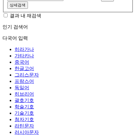
상세검색
결과 내 재검색
인기 검색어
다국어 입력
히라가나
가타카나
중국어
한글고어
그리스문자
프랑스어
독일어
히브리어
괄호기호
학술기호
기술기호
첨자기호
라틴문자
러시아문자