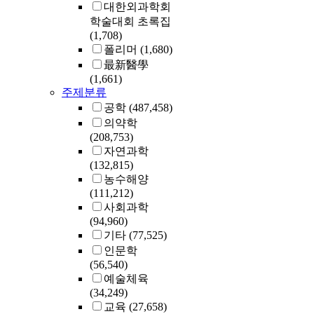
대한외과학회
학술대회 초록집
(1,708)
폴리머
(1,680)
最新醫學
(1,661)
주제분류
공학
(487,458)
의약학
(208,753)
자연과학
(132,815)
농수해양
(111,212)
사회과학
(94,960)
기타
(77,525)
인문학
(56,540)
예술체육
(34,249)
교육
(27,658)