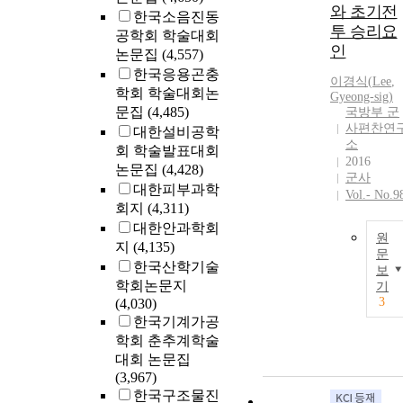
와 초기전
한국소음진동
투 승리요
공학회 학술대회
인
논문집
(4,557)
한국응용곤충
이경식(
Lee
,
학회 학술대회논
Gyeong-sig)
문집
(4,485)
국방부 군
사편찬연
대한설비공학
소
회 학술발표대회
2016
논문집
(4,428)
군사
대한피부과학
Vol.- No.9
회지
(4,311)
대한안과학회
원
지
(4,135)
문
한국산학기술
보
학회논문지
기
3
(4,030)
한국기계가공
학회 춘추계학술
대회 논문집
(3,967)
한국구조물진