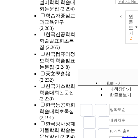
Vol.34 No.
설비학회 학술대
회논문집
(2,294)
학습자중심교
원
과교육연구
문
보
(2,283)
기
한국진공학회
2
학술발표회초록
집
(2,265)
한국컴퓨터정
보학회 학술발표
논문집
(2,248)
天文學會報
(2,232)
내보내기
한국가스학회
내책장담기
학술대회논문집
한글로보기
(2,230)
한국농공학회
정확도순
학술대회초록집
(2,191)
내림차순
정확도
한국방사성폐
순
기물학회 학술논
10개씩 출력
내림차
인기도
문요약집
(2,094)