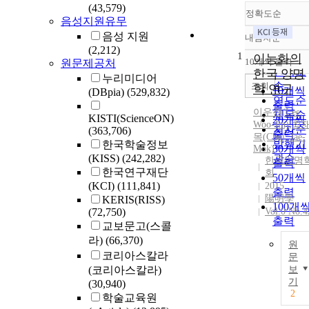
(43,579)
정확도순
음성지원유무
음성 지원
내림차순
정확도
(2,212)
1
순
이능화의
10개씩 출력
원문제공처
내림차
인기도
한국 양명
누리미디어
순
조회
학 연구
10개씩
(DBpia)
(529,832)
연도순
출력
이우진(
Lee
,
제목순
KISTI(ScienceON)
20개씩
Woo-Jin)
,
최
저자순
(363,706)
출력
목(Choi, Jae-
발행기
한국학술정보
30개씩
Mok)
(KISS)
(242,282)
관순
한국양명
출력
한국연구재단
회
50개씩
(KCI)
(111,841)
2015
출력
陽明學
KERIS(RISS)
100개
(72,750)
Vol.0 No.4
출력
교보문고(스콜
라)
(66,370)
원
코리아스칼라
문
(코리아스칼라)
보
기
(30,940)
2
학술교육원