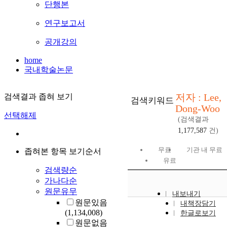
단행본
연구보고서
공개강의
home
국내학술논문
저자 : Lee,
검색결과 좁혀 보기
검색키워드
Dong-Woo
선택해제
(검색결과
1,177,587
건)
무료
기관 내 무료
좁혀본 항목 보기순서
유료
검색량순
가나다순
원문유무
내보내기
원문있음
내책장담기
(1,134,008)
한글로보기
원문없음