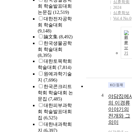
심훈학회
회 학술발표대회
2024
논문집
(12,519)
심훈학보
대한전자공학
Vol.4 No.0
회 학술대회
(9,148)
論文集
(8,492)
원
문
한국생물공학
보
회 학술대회
기
(8,395)
대한토목학회
학술대회
(7,814)
원예과학기술
지
(7,696)
한국콘크리트
학회 학술대회 논
4
야담집에
문집
(7,485)
의 이경류
대한피부과학
이야기의
회 학술발표대회
전개와 그
집
(6,525)
의미
대한내과학회
지
(6,397)