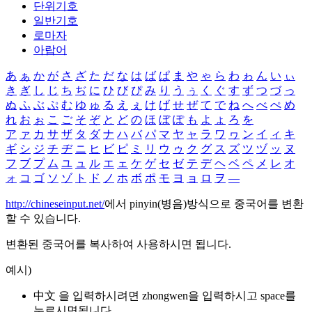
단위기호
일반기호
로마자
아랍어
あ
ぁ
か
が
さ
ざ
た
だ
な
は
ば
ぱ
ま
や
ゃ
ら
わ
ゎ
ん
い
ぃ
き
ぎ
し
じ
ち
ぢ
に
ひ
び
ぴ
み
り
う
ぅ
く
ぐ
す
ず
つ
づ
っ
ぬ
ふ
ぶ
ぷ
む
ゆ
ゅ
る
え
ぇ
け
げ
せ
ぜ
て
で
ね
へ
べ
ぺ
め
れ
お
ぉ
こ
ご
そ
ぞ
と
ど
の
ほ
ぼ
ぽ
も
よ
ょ
ろ
を
ア
ァ
カ
サ
ザ
タ
ダ
ナ
ハ
バ
パ
マ
ヤ
ャ
ラ
ワ
ヮ
ン
イ
ィ
キ
ギ
シ
ジ
チ
ヂ
ニ
ヒ
ビ
ピ
ミ
リ
ウ
ゥ
ク
グ
ス
ズ
ツ
ヅ
ッ
ヌ
フ
ブ
プ
ム
ユ
ュ
ル
エ
ェ
ケ
ゲ
セ
ゼ
テ
デ
ヘ
ベ
ペ
メ
レ
オ
ォ
コ
ゴ
ソ
ゾ
ト
ド
ノ
ホ
ボ
ポ
モ
ヨ
ョ
ロ
ヲ
―
http://chineseinput.net/
에서 pinyin(병음)방식으로 중국어를 변환
할 수 있습니다.
변환된 중국어를 복사하여 사용하시면 됩니다.
예시)
中文 을 입력하시려면
zhongwen
을 입력하시고 space를
누르시면됩니다.