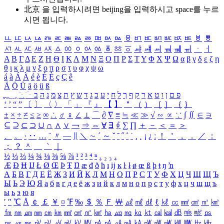
北京 을 입력하시려면
beijing
을 입력하시고 space를 누르
시면 됩니다.
ㅥ
ㅦ
ㅧ
ㅨ
ㅩ
ㅪ
ㅫ
ㅬ
ㅭ
ㅮ
ㅯ
ㅰ
ㅱ
ㅲ
ㅳ
ㅴ
ㅵ
ㅶ
ㅷ
ㅸ
ㅹ
ㅺ
ㅻ
ㅼ
ㅽ
ㅾ
ㅿ
ㆀ
ㆁ
ㆂ
ㆃ
ㆄ
ㆅ
ㆆ
ㆇ
ㆈ
ㆉ
ㆊ
ㆋ
ㆌ
ㆍ
ㆎ
Α
Β
Γ
Δ
Ε
Ζ
Η
Θ
Ι
Κ
Λ
Μ
Ν
Ξ
Ο
Π
Ρ
Σ
Τ
Υ
Φ
Χ
Ψ
Ω
α
β
γ
δ
ε
ζ
η
θ
ι
κ
λ
μ
ν
ξ
ο
π
ρ
σ
τ
υ
φ
χ
ψ
ω
á
à
Á
À
é
è
É
È
ç
Ç
ê
Ä
Ö
Ü
ä
ö
ü
ß
ְ
ֳ
ֲ
ֱ
ָ
ַ
ֵ
ֶ
ִ
ֹ
ּ
ֻ
ׂ
ׁ
ּ
ב
ה
נ
מ
צ
ת
ץ
ש
ד
ג
כ
ע
י
ח
ל
ך
ף
ק
ר
א
ט
ו
ן
ם
פ
‘
’
“
”
〔
〕
〈
〉
「
」
『
』
【
】
＂
（
）
［
］
｛
｝
±
×
÷
≠
≤
≥
∞
∴
♂
♀
∠
⊥
⌒
∂
∇
≡
≒
≪
≫
√
∽
∝
∵
∫
∬
∈
∋
⊆
⊇
⊂
⊃
∪
∩
∧
∨
￢
⇒
⇔
∀
∃
∮
∑
∏
＋
－
＜
＝
＞
、
。
·
‥
…
¨
〃
―
∥
＼
∼
´
～
ˇ
˘
˝
˚
˙
¸
˛
¡
¿
ː
！
＇
，
．
／
：
；
？
＾
＿
｀
｜
½
⅓
⅔
¼
¾
⅛
⅜
⅝
⅞
¹
²
³
⁴
ⁿ
₁
₂
₃
₄
Æ
Ð
Ħ
Ĳ
Ł
Ø
Œ
Þ
Ŧ
Ŋ
æ
đ
ð
ħ
ı
ĳ
ĸ
ŀ
ł
ø
œ
ß
þ
ŧ
ŋ
ŉ
А
Б
В
Г
Д
Е
Ё
Ж
З
И
Й
К
Л
М
Н
О
П
Р
С
Т
У
Ф
Х
Ц
Ч
Ш
Щ
Ъ
Ы
Ь
Э
Ю
Я
а
б
в
г
д
е
ё
ж
з
и
й
к
л
м
н
о
п
р
с
т
у
ф
х
ц
ч
ш
щ
ъ
ы
ь
э
ю
я
′
″
℃
Å
￠
￡
￥
¤
℉
‰
＄
％
Ｆ
￦
㎕
㎖
㎗
ℓ
㎘
㏄
㎣
㎤
㎥
㎦
㎙
㎚
㎛
㎜
㎝
㎞
㎟
㎠
㎡
㎢
㏊
㎍
㎎
㎏
㏏
㎈
㎉
㏈
㎧
㎨
㎰
㎱
㎲
㎳
㎴
㎵
㎶
㎷
㎸
㎹
㎀
㎁
㎂
㎃
㎄
㎺
㎻
㎽
㎾
㎿
㎐
㎑