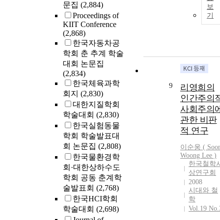
문집
(2,884)
보
Proceedings of
기
KIIT Conference
(2,868)
한국자동차공
학회 춘 추계 학술
대회 논문집
(2,834)
한국체육과학
9
리영희의
회지
(2,830)
인간주의
대한지질학회
사회주의
학술대회
(2,830)
관한 비판
한국실험동물
적 연구
학회 학술발표대
회 논문집
(2,808)
이순웅 ( Soo
Woong
Lee
)
한국물환경학
한국철학
회·대한상하수도
상연구회
학회 공동 춘계학
2008
술발표회
(2,768)
시대와 철
한국HCI학회
학
학술대회
(2,698)
Vol.19 No.
Journal of