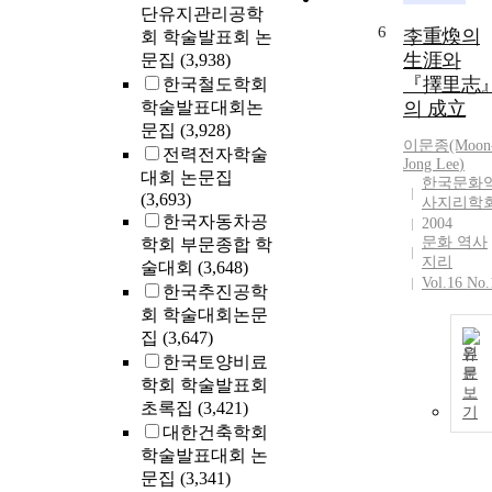
단유지관리공학
6
李重煥의
회 학술발표회 논
生涯와
문집
(3,938)
『擇里志
한국철도학회
학술발표대회논
의 成立
문집
(3,928)
이문종(Moon
전력전자학술
Jong
Lee
)
대회 논문집
한국문화
(3,693)
사지리학
한국자동차공
2004
문화 역사
학회 부문종합 학
지리
술대회
(3,648)
Vol.16 No.
한국추진공학
회 학술대회논문
집
(3,647)
원
한국토양비료
문
학회 학술발표회
보
초록집
(3,421)
기
대한건축학회
학술발표대회 논
문집
(3,341)