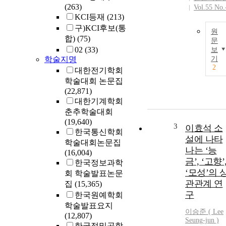
(263)
Vol.55 No.
KCI등재
(213)
구)KCI후보(통
원
합)
(75)
문
02
(33)
보
학술지명
기
2
대한전기학회
학술대회 논문집
(22,871)
대한기계학회
춘추학술대회
(19,640)
3
이효석 소
한국통신학회
설에 나타
학술대회논문집
나는 ‘능
(16,004)
금’, ‘고향’
한국정보과학
‘모성’의 
회 학술발표논문
관관계 연
집
(15,365)
구
한국원예학회
학술발표요지
이승준 (
Lee
(12,807)
Seung-jun )
한국정밀공학