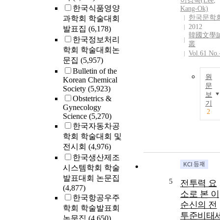
이강옥(
Lee
,
한국식품영양
Kang-Ok)
한국문학
과학회 학술대회
2012
발표집
(6,178)
韓國文學
한국정보처리
叢
학회 학술대회논
Vol.61 No.
문집
(5,957)
Bulletin of the
원
Korean Chemical
문
Society
(5,923)
보
Obstetrics &
기
Gynecology
2
Science
(5,270)
한국자동차공
학회 학술대회 및
전시회
(4,976)
한국생산제조
시스템학회 학술
발표대회 논문집
5
전투력 요
(4,877)
소로 본 이
한국항공우주
순신의 전
학회 학술발표회
투준비태
논문집
(4,650)