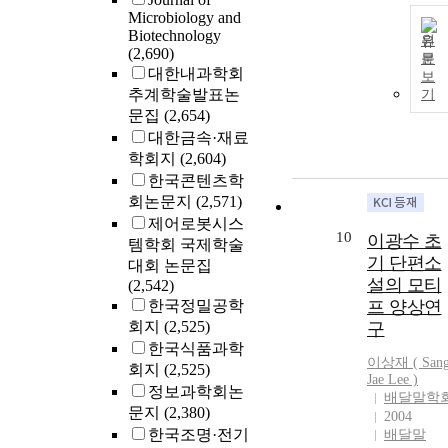
Microbiology and
Biotechnology
원
(2,690)
문
대한내과학회
보
추계학술발표논
기
문집
(2,654)
대한금속·재료
학회지
(2,604)
한국콘텐츠학
회논문지
(2,571)
제어로봇시스
10
이광수 초
템학회 국제학술
기 단편소
대회 논문집
설의 모티
(2,542)
한국정밀공학
프 양상연
회지
(2,525)
구
한국식품과학
이상재 ( San
회지
(2,525)
Jae
Lee
)
정보과학회논
배달말학
문지
(2,380)
2004
한국조명·전기
배달말