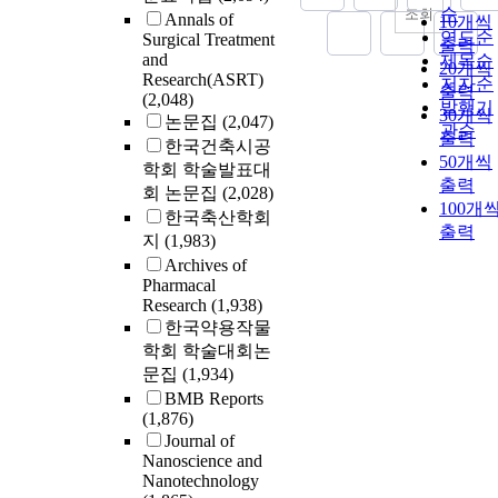
순
조회
Annals of
10개씩
연도순
Surgical Treatment
출력
and
제목순
20개씩
Research(ASRT)
저자순
출력
(2,048)
발행기
30개씩
논문집
(2,047)
관순
출력
한국건축시공
50개씩
학회 학술발표대
출력
회 논문집
(2,028)
100개
한국축산학회
출력
지
(1,983)
Archives of
Pharmacal
Research
(1,938)
한국약용작물
학회 학술대회논
문집
(1,934)
BMB Reports
(1,876)
Journal of
Nanoscience and
Nanotechnology