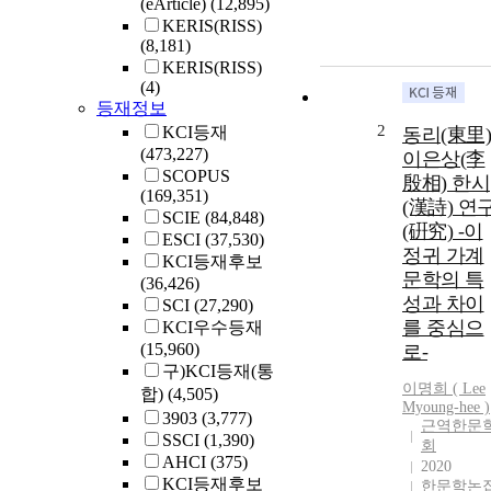
(eArticle)
(12,895)
KERIS(RISS)
(8,181)
KERIS(RISS)
(4)
등재정보
2
KCI등재
동리(東里)
(473,227)
이은상(李
SCOPUS
殷相) 한시
(169,351)
(漢詩) 연
SCIE
(84,848)
(硏究) -이
ESCI
(37,530)
정귀 가계
KCI등재후보
문학의 특
(36,426)
성과 차이
SCI
(27,290)
를 중심으
KCI우수등재
(15,960)
로-
구)KCI등재(통
이명희 (
Lee
합)
(4,505)
Myoung-hee )
3903
(3,777)
근역한문
SSCI
(1,390)
회
AHCI
(375)
2020
KCI등재후보
한문학논