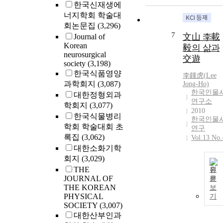
한국신재생에
너지학회 학술대
회논문집
(3,296)
7
文山 李載
Journal of
Korean
毅의 삶과
neurosurgical
交遊
society
(3,198)
한국식품영양
李鍾虎(
Lee
과학회지
(3,087)
Jong-Ho)
한국인물
대한정형외과
연구소
학회지
(3,077)
2010
한국식물병리
한국인물
학회 학술대회 초
연구
록집
(3,062)
Vol.13 No.
대한소화기학
회지
(3,029)
THE
원
JOURNAL OF
문
THE KOREAN
보
PHYSICAL
기
SOCIETY
(3,007)
대한산부인과