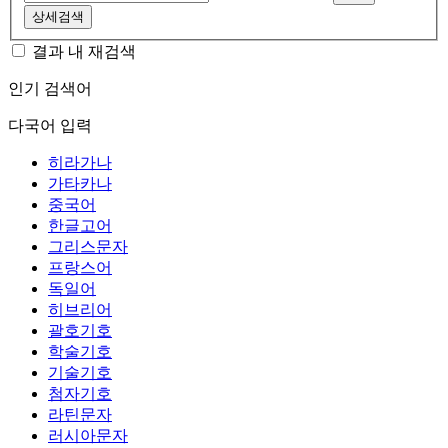
상세검색
결과 내 재검색
인기 검색어
다국어 입력
히라가나
가타카나
중국어
한글고어
그리스문자
프랑스어
독일어
히브리어
괄호기호
학술기호
기술기호
첨자기호
라틴문자
러시아문자