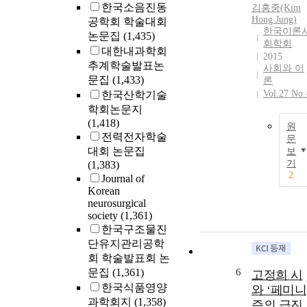
한국소음진동
김홍중(Kim
Hong
Jung
)
공학회 학술대회
한국이론
논문집
(1,435)
회학회
대한내과학회
2015
추계학술발표논
사회와 이
문집
(1,433)
론
Vol.27 No.
한국산학기술
학회논문지
(1,418)
원
전력전자학술
문
대회 논문집
보
기
(1,383)
2
Journal of
Korean
neurosurgical
society
(1,361)
한국구조물진
단유지관리공학
회 학술발표회 논
문집
(1,361)
6
고정희 시
한국식품영양
와 ‘페미니
과학회지
(1,358)
즘의 급진