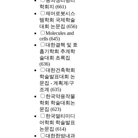
동의생리병리
학회지
(661)
제어로봇시스
템학회 국제학술
대회 논문집
(656)
Molecules and
cells
(645)
대한결핵 및 호
흡기학회 추계학
술대회 초록집
(636)
대한건축학회
학술발표대회 논
문집 - 계획계/구
조계
(635)
한국약용작물
학회 학술대회논
문집
(623)
한국멀티미디
어학회 학술발표
논문집
(614)
대한한방내과