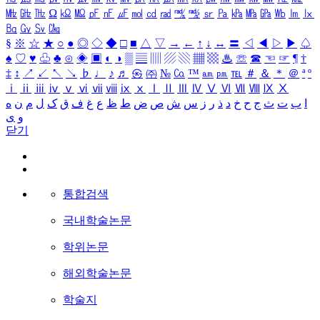
㎒
㎓
㎔
Ω
㏀
㏁
㎊
㎋
㎌
㏖
㏅
㎭
㎮
㎯
㏛
㎩
㎪
㎫
㎬
㏝
㏐
㏓
㏃
㏉
㏜
㏆
§
※
☆
★
○
●
◎
◇
◆
□
■
△
▽
→
←
↑
↓
↔
〓
◁
◀
▷
▶
♤
♠
♡
♥
♧
♣
⊙
◈
▣
◐
◑
▒
▤
▥
▨
▧
▦
▩
♨
☏
☎
☜
☞
¶
†
‡
↕
↗
↙
↖
↘
♭
♩
♪
♬
㉿
㈜
№
㏇
™
㏂
㏘
℡
＃
＆
＊
＠
ª
º
ⅰ
ⅱ
ⅲ
ⅳ
ⅴ
ⅵ
ⅶ
ⅷ
ⅸ
ⅹ
Ⅰ
Ⅱ
Ⅲ
Ⅳ
Ⅴ
Ⅵ
Ⅶ
Ⅷ
Ⅸ
Ⅹ
ا
ب
ت
ث
ج
ح
خ
د
ذ
ر
ز
س
ش
ص
ض
ط
ظ
ع
غ
ف
ق
ک
ل
م
ن
ه
و
ی
닫기
통합검색
국내학술논문
학위논문
해외학술논문
학술지