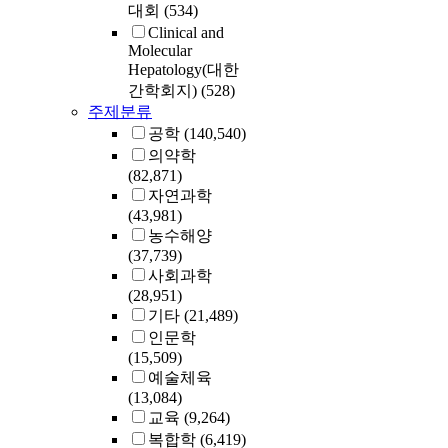
대회
(534)
Clinical and
Molecular
Hepatology(대한
간학회지)
(528)
주제분류
공학
(140,540)
의약학
(82,871)
자연과학
(43,981)
농수해양
(37,739)
사회과학
(28,951)
기타
(21,489)
인문학
(15,509)
예술체육
(13,084)
교육
(9,264)
복합학
(6,419)