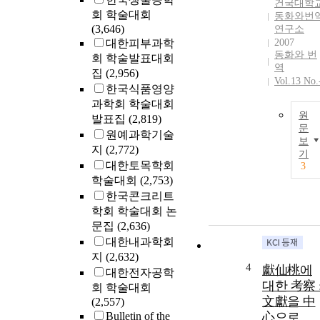
건국대학
회 학술대회
동화와번
(3,646)
연구소
대한피부과학
2007
동화와 번
회 학술발표대회
역
집
(2,956)
Vol.13 No.
한국식품영양
과학회 학술대회
원
발표집
(2,819)
문
원예과학기술
보
지
(2,772)
기
대한토목학회
3
학술대회
(2,753)
한국콘크리트
학회 학술대회 논
문집
(2,636)
대한내과학회
지
(2,632)
4
獻仙桃에
대한전자공학
대한 考察 
회 학술대회
文獻을 中
(2,557)
Bulletin of the
心으로