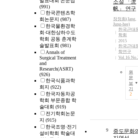
발표대회 논문집
소설 「流
(991)
帆」 연구
한국콘텐츠학
회논문지
(987)
장정희(Jang,
Jung
-hee)
한국물환경학
한국근대
회·대한상하수도
학회
학회 공동 춘계학
2015
술발표회
(981)
한국근대
학연구
Annals of
Surgical Treatment
Vol.16 No.
and
Research(ASRT)
원
(926)
문
한국식품과학
보
회지
(922)
기
한국자동차공
2
학회 부문종합 학
술대회
(919)
전기학회논문
지
(915)
한국조명·전기
9
중도문화
설비학회 학술대