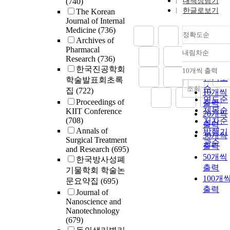
(740)
내책장담기
한글로보기
The Korean
Journal of Internal
Medicine
(736)
정확도순
Archives of
Pharmacal
내림차순
정확도
Research
(736)
순
한국진공학회
10개씩 출력
내림차
인기도
학술발표회초록
순
조회
집
(722)
10개씩
연도순
Proceedings of
출력
제목순
KIIT Conference
20개씩
(708)
저자순
출력
Annals of
발행기
30개씩
Surgical Treatment
관순
출력
and Research
(695)
50개씩
한국방사성폐
출력
기물학회 학술논
100개
문요약집
(695)
출력
Journal of
Nanoscience and
Nanotechnology
(679)