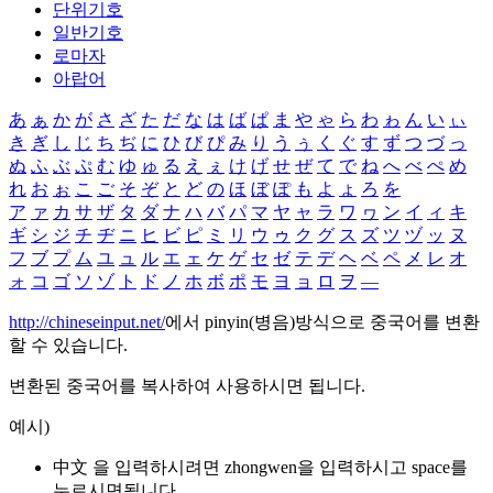
단위기호
일반기호
로마자
아랍어
あ
ぁ
か
が
さ
ざ
た
だ
な
は
ば
ぱ
ま
や
ゃ
ら
わ
ゎ
ん
い
ぃ
き
ぎ
し
じ
ち
ぢ
に
ひ
び
ぴ
み
り
う
ぅ
く
ぐ
す
ず
つ
づ
っ
ぬ
ふ
ぶ
ぷ
む
ゆ
ゅ
る
え
ぇ
け
げ
せ
ぜ
て
で
ね
へ
べ
ぺ
め
れ
お
ぉ
こ
ご
そ
ぞ
と
ど
の
ほ
ぼ
ぽ
も
よ
ょ
ろ
を
ア
ァ
カ
サ
ザ
タ
ダ
ナ
ハ
バ
パ
マ
ヤ
ャ
ラ
ワ
ヮ
ン
イ
ィ
キ
ギ
シ
ジ
チ
ヂ
ニ
ヒ
ビ
ピ
ミ
リ
ウ
ゥ
ク
グ
ス
ズ
ツ
ヅ
ッ
ヌ
フ
ブ
プ
ム
ユ
ュ
ル
エ
ェ
ケ
ゲ
セ
ゼ
テ
デ
ヘ
ベ
ペ
メ
レ
オ
ォ
コ
ゴ
ソ
ゾ
ト
ド
ノ
ホ
ボ
ポ
モ
ヨ
ョ
ロ
ヲ
―
http://chineseinput.net/
에서 pinyin(병음)방식으로 중국어를 변환
할 수 있습니다.
변환된 중국어를 복사하여 사용하시면 됩니다.
예시)
中文 을 입력하시려면
zhongwen
을 입력하시고 space를
누르시면됩니다.