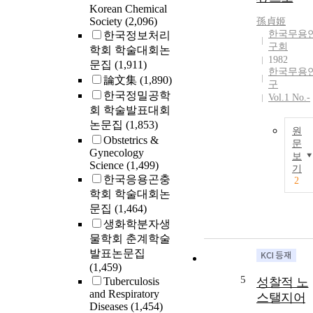
Korean Chemical
Society
(2,096)
孫貞姬
한국무용
한국정보처리
구회
학회 학술대회논
1982
문집
(1,911)
한국무용
論文集
(1,890)
구
한국정밀공학
Vol.1 No.-
회 학술발표대회
논문집
(1,853)
원
Obstetrics &
문
Gynecology
보
Science
(1,499)
기
한국응용곤충
2
학회 학술대회논
문집
(1,464)
생화학분자생
물학회 춘계학술
발표논문집
(1,459)
5
Tuberculosis
성찰적 노
and Respiratory
스탤지어
Diseases
(1,454)