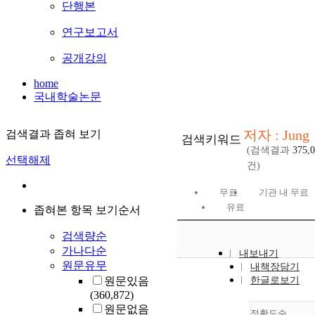
단행본
연구보고서
공개강의
home
국내학술논문
저자 : Jung
검색결과 좁혀 보기
검색키워드
(검색결과
375,
선택해제
건)
무료
기관 내 무료
유료
좁혀본 항목 보기순서
검색량순
가나다순
내보내기
원문유무
내책장담기
원문있음
한글로보기
(360,872)
원문없음
정확도순