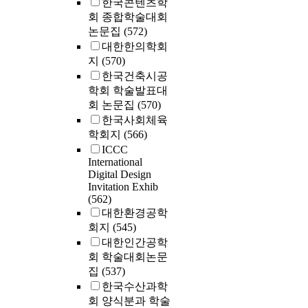
한국콘텐츠학
회 종합학술대회
논문집
(572)
대한한의학회
지
(570)
한국건축시공
학회 학술발표대
회 논문집
(570)
한국사회체육
학회지
(566)
ICCC
International
Digital Design
Invitation Exhib
(562)
대한환경공학
회지
(545)
대한인간공학
회 학술대회논문
집
(537)
한국수산과학
회 양식분과 학술