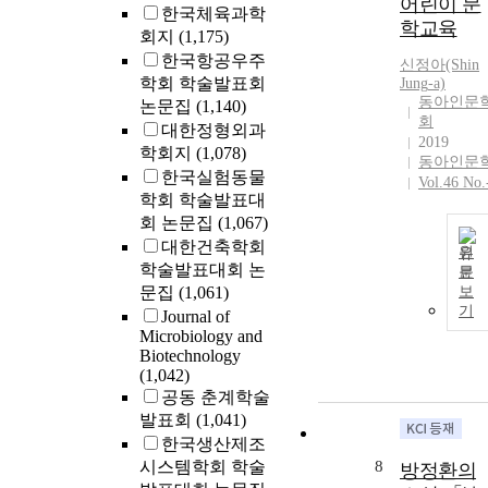
어린이 문
한국체육과학
학교육
회지
(1,175)
한국항공우주
신정아(Shin
학회 학술발표회
Jung
-a)
동아인문
논문집
(1,140)
회
대한정형외과
2019
학회지
(1,078)
동아인문
한국실험동물
Vol.46 No.
학회 학술발표대
회 논문집
(1,067)
대한건축학회
원
학술발표대회 논
문
문집
(1,061)
보
기
Journal of
Microbiology and
Biotechnology
(1,042)
공동 춘계학술
발표회
(1,041)
한국생산제조
시스템학회 학술
8
방정환의