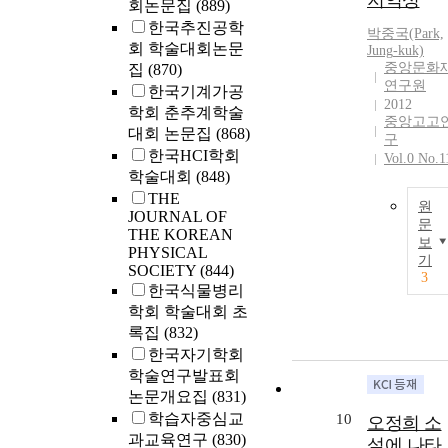
지역성
회논문집
(889)
한국추진공학
박중국(Park,
회 학술대회논문
Jung
-kuk)
중앙문화
집
(870)
연구원
한국기계가공
2012
학회 춘추계학술
중앙고고
대회 논문집
(868)
구
한국HCI학회
Vol.0 No.1
학술대회
(848)
THE
원
JOURNAL OF
문
THE KOREAN
보
PHYSICAL
기
SOCIETY
(844)
3
한국식물병리
학회 학술대회 초
록집
(832)
한국자기학회
학술연구발표회
논문개요집
(831)
학습자중심교
10
오정희 소
과교육연구
(830)
설에 나타