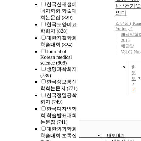
한국신재생에
난 ‘걷기’
너지학회 학술대
의미
회논문집
(829)
강유정 ( Kan
한국토양비료
Yu-
jung
)
학회지
(828)
배달말학
대한지질학회
2018
학술대회
(824)
배달말
Journal of
Vol.62 No.
Korean medical
science
(808)
원
생명과학회지
문
(789)
보
한국정보통신
기
학회논문지
(771)
2
한국정밀공학
회지
(749)
한국디자인학
회 학술발표대회
논문집
(741)
대한외과학회
학술대회 초록집
내보내기