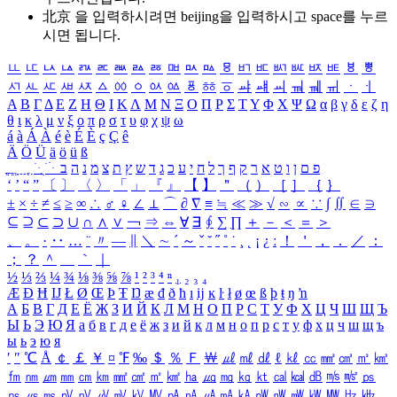
北京 을 입력하시려면
beijing
을 입력하시고 space를 누르
시면 됩니다.
ㅥ
ㅦ
ㅧ
ㅨ
ㅩ
ㅪ
ㅫ
ㅬ
ㅭ
ㅮ
ㅯ
ㅰ
ㅱ
ㅲ
ㅳ
ㅴ
ㅵ
ㅶ
ㅷ
ㅸ
ㅹ
ㅺ
ㅻ
ㅼ
ㅽ
ㅾ
ㅿ
ㆀ
ㆁ
ㆂ
ㆃ
ㆄ
ㆅ
ㆆ
ㆇ
ㆈ
ㆉ
ㆊ
ㆋ
ㆌ
ㆍ
ㆎ
Α
Β
Γ
Δ
Ε
Ζ
Η
Θ
Ι
Κ
Λ
Μ
Ν
Ξ
Ο
Π
Ρ
Σ
Τ
Υ
Φ
Χ
Ψ
Ω
α
β
γ
δ
ε
ζ
η
θ
ι
κ
λ
μ
ν
ξ
ο
π
ρ
σ
τ
υ
φ
χ
ψ
ω
á
à
Á
À
é
è
É
È
ç
Ç
ê
Ä
Ö
Ü
ä
ö
ü
ß
ְ
ֳ
ֲ
ֱ
ָ
ַ
ֵ
ֶ
ִ
ֹ
ּ
ֻ
ׂ
ׁ
ּ
ב
ה
נ
מ
צ
ת
ץ
ש
ד
ג
כ
ע
י
ח
ל
ך
ף
ק
ר
א
ט
ו
ן
ם
פ
‘
’
“
”
〔
〕
〈
〉
「
」
『
』
【
】
＂
（
）
［
］
｛
｝
±
×
÷
≠
≤
≥
∞
∴
♂
♀
∠
⊥
⌒
∂
∇
≡
≒
≪
≫
√
∽
∝
∵
∫
∬
∈
∋
⊆
⊇
⊂
⊃
∪
∩
∧
∨
￢
⇒
⇔
∀
∃
∮
∑
∏
＋
－
＜
＝
＞
、
。
·
‥
…
¨
〃
―
∥
＼
∼
´
～
ˇ
˘
˝
˚
˙
¸
˛
¡
¿
ː
！
＇
，
．
／
：
；
？
＾
＿
｀
｜
½
⅓
⅔
¼
¾
⅛
⅜
⅝
⅞
¹
²
³
⁴
ⁿ
₁
₂
₃
₄
Æ
Ð
Ħ
Ĳ
Ł
Ø
Œ
Þ
Ŧ
Ŋ
æ
đ
ð
ħ
ı
ĳ
ĸ
ŀ
ł
ø
œ
ß
þ
ŧ
ŋ
ŉ
А
Б
В
Г
Д
Е
Ё
Ж
З
И
Й
К
Л
М
Н
О
П
Р
С
Т
У
Ф
Х
Ц
Ч
Ш
Щ
Ъ
Ы
Ь
Э
Ю
Я
а
б
в
г
д
е
ё
ж
з
и
й
к
л
м
н
о
п
р
с
т
у
ф
х
ц
ч
ш
щ
ъ
ы
ь
э
ю
я
′
″
℃
Å
￠
￡
￥
¤
℉
‰
＄
％
Ｆ
￦
㎕
㎖
㎗
ℓ
㎘
㏄
㎣
㎤
㎥
㎦
㎙
㎚
㎛
㎜
㎝
㎞
㎟
㎠
㎡
㎢
㏊
㎍
㎎
㎏
㏏
㎈
㎉
㏈
㎧
㎨
㎰
㎱
㎲
㎳
㎴
㎵
㎶
㎷
㎸
㎹
㎀
㎁
㎂
㎃
㎄
㎺
㎻
㎽
㎾
㎿
㎐
㎑