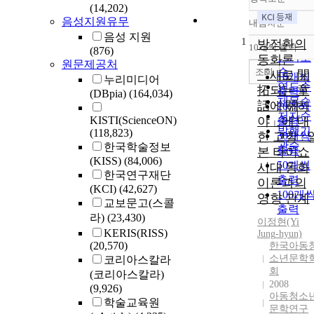
(14,202)
음성지원유무
내림차순
정확도
음성 지원
1
순
방정환의
10개씩 출력
(876)
내림차
인기도
동화론
원문제공처
순
조회
「새로 開
10개씩
누리미디어
연도순
拓되는 童
출력
(DBpia)
(164,034)
제목순
話에 關하
20개씩
저자순
KISTI(ScienceON)
야」에 대
출력
발행기
(118,823)
한 고찰 : 
30개씩
관순
한국학술정보
출력
본 타이쇼
(KISS)
(84,006)
50개씩
시대 동화
한국연구재단
출력
이론과의
(KCI)
(42,627)
100개
영향 관계
교보문고(스콜
출력
라)
(23,430)
이정현(Yi
KERIS(RISS)
Jung
-hyun)
(20,570)
한국아동
소년문학
코리아스칼라
회
(코리아스칼라)
2008
(9,926)
아동청소
학술교육원
문학연구