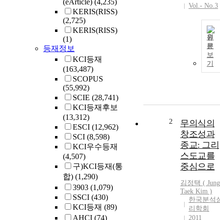
(eArticle)
(4,235)
Vol.- No.3
KERIS(RISS)
(2,725)
KERIS(RISS)
원
(1)
문
등재정보
보
KCI등재
기
(163,487)
SCOPUS
(55,992)
SCIE
(28,741)
KCI등재후보
(13,312)
2
무의식의
ESCI
(12,962)
창조성과
SCI
(8,598)
종교: 그리
KCI우수등재
스도교를
(4,507)
중심으로
구)KCI등재(통
합)
(1,290)
김정택 (
Jung
3903
(1,079)
Taek Kim )
SSCI
(430)
한국분석
KCI등재
(89)
리학회
AHCI
(74)
2011