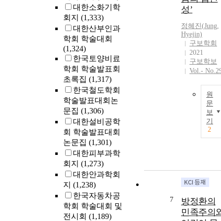
대한소화기학
성’
회지
(1,333)
정혜진(
Jung
,
대한산부인과
Hyejin)
학회 학술대회
구보학회
(1,324)
2021
한국토양비료
구보학보
학회 학술발표회
Vol.- No.2
초록집
(1,317)
한국철도학회
원
학술발표대회논
문
문집
(1,306)
보
대한설비공학
기
2
회 학술발표대회
논문집
(1,301)
대한피부과학
회지
(1,273)
대한안과학회
지
(1,238)
한국자동차공
7
방정환의
학회 학술대회 및
민족주의
전시회
(1,189)