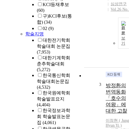
심성연구
KCI등재후보
Vol.26 No.
(60)
구)KCI후보(통
합)
(34)
원
02
(9)
문
학술지명
보
대한전기학회
기
학술대회 논문집
(7,953)
대한기계학회
춘추학술대회
(5,272)
한국통신학회
학술대회논문집
3
방정환의
(4,532)
번역동화
한국원예학회
「호수의
학술발표요지
여왕」에
(4,404)
한국정보과학
대한 고찰
회 학술발표논문
이정현 (
Jung
집
(4,061)
Hyun Yi )
한국생물공학