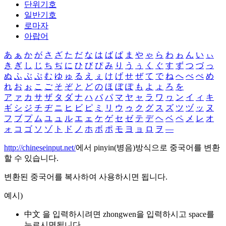
단위기호
일반기호
로마자
아랍어
あ
ぁ
か
が
さ
ざ
た
だ
な
は
ば
ぱ
ま
や
ゃ
ら
わ
ゎ
ん
い
ぃ
き
ぎ
し
じ
ち
ぢ
に
ひ
び
ぴ
み
り
う
ぅ
く
ぐ
す
ず
つ
づ
っ
ぬ
ふ
ぶ
ぷ
む
ゆ
ゅ
る
え
ぇ
け
げ
せ
ぜ
て
で
ね
へ
べ
ぺ
め
れ
お
ぉ
こ
ご
そ
ぞ
と
ど
の
ほ
ぼ
ぽ
も
よ
ょ
ろ
を
ア
ァ
カ
サ
ザ
タ
ダ
ナ
ハ
バ
パ
マ
ヤ
ャ
ラ
ワ
ヮ
ン
イ
ィ
キ
ギ
シ
ジ
チ
ヂ
ニ
ヒ
ビ
ピ
ミ
リ
ウ
ゥ
ク
グ
ス
ズ
ツ
ヅ
ッ
ヌ
フ
ブ
プ
ム
ユ
ュ
ル
エ
ェ
ケ
ゲ
セ
ゼ
テ
デ
ヘ
ベ
ペ
メ
レ
オ
ォ
コ
ゴ
ソ
ゾ
ト
ド
ノ
ホ
ボ
ポ
モ
ヨ
ョ
ロ
ヲ
―
http://chineseinput.net/
에서 pinyin(병음)방식으로 중국어를 변환
할 수 있습니다.
변환된 중국어를 복사하여 사용하시면 됩니다.
예시)
中文 을 입력하시려면
zhongwen
을 입력하시고 space를
누르시면됩니다.