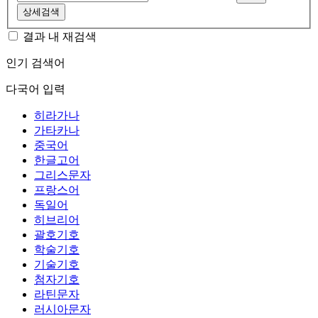
상세검색
결과 내 재검색
인기 검색어
다국어 입력
히라가나
가타카나
중국어
한글고어
그리스문자
프랑스어
독일어
히브리어
괄호기호
학술기호
기술기호
첨자기호
라틴문자
러시아문자