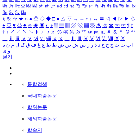
㎒
㎓
㎔
Ω
㏀
㏁
㎊
㎋
㎌
㏖
㏅
㎭
㎮
㎯
㏛
㎩
㎪
㎫
㎬
㏝
㏐
㏓
㏃
㏉
㏜
㏆
§
※
☆
★
○
●
◎
◇
◆
□
■
△
▽
→
←
↑
↓
↔
〓
◁
◀
▷
▶
♤
♠
♡
♥
♧
♣
⊙
◈
▣
◐
◑
▒
▤
▥
▨
▧
▦
▩
♨
☏
☎
☜
☞
¶
†
‡
↕
↗
↙
↖
↘
♭
♩
♪
♬
㉿
㈜
№
㏇
™
㏂
㏘
℡
＃
＆
＊
＠
ª
º
ⅰ
ⅱ
ⅲ
ⅳ
ⅴ
ⅵ
ⅶ
ⅷ
ⅸ
ⅹ
Ⅰ
Ⅱ
Ⅲ
Ⅳ
Ⅴ
Ⅵ
Ⅶ
Ⅷ
Ⅸ
Ⅹ
ا
ب
ت
ث
ج
ح
خ
د
ذ
ر
ز
س
ش
ص
ض
ط
ظ
ع
غ
ف
ق
ک
ل
م
ن
ه
و
ی
닫기
통합검색
국내학술논문
학위논문
해외학술논문
학술지