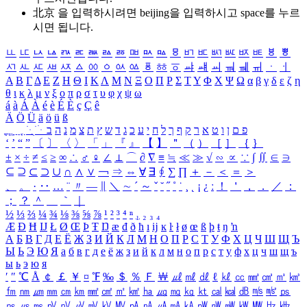
北京 을 입력하시려면
beijing
을 입력하시고 space를 누르
시면 됩니다.
ㅥ
ㅦ
ㅧ
ㅨ
ㅩ
ㅪ
ㅫ
ㅬ
ㅭ
ㅮ
ㅯ
ㅰ
ㅱ
ㅲ
ㅳ
ㅴ
ㅵ
ㅶ
ㅷ
ㅸ
ㅹ
ㅺ
ㅻ
ㅼ
ㅽ
ㅾ
ㅿ
ㆀ
ㆁ
ㆂ
ㆃ
ㆄ
ㆅ
ㆆ
ㆇ
ㆈ
ㆉ
ㆊ
ㆋ
ㆌ
ㆍ
ㆎ
Α
Β
Γ
Δ
Ε
Ζ
Η
Θ
Ι
Κ
Λ
Μ
Ν
Ξ
Ο
Π
Ρ
Σ
Τ
Υ
Φ
Χ
Ψ
Ω
α
β
γ
δ
ε
ζ
η
θ
ι
κ
λ
μ
ν
ξ
ο
π
ρ
σ
τ
υ
φ
χ
ψ
ω
á
à
Á
À
é
è
É
È
ç
Ç
ê
Ä
Ö
Ü
ä
ö
ü
ß
ְ
ֳ
ֲ
ֱ
ָ
ַ
ֵ
ֶ
ִ
ֹ
ּ
ֻ
ׂ
ׁ
ּ
ב
ה
נ
מ
צ
ת
ץ
ש
ד
ג
כ
ע
י
ח
ל
ך
ף
ק
ר
א
ט
ו
ן
ם
פ
‘
’
“
”
〔
〕
〈
〉
「
」
『
』
【
】
＂
（
）
［
］
｛
｝
±
×
÷
≠
≤
≥
∞
∴
♂
♀
∠
⊥
⌒
∂
∇
≡
≒
≪
≫
√
∽
∝
∵
∫
∬
∈
∋
⊆
⊇
⊂
⊃
∪
∩
∧
∨
￢
⇒
⇔
∀
∃
∮
∑
∏
＋
－
＜
＝
＞
、
。
·
‥
…
¨
〃
―
∥
＼
∼
´
～
ˇ
˘
˝
˚
˙
¸
˛
¡
¿
ː
！
＇
，
．
／
：
；
？
＾
＿
｀
｜
½
⅓
⅔
¼
¾
⅛
⅜
⅝
⅞
¹
²
³
⁴
ⁿ
₁
₂
₃
₄
Æ
Ð
Ħ
Ĳ
Ł
Ø
Œ
Þ
Ŧ
Ŋ
æ
đ
ð
ħ
ı
ĳ
ĸ
ŀ
ł
ø
œ
ß
þ
ŧ
ŋ
ŉ
А
Б
В
Г
Д
Е
Ё
Ж
З
И
Й
К
Л
М
Н
О
П
Р
С
Т
У
Ф
Х
Ц
Ч
Ш
Щ
Ъ
Ы
Ь
Э
Ю
Я
а
б
в
г
д
е
ё
ж
з
и
й
к
л
м
н
о
п
р
с
т
у
ф
х
ц
ч
ш
щ
ъ
ы
ь
э
ю
я
′
″
℃
Å
￠
￡
￥
¤
℉
‰
＄
％
Ｆ
￦
㎕
㎖
㎗
ℓ
㎘
㏄
㎣
㎤
㎥
㎦
㎙
㎚
㎛
㎜
㎝
㎞
㎟
㎠
㎡
㎢
㏊
㎍
㎎
㎏
㏏
㎈
㎉
㏈
㎧
㎨
㎰
㎱
㎲
㎳
㎴
㎵
㎶
㎷
㎸
㎹
㎀
㎁
㎂
㎃
㎄
㎺
㎻
㎽
㎾
㎿
㎐
㎑