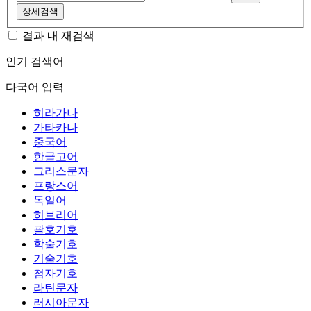
상세검색
결과 내 재검색
인기 검색어
다국어 입력
히라가나
가타카나
중국어
한글고어
그리스문자
프랑스어
독일어
히브리어
괄호기호
학술기호
기술기호
첨자기호
라틴문자
러시아문자