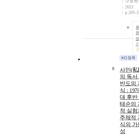
구보학
2021
p.205-
2
8
사민(私
의 독서,
반도의 
식 : 19
대 후반
태순의 
적 실험
주체적 
식의 가
성