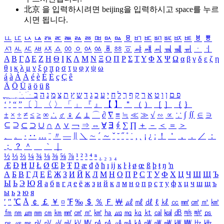
北京 을 입력하시려면
beijing
을 입력하시고 space를 누르
시면 됩니다.
ㅥ
ㅦ
ㅧ
ㅨ
ㅩ
ㅪ
ㅫ
ㅬ
ㅭ
ㅮ
ㅯ
ㅰ
ㅱ
ㅲ
ㅳ
ㅴ
ㅵ
ㅶ
ㅷ
ㅸ
ㅹ
ㅺ
ㅻ
ㅼ
ㅽ
ㅾ
ㅿ
ㆀ
ㆁ
ㆂ
ㆃ
ㆄ
ㆅ
ㆆ
ㆇ
ㆈ
ㆉ
ㆊ
ㆋ
ㆌ
ㆍ
ㆎ
Α
Β
Γ
Δ
Ε
Ζ
Η
Θ
Ι
Κ
Λ
Μ
Ν
Ξ
Ο
Π
Ρ
Σ
Τ
Υ
Φ
Χ
Ψ
Ω
α
β
γ
δ
ε
ζ
η
θ
ι
κ
λ
μ
ν
ξ
ο
π
ρ
σ
τ
υ
φ
χ
ψ
ω
á
à
Á
À
é
è
É
È
ç
Ç
ê
Ä
Ö
Ü
ä
ö
ü
ß
ְ
ֳ
ֲ
ֱ
ָ
ַ
ֵ
ֶ
ִ
ֹ
ּ
ֻ
ׂ
ׁ
ּ
ב
ה
נ
מ
צ
ת
ץ
ש
ד
ג
כ
ע
י
ח
ל
ך
ף
ק
ר
א
ט
ו
ן
ם
פ
‘
’
“
”
〔
〕
〈
〉
「
」
『
』
【
】
＂
（
）
［
］
｛
｝
±
×
÷
≠
≤
≥
∞
∴
♂
♀
∠
⊥
⌒
∂
∇
≡
≒
≪
≫
√
∽
∝
∵
∫
∬
∈
∋
⊆
⊇
⊂
⊃
∪
∩
∧
∨
￢
⇒
⇔
∀
∃
∮
∑
∏
＋
－
＜
＝
＞
、
。
·
‥
…
¨
〃
―
∥
＼
∼
´
～
ˇ
˘
˝
˚
˙
¸
˛
¡
¿
ː
！
＇
，
．
／
：
；
？
＾
＿
｀
｜
½
⅓
⅔
¼
¾
⅛
⅜
⅝
⅞
¹
²
³
⁴
ⁿ
₁
₂
₃
₄
Æ
Ð
Ħ
Ĳ
Ł
Ø
Œ
Þ
Ŧ
Ŋ
æ
đ
ð
ħ
ı
ĳ
ĸ
ŀ
ł
ø
œ
ß
þ
ŧ
ŋ
ŉ
А
Б
В
Г
Д
Е
Ё
Ж
З
И
Й
К
Л
М
Н
О
П
Р
С
Т
У
Ф
Х
Ц
Ч
Ш
Щ
Ъ
Ы
Ь
Э
Ю
Я
а
б
в
г
д
е
ё
ж
з
и
й
к
л
м
н
о
п
р
с
т
у
ф
х
ц
ч
ш
щ
ъ
ы
ь
э
ю
я
′
″
℃
Å
￠
￡
￥
¤
℉
‰
＄
％
Ｆ
￦
㎕
㎖
㎗
ℓ
㎘
㏄
㎣
㎤
㎥
㎦
㎙
㎚
㎛
㎜
㎝
㎞
㎟
㎠
㎡
㎢
㏊
㎍
㎎
㎏
㏏
㎈
㎉
㏈
㎧
㎨
㎰
㎱
㎲
㎳
㎴
㎵
㎶
㎷
㎸
㎹
㎀
㎁
㎂
㎃
㎄
㎺
㎻
㎽
㎾
㎿
㎐
㎑