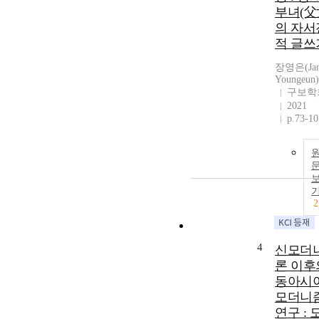
부녀(父
의 자서
적 글쓰
장영은(Jan
Youngeun)
구보학
2021
p.73-10
2
4
신모더
론 이후
동아시
모더니
연구 : 