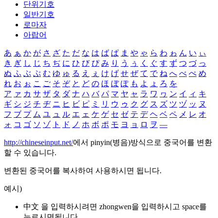
단위기호
일반기호
로마자
아랍어
あ
ぁ
か
が
さ
ざ
た
だ
な
は
ば
ぱ
ま
や
ゃ
ら
わ
ゎ
ん
い
ぃ
き
ぎ
し
じ
ち
ぢ
に
ひ
び
ぴ
み
り
う
ぅ
く
ぐ
す
ず
つ
づ
っ
ぬ
ふ
ぶ
ぷ
む
ゆ
ゅ
る
え
ぇ
け
げ
せ
ぜ
て
で
ね
へ
べ
ぺ
め
れ
お
ぉ
こ
ご
そ
ぞ
と
ど
の
ほ
ぼ
ぽ
も
よ
ょ
ろ
を
ア
ァ
カ
サ
ザ
タ
ダ
ナ
ハ
バ
パ
マ
ヤ
ャ
ラ
ワ
ヮ
ン
イ
ィ
キ
ギ
シ
ジ
チ
ヂ
ニ
ヒ
ビ
ピ
ミ
リ
ウ
ゥ
ク
グ
ス
ズ
ツ
ヅ
ッ
ヌ
フ
ブ
プ
ム
ユ
ュ
ル
エ
ェ
ケ
ゲ
セ
ゼ
テ
デ
ヘ
ベ
ペ
メ
レ
オ
ォ
コ
ゴ
ソ
ゾ
ト
ド
ノ
ホ
ボ
ポ
モ
ヨ
ョ
ロ
ヲ
―
http://chineseinput.net/
에서 pinyin(병음)방식으로 중국어를 변환
할 수 있습니다.
변환된 중국어를 복사하여 사용하시면 됩니다.
예시)
中文 을 입력하시려면
zhongwen
을 입력하시고 space를
누르시면됩니다.