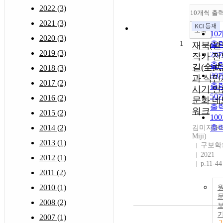
2022 (3)
10개씩 출
2021 (3)
조회
10
2020 (3)
1
출
재북(월
2019 (3)
20
작가 전
출
길(全武
2018 (3)
30
과 식민
2017 (2)
출
시기 언
50
2016 (2)
문화 네
출
워크
2015 (2)
10
2014 (2)
출
김미지(Ki
Miji)
2013 (1)
구보학
2021
2012 (1)
p.11-44
2011 (2)
2010 (1)
2008 (2)
2007 (1)
2