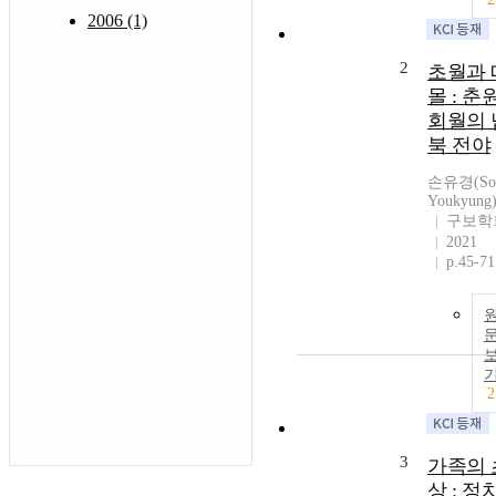
2006 (1)
2
초월과 
몰 : 춘
회월의 
북 전야
손유경(So
Youkyung
구보학
2021
p.45-71
2
3
가족의 
상 : 정