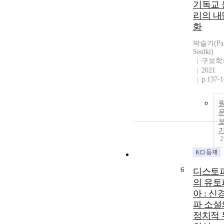
기독교 
리의 내
화
박슬기(Par
Seulki)
구보학
2021
p.137-
2
6
디스토
의 유토
아 : 신
파 소설
정치적 