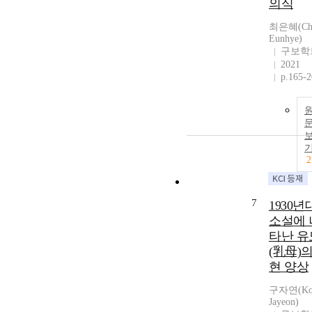
의식
최은혜(Cho
Eunhye)
구보학
2021
p.165-
2
7
1930년
소설에 
타난 유
(乳母)의
현 양상
구자연(Ko
Jayeon)