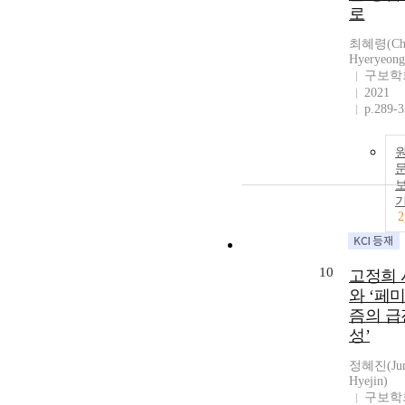
로
최혜령(Cho
Hyeryeong
구보학
2021
p.289-
2
10
고정희 
와 ‘페
즘의 급
성’
정혜진(Jun
Hyejin)
구보학