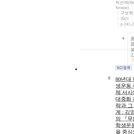
허선애(He
Seonae)
구보학
2021
p.241-
2
9
80년대 
생운동 
체 서사
대중화 
략과 그
계 : 김
의 『무
학생운
을 중심