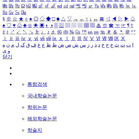
㎒
㎓
㎔
Ω
㏀
㏁
㎊
㎋
㎌
㏖
㏅
㎭
㎮
㎯
㏛
㎩
㎪
㎫
㎬
㏝
㏐
㏓
㏃
㏉
㏜
㏆
§
※
☆
★
○
●
◎
◇
◆
□
■
△
▽
→
←
↑
↓
↔
〓
◁
◀
▷
▶
♤
♠
♡
♥
♧
♣
⊙
◈
▣
◐
◑
▒
▤
▥
▨
▧
▦
▩
♨
☏
☎
☜
☞
¶
†
‡
↕
↗
↙
↖
↘
♭
♩
♪
♬
㉿
㈜
№
㏇
™
㏂
㏘
℡
＃
＆
＊
＠
ª
º
ⅰ
ⅱ
ⅲ
ⅳ
ⅴ
ⅵ
ⅶ
ⅷ
ⅸ
ⅹ
Ⅰ
Ⅱ
Ⅲ
Ⅳ
Ⅴ
Ⅵ
Ⅶ
Ⅷ
Ⅸ
Ⅹ
ا
ب
ت
ث
ج
ح
خ
د
ذ
ر
ز
س
ش
ص
ض
ط
ظ
ع
غ
ف
ق
ک
ل
م
ن
ه
و
ی
닫기
통합검색
국내학술논문
학위논문
해외학술논문
학술지