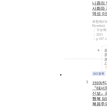
니즘의 
사화와 
역성 이
최현희(Ch
Hyonhui)
구보학
2021
p.107-
2
5
1910년
『태서
신보』
행복 담론
복음주