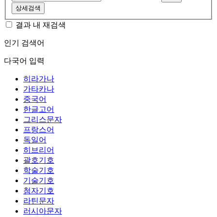
상세검색
결과 내 재검색
인기 검색어
다국어 입력
히라가나
가타카나
중국어
한글고어
그리스문자
프랑스어
독일어
히브리어
괄호기호
학술기호
기술기호
첨자기호
라틴문자
러시아문자