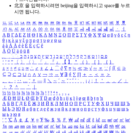
北京 을 입력하시려면
beijing
을 입력하시고 space를 누르
시면 됩니다.
ㅥ
ㅦ
ㅧ
ㅨ
ㅩ
ㅪ
ㅫ
ㅬ
ㅭ
ㅮ
ㅯ
ㅰ
ㅱ
ㅲ
ㅳ
ㅴ
ㅵ
ㅶ
ㅷ
ㅸ
ㅹ
ㅺ
ㅻ
ㅼ
ㅽ
ㅾ
ㅿ
ㆀ
ㆁ
ㆂ
ㆃ
ㆄ
ㆅ
ㆆ
ㆇ
ㆈ
ㆉ
ㆊ
ㆋ
ㆌ
ㆍ
ㆎ
Α
Β
Γ
Δ
Ε
Ζ
Η
Θ
Ι
Κ
Λ
Μ
Ν
Ξ
Ο
Π
Ρ
Σ
Τ
Υ
Φ
Χ
Ψ
Ω
α
β
γ
δ
ε
ζ
η
θ
ι
κ
λ
μ
ν
ξ
ο
π
ρ
σ
τ
υ
φ
χ
ψ
ω
á
à
Á
À
é
è
É
È
ç
Ç
ê
Ä
Ö
Ü
ä
ö
ü
ß
ְ
ֳ
ֲ
ֱ
ָ
ַ
ֵ
ֶ
ִ
ֹ
ּ
ֻ
ׂ
ׁ
ּ
ב
ה
נ
מ
צ
ת
ץ
ש
ד
ג
כ
ע
י
ח
ל
ך
ף
ק
ר
א
ט
ו
ן
ם
פ
‘
’
“
”
〔
〕
〈
〉
「
」
『
』
【
】
＂
（
）
［
］
｛
｝
±
×
÷
≠
≤
≥
∞
∴
♂
♀
∠
⊥
⌒
∂
∇
≡
≒
≪
≫
√
∽
∝
∵
∫
∬
∈
∋
⊆
⊇
⊂
⊃
∪
∩
∧
∨
￢
⇒
⇔
∀
∃
∮
∑
∏
＋
－
＜
＝
＞
、
。
·
‥
…
¨
〃
―
∥
＼
∼
´
～
ˇ
˘
˝
˚
˙
¸
˛
¡
¿
ː
！
＇
，
．
／
：
；
？
＾
＿
｀
｜
½
⅓
⅔
¼
¾
⅛
⅜
⅝
⅞
¹
²
³
⁴
ⁿ
₁
₂
₃
₄
Æ
Ð
Ħ
Ĳ
Ł
Ø
Œ
Þ
Ŧ
Ŋ
æ
đ
ð
ħ
ı
ĳ
ĸ
ŀ
ł
ø
œ
ß
þ
ŧ
ŋ
ŉ
А
Б
В
Г
Д
Е
Ё
Ж
З
И
Й
К
Л
М
Н
О
П
Р
С
Т
У
Ф
Х
Ц
Ч
Ш
Щ
Ъ
Ы
Ь
Э
Ю
Я
а
б
в
г
д
е
ё
ж
з
и
й
к
л
м
н
о
п
р
с
т
у
ф
х
ц
ч
ш
щ
ъ
ы
ь
э
ю
я
′
″
℃
Å
￠
￡
￥
¤
℉
‰
＄
％
Ｆ
￦
㎕
㎖
㎗
ℓ
㎘
㏄
㎣
㎤
㎥
㎦
㎙
㎚
㎛
㎜
㎝
㎞
㎟
㎠
㎡
㎢
㏊
㎍
㎎
㎏
㏏
㎈
㎉
㏈
㎧
㎨
㎰
㎱
㎲
㎳
㎴
㎵
㎶
㎷
㎸
㎹
㎀
㎁
㎂
㎃
㎄
㎺
㎻
㎽
㎾
㎿
㎐
㎑