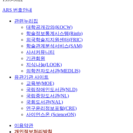
ARS 번호안내
관련누리집
대학공개강의(KOCW)
학술정보통계시스템(Rinfo)
외국학술지지원센터(FRIC)
학술관계분석서비스(SAM)
사서커뮤니티
기관회원
지식나눔(LOOK)
의학전자도서관(MEDLIS)
유관기관 사이트
교육부(MOE)
국립장애인도서관(NLD)
국립중앙도서관(NL)
국회도서관(NAL)
연구윤리정보포털(CRE)
사이언스온 (ScienceON)
이용약관
개인정보처리방침