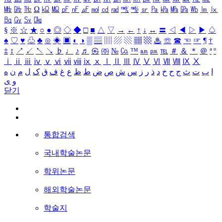
㎒
㎓
㎔
Ω
㏀
㏁
㎊
㎋
㎌
㏖
㏅
㎭
㎮
㎯
㏛
㎩
㎪
㎫
㎬
㏝
㏐
㏓
㏃
㏉
㏜
㏆
§
※
☆
★
○
●
◎
◇
◆
□
■
△
▽
→
←
↑
↓
↔
〓
◁
◀
▷
▶
♤
♠
♡
♥
♧
♣
⊙
◈
▣
◐
◑
▒
▤
▥
▨
▧
▦
▩
♨
☏
☎
☜
☞
¶
†
‡
↕
↗
↙
↖
↘
♭
♩
♪
♬
㉿
㈜
№
㏇
™
㏂
㏘
℡
＃
＆
＊
＠
ª
º
ⅰ
ⅱ
ⅲ
ⅳ
ⅴ
ⅵ
ⅶ
ⅷ
ⅸ
ⅹ
Ⅰ
Ⅱ
Ⅲ
Ⅳ
Ⅴ
Ⅵ
Ⅶ
Ⅷ
Ⅸ
Ⅹ
ا
ب
ت
ث
ج
ح
خ
د
ذ
ر
ز
س
ش
ص
ض
ط
ظ
ع
غ
ف
ق
ک
ل
م
ن
ه
و
ی
닫기
통합검색
국내학술논문
학위논문
해외학술논문
학술지