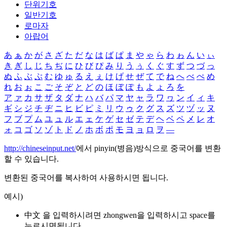
단위기호
일반기호
로마자
아랍어
あ
ぁ
か
が
さ
ざ
た
だ
な
は
ば
ぱ
ま
や
ゃ
ら
わ
ゎ
ん
い
ぃ
き
ぎ
し
じ
ち
ぢ
に
ひ
び
ぴ
み
り
う
ぅ
く
ぐ
す
ず
つ
づ
っ
ぬ
ふ
ぶ
ぷ
む
ゆ
ゅ
る
え
ぇ
け
げ
せ
ぜ
て
で
ね
へ
べ
ぺ
め
れ
お
ぉ
こ
ご
そ
ぞ
と
ど
の
ほ
ぼ
ぽ
も
よ
ょ
ろ
を
ア
ァ
カ
サ
ザ
タ
ダ
ナ
ハ
バ
パ
マ
ヤ
ャ
ラ
ワ
ヮ
ン
イ
ィ
キ
ギ
シ
ジ
チ
ヂ
ニ
ヒ
ビ
ピ
ミ
リ
ウ
ゥ
ク
グ
ス
ズ
ツ
ヅ
ッ
ヌ
フ
ブ
プ
ム
ユ
ュ
ル
エ
ェ
ケ
ゲ
セ
ゼ
テ
デ
ヘ
ベ
ペ
メ
レ
オ
ォ
コ
ゴ
ソ
ゾ
ト
ド
ノ
ホ
ボ
ポ
モ
ヨ
ョ
ロ
ヲ
―
http://chineseinput.net/
에서 pinyin(병음)방식으로 중국어를 변환
할 수 있습니다.
변환된 중국어를 복사하여 사용하시면 됩니다.
예시)
中文 을 입력하시려면
zhongwen
을 입력하시고 space를
누르시면됩니다.