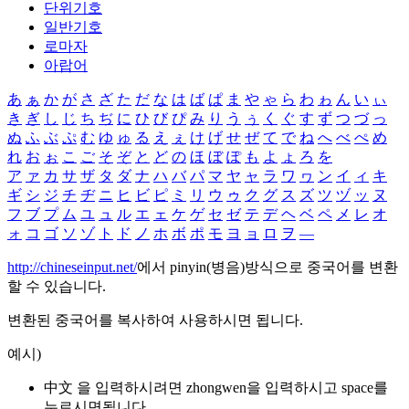
단위기호
일반기호
로마자
아랍어
あ
ぁ
か
が
さ
ざ
た
だ
な
は
ば
ぱ
ま
や
ゃ
ら
わ
ゎ
ん
い
ぃ
き
ぎ
し
じ
ち
ぢ
に
ひ
び
ぴ
み
り
う
ぅ
く
ぐ
す
ず
つ
づ
っ
ぬ
ふ
ぶ
ぷ
む
ゆ
ゅ
る
え
ぇ
け
げ
せ
ぜ
て
で
ね
へ
べ
ぺ
め
れ
お
ぉ
こ
ご
そ
ぞ
と
ど
の
ほ
ぼ
ぽ
も
よ
ょ
ろ
を
ア
ァ
カ
サ
ザ
タ
ダ
ナ
ハ
バ
パ
マ
ヤ
ャ
ラ
ワ
ヮ
ン
イ
ィ
キ
ギ
シ
ジ
チ
ヂ
ニ
ヒ
ビ
ピ
ミ
リ
ウ
ゥ
ク
グ
ス
ズ
ツ
ヅ
ッ
ヌ
フ
ブ
プ
ム
ユ
ュ
ル
エ
ェ
ケ
ゲ
セ
ゼ
テ
デ
ヘ
ベ
ペ
メ
レ
オ
ォ
コ
ゴ
ソ
ゾ
ト
ド
ノ
ホ
ボ
ポ
モ
ヨ
ョ
ロ
ヲ
―
http://chineseinput.net/
에서 pinyin(병음)방식으로 중국어를 변환
할 수 있습니다.
변환된 중국어를 복사하여 사용하시면 됩니다.
예시)
中文 을 입력하시려면
zhongwen
을 입력하시고 space를
누르시면됩니다.