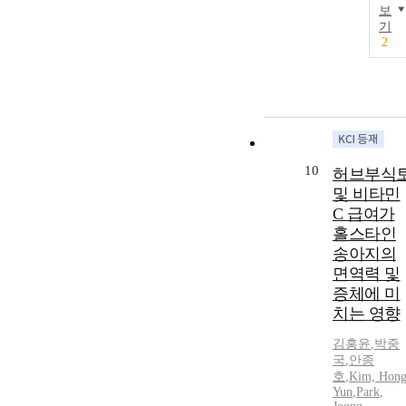
보
기
2
10
허브부식
및 비타민
C 급여가
홀스타인
송아지의
면역력 및
증체에 미
치는 영향
김홍윤
,
박중
국
,
안종
호
,
Kim, Hong
Yun
,
Park
,