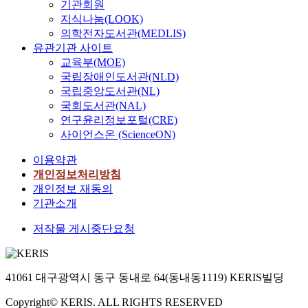
기관회원
지식나눔(LOOK)
의학전자도서관(MEDLIS)
유관기관 사이트
교육부(MOE)
국립장애인도서관(NLD)
국립중앙도서관(NL)
국회도서관(NAL)
연구윤리정보포털(CRE)
사이언스온 (ScienceON)
이용약관
개인정보처리방침
개인정보 재동의
기관소개
저작물 게시중단요청
41061 대구광역시 동구 동내로 64(동내동1119) KERIS빌딩
Copyright© KERIS. ALL RIGHTS RESERVED