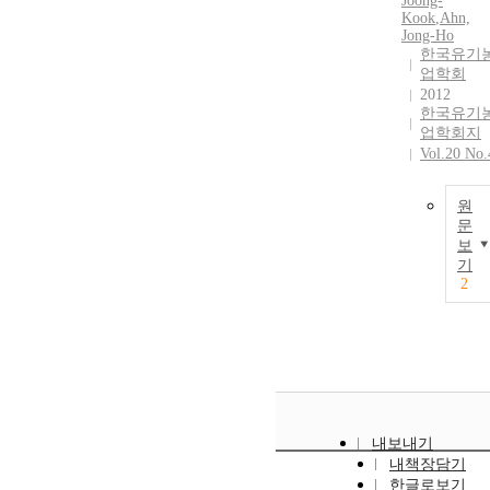
Joong-
Kook
,
Ahn,
Jong-Ho
한국유기
업학회
2012
한국유기
업학회지
Vol.20 No.
원
문
보
기
2
내보내기
내책장담기
한글로보기