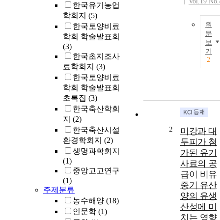
Vol.19 No.
한국유기농업
학회지
(5)
원
한국토양비료
문
학회 학술발표회
보
(3)
기
한국초지조사
2
료학회지
(3)
한국토양비료
학회 학술발표회
초록집
(3)
한국축산학회
지
(2)
2
한국축산시설
미강과 대
환경학회지
(2)
두피가 첨
생명과학회지
가된 유기
(1)
사료의 공
중앙고고연구
급이 비유
(1)
중기 유산
주제분류
양의 유생
농수해양
(18)
산성에 미
인문학
(1)
치는 영향