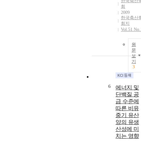
한국축산
회
2009
한국축산
회지
Vol.51 No.
원
문
보
기
3
6
에너지 및
단백질 공
급 수준에
따른 비유
중기 유산
양의 유생
산성에 미
치는 영향