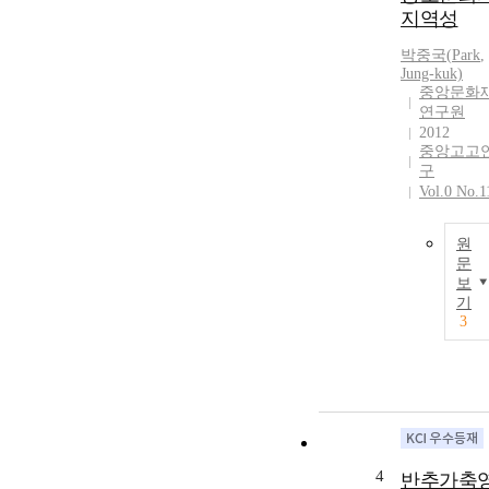
지역성
박중국
(
Park
,
Jung-kuk)
중앙문화
연구원
2012
중앙고고
구
Vol.0 No.1
원
문
보
기
3
4
반추가축