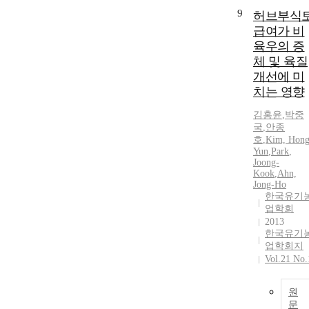
9
허브부식
급여가 비
육우의 증
체 및 육질
개선에 미
치는 영향
김홍윤
,
박중
국
,
안종
호
,
Kim, Hong
Yun
,
Park
,
Joong-
Kook
,
Ahn,
Jong-Ho
한국유기
업학회
2013
한국유기
업학회지
Vol.21 No.
원
문