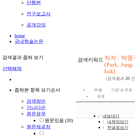
단행본
연구보고서
공개강의
home
국내학술논문
저자 : 박중
검색결과 좁혀 보기
검색키워드
(Park, Jung-
선택해제
kuk)
(검색결과
20
건
좁혀본 항목 보기순서
무료
기관 내 무료
유료
검색량순
가나다순
원문유무
내보내기
원문있음
(20)
내책장담기
원문제공처
한글로보기