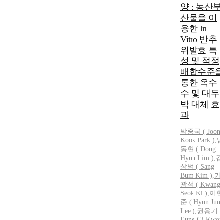
양 : 농산
산물을 이
용한 In
Vitro 반추
위발효 특
성 및 적정
배합수준
통한 옥수
수 및 대두
박 대체 효
과
박중국
( Joo
Kook
Park
)
,
동현 ( Dong
Hyun Lim )
,
상범 ( Sang
Bum Kim )
,
광석 ( Kwang
Seok Ki )
,
이
준 ( Hyun Jun
Lee )
,
권응기 
Eung Gi Kwo