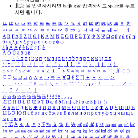
北京 을 입력하시려면
beijing
을 입력하시고 space를 누르
시면 됩니다.
ㅥ
ㅦ
ㅧ
ㅨ
ㅩ
ㅪ
ㅫ
ㅬ
ㅭ
ㅮ
ㅯ
ㅰ
ㅱ
ㅲ
ㅳ
ㅴ
ㅵ
ㅶ
ㅷ
ㅸ
ㅹ
ㅺ
ㅻ
ㅼ
ㅽ
ㅾ
ㅿ
ㆀ
ㆁ
ㆂ
ㆃ
ㆄ
ㆅ
ㆆ
ㆇ
ㆈ
ㆉ
ㆊ
ㆋ
ㆌ
ㆍ
ㆎ
Α
Β
Γ
Δ
Ε
Ζ
Η
Θ
Ι
Κ
Λ
Μ
Ν
Ξ
Ο
Π
Ρ
Σ
Τ
Υ
Φ
Χ
Ψ
Ω
α
β
γ
δ
ε
ζ
η
θ
ι
κ
λ
μ
ν
ξ
ο
π
ρ
σ
τ
υ
φ
χ
ψ
ω
á
à
Á
À
é
è
É
È
ç
Ç
ê
Ä
Ö
Ü
ä
ö
ü
ß
ְ
ֳ
ֲ
ֱ
ָ
ַ
ֵ
ֶ
ִ
ֹ
ּ
ֻ
ׂ
ׁ
ּ
ב
ה
נ
מ
צ
ת
ץ
ש
ד
ג
כ
ע
י
ח
ל
ך
ף
ק
ר
א
ט
ו
ן
ם
פ
‘
’
“
”
〔
〕
〈
〉
「
」
『
』
【
】
＂
（
）
［
］
｛
｝
±
×
÷
≠
≤
≥
∞
∴
♂
♀
∠
⊥
⌒
∂
∇
≡
≒
≪
≫
√
∽
∝
∵
∫
∬
∈
∋
⊆
⊇
⊂
⊃
∪
∩
∧
∨
￢
⇒
⇔
∀
∃
∮
∑
∏
＋
－
＜
＝
＞
、
。
·
‥
…
¨
〃
―
∥
＼
∼
´
～
ˇ
˘
˝
˚
˙
¸
˛
¡
¿
ː
！
＇
，
．
／
：
；
？
＾
＿
｀
｜
½
⅓
⅔
¼
¾
⅛
⅜
⅝
⅞
¹
²
³
⁴
ⁿ
₁
₂
₃
₄
Æ
Ð
Ħ
Ĳ
Ł
Ø
Œ
Þ
Ŧ
Ŋ
æ
đ
ð
ħ
ı
ĳ
ĸ
ŀ
ł
ø
œ
ß
þ
ŧ
ŋ
ŉ
А
Б
В
Г
Д
Е
Ё
Ж
З
И
Й
К
Л
М
Н
О
П
Р
С
Т
У
Ф
Х
Ц
Ч
Ш
Щ
Ъ
Ы
Ь
Э
Ю
Я
а
б
в
г
д
е
ё
ж
з
и
й
к
л
м
н
о
п
р
с
т
у
ф
х
ц
ч
ш
щ
ъ
ы
ь
э
ю
я
′
″
℃
Å
￠
￡
￥
¤
℉
‰
＄
％
Ｆ
￦
㎕
㎖
㎗
ℓ
㎘
㏄
㎣
㎤
㎥
㎦
㎙
㎚
㎛
㎜
㎝
㎞
㎟
㎠
㎡
㎢
㏊
㎍
㎎
㎏
㏏
㎈
㎉
㏈
㎧
㎨
㎰
㎱
㎲
㎳
㎴
㎵
㎶
㎷
㎸
㎹
㎀
㎁
㎂
㎃
㎄
㎺
㎻
㎽
㎾
㎿
㎐
㎑