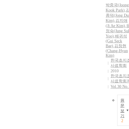
박중국
(Joong
Kook
Park
)
,
종덕(Jong Du
Kim)
,
김지애
(Ji Ae Kim)
,
정숙(Jung Su
Yoo)
,
배귀석
(Gui Seck
Bae)
,
김창현
(Chang-Hyun
Kim)
한국초지
사료학회
2010
한국초지
사료학회
Vol.30 No.
원
문
보
기
2