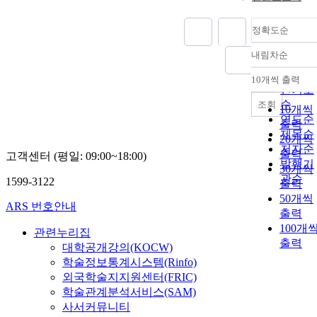
정확도순
내림차순
정확도
순
10개씩 출력
내림차
인기도
순
조회
10개씩
연도순
출력
제목순
20개씩
저자순
출력
고객센터 (평일: 09:00~18:00)
발행기
30개씩
관순
1599-3122
출력
50개씩
ARS 번호안내
출력
100개
관련누리집
출력
대학공개강의(KOCW)
학술정보통계시스템(Rinfo)
외국학술지지원센터(FRIC)
학술관계분석서비스(SAM)
사서커뮤니티