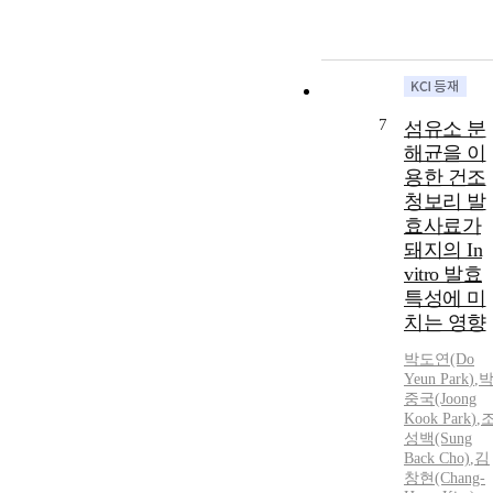
7
섬유소 분
해균을 이
용한 건조
청보리 발
효사료가
돼지의 In
vitro 발효
특성에 미
치는 영향
박도연(Do
Yeun
Park
)
,
중국
(Joong
Kook
Park
)
,
성백(Sung
Back Cho)
,
김
창현(Chang-