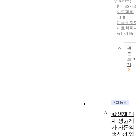
Hyun Kim)
한국초지
사료학회
2010
한국초지
사료학회
Vol.30 No.
원
문
보
기
2
8
항생제 대
체 생균제
가 자돈의
생산성,영