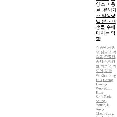
양소 이용
률, 유해가
스 발생량
및 분내 미
생물 수에
미치는 영
향
김종덕
,
정흥
우
,
심금섭
,
박
승용
,
주종철
,
송재준
,
이경
호
,
박중국
,
박
도연
,
김창
현
,
Kim, Jong
Duk
,
Chung,
Heung-
Woo
,
Shim,
Kum-
Seob
,
Park
,
Seung-
Young
,
Ju,
Jong-
Cheol
,
Song,