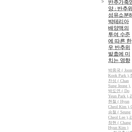
5
반추가축
양 : 반추
섬유소분
박테리아
배양액의
투여 수준
에 따른 한
우 반추위
발효에 미
치는 영향
박중국
( Joo
Kook
Park
)
,
찬성 ( Chan
Sung Jeong )
,
박도연 ( Do
Yeun
Park
)
,
현철 ( Hyun
Cheol Kim )
,
승철 ( Seung
Cheol Lee )
,
창현 ( Chang
Hyun Kim )