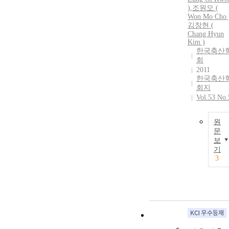
)
,
조원모 (
Won Mo Cho 
김창현 (
Chang Hyun
Kim )
한국축산
회
2011
한국축산
회지
Vol.53 No.
원
문
보
기
3