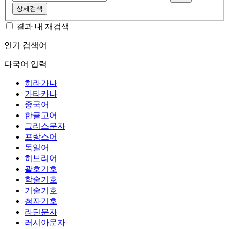
상세검색
결과 내 재검색
인기 검색어
다국어 입력
히라가나
가타카나
중국어
한글고어
그리스문자
프랑스어
독일어
히브리어
괄호기호
학술기호
기술기호
첨자기호
라틴문자
러시아문자