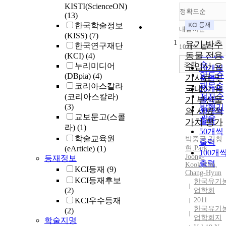
KISTI(ScienceON)
정확도순
(13)
한국학술정보
내림차순
정확도
(KISS)
(7)
1
순
유기 반추
한국연구재단
10개씩 출력
내림차
인기도
동물 전용
(KCI)
(4)
순
조회
누리미디어
수입산 유
10개씩
연도순
(DBpia)
(4)
기사료 및
출력
제목순
코리아스칼라
국내산 유
20개씩
저자순
(코리아스칼라)
기 부산물
출력
(3)
발행기
의 사료적
30개씩
교보문고(스콜
관순
출력
가치 평가
라)
(1)
50개씩
학술교육원
박중국
,
김창
출력
(eArticle)
(1)
현
,
Park
,
100개
Joong-
등재정보
출력
Kook
,
Kim,
KCI등재
(9)
Chang-Hyun
KCI등재후보
한국유기
(2)
업학회
KCI우수등재
2011
한국유기
(2)
업학회지
학술지명