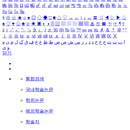
㎒
㎓
㎔
Ω
㏀
㏁
㎊
㎋
㎌
㏖
㏅
㎭
㎮
㎯
㏛
㎩
㎪
㎫
㎬
㏝
㏐
㏓
㏃
㏉
㏜
㏆
§
※
☆
★
○
●
◎
◇
◆
□
■
△
▽
→
←
↑
↓
↔
〓
◁
◀
▷
▶
♤
♠
♡
♥
♧
♣
⊙
◈
▣
◐
◑
▒
▤
▥
▨
▧
▦
▩
♨
☏
☎
☜
☞
¶
†
‡
↕
↗
↙
↖
↘
♭
♩
♪
♬
㉿
㈜
№
㏇
™
㏂
㏘
℡
＃
＆
＊
＠
ª
º
ⅰ
ⅱ
ⅲ
ⅳ
ⅴ
ⅵ
ⅶ
ⅷ
ⅸ
ⅹ
Ⅰ
Ⅱ
Ⅲ
Ⅳ
Ⅴ
Ⅵ
Ⅶ
Ⅷ
Ⅸ
Ⅹ
ا
ب
ت
ث
ج
ح
خ
د
ذ
ر
ز
س
ش
ص
ض
ط
ظ
ع
غ
ف
ق
ک
ل
م
ن
ه
و
ی
닫기
통합검색
국내학술논문
학위논문
해외학술논문
학술지