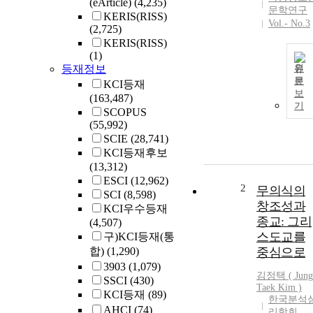
(eArticle)
(4,235)
문학연구
KERIS(RISS)
Vol.- No.3
(2,725)
KERIS(RISS)
(1)
등재정보
원
문
KCI등재
보
(163,487)
기
SCOPUS
(55,992)
SCIE
(28,741)
KCI등재후보
(13,312)
ESCI
(12,962)
2
무의식의
SCI
(8,598)
창조성과
KCI우수등재
종교: 그리
(4,507)
스도교를
구)KCI등재(통
합)
(1,290)
중심으로
3903
(1,079)
김정택 (
Jung
SSCI
(430)
Taek Kim )
KCI등재
(89)
한국분석
AHCI
(74)
리학회