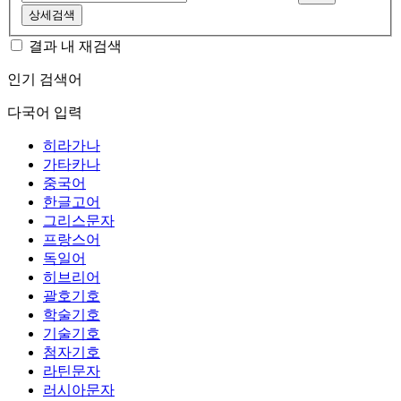
상세검색
결과 내 재검색
인기 검색어
다국어 입력
히라가나
가타카나
중국어
한글고어
그리스문자
프랑스어
독일어
히브리어
괄호기호
학술기호
기술기호
첨자기호
라틴문자
러시아문자