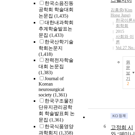
스탤지어
한국소음진동
공학회 학술대회
김홍중(Kim
Hong
Jung
)
논문집
(1,435)
한국이론
대한내과학회
회학회
추계학술발표논
2015
문집
(1,433)
사회와 이
한국산학기술
론
학회논문지
Vol.27 No.
(1,418)
전력전자학술
원
대회 논문집
문
(1,383)
보
Journal of
기
Korean
2
neurosurgical
society
(1,361)
한국구조물진
단유지관리공학
회 학술발표회 논
문집
(1,361)
한국식품영양
6
고정희 시
과학회지
(1,358)
와 ‘페미니