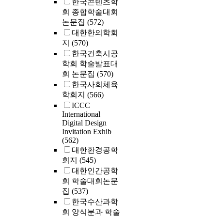
한국콘텐츠학
회 종합학술대회
논문집
(572)
대한한의학회
지
(570)
한국건축시공
학회 학술발표대
회 논문집
(570)
한국사회체육
학회지
(566)
ICCC
International
Digital Design
Invitation Exhib
(562)
대한환경공학
회지
(545)
대한인간공학
회 학술대회논문
집
(537)
한국수산과학
회 양식분과 학술