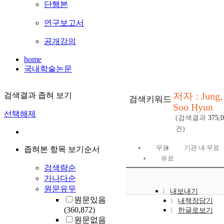
단행본
연구보고서
공개강의
home
국내학술논문
저자 : Jung,
검색결과 좁혀 보기
검색키워드
Soo Hyun
선택해제
(검색결과
375,
건)
무료
기관 내 무료
좁혀본 항목 보기순서
유료
검색량순
가나다순
원문유무
내보내기
원문있음
내책장담기
(360,872)
한글로보기
원문없음