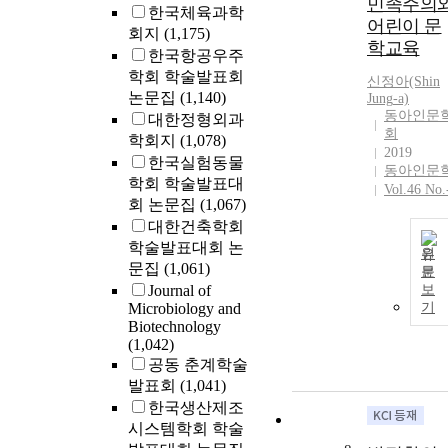
민족주의
한국체육과학
어린이 문
회지
(1,175)
학교육
한국항공우주
학회 학술발표회
신정아(Shin
논문집
(1,140)
Jung
-a)
동아인문
대한정형외과
회
학회지
(1,078)
2019
한국실험동물
동아인문
학회 학술발표대
Vol.46 No.
회 논문집
(1,067)
대한건축학회
학술발표대회 논
원
문집
(1,061)
문
Journal of
보
Microbiology and
기
Biotechnology
(1,042)
공동 춘계학술
발표회
(1,041)
한국생산제조
시스템학회 학술