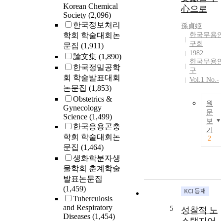
Korean Chemical
心으로
Society
(2,096)
한국정보처리
孫貞姬
학회 학술대회논
한국무용
구회
문집
(1,911)
1982
論文集
(1,890)
한국무용
한국정밀공학
구
회 학술발표대회
Vol.1 No.-
논문집
(1,853)
Obstetrics &
원
Gynecology
문
Science
(1,499)
보
한국응용곤충
기
학회 학술대회논
2
문집
(1,464)
생화학분자생
물학회 춘계학술
발표논문집
(1,459)
Tuberculosis
and Respiratory
5
성찰적 노
Diseases
(1,454)