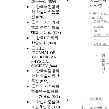
중도문화
회논문집
(889)
지역성
한국추진공학
회 학술대회논문
박중국(Park,
집
(870)
Jung
-kuk)
중앙문화
한국기계가공
연구원
학회 춘추계학술
2012
대회 논문집
(868)
중앙고고
한국HCI학회
구
학술대회
(848)
Vol.0 No.1
THE
JOURNAL OF
원
THE KOREAN
문
PHYSICAL
보
SOCIETY
(844)
기
한국식물병리
3
학회 학술대회 초
록집
(832)
한국자기학회
학술연구발표회
논문개요집
(831)
학습자중심교
과교육연구
(830)
10
오정희 소