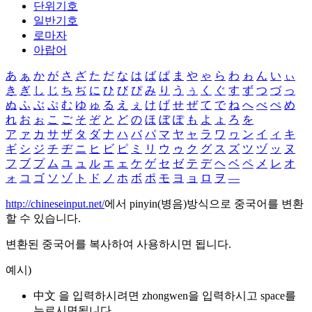
단위기호
일반기호
로마자
아랍어
あ
ぁ
か
が
さ
ざ
た
だ
な
は
ば
ぱ
ま
や
ゃ
ら
わ
ゎ
ん
い
ぃ
き
ぎ
し
じ
ち
ぢ
に
ひ
び
ぴ
み
り
う
ぅ
く
ぐ
す
ず
つ
づ
っ
ぬ
ふ
ぶ
ぷ
む
ゆ
ゅ
る
え
ぇ
け
げ
せ
ぜ
て
で
ね
へ
べ
ぺ
め
れ
お
ぉ
こ
ご
そ
ぞ
と
ど
の
ほ
ぼ
ぽ
も
よ
ょ
ろ
を
ア
ァ
カ
サ
ザ
タ
ダ
ナ
ハ
バ
パ
マ
ヤ
ャ
ラ
ワ
ヮ
ン
イ
ィ
キ
ギ
シ
ジ
チ
ヂ
ニ
ヒ
ビ
ピ
ミ
リ
ウ
ゥ
ク
グ
ス
ズ
ツ
ヅ
ッ
ヌ
フ
ブ
プ
ム
ユ
ュ
ル
エ
ェ
ケ
ゲ
セ
ゼ
テ
デ
ヘ
ベ
ペ
メ
レ
オ
ォ
コ
ゴ
ソ
ゾ
ト
ド
ノ
ホ
ボ
ポ
モ
ヨ
ョ
ロ
ヲ
―
http://chineseinput.net/
에서 pinyin(병음)방식으로 중국어를 변환
할 수 있습니다.
변환된 중국어를 복사하여 사용하시면 됩니다.
예시)
中文 을 입력하시려면
zhongwen
을 입력하시고 space를
누르시면됩니다.