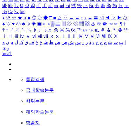
㎒
㎓
㎔
Ω
㏀
㏁
㎊
㎋
㎌
㏖
㏅
㎭
㎮
㎯
㏛
㎩
㎪
㎫
㎬
㏝
㏐
㏓
㏃
㏉
㏜
㏆
§
※
☆
★
○
●
◎
◇
◆
□
■
△
▽
→
←
↑
↓
↔
〓
◁
◀
▷
▶
♤
♠
♡
♥
♧
♣
⊙
◈
▣
◐
◑
▒
▤
▥
▨
▧
▦
▩
♨
☏
☎
☜
☞
¶
†
‡
↕
↗
↙
↖
↘
♭
♩
♪
♬
㉿
㈜
№
㏇
™
㏂
㏘
℡
＃
＆
＊
＠
ª
º
ⅰ
ⅱ
ⅲ
ⅳ
ⅴ
ⅵ
ⅶ
ⅷ
ⅸ
ⅹ
Ⅰ
Ⅱ
Ⅲ
Ⅳ
Ⅴ
Ⅵ
Ⅶ
Ⅷ
Ⅸ
Ⅹ
ا
ب
ت
ث
ج
ح
خ
د
ذ
ر
ز
س
ش
ص
ض
ط
ظ
ع
غ
ف
ق
ک
ل
م
ن
ه
و
ی
닫기
통합검색
국내학술논문
학위논문
해외학술논문
학술지