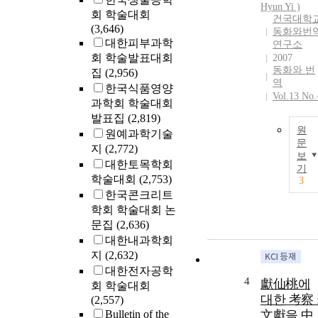
Hyun Yi )
회 학술대회
건국대학
(3,646)
동화와번
대한피부과학
연구소
회 학술발표대회
2007
동화와 번
집
(2,956)
역
한국식품영양
Vol.13 No.
과학회 학술대회
발표집
(2,819)
원
원예과학기술
문
지
(2,772)
보
대한토목학회
기
학술대회
(2,753)
3
한국콘크리트
학회 학술대회 논
문집
(2,636)
대한내과학회
지
(2,632)
대한전자공학
4
獻仙桃에
회 학술대회
대한 考察 
(2,557)
Bulletin of the
文獻을 中