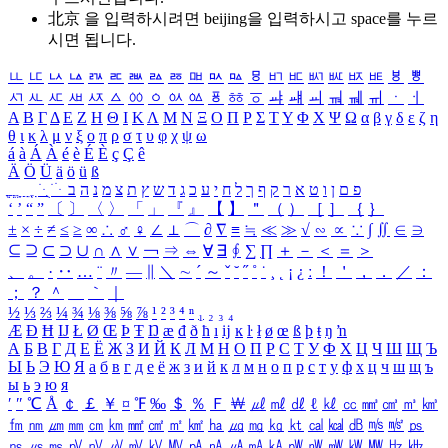
北京 을 입력하시려면
beijing
을 입력하시고 space를 누르
시면 됩니다.
ㅥ
ㅦ
ㅧ
ㅨ
ㅩ
ㅪ
ㅫ
ㅬ
ㅭ
ㅮ
ㅯ
ㅰ
ㅱ
ㅲ
ㅳ
ㅴ
ㅵ
ㅶ
ㅷ
ㅸ
ㅹ
ㅺ
ㅻ
ㅼ
ㅽ
ㅾ
ㅿ
ㆀ
ㆁ
ㆂ
ㆃ
ㆄ
ㆅ
ㆆ
ㆇ
ㆈ
ㆉ
ㆊ
ㆋ
ㆌ
ㆍ
ㆎ
Α
Β
Γ
Δ
Ε
Ζ
Η
Θ
Ι
Κ
Λ
Μ
Ν
Ξ
Ο
Π
Ρ
Σ
Τ
Υ
Φ
Χ
Ψ
Ω
α
β
γ
δ
ε
ζ
η
θ
ι
κ
λ
μ
ν
ξ
ο
π
ρ
σ
τ
υ
φ
χ
ψ
ω
á
à
Á
À
é
è
É
È
ç
Ç
ê
Ä
Ö
Ü
ä
ö
ü
ß
ְ
ֳ
ֲ
ֱ
ָ
ַ
ֵ
ֶ
ִ
ֹ
ּ
ֻ
ׂ
ׁ
ּ
ב
ה
נ
מ
צ
ת
ץ
ש
ד
ג
כ
ע
י
ח
ל
ך
ף
ק
ר
א
ט
ו
ן
ם
פ
‘
’
“
”
〔
〕
〈
〉
「
」
『
』
【
】
＂
（
）
［
］
｛
｝
±
×
÷
≠
≤
≥
∞
∴
♂
♀
∠
⊥
⌒
∂
∇
≡
≒
≪
≫
√
∽
∝
∵
∫
∬
∈
∋
⊆
⊇
⊂
⊃
∪
∩
∧
∨
￢
⇒
⇔
∀
∃
∮
∑
∏
＋
－
＜
＝
＞
、
。
·
‥
…
¨
〃
―
∥
＼
∼
´
～
ˇ
˘
˝
˚
˙
¸
˛
¡
¿
ː
！
＇
，
．
／
：
；
？
＾
＿
｀
｜
½
⅓
⅔
¼
¾
⅛
⅜
⅝
⅞
¹
²
³
⁴
ⁿ
₁
₂
₃
₄
Æ
Ð
Ħ
Ĳ
Ł
Ø
Œ
Þ
Ŧ
Ŋ
æ
đ
ð
ħ
ı
ĳ
ĸ
ŀ
ł
ø
œ
ß
þ
ŧ
ŋ
ŉ
А
Б
В
Г
Д
Е
Ё
Ж
З
И
Й
К
Л
М
Н
О
П
Р
С
Т
У
Ф
Х
Ц
Ч
Ш
Щ
Ъ
Ы
Ь
Э
Ю
Я
а
б
в
г
д
е
ё
ж
з
и
й
к
л
м
н
о
п
р
с
т
у
ф
х
ц
ч
ш
щ
ъ
ы
ь
э
ю
я
′
″
℃
Å
￠
￡
￥
¤
℉
‰
＄
％
Ｆ
￦
㎕
㎖
㎗
ℓ
㎘
㏄
㎣
㎤
㎥
㎦
㎙
㎚
㎛
㎜
㎝
㎞
㎟
㎠
㎡
㎢
㏊
㎍
㎎
㎏
㏏
㎈
㎉
㏈
㎧
㎨
㎰
㎱
㎲
㎳
㎴
㎵
㎶
㎷
㎸
㎹
㎀
㎁
㎂
㎃
㎄
㎺
㎻
㎽
㎾
㎿
㎐
㎑