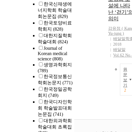
한국신재생에
설에 나타
너지학회 학술대
난 ‘걷기’
회논문집
(829)
의미
한국토양비료
강유정 ( Kan
학회지
(828)
Yu-
jung
)
대한지질학회
배달말학
학술대회
(824)
2018
Journal of
배달말
Korean medical
Vol.62 No.
science
(808)
생명과학회지
원
(789)
문
한국정보통신
보
학회논문지
(771)
기
한국정밀공학
2
회지
(749)
한국디자인학
회 학술발표대회
논문집
(741)
대한외과학회
학술대회 초록집