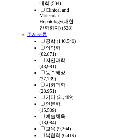
대회
(534)
Clinical and
Molecular
Hepatology(대한
간학회지)
(528)
주제분류
공학
(140,540)
의약학
(82,871)
자연과학
(43,981)
농수해양
(37,739)
사회과학
(28,951)
기타
(21,489)
인문학
(15,509)
예술체육
(13,084)
교육
(9,264)
복합학
(6,419)