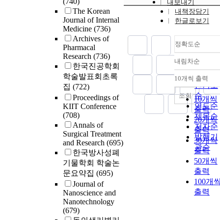
(740)
내보내기
The Korean
내책장담기
Journal of Internal
한글로보기
Medicine
(736)
Archives of
정확도순
Pharmacal
Research
(736)
내림차순
정확도
한국진공학회
순
학술발표회초록
10개씩 출력
내림차
인기도
집
(722)
순
조회
Proceedings of
10개씩
연도순
KIIT Conference
출력
(708)
제목순
20개씩
Annals of
저자순
출력
Surgical Treatment
발행기
30개씩
and Research
(695)
관순
출력
한국방사성폐
50개씩
기물학회 학술논
출력
문요약집
(695)
100개
Journal of
출력
Nanoscience and
Nanotechnology
(679)