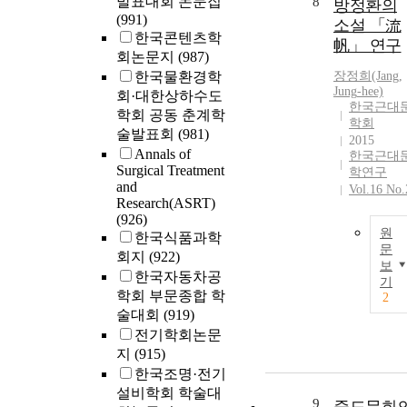
발표대회 논문집
8
방정환의
(991)
소설 「流
한국콘텐츠학
帆」 연구
회논문지
(987)
한국물환경학
장정희(Jang,
Jung
-hee)
회·대한상하수도
한국근대
학회 공동 춘계학
학회
술발표회
(981)
2015
Annals of
한국근대
Surgical Treatment
학연구
and
Vol.16 No.
Research(ASRT)
(926)
원
한국식품과학
문
회지
(922)
보
한국자동차공
기
학회 부문종합 학
2
술대회
(919)
전기학회논문
지
(915)
한국조명·전기
설비학회 학술대
9