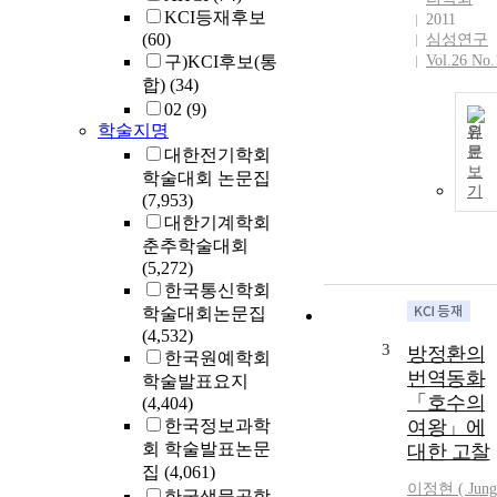
KCI등재후보
2011
(60)
심성연구
구)KCI후보(통
Vol.26 No.
합)
(34)
02
(9)
학술지명
원
문
대한전기학회
보
학술대회 논문집
기
(7,953)
대한기계학회
춘추학술대회
(5,272)
한국통신학회
학술대회논문집
(4,532)
3
방정환의
한국원예학회
번역동화
학술발표요지
「호수의
(4,404)
한국정보과학
여왕」에
회 학술발표논문
대한 고찰
집
(4,061)
이정현 (
Jung
한국생물공학