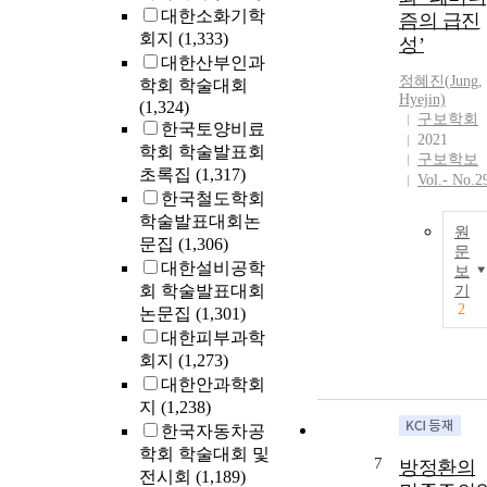
대한소화기학
즘의 급진
회지
(1,333)
성’
대한산부인과
정혜진(
Jung
,
학회 학술대회
Hyejin)
(1,324)
구보학회
한국토양비료
2021
학회 학술발표회
구보학보
초록집
(1,317)
Vol.- No.2
한국철도학회
학술발표대회논
원
문집
(1,306)
문
대한설비공학
보
회 학술발표대회
기
2
논문집
(1,301)
대한피부과학
회지
(1,273)
대한안과학회
지
(1,238)
한국자동차공
학회 학술대회 및
7
방정환의
전시회
(1,189)