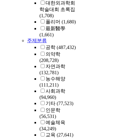
대한외과학회
학술대회 초록집
(1,708)
폴리머
(1,680)
最新醫學
(1,661)
주제분류
공학
(487,432)
의약학
(208,728)
자연과학
(132,781)
농수해양
(111,211)
사회과학
(94,960)
기타
(77,523)
인문학
(56,531)
예술체육
(34,249)
교육
(27,641)