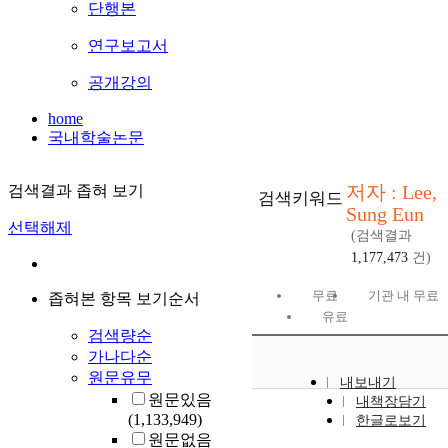
단행본
연구보고서
공개강의
home
국내학술논문
저자 : Lee,
검색결과 좁혀 보기
검색키워드
Sung Eun
선택해제
(검색결과
1,177,473
건)
무료
기관 내 무료
좁혀본 항목 보기순서
유료
검색량순
가나다순
원문유무
내보내기
원문있음
내책장담기
(1,133,949)
한글로보기
원문없음