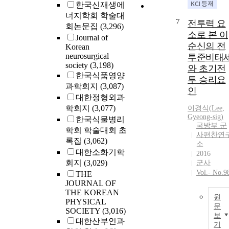
한국신재생에
너지학회 학술대
7
전투력 요
회논문집
(3,296)
소로 본 이
Journal of
순신의 전
Korean
neurosurgical
투준비태
society
(3,198)
와 초기전
한국식품영양
투 승리요
과학회지
(3,087)
인
대한정형외과
학회지
(3,077)
이경식(
Lee
,
Gyeong-sig)
한국식물병리
국방부 군
학회 학술대회 초
사편찬연
록집
(3,062)
소
대한소화기학
2016
회지
(3,029)
군사
Vol.- No.9
THE
JOURNAL OF
THE KOREAN
원
PHYSICAL
문
SOCIETY
(3,016)
보
대한산부인과
기