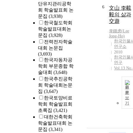
단유지관리공학
6
文山 李載
회 학술발표회 논
毅의 삶과
문집
(3,938)
交遊
한국철도학회
학술발표대회논
李鍾虎(
Lee
문집
(3,928)
Jong-Ho)
한국인물
전력전자학술
연구소
대회 논문집
2010
(3,693)
한국인물
한국자동차공
연구
학회 부문종합 학
Vol.13 No.
술대회
(3,648)
한국추진공학
회 학술대회논문
원
집
(3,647)
문
한국토양비료
보
기
학회 학술발표회
초록집
(3,421)
대한건축학회
학술발표대회 논
문집
(3,341)