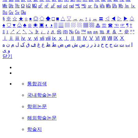
㎒
㎓
㎔
Ω
㏀
㏁
㎊
㎋
㎌
㏖
㏅
㎭
㎮
㎯
㏛
㎩
㎪
㎫
㎬
㏝
㏐
㏓
㏃
㏉
㏜
㏆
§
※
☆
★
○
●
◎
◇
◆
□
■
△
▽
→
←
↑
↓
↔
〓
◁
◀
▷
▶
♤
♠
♡
♥
♧
♣
⊙
◈
▣
◐
◑
▒
▤
▥
▨
▧
▦
▩
♨
☏
☎
☜
☞
¶
†
‡
↕
↗
↙
↖
↘
♭
♩
♪
♬
㉿
㈜
№
㏇
™
㏂
㏘
℡
＃
＆
＊
＠
ª
º
ⅰ
ⅱ
ⅲ
ⅳ
ⅴ
ⅵ
ⅶ
ⅷ
ⅸ
ⅹ
Ⅰ
Ⅱ
Ⅲ
Ⅳ
Ⅴ
Ⅵ
Ⅶ
Ⅷ
Ⅸ
Ⅹ
ا
ب
ت
ث
ج
ح
خ
د
ذ
ر
ز
س
ش
ص
ض
ط
ظ
ع
غ
ف
ق
ک
ل
م
ن
ه
و
ی
닫기
통합검색
국내학술논문
학위논문
해외학술논문
학술지