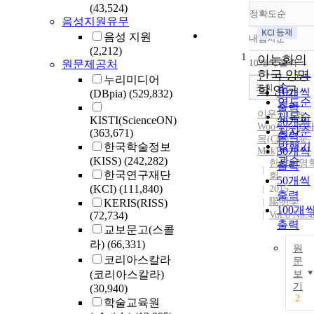
(43,524)
정확도순
음성지원유무
음성 지원
내림차순
정확도
(2,212)
1
순
이능화의
10개씩 출력
원문제공처
내림차
인기도
한국 양명
누리미디어
순
조회
학 연구
10개씩
(DBpia)
(529,832)
연도순
출력
이우진(
Lee
,
제목순
KISTI(ScienceON)
20개씩
Woo-Jin)
,
최
저자순
(363,671)
출력
목(Choi, Jae-
발행기
한국학술정보
30개씩
Mok)
(KISS)
(242,282)
관순
한국양명
출력
한국연구재단
회
50개씩
(KCI)
(111,840)
2015
출력
陽明學
KERIS(RISS)
100개
(72,734)
Vol.0 No.4
출력
교보문고(스콜
라)
(66,331)
원
코리아스칼라
문
(코리아스칼라)
보
기
(30,940)
2
학술교육원