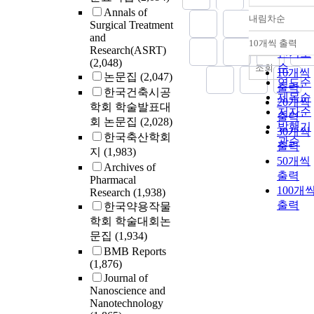
Annals of
내림차순
정확도
Surgical Treatment
and
순
10개씩 출력
내림차
Research(ASRT)
인기도
(2,048)
순
조회
10개씩
논문집
(2,047)
연도순
출력
한국건축시공
제목순
20개씩
학회 학술발표대
저자순
출력
회 논문집
(2,028)
발행기
30개씩
한국축산학회
관순
출력
지
(1,983)
50개씩
Archives of
출력
Pharmacal
100개
Research
(1,938)
출력
한국약용작물
학회 학술대회논
문집
(1,934)
BMB Reports
(1,876)
Journal of
Nanoscience and
Nanotechnology