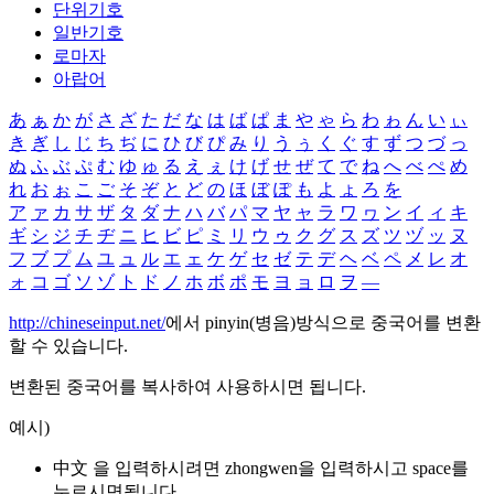
단위기호
일반기호
로마자
아랍어
あ
ぁ
か
が
さ
ざ
た
だ
な
は
ば
ぱ
ま
や
ゃ
ら
わ
ゎ
ん
い
ぃ
き
ぎ
し
じ
ち
ぢ
に
ひ
び
ぴ
み
り
う
ぅ
く
ぐ
す
ず
つ
づ
っ
ぬ
ふ
ぶ
ぷ
む
ゆ
ゅ
る
え
ぇ
け
げ
せ
ぜ
て
で
ね
へ
べ
ぺ
め
れ
お
ぉ
こ
ご
そ
ぞ
と
ど
の
ほ
ぼ
ぽ
も
よ
ょ
ろ
を
ア
ァ
カ
サ
ザ
タ
ダ
ナ
ハ
バ
パ
マ
ヤ
ャ
ラ
ワ
ヮ
ン
イ
ィ
キ
ギ
シ
ジ
チ
ヂ
ニ
ヒ
ビ
ピ
ミ
リ
ウ
ゥ
ク
グ
ス
ズ
ツ
ヅ
ッ
ヌ
フ
ブ
プ
ム
ユ
ュ
ル
エ
ェ
ケ
ゲ
セ
ゼ
テ
デ
ヘ
ベ
ペ
メ
レ
オ
ォ
コ
ゴ
ソ
ゾ
ト
ド
ノ
ホ
ボ
ポ
モ
ヨ
ョ
ロ
ヲ
―
http://chineseinput.net/
에서 pinyin(병음)방식으로 중국어를 변환
할 수 있습니다.
변환된 중국어를 복사하여 사용하시면 됩니다.
예시)
中文 을 입력하시려면
zhongwen
을 입력하시고 space를
누르시면됩니다.