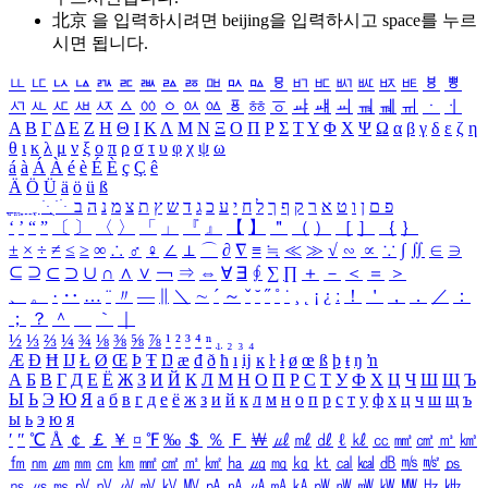
北京 을 입력하시려면
beijing
을 입력하시고 space를 누르
시면 됩니다.
ㅥ
ㅦ
ㅧ
ㅨ
ㅩ
ㅪ
ㅫ
ㅬ
ㅭ
ㅮ
ㅯ
ㅰ
ㅱ
ㅲ
ㅳ
ㅴ
ㅵ
ㅶ
ㅷ
ㅸ
ㅹ
ㅺ
ㅻ
ㅼ
ㅽ
ㅾ
ㅿ
ㆀ
ㆁ
ㆂ
ㆃ
ㆄ
ㆅ
ㆆ
ㆇ
ㆈ
ㆉ
ㆊ
ㆋ
ㆌ
ㆍ
ㆎ
Α
Β
Γ
Δ
Ε
Ζ
Η
Θ
Ι
Κ
Λ
Μ
Ν
Ξ
Ο
Π
Ρ
Σ
Τ
Υ
Φ
Χ
Ψ
Ω
α
β
γ
δ
ε
ζ
η
θ
ι
κ
λ
μ
ν
ξ
ο
π
ρ
σ
τ
υ
φ
χ
ψ
ω
á
à
Á
À
é
è
É
È
ç
Ç
ê
Ä
Ö
Ü
ä
ö
ü
ß
ְ
ֳ
ֲ
ֱ
ָ
ַ
ֵ
ֶ
ִ
ֹ
ּ
ֻ
ׂ
ׁ
ּ
ב
ה
נ
מ
צ
ת
ץ
ש
ד
ג
כ
ע
י
ח
ל
ך
ף
ק
ר
א
ט
ו
ן
ם
פ
‘
’
“
”
〔
〕
〈
〉
「
」
『
』
【
】
＂
（
）
［
］
｛
｝
±
×
÷
≠
≤
≥
∞
∴
♂
♀
∠
⊥
⌒
∂
∇
≡
≒
≪
≫
√
∽
∝
∵
∫
∬
∈
∋
⊆
⊇
⊂
⊃
∪
∩
∧
∨
￢
⇒
⇔
∀
∃
∮
∑
∏
＋
－
＜
＝
＞
、
。
·
‥
…
¨
〃
―
∥
＼
∼
´
～
ˇ
˘
˝
˚
˙
¸
˛
¡
¿
ː
！
＇
，
．
／
：
；
？
＾
＿
｀
｜
½
⅓
⅔
¼
¾
⅛
⅜
⅝
⅞
¹
²
³
⁴
ⁿ
₁
₂
₃
₄
Æ
Ð
Ħ
Ĳ
Ł
Ø
Œ
Þ
Ŧ
Ŋ
æ
đ
ð
ħ
ı
ĳ
ĸ
ŀ
ł
ø
œ
ß
þ
ŧ
ŋ
ŉ
А
Б
В
Г
Д
Е
Ё
Ж
З
И
Й
К
Л
М
Н
О
П
Р
С
Т
У
Ф
Х
Ц
Ч
Ш
Щ
Ъ
Ы
Ь
Э
Ю
Я
а
б
в
г
д
е
ё
ж
з
и
й
к
л
м
н
о
п
р
с
т
у
ф
х
ц
ч
ш
щ
ъ
ы
ь
э
ю
я
′
″
℃
Å
￠
￡
￥
¤
℉
‰
＄
％
Ｆ
￦
㎕
㎖
㎗
ℓ
㎘
㏄
㎣
㎤
㎥
㎦
㎙
㎚
㎛
㎜
㎝
㎞
㎟
㎠
㎡
㎢
㏊
㎍
㎎
㎏
㏏
㎈
㎉
㏈
㎧
㎨
㎰
㎱
㎲
㎳
㎴
㎵
㎶
㎷
㎸
㎹
㎀
㎁
㎂
㎃
㎄
㎺
㎻
㎽
㎾
㎿
㎐
㎑