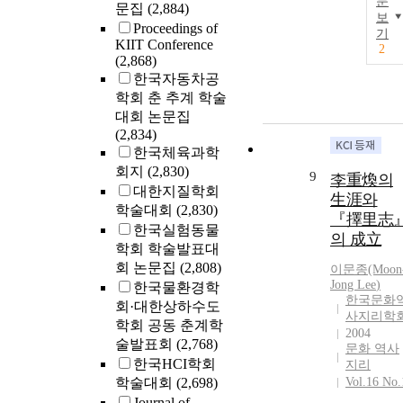
문
문집
(2,884)
보
Proceedings of
기
KIIT Conference
2
(2,868)
한국자동차공
학회 춘 추계 학술
대회 논문집
(2,834)
한국체육과학
회지
(2,830)
9
李重煥의
대한지질학회
生涯와
학술대회
(2,830)
『擇里志
한국실험동물
의 成立
학회 학술발표대
회 논문집
(2,808)
이문종(Moon
Jong
Lee
)
한국물환경학
한국문화
회·대한상하수도
사지리학
학회 공동 춘계학
2004
술발표회
(2,768)
문화 역사
한국HCI학회
지리
학술대회
(2,698)
Vol.16 No.
Journal of