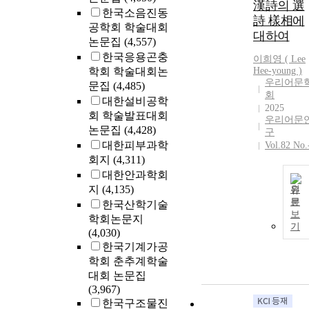
漢詩의 選
한국소음진동
詩 樣相에
공학회 학술대회
대하여
논문집
(4,557)
한국응용곤충
이희영 (
Lee
학회 학술대회논
Hee-young )
우리어문
문집
(4,485)
회
대한설비공학
2025
회 학술발표대회
우리어문
논문집
(4,428)
구
대한피부과학
Vol.82 No.
회지
(4,311)
대한안과학회
지
(4,135)
원
문
한국산학기술
보
학회논문지
기
(4,030)
한국기계가공
학회 춘추계학술
대회 논문집
(3,967)
한국구조물진