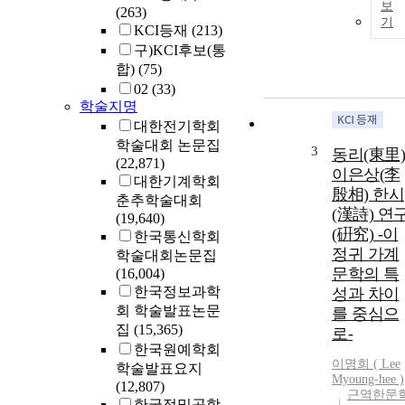
보
(263)
기
KCI등재
(213)
구)KCI후보(통
합)
(75)
02
(33)
학술지명
대한전기학회
학술대회 논문집
3
동리(東里)
(22,871)
이은상(李
대한기계학회
殷相) 한시
춘추학술대회
(漢詩) 연
(19,640)
(硏究) -이
한국통신학회
정귀 가계
학술대회논문집
문학의 특
(16,004)
한국정보과학
성과 차이
회 학술발표논문
를 중심으
집
(15,365)
로-
한국원예학회
이명희 (
Lee
학술발표요지
Myoung-hee )
(12,807)
근역한문
한국정밀공학