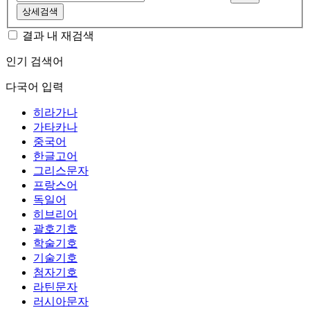
상세검색
결과 내 재검색
인기 검색어
다국어 입력
히라가나
가타카나
중국어
한글고어
그리스문자
프랑스어
독일어
히브리어
괄호기호
학술기호
기술기호
첨자기호
라틴문자
러시아문자