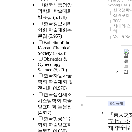
이순웅 ( Soo
한국식품영양
Woong
Lee
)
한국철학
과학회 학술대회
상연구회
발표집
(6,178)
2008
한국정보처리
시대와 철
학회 학술대회논
학
문집
(5,957)
Vol.19 No.
Bulletin of the
Korean Chemical
Society
(5,923)
원
Obstetrics &
문
Gynecology
보
Science
(5,270)
기
한국자동차공
학회 학술대회 및
전시회
(4,976)
한국생산제조
시스템학회 학술
발표대회 논문집
(4,877)
5
『東人之
한국항공우주
五七』 소
학회 학술발표회
재 李奎報
논문집
(4,650)