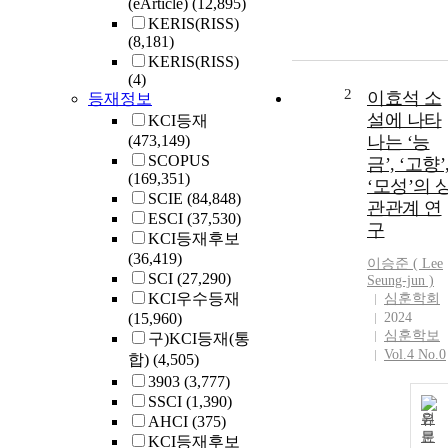
(eArticle)
(12,895)
KERIS(RISS)
(8,181)
KERIS(RISS)
(4)
2
이효석 소
등재정보
설에 나타
KCI등재
(473,149)
나는 ‘능
SCOPUS
금’, ‘고향’
(169,351)
‘모성’의 
SCIE
(84,848)
관관계 연
ESCI
(37,530)
구
KCI등재후보
(36,419)
이승준 (
Lee
SCI
(27,290)
Seung-jun )
KCI우수등재
심훈학회
(15,960)
2024
심훈학보
구)KCI등재(통
Vol.4 No.0
합)
(4,505)
3903
(3,777)
SSCI
(1,390)
원
AHCI
(375)
문
KCI등재후보