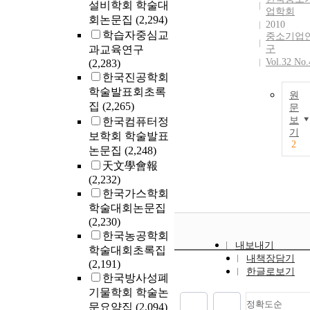
설비학회 학술대
업학회
회논문집
(2,294)
2010
학습자중심교
중소기업
과교육연구
구
Vol.32 No.
(2,283)
한국진공학회
학술발표회초록
원
집
(2,265)
문
보
한국컴퓨터정
기
보학회 학술발표
2
논문집
(2,248)
天文學會報
(2,232)
한국가스학회
학술대회논문집
(2,230)
한국농공학회
내보내기
학술대회초록집
내책장담기
(2,191)
한글로보기
한국방사성폐
기물학회 학술논
정확도순
문요약집
(2,094)