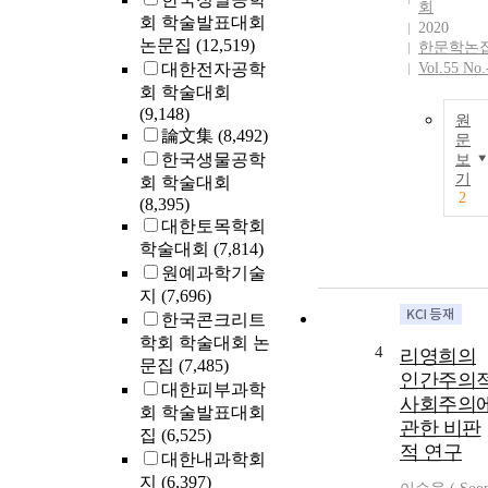
회
회 학술발표대회
2020
논문집
(12,519)
한문학논
대한전자공학
Vol.55 No.
회 학술대회
(9,148)
원
論文集
(8,492)
문
한국생물공학
보
기
회 학술대회
2
(8,395)
대한토목학회
학술대회
(7,814)
원예과학기술
지
(7,696)
한국콘크리트
학회 학술대회 논
4
리영희의
문집
(7,485)
인간주의
대한피부과학
사회주의
회 학술발표대회
관한 비판
집
(6,525)
적 연구
대한내과학회
지
(6,397)