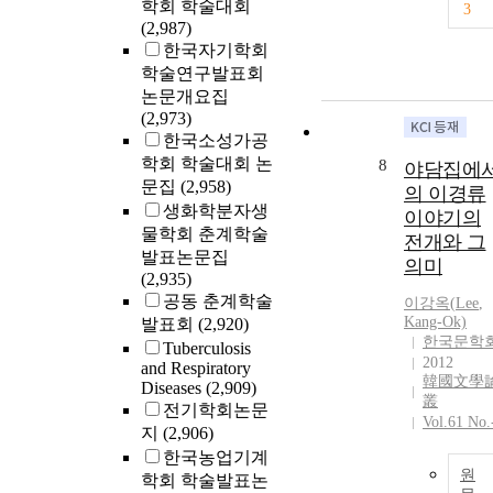
학회 학술대회
3
(2,987)
한국자기학회
학술연구발표회
논문개요집
(2,973)
한국소성가공
학회 학술대회 논
8
야담집에
문집
(2,958)
의 이경류
생화학분자생
이야기의
물학회 춘계학술
전개와 그
발표논문집
의미
(2,935)
공동 춘계학술
이강옥(
Lee
,
Kang-Ok)
발표회
(2,920)
한국문학
Tuberculosis
2012
and Respiratory
韓國文學
Diseases
(2,909)
叢
전기학회논문
Vol.61 No.
지
(2,906)
한국농업기계
원
학회 학술발표논