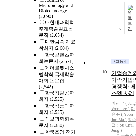
Microbiology and
Biotechnology
원
(2,690)
문
대한내과학회
보
추계학술발표논
기
문집
(2,654)
대한금속·재료
학회지
(2,604)
한국콘텐츠학
회논문지
(2,571)
제어로봇시스
10
가업승계
템학회 국제학술
가족기업
대회 논문집
경쟁력: 에
(2,542)
한국정밀공학
스엘 사례
회지
(2,525)
이장우 ( Jang
한국식품과학
Woo
Lee
)
,
마
회지
(2,525)
윤주 ( Yoon
정보과학회논
Joo Ma )
,
정
문지
(2,380)
철 ( Su Chul
Jung )
한국조명·전기
한국중소