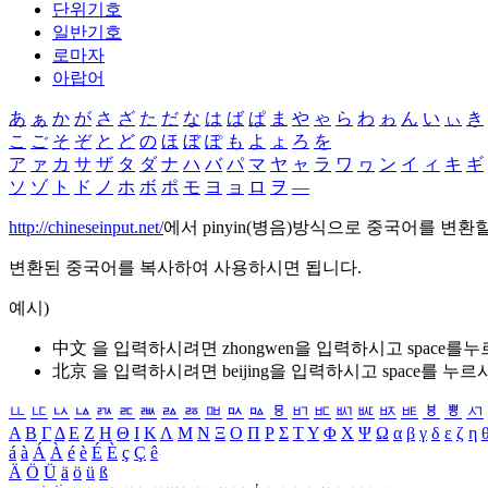
단위기호
일반기호
로마자
아랍어
あ
ぁ
か
が
さ
ざ
た
だ
な
は
ば
ぱ
ま
や
ゃ
ら
わ
ゎ
ん
い
ぃ
き
こ
ご
そ
ぞ
と
ど
の
ほ
ぼ
ぽ
も
よ
ょ
ろ
を
ア
ァ
カ
サ
ザ
タ
ダ
ナ
ハ
バ
パ
マ
ヤ
ャ
ラ
ワ
ヮ
ン
イ
ィ
キ
ギ
ソ
ゾ
ト
ド
ノ
ホ
ボ
ポ
モ
ヨ
ョ
ロ
ヲ
―
http://chineseinput.net/
에서 pinyin(병음)방식으로 중국어를 변환
변환된 중국어를 복사하여 사용하시면 됩니다.
예시)
中文 을 입력하시려면
zhongwen
을 입력하시고 space를
北京 을 입력하시려면
beijing
을 입력하시고 space를 누르
ㅥ
ㅦ
ㅧ
ㅨ
ㅩ
ㅪ
ㅫ
ㅬ
ㅭ
ㅮ
ㅯ
ㅰ
ㅱ
ㅲ
ㅳ
ㅴ
ㅵ
ㅶ
ㅷ
ㅸ
ㅹ
ㅺ
Α
Β
Γ
Δ
Ε
Ζ
Η
Θ
Ι
Κ
Λ
Μ
Ν
Ξ
Ο
Π
Ρ
Σ
Τ
Υ
Φ
Χ
Ψ
Ω
α
β
γ
δ
ε
ζ
η
á
à
Á
À
é
è
É
È
ç
Ç
ê
Ä
Ö
Ü
ä
ö
ü
ß