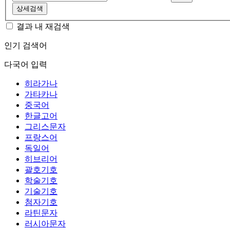
상세검색
결과 내 재검색
인기 검색어
다국어 입력
히라가나
가타카나
중국어
한글고어
그리스문자
프랑스어
독일어
히브리어
괄호기호
학술기호
기술기호
첨자기호
라틴문자
러시아문자