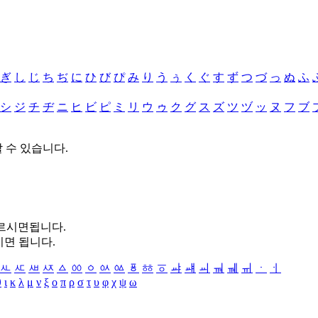
ぎ
し
じ
ち
ぢ
に
ひ
び
ぴ
み
り
う
ぅ
く
ぐ
す
ず
つ
づ
っ
ぬ
ふ
シ
ジ
チ
ヂ
ニ
ヒ
ビ
ピ
ミ
リ
ウ
ゥ
ク
グ
ス
ズ
ツ
ヅ
ッ
ヌ
フ
ブ
할 수 있습니다.
누르시면됩니다.
시면 됩니다.
ㅻ
ㅼ
ㅽ
ㅾ
ㅿ
ㆀ
ㆁ
ㆂ
ㆃ
ㆄ
ㆅ
ㆆ
ㆇ
ㆈ
ㆉ
ㆊ
ㆋ
ㆌ
ㆍ
ㆎ
θ
ι
κ
λ
μ
ν
ξ
ο
π
ρ
σ
τ
υ
φ
χ
ψ
ω