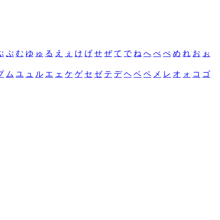
ぶ
ぷ
む
ゆ
ゅ
る
え
ぇ
け
げ
せ
ぜ
て
で
ね
へ
べ
ぺ
め
れ
お
ぉ
プ
ム
ユ
ュ
ル
エ
ェ
ケ
ゲ
セ
ゼ
テ
デ
ヘ
ベ
ペ
メ
レ
オ
ォ
コ
ゴ