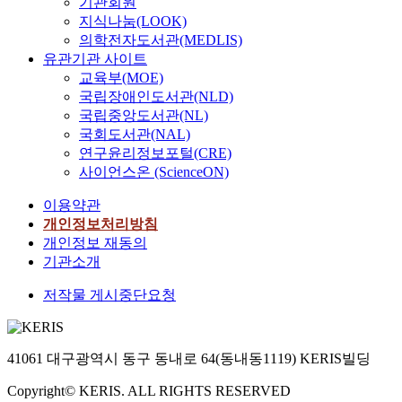
기관회원
지식나눔(LOOK)
의학전자도서관(MEDLIS)
유관기관 사이트
교육부(MOE)
국립장애인도서관(NLD)
국립중앙도서관(NL)
국회도서관(NAL)
연구윤리정보포털(CRE)
사이언스온 (ScienceON)
이용약관
개인정보처리방침
개인정보 재동의
기관소개
저작물 게시중단요청
41061 대구광역시 동구 동내로 64(동내동1119) KERIS빌딩
Copyright© KERIS. ALL RIGHTS RESERVED