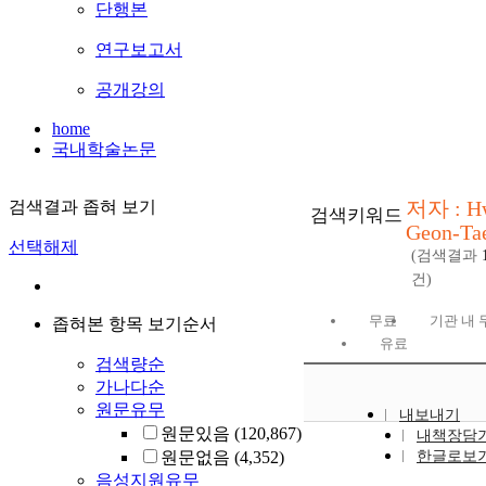
단행본
연구보고서
공개강의
home
국내학술논문
저자 : H
검색결과 좁혀 보기
검색키워드
Geon-Ta
선택해제
(검색결과
건)
무료
기관 내 
좁혀본 항목 보기순서
유료
검색량순
가나다순
원문유무
내보내기
원문있음
(120,867)
내책장담
원문없음
(4,352)
한글로보
음성지원유무