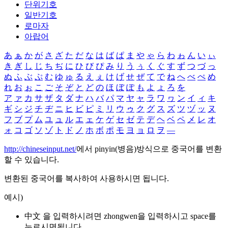
단위기호
일반기호
로마자
아랍어
あ
ぁ
か
が
さ
ざ
た
だ
な
は
ば
ぱ
ま
や
ゃ
ら
わ
ゎ
ん
い
ぃ
き
ぎ
し
じ
ち
ぢ
に
ひ
び
ぴ
み
り
う
ぅ
く
ぐ
す
ず
つ
づ
っ
ぬ
ふ
ぶ
ぷ
む
ゆ
ゅ
る
え
ぇ
け
げ
せ
ぜ
て
で
ね
へ
べ
ぺ
め
れ
お
ぉ
こ
ご
そ
ぞ
と
ど
の
ほ
ぼ
ぽ
も
よ
ょ
ろ
を
ア
ァ
カ
サ
ザ
タ
ダ
ナ
ハ
バ
パ
マ
ヤ
ャ
ラ
ワ
ヮ
ン
イ
ィ
キ
ギ
シ
ジ
チ
ヂ
ニ
ヒ
ビ
ピ
ミ
リ
ウ
ゥ
ク
グ
ス
ズ
ツ
ヅ
ッ
ヌ
フ
ブ
プ
ム
ユ
ュ
ル
エ
ェ
ケ
ゲ
セ
ゼ
テ
デ
ヘ
ベ
ペ
メ
レ
オ
ォ
コ
ゴ
ソ
ゾ
ト
ド
ノ
ホ
ボ
ポ
モ
ヨ
ョ
ロ
ヲ
―
http://chineseinput.net/
에서 pinyin(병음)방식으로 중국어를 변환
할 수 있습니다.
변환된 중국어를 복사하여 사용하시면 됩니다.
예시)
中文 을 입력하시려면
zhongwen
을 입력하시고 space를
누르시면됩니다.