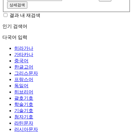
상세검색
결과 내 재검색
인기 검색어
다국어 입력
히라가나
가타카나
중국어
한글고어
그리스문자
프랑스어
독일어
히브리어
괄호기호
학술기호
기술기호
첨자기호
라틴문자
러시아문자