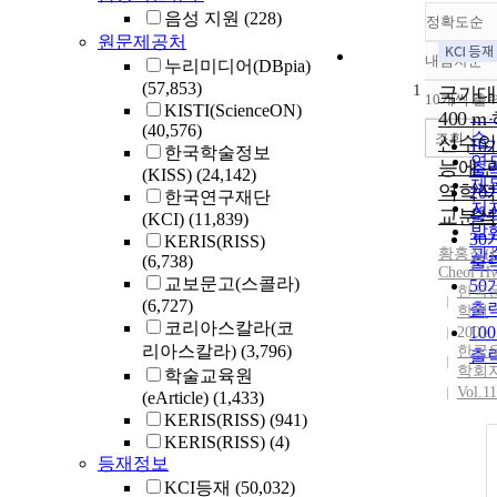
음성 지원
(228)
정확도순
원문제공처
내림차순
누리미디어(DBpia)
정
(57,853)
1
순
국가대
10개씩 출
내
KISTI(ScienceON)
인
400 m
(40,576)
순
조회
선수의
10
한국학술정보
연
능에 
출
(KISS)
(24,142)
제
역학적
20
한국연구재단
저
교분석
출
(KCI)
(11,839)
발
30
KERIS(RISS)
황홍철(H
관
(6,738)
출
Cheol
Hw
교보문고(스콜라)
50
한국
(6,727)
출
학회
코리아스칼라(코
10
2001
리아스칼라)
(3,796)
한국
출
학회
학술교육원
Vol.1
(eArticle)
(1,433)
KERIS(RISS)
(941)
KERIS(RISS)
(4)
등재정보
KCI등재
(50,032)