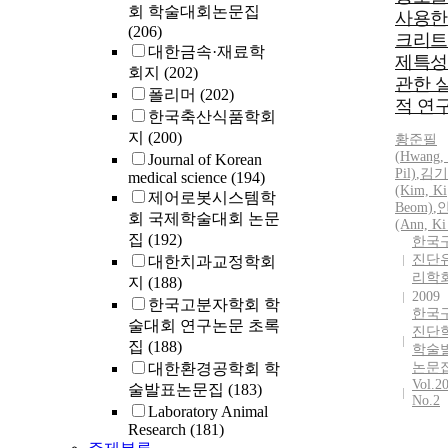
회 학술대회논문집
사용한
(206)
크리트
대한금속·재료학
제특성
회지
(202)
관한 
폴리머
(202)
적 연
한국축산식품학회
지
(200)
황준필
(
Hwang
,
Journal of Korean
Pil)
,
김기
medical science
(194)
(Kim, Ki
제어로봇시스템학
Beom)
,
회 국제학술대회 논문
(Ann, Ki
집
(192)
한국
진단
대한치과교정학회
리학
지
(188)
2009
한국고분자학회 학
한국
술대회 연구논문 초록
진단
집
(188)
학술
대한환경공학회 학
논문
Vol.2
술발표논문집
(183)
No.2
Laboratory Animal
Research
(181)