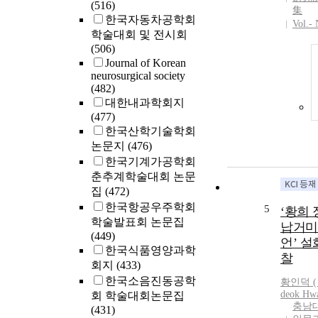
(516)
集
한국자동차공학회
Vol.-
학술대회 및 전시회
(506)
Journal of Korean
neurosurgical society
(482)
대한내과학회지
(477)
한국산학기술학회
논문지
(476)
한국기계가공학회
춘추계학술대회 논문
집
(472)
한국항공우주학회
5
‘황희
학술발표회 논문집
납거미
(449)
언’ 설
한국식품영양과학
찰
회지
(433)
한국소음진동공학
황인덕 ( 
deok
Hw
회 학술대회논문집
충남
(431)