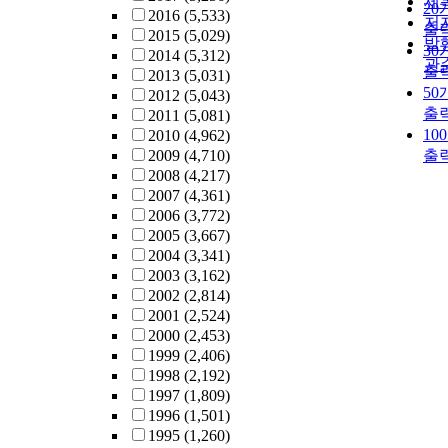
제
20
2016
(5,533)
Hwang-T
저
출
2015
(5,029)
concrete 
발
30
2014
(5,312)
67.7% lo
관
출
2013
(5,031)
thermal
50
2012
(5,043)
conductiv
출
2011
(5,081)
than nor
10
2010
(4,962)
concrete, 
2009
(4,710)
출
shows go
2008
(4,217)
thermal
2007
(4,361)
insulatio
2006
(3,772)
capacity.
2005
(3,667)
the leachi
2004
(3,341)
results s
2003
(3,162)
that 96% 
2002
(2,814)
heavy me
2001
(2,524)
such as P
2000
(2,453)
Mn were
1999
(2,406)
absorbed 
1998
(2,192)
Hwang-T
1997
(1,809)
concrete.
1996
(1,501)
1995
(1,260)