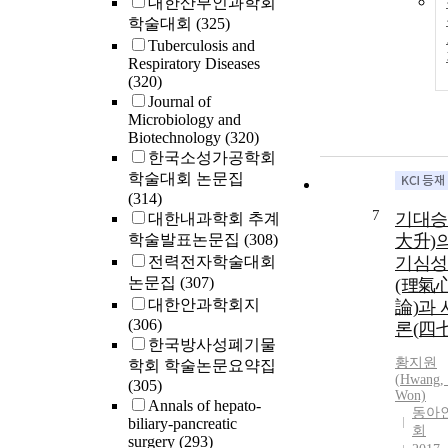
대한산부인과학회
학술대회
(325)
Tuberculosis and
Respiratory Diseases
(320)
Journal of
Microbiology and
Biotechnology
(320)
한국소성가공학회
학술대회 논문집
(314)
7
기대승
대한내과학회 추계
학술발표논문집
(308)
大升)
전력전자학술대회
기심성
논문집
(307)
(理氣
대한안과학회지
論)과
(306)
론(四
한국방사성폐기물
황지원
학회 학술논문요약집
(
Hwang
,
(305)
Won)
Annals of hepato-
동아
biliary-pancreatic
회
surgery
(293)