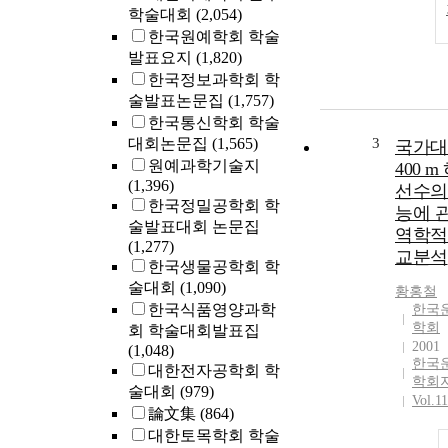
학술대회
(2,054)
한국원예학회 학술
발표요지
(1,820)
한국정보과학회 학
술발표논문집
(1,757)
한국통신학회 학술
대회논문집
(1,565)
3
국가대
원예과학기술지
400 m
(1,396)
선수의
한국정밀공학회 학
능에 
술발표대회 논문집
역학적
(1,277)
교분석
한국생물공학회 학
술대회
(1,090)
황홍철
한국식품영양과학
한국
학회
회 학술대회발표집
2001
(1,048)
한국
대한전자공학회 학
학회
술대회
(979)
Vol.1
論文集
(864)
대한토목학회 학술