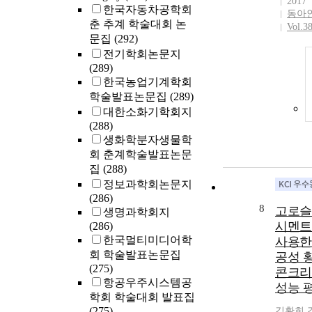
2017
한국자동차공학회
동아
춘 추계 학술대회 논
Vol.3
문집
(292)
전기학회논문지
(289)
한국농업기계학회
학술발표논문집
(289)
대한소화기학회지
(288)
생화학분자생물학
회 춘계학술발표논문
집
(288)
정보과학회논문지
(286)
8
고로슬
생명과학회지
시멘트
(286)
한국멀티미디어학
사용한
회 학술발표논문집
공성 
(275)
콘크리
항공우주시스템공
성능 
학회 학술대회 발표집
(275)
김황희
,