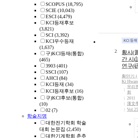
SCOPUS
(18,795)
SCIE
(10,043)
ESCI
(4,479)
KCI등재후보
(3,821)
SCI
(3,392)
KCI우수등재
(1,637)
2
황시(
구)KCI등재(통합)
간 시(
(465)
연구(
3903
(401)
SSCI
(107)
황만기 (
AHCI
(84)
Ki
Hwan
KCI등재
(34)
우리
KCI등재후보
(16)
회
구)KCI후보(통합)
2011
(10)
漢文
Vol.2
02
(7)
학술지명
대한전기학회 학술
대회 논문집
(2,450)
대한기계학회 춘추