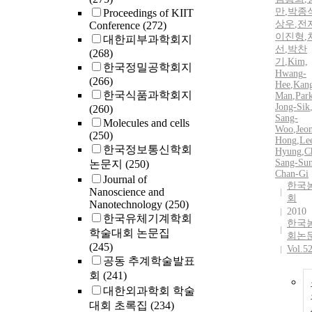
만
,
박종
Proceedings of KIIT
상우
,
전
Conference
(272)
이진형
,
대한피부과학회지
선
,
박찬
(268)
기
,
Kim,
한국정밀공학회지
Hwang
-
(266)
Hee
,
Kang
한국식품과학회지
Man
,
Park
Jong-Sik
(260)
Sang-
Molecules and cells
Woo
,
Jeon
(250)
Hong
,
Lee
한국정보통신학회
Hyung
,
C
Sang-Su
논문지
(250)
Chan-Gi
Journal of
한국
Nanoscience and
회
Nanotechnology
(250)
2010
한국유체기계학회
한국
학술대회 논문집
회논
(245)
Vol.5
공동 추계학술발표
회
(241)
대한외과학회 학술
대회 초록집
(234)