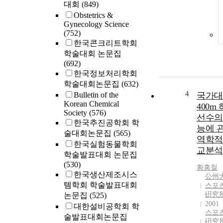
대회
(849)
Obstetrics &
Gynecology Science
(752)
한국콘크리트학회
학술대회 논문집
(692)
한국정보처리학회
학술대회논문집
(632)
4
Bulletin of the
국가대
Korean Chemical
400m
Society
(576)
선수의
한국추진공학회 학
능에 
술대회논문집
(565)
역학적
한국실험동물학회
교분석
학술발표대회 논문집
(530)
황홍철
한국생산제조시스
公州
템학회 학술발표대회
스포
硏究
논문집
(525)
2001
대한설비공학회 학
스포
술발표대회논문집
硏究