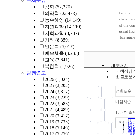
주제분류
공학
(52,270)
의약학
(22,473)
For the
characteri
농수해양
(14,149)
of the co
자연과학
(14,119)
using Hw
사회과학
(8,737)
Toh aggre
기타
(8,359)
thermal
인문학
(5,017)
Insulatio
예술체육
(3,233)
capacity t
교육
(2,641)
absorptio
내보내기
복합학
(1,926)
capacity 
내책장담
발행연도
heavy me
한글로보
2026
(1,024)
several te
2025
(3,202)
performed
2024
(3,317)
정확도순
study fou
2023
(3,229)
the Hwan
내림차순
2022
(3,583)
concrete 
정
2021
(4,489)
improved
순
10개씩 출
내
2020
(3,417)
characteri
인
2019
(3,733)
of conven
순
조회
10
2018
(5,146)
normal
연
출
2017
(5,256)
concrete.