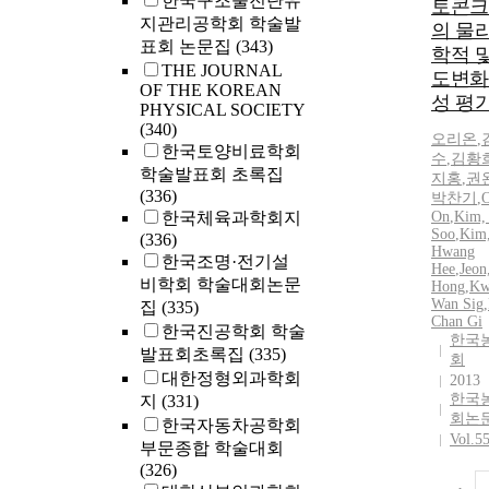
한국구조물진단유
토콘크
지관리공학회 학술발
의 물
표회 논문집
(343)
학적 및
THE JOURNAL
도변화
OF THE KOREAN
성 평
PHYSICAL SOCIETY
(340)
오리온
,
한국토양비료학회
수
,
김황
학술발표회 초록집
지홍
,
권
(336)
박찬기
,
O
한국체육과학회지
On
,
Kim,
Soo
,
Kim
(336)
Hwang
한국조명·전기설
Hee
,
Jeon,
비학회 학술대회논문
Hong
,
Kw
Wan Sig
,
집
(335)
Chan Gi
한국진공학회 학술
한국
발표회초록집
(335)
회
대한정형외과학회
2013
한국
지
(331)
회논
한국자동차공학회
Vol.5
부문종합 학술대회
(326)