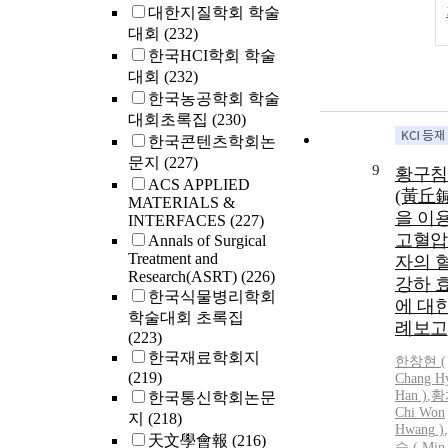
대한지질학회 학술
대회
(232)
한국HCI학회 학술
대회
(232)
한국농공학회 학술
대회초록집
(230)
한국콘텐츠학회논
문지
(227)
9
황구침
ACS APPLIED
(黃丘
MATERIALS &
을 이
INTERFACES
(227)
고혈압
Annals of Surgical
Treatment and
자의 
Research(ASRT)
(226)
강하 
한국식물병리학회
에 대한
학술대회 초록집
례보고
(223)
한국재료학회지
한창현 (
(219)
Chang H
Han )
,
황
한국통신학회논문
Chi Won
지
(218)
Hwang
)
,
天文學會報
(216)
숙 ( Min