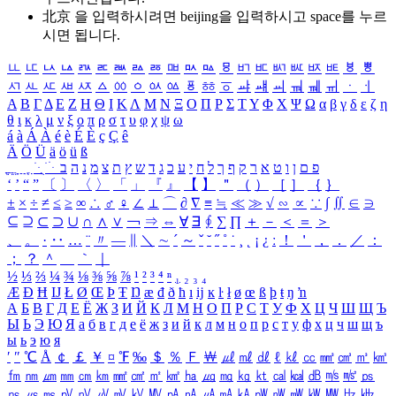
北京 을 입력하시려면
beijing
을 입력하시고 space를 누르
시면 됩니다.
ㅥ
ㅦ
ㅧ
ㅨ
ㅩ
ㅪ
ㅫ
ㅬ
ㅭ
ㅮ
ㅯ
ㅰ
ㅱ
ㅲ
ㅳ
ㅴ
ㅵ
ㅶ
ㅷ
ㅸ
ㅹ
ㅺ
ㅻ
ㅼ
ㅽ
ㅾ
ㅿ
ㆀ
ㆁ
ㆂ
ㆃ
ㆄ
ㆅ
ㆆ
ㆇ
ㆈ
ㆉ
ㆊ
ㆋ
ㆌ
ㆍ
ㆎ
Α
Β
Γ
Δ
Ε
Ζ
Η
Θ
Ι
Κ
Λ
Μ
Ν
Ξ
Ο
Π
Ρ
Σ
Τ
Υ
Φ
Χ
Ψ
Ω
α
β
γ
δ
ε
ζ
η
θ
ι
κ
λ
μ
ν
ξ
ο
π
ρ
σ
τ
υ
φ
χ
ψ
ω
á
à
Á
À
é
è
É
È
ç
Ç
ê
Ä
Ö
Ü
ä
ö
ü
ß
ְ
ֳ
ֲ
ֱ
ָ
ַ
ֵ
ֶ
ִ
ֹ
ּ
ֻ
ׂ
ׁ
ּ
ב
ה
נ
מ
צ
ת
ץ
ש
ד
ג
כ
ע
י
ח
ל
ך
ף
ק
ר
א
ט
ו
ן
ם
פ
‘
’
“
”
〔
〕
〈
〉
「
」
『
』
【
】
＂
（
）
［
］
｛
｝
±
×
÷
≠
≤
≥
∞
∴
♂
♀
∠
⊥
⌒
∂
∇
≡
≒
≪
≫
√
∽
∝
∵
∫
∬
∈
∋
⊆
⊇
⊂
⊃
∪
∩
∧
∨
￢
⇒
⇔
∀
∃
∮
∑
∏
＋
－
＜
＝
＞
、
。
·
‥
…
¨
〃
―
∥
＼
∼
´
～
ˇ
˘
˝
˚
˙
¸
˛
¡
¿
ː
！
＇
，
．
／
：
；
？
＾
＿
｀
｜
½
⅓
⅔
¼
¾
⅛
⅜
⅝
⅞
¹
²
³
⁴
ⁿ
₁
₂
₃
₄
Æ
Ð
Ħ
Ĳ
Ł
Ø
Œ
Þ
Ŧ
Ŋ
æ
đ
ð
ħ
ı
ĳ
ĸ
ŀ
ł
ø
œ
ß
þ
ŧ
ŋ
ŉ
А
Б
В
Г
Д
Е
Ё
Ж
З
И
Й
К
Л
М
Н
О
П
Р
С
Т
У
Ф
Х
Ц
Ч
Ш
Щ
Ъ
Ы
Ь
Э
Ю
Я
а
б
в
г
д
е
ё
ж
з
и
й
к
л
м
н
о
п
р
с
т
у
ф
х
ц
ч
ш
щ
ъ
ы
ь
э
ю
я
′
″
℃
Å
￠
￡
￥
¤
℉
‰
＄
％
Ｆ
￦
㎕
㎖
㎗
ℓ
㎘
㏄
㎣
㎤
㎥
㎦
㎙
㎚
㎛
㎜
㎝
㎞
㎟
㎠
㎡
㎢
㏊
㎍
㎎
㎏
㏏
㎈
㎉
㏈
㎧
㎨
㎰
㎱
㎲
㎳
㎴
㎵
㎶
㎷
㎸
㎹
㎀
㎁
㎂
㎃
㎄
㎺
㎻
㎽
㎾
㎿
㎐
㎑