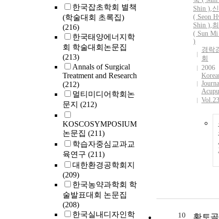
한국잡초학회 별책
Shin )
,
신
(학술대회 초록집)
( Seon 
Shin )
,
최
(216)
( Sun Mi
한국태양에너지학
)
회 학술대회논문집
경락
(213)
회
Annals of Surgical
2006
Treatment and Research
Korea
Journa
(212)
Acupu
멀티미디어학회논
Vol.2
문지
(212)
KOSCOSYMPOSIUM
논문집
(211)
학습자중심교과교
육연구
(211)
대한환경공학회지
(209)
한국농약과학회 학
술발표대회 논문집
(208)
한국실내디자인학
10
황토골