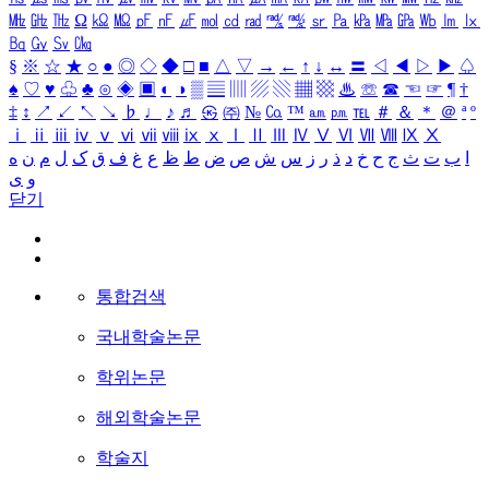
㎒
㎓
㎔
Ω
㏀
㏁
㎊
㎋
㎌
㏖
㏅
㎭
㎮
㎯
㏛
㎩
㎪
㎫
㎬
㏝
㏐
㏓
㏃
㏉
㏜
㏆
§
※
☆
★
○
●
◎
◇
◆
□
■
△
▽
→
←
↑
↓
↔
〓
◁
◀
▷
▶
♤
♠
♡
♥
♧
♣
⊙
◈
▣
◐
◑
▒
▤
▥
▨
▧
▦
▩
♨
☏
☎
☜
☞
¶
†
‡
↕
↗
↙
↖
↘
♭
♩
♪
♬
㉿
㈜
№
㏇
™
㏂
㏘
℡
＃
＆
＊
＠
ª
º
ⅰ
ⅱ
ⅲ
ⅳ
ⅴ
ⅵ
ⅶ
ⅷ
ⅸ
ⅹ
Ⅰ
Ⅱ
Ⅲ
Ⅳ
Ⅴ
Ⅵ
Ⅶ
Ⅷ
Ⅸ
Ⅹ
ا
ب
ت
ث
ج
ح
خ
د
ذ
ر
ز
س
ش
ص
ض
ط
ظ
ع
غ
ف
ق
ک
ل
م
ن
ه
و
ی
닫기
통합검색
국내학술논문
학위논문
해외학술논문
학술지