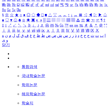
㎒
㎓
㎔
Ω
㏀
㏁
㎊
㎋
㎌
㏖
㏅
㎭
㎮
㎯
㏛
㎩
㎪
㎫
㎬
㏝
㏐
㏓
㏃
㏉
㏜
㏆
§
※
☆
★
○
●
◎
◇
◆
□
■
△
▽
→
←
↑
↓
↔
〓
◁
◀
▷
▶
♤
♠
♡
♥
♧
♣
⊙
◈
▣
◐
◑
▒
▤
▥
▨
▧
▦
▩
♨
☏
☎
☜
☞
¶
†
‡
↕
↗
↙
↖
↘
♭
♩
♪
♬
㉿
㈜
№
㏇
™
㏂
㏘
℡
＃
＆
＊
＠
ª
º
ⅰ
ⅱ
ⅲ
ⅳ
ⅴ
ⅵ
ⅶ
ⅷ
ⅸ
ⅹ
Ⅰ
Ⅱ
Ⅲ
Ⅳ
Ⅴ
Ⅵ
Ⅶ
Ⅷ
Ⅸ
Ⅹ
ا
ب
ت
ث
ج
ح
خ
د
ذ
ر
ز
س
ش
ص
ض
ط
ظ
ع
غ
ف
ق
ک
ل
م
ن
ه
و
ی
닫기
통합검색
국내학술논문
학위논문
해외학술논문
학술지