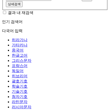
상세검색
결과 내 재검색
인기 검색어
다국어 입력
히라가나
가타카나
중국어
한글고어
그리스문자
프랑스어
독일어
히브리어
괄호기호
학술기호
기술기호
첨자기호
라틴문자
러시아문자