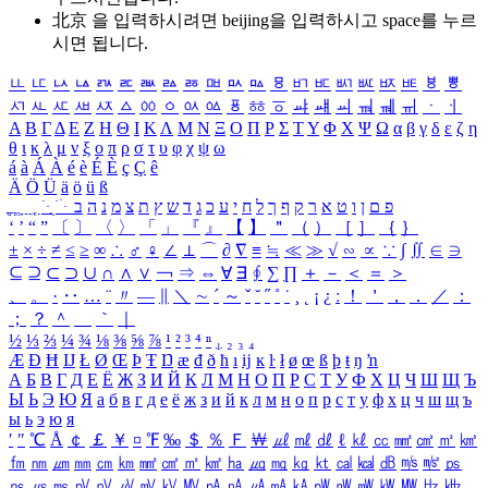
北京 을 입력하시려면
beijing
을 입력하시고 space를 누르
시면 됩니다.
ㅥ
ㅦ
ㅧ
ㅨ
ㅩ
ㅪ
ㅫ
ㅬ
ㅭ
ㅮ
ㅯ
ㅰ
ㅱ
ㅲ
ㅳ
ㅴ
ㅵ
ㅶ
ㅷ
ㅸ
ㅹ
ㅺ
ㅻ
ㅼ
ㅽ
ㅾ
ㅿ
ㆀ
ㆁ
ㆂ
ㆃ
ㆄ
ㆅ
ㆆ
ㆇ
ㆈ
ㆉ
ㆊ
ㆋ
ㆌ
ㆍ
ㆎ
Α
Β
Γ
Δ
Ε
Ζ
Η
Θ
Ι
Κ
Λ
Μ
Ν
Ξ
Ο
Π
Ρ
Σ
Τ
Υ
Φ
Χ
Ψ
Ω
α
β
γ
δ
ε
ζ
η
θ
ι
κ
λ
μ
ν
ξ
ο
π
ρ
σ
τ
υ
φ
χ
ψ
ω
á
à
Á
À
é
è
É
È
ç
Ç
ê
Ä
Ö
Ü
ä
ö
ü
ß
ְ
ֳ
ֲ
ֱ
ָ
ַ
ֵ
ֶ
ִ
ֹ
ּ
ֻ
ׂ
ׁ
ּ
ב
ה
נ
מ
צ
ת
ץ
ש
ד
ג
כ
ע
י
ח
ל
ך
ף
ק
ר
א
ט
ו
ן
ם
פ
‘
’
“
”
〔
〕
〈
〉
「
」
『
』
【
】
＂
（
）
［
］
｛
｝
±
×
÷
≠
≤
≥
∞
∴
♂
♀
∠
⊥
⌒
∂
∇
≡
≒
≪
≫
√
∽
∝
∵
∫
∬
∈
∋
⊆
⊇
⊂
⊃
∪
∩
∧
∨
￢
⇒
⇔
∀
∃
∮
∑
∏
＋
－
＜
＝
＞
、
。
·
‥
…
¨
〃
―
∥
＼
∼
´
～
ˇ
˘
˝
˚
˙
¸
˛
¡
¿
ː
！
＇
，
．
／
：
；
？
＾
＿
｀
｜
½
⅓
⅔
¼
¾
⅛
⅜
⅝
⅞
¹
²
³
⁴
ⁿ
₁
₂
₃
₄
Æ
Ð
Ħ
Ĳ
Ł
Ø
Œ
Þ
Ŧ
Ŋ
æ
đ
ð
ħ
ı
ĳ
ĸ
ŀ
ł
ø
œ
ß
þ
ŧ
ŋ
ŉ
А
Б
В
Г
Д
Е
Ё
Ж
З
И
Й
К
Л
М
Н
О
П
Р
С
Т
У
Ф
Х
Ц
Ч
Ш
Щ
Ъ
Ы
Ь
Э
Ю
Я
а
б
в
г
д
е
ё
ж
з
и
й
к
л
м
н
о
п
р
с
т
у
ф
х
ц
ч
ш
щ
ъ
ы
ь
э
ю
я
′
″
℃
Å
￠
￡
￥
¤
℉
‰
＄
％
Ｆ
￦
㎕
㎖
㎗
ℓ
㎘
㏄
㎣
㎤
㎥
㎦
㎙
㎚
㎛
㎜
㎝
㎞
㎟
㎠
㎡
㎢
㏊
㎍
㎎
㎏
㏏
㎈
㎉
㏈
㎧
㎨
㎰
㎱
㎲
㎳
㎴
㎵
㎶
㎷
㎸
㎹
㎀
㎁
㎂
㎃
㎄
㎺
㎻
㎽
㎾
㎿
㎐
㎑