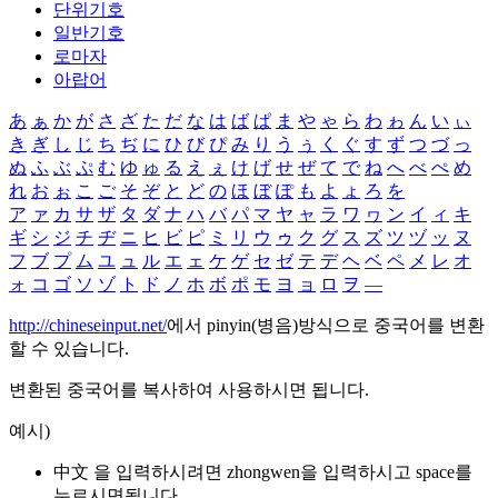
단위기호
일반기호
로마자
아랍어
あ
ぁ
か
が
さ
ざ
た
だ
な
は
ば
ぱ
ま
や
ゃ
ら
わ
ゎ
ん
い
ぃ
き
ぎ
し
じ
ち
ぢ
に
ひ
び
ぴ
み
り
う
ぅ
く
ぐ
す
ず
つ
づ
っ
ぬ
ふ
ぶ
ぷ
む
ゆ
ゅ
る
え
ぇ
け
げ
せ
ぜ
て
で
ね
へ
べ
ぺ
め
れ
お
ぉ
こ
ご
そ
ぞ
と
ど
の
ほ
ぼ
ぽ
も
よ
ょ
ろ
を
ア
ァ
カ
サ
ザ
タ
ダ
ナ
ハ
バ
パ
マ
ヤ
ャ
ラ
ワ
ヮ
ン
イ
ィ
キ
ギ
シ
ジ
チ
ヂ
ニ
ヒ
ビ
ピ
ミ
リ
ウ
ゥ
ク
グ
ス
ズ
ツ
ヅ
ッ
ヌ
フ
ブ
プ
ム
ユ
ュ
ル
エ
ェ
ケ
ゲ
セ
ゼ
テ
デ
ヘ
ベ
ペ
メ
レ
オ
ォ
コ
ゴ
ソ
ゾ
ト
ド
ノ
ホ
ボ
ポ
モ
ヨ
ョ
ロ
ヲ
―
http://chineseinput.net/
에서 pinyin(병음)방식으로 중국어를 변환
할 수 있습니다.
변환된 중국어를 복사하여 사용하시면 됩니다.
예시)
中文 을 입력하시려면
zhongwen
을 입력하시고 space를
누르시면됩니다.