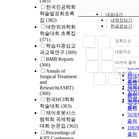
(383)
한국진공학회
학술발표회초록
내보내기
집
(382)
내책장담기
한글로보기
대한외과학회
학술대회 초록집
(371)
정확도순
학습자중심교
내림차순
과교육연구
(369)
정확
BMB Reports
순
10개씩 출력
(366)
내림
인기
Annals of
순
조회
10개
Surgical Treatment
연도
and
출력
제목
Research(ASRT)
20개
저자
(366)
출력
한국HCI학회
발행
30개
학술대회
(363)
관순
출력
제어로봇시스
50개
템학회 국제학술
출력
대회 논문집
(362)
100
Proceedings of
출력
KIIT Conference