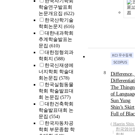
한국자기학회
학술연구발표회
문
기
논문개요집
(622)
한국산학기술
학회논문지
(616)
대한내과학회
추계학술발표논
문집
(610)
대한정형외과
학회지
(588)
한국신재생에
너지학회 학술대
8
Difference,
회논문집
(578)
Differentiat
한국실험동물
The Thingn
학회 학술발표대
of Language
회 논문집
(577)
Sun Yung
대한건축학회
Shin’s Skirt
학술발표대회 논
Full of Bla
문집
(554)
한국자동차공
( Haerin
Shin
학회 부문종합 학
한국영어
학회