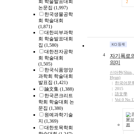
회 학술발표대회
2
논문집
(1,997)
한국생물공학
회 학술대회
(1,871)
대한피부과학
회 학술발표대회
집
(1,580)
대한전자공학
4
자기폭로
회 학술대회
의미
(1,505)
한국식품영양
신아현(
Shin
,
과학회 학술대회
Hyun)
발표집
(1,421)
한국어문
論文集
(1,388)
2015
語文學
한국콘크리트
Vol.0 No.1
학회 학술대회 논
문집
(1,380)
원예과학기술
문
지
(1,369)
기
대한토목학회
학술대회
(1,247)