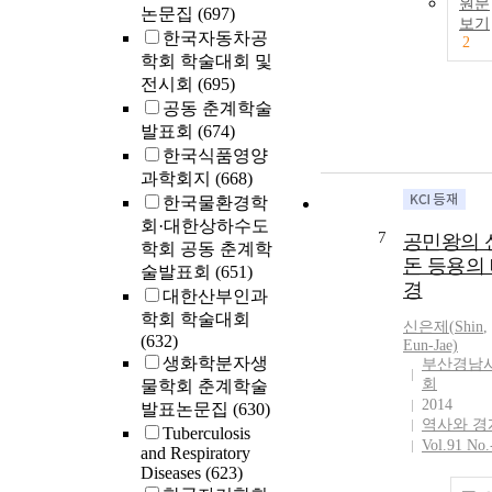
원문
논문집
(697)
보기
한국자동차공
2
학회 학술대회 및
전시회
(695)
공동 춘계학술
발표회
(674)
한국식품영양
과학회지
(668)
한국물환경학
회·대한상하수도
7
공민왕의 
학회 공동 춘계학
돈 등용의
술발표회
(651)
경
대한산부인과
학회 학술대회
신은제(
Shin
,
(632)
Eun-Jae)
생화학분자생
부산경남
회
물학회 춘계학술
2014
발표논문집
(630)
역사와 경
Tuberculosis
Vol.91 No.
and Respiratory
Diseases
(623)