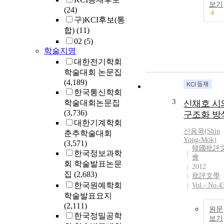
보기
(24)
4
구)KCI후보(통
합)
(11)
02
(5)
학술지명
대한전기학회
학술대회 논문집
(4,189)
한국통신학회
3
학술대회논문집
신채호 시
(3,736)
구조화 방
대한기계학회
신용목(
Shin
춘추학술대회
Yong-Mok)
(3,571)
韓國批評
한국정보과학
會
회 학술발표논문
2012
집
(2,683)
批評文學
한국원예학회
Vol.- No.4
학술발표요지
(2,111)
원문
한국정밀공학
보기