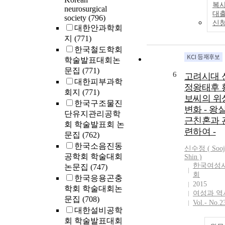
복사
neurosurgical
대
society
(796)
신
대한안과학회
지
(771)
한국철도학회
학술발표대회논
문집
(771)
6
고려시대 
대한피부과학
정왕태후 
회지
(771)
보씨의 위
한국구조물진
변화 - 왕
단유지관리공학
근친혼과 
회 학술발표회 논
련하여 -
문집
(762)
한국소음진동
신수정 ( Sooj
공학회 학술대회
Shin
)
한국여성
논문집
(747)
회
한국응용곤충
2015
학회 학술대회논
여성과 역
문집
(708)
Vol.- No.2
대한설비공학
회 학술발표대회