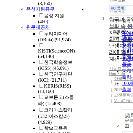
정확도순
(8,160)
음성지원유무
내림차순
정확
음성 지원
1
순
한국과 독
10개씩 출력
(460)
내림
인기
설화 속 
원문제공처
순
조회
자의 형상
10개
누리미디어
연도
의미 -신
(DBpia)
(91,974)
출력
제목
난쟁이의 
20개
저자
KISTI(ScienceON)
리에 얽힌
출력
(64,140)
발행
계관적 편
30개
한국학술정보
관순
출력
(KISS)
(45,091)
신동흔 ( Don
50개
한국연구재단
Hun
Shin
)
출력
한국고전
(KCI)
(21,711)
100
회
KERIS(RISS)
출력
2015
(13,166)
고전문학
교보문고(스콜
Vol.47 No.
라)
(12,408)
코리아스칼라
(코리아스칼라)
문
(4,929)
기
학술교육원