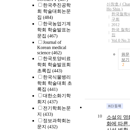
신창호 ( Cha
한국추진공학
Ho
Shin
)
회 학술대회논문
한국철학
집
(484)
구회
한국농업기계
2012
학회 학술발표논
한국 철학
집
문집
(467)
Vol.0 No.3
Journal of
Korean medical
science
(462)
원문
한국토양비료
보기
학회 학술발표회
2
초록집
(443)
한국식물병리
학회 학술대회 초
록집
(441)
대한소화기학
회지
(437)
전기학회논문
지
(433)
10
소설의 영
정보과학회논
화에 따른
문지
(432)