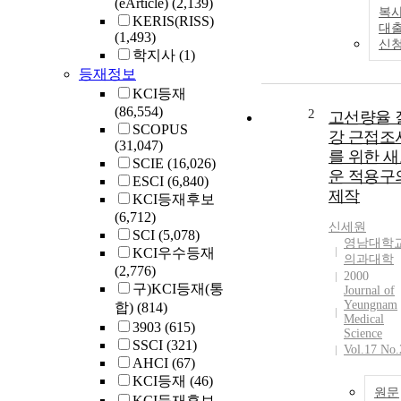
(eArticle)
(2,139)
복사
KERIS(RISS)
대
(1,493)
신
학지사
(1)
등재정보
KCI등재
(86,554)
2
고선량율 
SCOPUS
강 근접조
(31,047)
를 위한 
SCIE
(16,026)
운 적용구
ESCI
(6,840)
제작
KCI등재후보
(6,712)
신세원
SCI
(5,078)
영남대학
KCI우수등재
의과대학
(2,776)
2000
구)KCI등재(통
Journal of
Yeungnam
합)
(814)
Medical
3903
(615)
Science
SSCI
(321)
Vol.17 No.
AHCI
(67)
KCI등재
(46)
원문
KCI등재후보