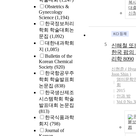
복사
Obstetrics &
대
Gynecology
신
Science
(1,194)
한국정보처리
학회 학술대회논
문집
(1,092)
대한내과학회
5
신해철 또
지
(1,085)
한국 팝의
Bulletin of the
리학 8090
Korean Chemical
Society
(920)
신현준 ( Hyu
한국항공우주
Joon
Shin
)
학회 학술발표회
영미문학
회
논문집
(838)
2015
한국생산제조
안과 밖
시스템학회 학술
Vol.0 No.3
발표대회 논문집
(813)
한국식품과학
문
회지
(798)
기
Journal of
Korean