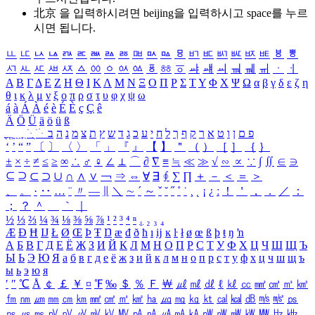
北京 을 입력하시려면
beijing
을 입력하시고 space를 누르
시면 됩니다.
ㅥ
ㅦ
ㅧ
ㅨ
ㅩ
ㅪ
ㅫ
ㅬ
ㅭ
ㅮ
ㅯ
ㅰ
ㅱ
ㅲ
ㅳ
ㅴ
ㅵ
ㅶ
ㅷ
ㅸ
ㅹ
ㅺ
ㅻ
ㅼ
ㅽ
ㅾ
ㅿ
ㆀ
ㆁ
ㆂ
ㆃ
ㆄ
ㆅ
ㆆ
ㆇ
ㆈ
ㆉ
ㆊ
ㆋ
ㆌ
ㆍ
ㆎ
Α
Β
Γ
Δ
Ε
Ζ
Η
Θ
Ι
Κ
Λ
Μ
Ν
Ξ
Ο
Π
Ρ
Σ
Τ
Υ
Φ
Χ
Ψ
Ω
α
β
γ
δ
ε
ζ
η
θ
ι
κ
λ
μ
ν
ξ
ο
π
ρ
σ
τ
υ
φ
χ
ψ
ω
á
à
Á
À
é
è
É
È
ç
Ç
ê
Ä
Ö
Ü
ä
ö
ü
ß
ְ
ֳ
ֲ
ֱ
ָ
ַ
ֵ
ֶ
ִ
ֹ
ּ
ֻ
ׂ
ׁ
ּ
ב
ה
נ
מ
צ
ת
ץ
ש
ד
ג
כ
ע
י
ח
ל
ך
ף
ק
ר
א
ט
ו
ן
ם
פ
‘
’
“
”
〔
〕
〈
〉
「
」
『
』
【
】
＂
（
）
［
］
｛
｝
±
×
÷
≠
≤
≥
∞
∴
♂
♀
∠
⊥
⌒
∂
∇
≡
≒
≪
≫
√
∽
∝
∵
∫
∬
∈
∋
⊆
⊇
⊂
⊃
∪
∩
∧
∨
￢
⇒
⇔
∀
∃
∮
∑
∏
＋
－
＜
＝
＞
、
。
·
‥
…
¨
〃
―
∥
＼
∼
´
～
ˇ
˘
˝
˚
˙
¸
˛
¡
¿
ː
！
＇
，
．
／
：
；
？
＾
＿
｀
｜
½
⅓
⅔
¼
¾
⅛
⅜
⅝
⅞
¹
²
³
⁴
ⁿ
₁
₂
₃
₄
Æ
Ð
Ħ
Ĳ
Ł
Ø
Œ
Þ
Ŧ
Ŋ
æ
đ
ð
ħ
ı
ĳ
ĸ
ŀ
ł
ø
œ
ß
þ
ŧ
ŋ
ŉ
А
Б
В
Г
Д
Е
Ё
Ж
З
И
Й
К
Л
М
Н
О
П
Р
С
Т
У
Ф
Х
Ц
Ч
Ш
Щ
Ъ
Ы
Ь
Э
Ю
Я
а
б
в
г
д
е
ё
ж
з
и
й
к
л
м
н
о
п
р
с
т
у
ф
х
ц
ч
ш
щ
ъ
ы
ь
э
ю
я
′
″
℃
Å
￠
￡
￥
¤
℉
‰
＄
％
Ｆ
￦
㎕
㎖
㎗
ℓ
㎘
㏄
㎣
㎤
㎥
㎦
㎙
㎚
㎛
㎜
㎝
㎞
㎟
㎠
㎡
㎢
㏊
㎍
㎎
㎏
㏏
㎈
㎉
㏈
㎧
㎨
㎰
㎱
㎲
㎳
㎴
㎵
㎶
㎷
㎸
㎹
㎀
㎁
㎂
㎃
㎄
㎺
㎻
㎽
㎾
㎿
㎐
㎑