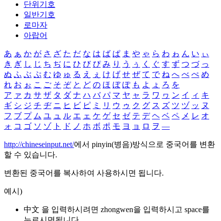
단위기호
일반기호
로마자
아랍어
あ
ぁ
か
が
さ
ざ
た
だ
な
は
ば
ぱ
ま
や
ゃ
ら
わ
ゎ
ん
い
ぃ
き
ぎ
し
じ
ち
ぢ
に
ひ
び
ぴ
み
り
う
ぅ
く
ぐ
す
ず
つ
づ
っ
ぬ
ふ
ぶ
ぷ
む
ゆ
ゅ
る
え
ぇ
け
げ
せ
ぜ
て
で
ね
へ
べ
ぺ
め
れ
お
ぉ
こ
ご
そ
ぞ
と
ど
の
ほ
ぼ
ぽ
も
よ
ょ
ろ
を
ア
ァ
カ
サ
ザ
タ
ダ
ナ
ハ
バ
パ
マ
ヤ
ャ
ラ
ワ
ヮ
ン
イ
ィ
キ
ギ
シ
ジ
チ
ヂ
ニ
ヒ
ビ
ピ
ミ
リ
ウ
ゥ
ク
グ
ス
ズ
ツ
ヅ
ッ
ヌ
フ
ブ
プ
ム
ユ
ュ
ル
エ
ェ
ケ
ゲ
セ
ゼ
テ
デ
ヘ
ベ
ペ
メ
レ
オ
ォ
コ
ゴ
ソ
ゾ
ト
ド
ノ
ホ
ボ
ポ
モ
ヨ
ョ
ロ
ヲ
―
http://chineseinput.net/
에서 pinyin(병음)방식으로 중국어를 변환
할 수 있습니다.
변환된 중국어를 복사하여 사용하시면 됩니다.
예시)
中文 을 입력하시려면
zhongwen
을 입력하시고 space를
누르시면됩니다.