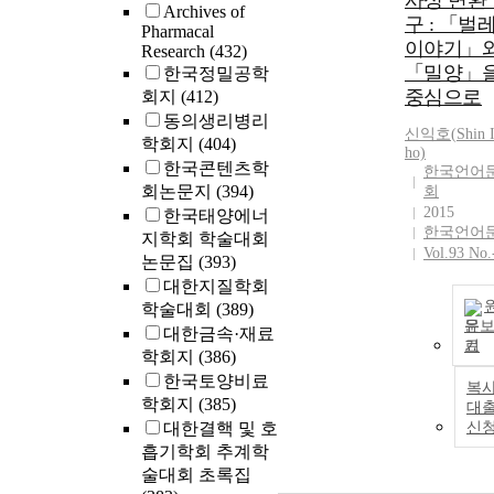
사성 변환
Archives of
구 : 「벌
Pharmacal
이야기」
Research
(432)
「밀양」
한국정밀공학
중심으로
회지
(412)
동의생리병리
신익호(
Shin
I
학회지
(404)
ho)
한국콘텐츠학
한국언어
회논문지
(394)
회
2015
한국태양에너
한국언어
지학회 학술대회
Vol.93 No.
논문집
(393)
대한지질학회
학술대회
(389)
문
대한금속·재료
기
학회지
(386)
한국토양비료
복사
학회지
(385)
대
대한결핵 및 호
신
흡기학회 추계학
술대회 초록집