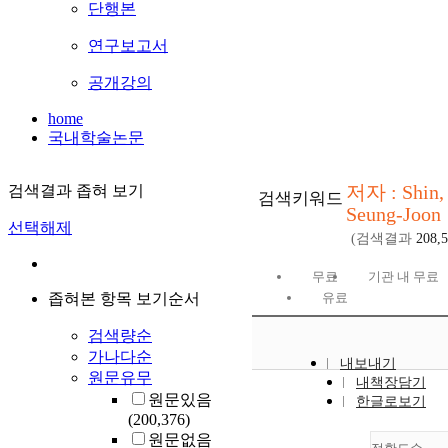
단행본
연구보고서
공개강의
home
국내학술논문
저자 : Shin,
검색결과 좁혀 보기
검색키워드
Seung-Joon
선택해제
(검색결과
208,
무료
기관 내 무료
좁혀본 항목 보기순서
유료
검색량순
가나다순
내보내기
원문유무
내책장담기
원문있음
한글로보기
(200,376)
원문없음