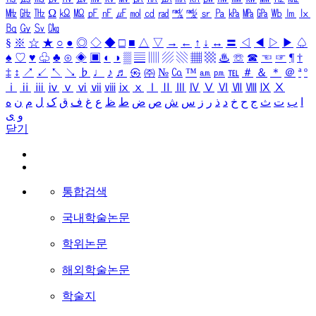
㎒
㎓
㎔
Ω
㏀
㏁
㎊
㎋
㎌
㏖
㏅
㎭
㎮
㎯
㏛
㎩
㎪
㎫
㎬
㏝
㏐
㏓
㏃
㏉
㏜
㏆
§
※
☆
★
○
●
◎
◇
◆
□
■
△
▽
→
←
↑
↓
↔
〓
◁
◀
▷
▶
♤
♠
♡
♥
♧
♣
⊙
◈
▣
◐
◑
▒
▤
▥
▨
▧
▦
▩
♨
☏
☎
☜
☞
¶
†
‡
↕
↗
↙
↖
↘
♭
♩
♪
♬
㉿
㈜
№
㏇
™
㏂
㏘
℡
＃
＆
＊
＠
ª
º
ⅰ
ⅱ
ⅲ
ⅳ
ⅴ
ⅵ
ⅶ
ⅷ
ⅸ
ⅹ
Ⅰ
Ⅱ
Ⅲ
Ⅳ
Ⅴ
Ⅵ
Ⅶ
Ⅷ
Ⅸ
Ⅹ
ا
ب
ت
ث
ج
ح
خ
د
ذ
ر
ز
س
ش
ص
ض
ط
ظ
ع
غ
ف
ق
ک
ل
م
ن
ه
و
ی
닫기
통합검색
국내학술논문
학위논문
해외학술논문
학술지