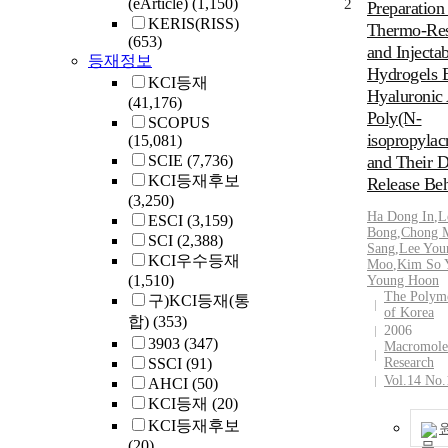
(eArticle)
(1,150)
2
Preparation
mineral nitrog
KERIS(RISS)
Thermo-Res
applied at the l
(653)
and Injecta
90, 180, 270 a
등재정보
ha^(-1) in 3 cut
Hydrogels 
KCI등재
120, 240. 360
Hyaluronic
(41,176)
ha^(-1) in 4 cu
Poly(N-
SCOPUS
0. 150. 300. 4
isopropylac
(15,081)
kg ha^(-1) in 5
SCIE
(7,736)
and Their 
respectively. T
KCI등재후보
Release Be
matter yields o
(3,250)
frequencies in
Ha
Dong In
,
L
ESCI
(3,159)
significantly h
Bong
,
Chong 
SCI
(2,388)
Sang
,
Lee You
in the other ha
KCI우수등재
Moo
,
Kim So 
years. Mean dr
(1,510)
Young Hoon
yield were 13.
The Polyme
구)KCI등재(통
14.3 tons ha-1 
of Korea
합)
(353)
2006
5 cuttings, res
3903
(347)
Macromole
Higher efficien
SSCI
(91)
Research
matter product
Vol.14 No.
AHCI
(50)
response to mi
KCI등재
(20)
nitrogen appli
KCI등재후보
recorded as 12.
(20)