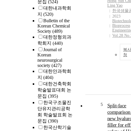
Hong
,
Yun Ch
문집
(524)
30.8∼81.4 kg 
viscosity abov
엽생산량은 각각 2
Ling Yao
대한내과학회
cut^(-1) in 5 cu
35$^{circ}C$, 
02, 2. 94, 5. 47
한국생물
지
(520)
respectively.
allowing the ge
ha-1yr-1이
2023
maintain their 
Bulletin of the
량의 유기탄소량은
Biotechnol
Korean Chemical
24 h after in v
Bioprocess
1. 80, 1. 32, 2.
Engineerin
Society
(489)
administration
ton C ha-1yr
Vol.28 No.
대한정형외과
in vitro ribofl
낙엽량 6. 09, 5. 
학회지
(440)
study, the HA
2. 57 ton/
gel showed a 
Journal of
복사
의 유기탄소량은 2
Korean
sustained rele
청
43, 2. 00, 1. 1
neurosurgical
when the grafti
토양 20cm까
society
(427)
PNIPAAm onto
소축척량은 각각 
대한안과학회
backbone was i
54. 90, 50. 69,
지
(404)
In addition, B
87 ton C ha-1
대한건축학회
from the PNI
2012년 토양
학술발표대회 논
gels showed 
배출된 유기
문집
(395)
concentration 
2011, 2012년
12 h after bein
한국구조물진
42, 4. 14 ton 
5
Split-face
into the dorsal
단유지관리공학
었다. 한라산
comparison 
rabbit, followe
에서는 2011년에
회 학술발표회 논
new hyaluro
sustained relea
ton C ha-1y
문집
(390)
filler for e
after 60 h.
소를 대기로 
한국산학기술