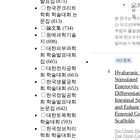
발표집
(871)
11.2∼11.6 tons
analysis reveal
한국콘크리트
ranges of 246
phase transitio
학회 학술대회 논
ha^(-1) yr^(-1) 
PNIPAAm-graf
본 연구는 우
문집
(813)
cuttings, respe
solution occurr
산 아고산대에
論文集
(734)
Maximun dry m
around
무림의 물질생
원예과학기술
yields(Ymax.) 
30$\∼$33$^{ci
포와 탄소수지
지
(698)
tons at the leve
the graft yield 
알아보기 위해
대한피부과학
limiting N(Nma
PNIPAAm onto
다. 구상나무
회 학술발표대회
379.5 kg ha^(-1
backbone incre
은 2009, 2010,
집
(665)
3 cuttings. 11.
HA-g-PNIPAA
2012 와 2013
level of limiti
copolymer sol
대한전자공학
88, 106. 42, 10
4
Hyaluronic
298.4 kg ha^(-1
exhibited shar
회 학술대회
(663)
31와 91. 48t
Stimulated
4 cuttings, and
transition. The
소량은 44. 5, 47
한국생물공학
Enterocytic
level of limiti
PNIPAAm-graf
45, 48. 74와 41
회 학술대회
(652)
467.7 kg ha^(-1
($M_{w}$=6,1
Differentiat
C/ha 이었다
한국정밀공학
5 cuttings, res
a narrower tem
Intestinal S
2009, 2010, 2
회 학술발표대회
Economic N lev
range for optic
년에 각각 11. 40,
and Enhanc
논문집
(642)
cuts were in th
changes than t
05 와 -9. 46 to
Enteroid Gr
대한토목학회
85.1∼116.1 kg
chain PNIPAAm
이었고, 유기
Scaffolds
학술대회
(593)
cut^(-1) in 3 cu
HA ($M_{w}$=
량은 5. 13, 3. 
한국정보처리
31.3∼69.7 kg 
PNIPAAm-graf
-4. 25 ton C 
Siu Chung
Ha
학회 학술대회논
Tsai
,
Shinn-G
cut^(-1) in 4 c
exhibited an in
다. 2009~20