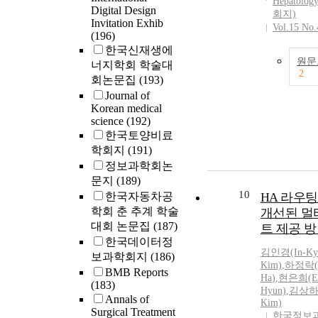
Hepatol
results of this 
Digital Design
회지)
suggest that th
Invitation Exhib
Vol.15 No.
forests of Nam
(196)
decompose lea
한국신재생에
the high atmos
원문
너지학회 학술대
2
temperature a
회논문집
(193)
accumulate a l
Journal of
amount of org
Korean medical
in the soil to 
science
(192)
climate contro
한국토양비료
service functio
학회지
(191)
정보과학회논
문지
(189)
10
한국자동차공
HA 라우
학회 춘 추계 학술
개선된 멀
대회 논문집
(187)
트 제공 
한국데이터정
김인경(In-Ky
보과학회지
(186)
Kim)
,
하정락(J
BMB Reports
Ha
)
,
현은희(Eu
(183)
Hyun)
,
김상하(
Annals of
Kim)
Surgical Treatment
한국정보