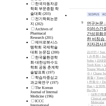
한국자동차공
and soil organ
distribution w
학회 부문종합 학
6,277,000 won
술대회
(203)
ha<sup>-1</su
전기학회논문
9
000 won
연구논문 :
지
(202)
ha<sup>-1</su
이러스간
Archives of
19,467,000 w
Pharmacal
간섬유화의
ha<sup>-1</su
Research
(201)
한 비침습
value per ton o
제어로봇시스
지자검사의
organic carbon
템학회 국제학술
through net
대회 논문집
(200)
김선민 ( Sun 
photosynthesi
)
,
손주현 ( Joo
한국물환경학
320,000 won
Sohn )
,
김태엽 
회·대한상하수도
ha<sup>-1</s
Yeob Kim )
,
학회 공동 춘계학
Young Wook 
year<sup>-1</
술발표회
(197)
수 ( Chang So
the value of e
학습자중심교
용철 ( Yong C
services stored
)
,
한동수 ( Don
과교육연구
(197)
in the Namsan 
Han )
,
오영하 (
The Korean
ecosystem was
Ha
Oh )
Journal of Internal
million won
대한간학
Medicine
(196)
ha<sup>-1</su
Clinical an
ICCC
Molecular
years. Conclus
International