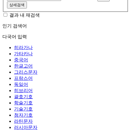
상세검색
결과 내 재검색
인기 검색어
다국어 입력
히라가나
가타카나
중국어
한글고어
그리스문자
프랑스어
독일어
히브리어
괄호기호
학술기호
기술기호
첨자기호
라틴문자
러시아문자