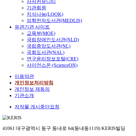
사서커뮤니티
기관회원
지식나눔(LOOK)
의학전자도서관(MEDLIS)
유관기관 사이트
교육부(MOE)
국립장애인도서관(NLD)
국립중앙도서관(NL)
국회도서관(NAL)
연구윤리정보포털(CRE)
사이언스온 (ScienceON)
이용약관
개인정보처리방침
개인정보 재동의
기관소개
저작물 게시중단요청
41061 대구광역시 동구 동내로 64(동내동1119) KERIS빌딩