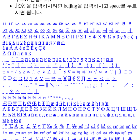
北京 을 입력하시려면
beijing
을 입력하시고 space를 누르
시면 됩니다.
ㅥ
ㅦ
ㅧ
ㅨ
ㅩ
ㅪ
ㅫ
ㅬ
ㅭ
ㅮ
ㅯ
ㅰ
ㅱ
ㅲ
ㅳ
ㅴ
ㅵ
ㅶ
ㅷ
ㅸ
ㅹ
ㅺ
ㅻ
ㅼ
ㅽ
ㅾ
ㅿ
ㆀ
ㆁ
ㆂ
ㆃ
ㆄ
ㆅ
ㆆ
ㆇ
ㆈ
ㆉ
ㆊ
ㆋ
ㆌ
ㆍ
ㆎ
Α
Β
Γ
Δ
Ε
Ζ
Η
Θ
Ι
Κ
Λ
Μ
Ν
Ξ
Ο
Π
Ρ
Σ
Τ
Υ
Φ
Χ
Ψ
Ω
α
β
γ
δ
ε
ζ
η
θ
ι
κ
λ
μ
ν
ξ
ο
π
ρ
σ
τ
υ
φ
χ
ψ
ω
á
à
Á
À
é
è
É
È
ç
Ç
ê
Ä
Ö
Ü
ä
ö
ü
ß
ְ
ֳ
ֲ
ֱ
ָ
ַ
ֵ
ֶ
ִ
ֹ
ּ
ֻ
ׂ
ׁ
ּ
ב
ה
נ
מ
צ
ת
ץ
ש
ד
ג
כ
ע
י
ח
ל
ך
ף
ק
ר
א
ט
ו
ן
ם
פ
‘
’
“
”
〔
〕
〈
〉
「
」
『
』
【
】
＂
（
）
［
］
｛
｝
±
×
÷
≠
≤
≥
∞
∴
♂
♀
∠
⊥
⌒
∂
∇
≡
≒
≪
≫
√
∽
∝
∵
∫
∬
∈
∋
⊆
⊇
⊂
⊃
∪
∩
∧
∨
￢
⇒
⇔
∀
∃
∮
∑
∏
＋
－
＜
＝
＞
、
。
·
‥
…
¨
〃
―
∥
＼
∼
´
～
ˇ
˘
˝
˚
˙
¸
˛
¡
¿
ː
！
＇
，
．
／
：
；
？
＾
＿
｀
｜
½
⅓
⅔
¼
¾
⅛
⅜
⅝
⅞
¹
²
³
⁴
ⁿ
₁
₂
₃
₄
Æ
Ð
Ħ
Ĳ
Ł
Ø
Œ
Þ
Ŧ
Ŋ
æ
đ
ð
ħ
ı
ĳ
ĸ
ŀ
ł
ø
œ
ß
þ
ŧ
ŋ
ŉ
А
Б
В
Г
Д
Е
Ё
Ж
З
И
Й
К
Л
М
Н
О
П
Р
С
Т
У
Ф
Х
Ц
Ч
Ш
Щ
Ъ
Ы
Ь
Э
Ю
Я
а
б
в
г
д
е
ё
ж
з
и
й
к
л
м
н
о
п
р
с
т
у
ф
х
ц
ч
ш
щ
ъ
ы
ь
э
ю
я
′
″
℃
Å
￠
￡
￥
¤
℉
‰
＄
％
Ｆ
￦
㎕
㎖
㎗
ℓ
㎘
㏄
㎣
㎤
㎥
㎦
㎙
㎚
㎛
㎜
㎝
㎞
㎟
㎠
㎡
㎢
㏊
㎍
㎎
㎏
㏏
㎈
㎉
㏈
㎧
㎨
㎰
㎱
㎲
㎳
㎴
㎵
㎶
㎷
㎸
㎹
㎀
㎁
㎂
㎃
㎄
㎺
㎻
㎽
㎾
㎿
㎐
㎑