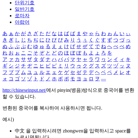
단위기호
일반기호
로마자
아랍어
あ
ぁ
か
が
さ
ざ
た
だ
な
は
ば
ぱ
ま
や
ゃ
ら
わ
ゎ
ん
い
ぃ
き
ぎ
し
じ
ち
ぢ
に
ひ
び
ぴ
み
り
う
ぅ
く
ぐ
す
ず
つ
づ
っ
ぬ
ふ
ぶ
ぷ
む
ゆ
ゅ
る
え
ぇ
け
げ
せ
ぜ
て
で
ね
へ
べ
ぺ
め
れ
お
ぉ
こ
ご
そ
ぞ
と
ど
の
ほ
ぼ
ぽ
も
よ
ょ
ろ
を
ア
ァ
カ
サ
ザ
タ
ダ
ナ
ハ
バ
パ
マ
ヤ
ャ
ラ
ワ
ヮ
ン
イ
ィ
キ
ギ
シ
ジ
チ
ヂ
ニ
ヒ
ビ
ピ
ミ
リ
ウ
ゥ
ク
グ
ス
ズ
ツ
ヅ
ッ
ヌ
フ
ブ
プ
ム
ユ
ュ
ル
エ
ェ
ケ
ゲ
セ
ゼ
テ
デ
ヘ
ベ
ペ
メ
レ
オ
ォ
コ
ゴ
ソ
ゾ
ト
ド
ノ
ホ
ボ
ポ
モ
ヨ
ョ
ロ
ヲ
―
http://chineseinput.net/
에서 pinyin(병음)방식으로 중국어를 변환
할 수 있습니다.
변환된 중국어를 복사하여 사용하시면 됩니다.
예시)
中文 을 입력하시려면
zhongwen
을 입력하시고 space를
누르시면됩니다.