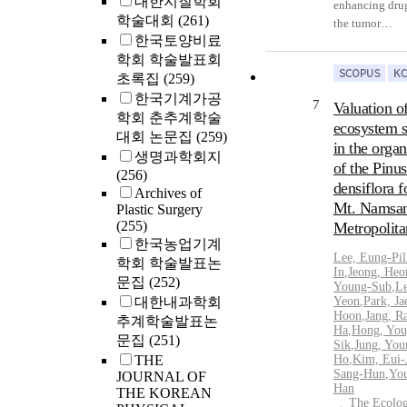
대한지질학회
enhancing drug
randomized, mu
학술대회
(261)
the tumor
single-blind, a
한국토양비료
microenvironm
controlled, ma
학회 학술발표회
external stimul
clinical study.
초록집
(259)
such as hyperth
subject was in
cancer chemot
한국기계가공
HA-IDF in one
7
Valuation o
However, the 
학회 춘추계학술
Restylane in th
ecosystem s
side effect of 
대회 논문집
(259)
participants we
in the orga
normal cells af
for cosmetic ch
생명과학회지
of the Pinus
intravenous (i.
10, 18, and 26
(256)
densiflora f
is usually foun
Results: At scr
Archives of
circulation. Th
Mt. Namsan
Plastic Surgery
average Wrinkl
developed ster
(255)
Metropolita
Rating Scale (
stabilized TSL
한국농업기계
both right and
Lee, Eung-Pil
coating hydrox
학회 학술발표논
was 3.24±0.43.
In
,
Jeong, He
(HA) onto the 
문집
(252)
weeks, the resu
Young-Sub
,
Le
surface to incre
2.56±0.09 for 
대한내과학회
Yeon
,
Park, Ja
stability in se
Hoon
,
Jang, R
There was no s
추계학술발표논
Ha
,
Hong, You
coating on the
difference in 
문집
(251)
Sik
,
Jung, You
surface was ac
for wrinkle i
THE
Ho
,
Kim, Eui-
the ionic inter
and in inciden
Sang-Hun
,
You
JOURNAL OF
calcium acetat
Han
adverse events
THE KOREAN
The Ecolog
phosphoric aci