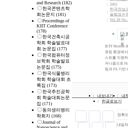
and Research
(182)
2001
한국콘텐츠학
한국정보
회논문지
(181)
술발표논
Vol.28 No
Proceedings of
KIIT Conference
(178)
한국건축시공
학회 학술발표대
IETF Mobile
회 논문집
(177)
퓨팅 환경에서 
한국컴퓨터정
스트를 지원하
보학회 학술발표
커니즘으로 H
논문집
(175)
팅과 FA 기반
한국식물병리
략히 언급하고 
학회 학술대회 초
기반 라우팅의
록집
(173)
기 이동 시 
한국추진공학
리를 재구성하
내보내기
내
회 학술대회논문
드가 존재하는
한글로보기
집
(171)
다. 반연, HA
의 경우, 단말
동의생리병리
경로 최적화가
정확
학회지
(168)
지 않는 단점
Journal of
내림
고, 멀티캐스
Nanoscience and