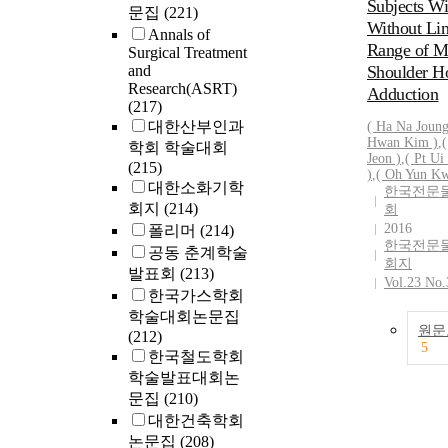
Namsan, Seoul
Subjects Wi
together, we d
문집
(221)
Metropolitan C
Without Li
the use of HA 
Annals of
Results: The a
Range of M
the surface of 
Surgical Treatment
organic carbon
and
enhancing the s
Shoulder Ho
Pinus densiflor
Research(ASRT)
TSL, and the re
Adduction
261.09 ton C
(217)
indicated the a
ha<sup>-1</su
대한산부인과
(
Ha
Na Joung
of the method 
the research pe
Hwan Kim )
,
(
학회 학술대회
prolonging the
Jeon )
,
( Pt Ui
fixed organic 
(215)
of drugs with c
)
,
( Oh Yun Kw
plant through 
대한소화기학
within the hu
한국전문
photosynthesis
회지
(214)
As a novel and
회
ton C ha<sup>
2016
폴리머
(214)
effective deliv
year<sup>-1</
한국전문
with long circu
공동 춘계학술
organic carbon
회지
blood streams
발표회
(213)
was 62.77 ton
Vol.23 No.
shows great pot
한국가스학회
ha<sup>-1</s
use in a broad 
학술대회논문집
(24.04%), in li
applications fo
원문
(212)
forest floor wa
5
treatment of va
한국철도학회
ha<sup>-1</su
human disease
학술발표대회논
and in soil wa
문집
(210)
C ha<sup>-1<
대한건축학회
(74.56%). The 
논문집
(208)
plant, litter on 