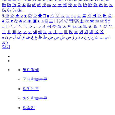
㎒
㎓
㎔
Ω
㏀
㏁
㎊
㎋
㎌
㏖
㏅
㎭
㎮
㎯
㏛
㎩
㎪
㎫
㎬
㏝
㏐
㏓
㏃
㏉
㏜
㏆
§
※
☆
★
○
●
◎
◇
◆
□
■
△
▽
→
←
↑
↓
↔
〓
◁
◀
▷
▶
♤
♠
♡
♥
♧
♣
⊙
◈
▣
◐
◑
▒
▤
▥
▨
▧
▦
▩
♨
☏
☎
☜
☞
¶
†
‡
↕
↗
↙
↖
↘
♭
♩
♪
♬
㉿
㈜
№
㏇
™
㏂
㏘
℡
＃
＆
＊
＠
ª
º
ⅰ
ⅱ
ⅲ
ⅳ
ⅴ
ⅵ
ⅶ
ⅷ
ⅸ
ⅹ
Ⅰ
Ⅱ
Ⅲ
Ⅳ
Ⅴ
Ⅵ
Ⅶ
Ⅷ
Ⅸ
Ⅹ
ا
ب
ت
ث
ج
ح
خ
د
ذ
ر
ز
س
ش
ص
ض
ط
ظ
ع
غ
ف
ق
ک
ل
م
ن
ه
و
ی
닫기
통합검색
국내학술논문
학위논문
해외학술논문
학술지