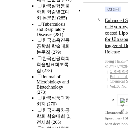
hydroxylapatite
한국실험동물
hyaluronic aci
학회 학술발표대
become the mo
회 논문집
(285)
6
Enhanced St
filling materi
Tuberculosis
of Hydroxya
HA fillers are 
and Respiratory
coated Lip
produced for t
Diseases
(281)
for Ultraso
of correcting 
한국소음진동
triggered D
augmentation o
공학회 학술대회
tissue. Objecti
Release
논문집
(279)
study aimed to 
한국진공학회
Jueng
Ha
,
조
efficacy, tolera
학술발표회초록
석
,
한건
,
한희
safety of a new
집
(278)
대한화학
HA-IDF (Yvoire
Journal of
Bulletin of
touch-up, LG L
Chemical S
Microbiology and
Sciences, Inc.,
Vol.36 No.
Biotechnology
South Korea) 
(273)
HA-IDF with R
한국식품과학
(Q-Med, Uppsa
회지
(270)
Sweden). Metho
한국자동차공
Thermosensiti
eight subjects 
학회 학술대회 및
liposomes (TS
nasolabial fol
전시회
(265)
been developed
were enrolled i