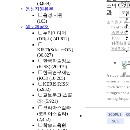
10개
(3,839)
소의 단기
음성지원유무
과
조회
음성 지원
(163)
조익환
,
이용
원문제공처
대구대학
누리미디어
술연구소
1998
(DBpia)
(41,612)
科學技術
Vol.5 No.2
KISTI(ScienceON)
(30,827)
한국학술정보
(KISS)
(20,919)
한국연구재단
A study was m
(KCI)
(10,265)
estimate the e
KERIS(RISS)
level(Necon.) 
(5,932)
nitrogen and a
교보문고(스콜
cutting frequen
라)
(5,921)
dry matter pro
코리아스칼라
Orchardgrass (
(코리아스칼라)
glomerata L.) 
(2,452)
harvested years
학술교육원
1993∼1995. A