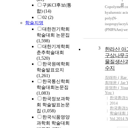
level of 360 kg
구)KCI후보(통
1 in 3 cuttings
Copolymers c
합)
(14)
level of 240 k
hyaluronic aci
02
(2)
yr^(-1) in 4 cu
poly(N-
학술지명
20.5 kg at leve
isopropylacry
대한전기학회
ha-1 yr-1 in 5 
(PNIPAAm) wer
학술대회 논문집
respectively. S
to create tempe
(1,598)
higher dry matt
sensitive injec
대한기계학회
appeared as 4.
for use in cont
3
한라산 아
춘추학술대회
at 1st cut in 3 
delivery applic
구상나무
(1,520)
tons and 4.1 to
Semi-telechel
물질생산과
한국원예학회
at 2nd cut in 4
with amino gro
수지
학술발표요지
cuttings, respe
end of each ma
(1,261)
estimated marg
was synthesize
장래하 ( Rae
한국통신학회
matter yields(
polymerization
최재윤 ( Jae Y
11.7∼12.3 tons
aminoethaneth
학술대회논문집
유영한 ( Youn
ranges of eco
hydrochloride
(1,083)
You )
한국환경
level of 285.5
the chain trans
한국정보과학
2014
ha^(-1) yr^(-1) 
and was then g
회 학술발표논문
한국환경
cuttings, 10.4
the carboxyl g
집
(1,058)
학술대회 
ha-1 at ranges 
using carbodi
한국식품영양
Vol.2014 N
176.7∼196.6 k
chemistry. The 
과학회 학술대회
yr^(-1) in 4 cu
the thermo-opt