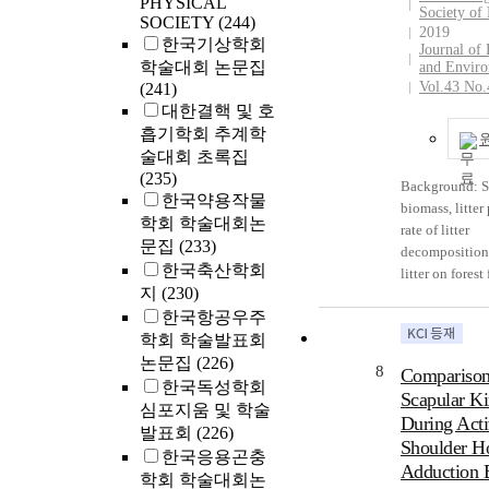
PHYSICAL
HA filler treat
Society of
amount of HA 
SOCIETY
(244)
Conclusion: T
2019
the liposomal 
한국기상학회
filler HA-IDF i
Journal of
measured by i
학술대회 논문집
and safe for co
and Envir
coupled plasm
Vol.43 No.
(241)
NLFs.
spectroscopy. I
대한결핵 및 호
temperature-se
흡기학회 추계학
release was me
술대회 초록집
fluorescence
(235)
Background: S
spectrophotom
한국약용작물
biomass, litter
HA-coated TS
학회 학술대회논
rate of litter
showed lower d
문집
(233)
decomposition
at body temper
한국축산학회
litter on forest
to the HA coat
지
(230)
amount of soil
liposomal surf
한국항공우주
carbon distrib
compared to T
학회 학술발표회
investigated f
Moreover, com
2016 to Nove
논문집
(226)
TSL, HA-TSL 
8
Comparison
in order to eva
한국독성학회
increased stabi
Scapular K
ecosystem val
심포지움 및 학술
serum, thereby
During Act
organic carbon
발표회
(226)
a long circulat
Shoulder Ho
distribution in
한국응용곤충
the body witho
Adduction 
densiflora fores
adsorption. Ta
학회 학술대회논