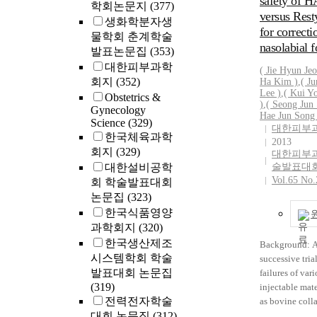
safety of 
2012년에 -8. 39
학회논문지
(377)
versus Res
1yr-1의 유
생화학분자생
로 배출하였다
for correcti
물학회 춘계학술
nasolabial f
발표논문집
(353)
대한피부과학
( Jie Hyun Jeo
회지
(352)
Ha
Kim )
,
( J
Lee )
,
( Kui Y
Obstetrics &
)
,
( Seong Jun 
Gynecology
Hae Jun Song 
Science
(329)
대한피부
한국체육과학
2013
회지
(329)
대한피부
대한설비공학
술발표대
Vol.65 No.
회 학술발표대회
논문집
(323)
한국식품영양
과학회지
(320)
한국생산제조
Background: A
시스템학회 학술
successive tria
발표대회 논문집
failures of var
(319)
injectable mate
전력전자학술
as bovine coll
대회 논문집
(312)
polyacryamide