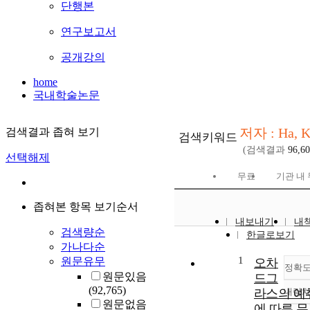
단행본
연구보고서
공개강의
home
국내학술논문
저자 : Ha, 
검색결과 좁혀 보기
검색키워드
(검색결과
96,6
선택해제
무료
기관 내
좁혀본 항목 보기순서
내보내기
내
검색량순
한글로보기
가나다순
1
원문유무
오차
정확
원문있음
드그
(92,765)
라스의 예
내림
원문없음
에 따른 