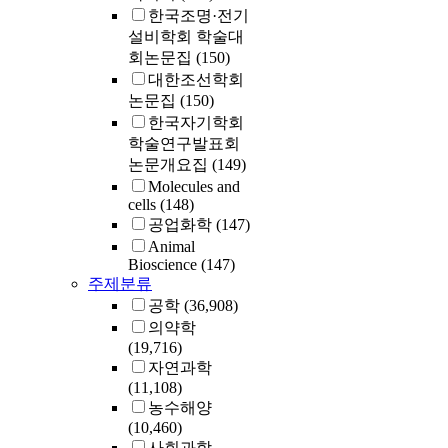
여, 터널링 
한국조명·전기
해결하는 프로
설비학회 학술대
안하고자 한다
회논문집
(150)
프로토콜은 현
대한조선학회
IP 멀티캐스
논문집
(150)
고, Mobile 
한국자기학회
을 유지한다.
학술연구발표회
논문개요집
(149)
Molecules and
cells
(148)
공업화학
(147)
Animal
Bioscience
(147)
주제분류
공학
(36,908)
의약학
(19,716)
자연과학
(11,108)
농수해양
(10,460)
사회과학