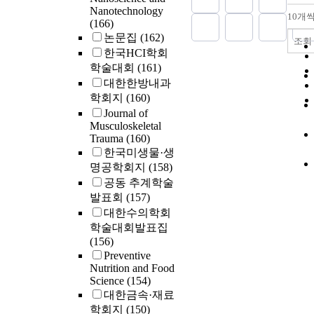
에 대한 오버
Nanotechnology
10개
(166)
하지 않은 장점
논문집
(162)
이러한 장점은
조회
성을 높일 수
한국HCI학회
많은 연구에서 
학술대회
(161)
라우팅을 채택
대한한방내과
하지만, 기존의
학회지
(160)
라우팅 방법에
Journal of
장애 요소는 
Musculoskeletal
화 현상이며,
Trauma
(160)
기 위해 Mobil
한국미생물·생
Multicast(
명공학회지
(158)
정성적인 방법
공동 추계학술
고 있지만, 
발표회
(157)
토콜이 없으며
대한수의학회
이 관여하는 
학술대회발표집
해 실제로 망
(156)
데 한계성을 가
Preventive
논문에서는 
Nutrition and Food
Mobile IP
Science
(154)
한 확장과 FA
대한금속·재료
팅을 위한 기
학회지
(150)