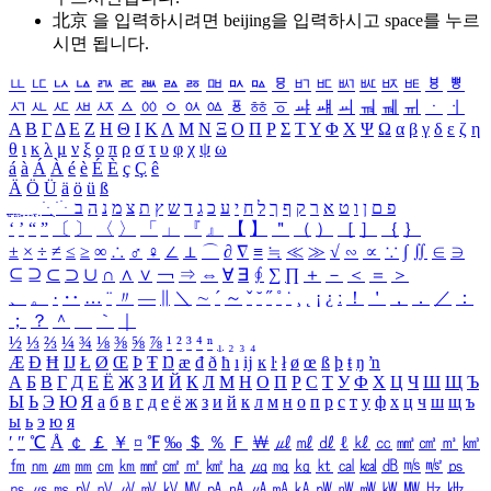
北京 을 입력하시려면
beijing
을 입력하시고 space를 누르
시면 됩니다.
ㅥ
ㅦ
ㅧ
ㅨ
ㅩ
ㅪ
ㅫ
ㅬ
ㅭ
ㅮ
ㅯ
ㅰ
ㅱ
ㅲ
ㅳ
ㅴ
ㅵ
ㅶ
ㅷ
ㅸ
ㅹ
ㅺ
ㅻ
ㅼ
ㅽ
ㅾ
ㅿ
ㆀ
ㆁ
ㆂ
ㆃ
ㆄ
ㆅ
ㆆ
ㆇ
ㆈ
ㆉ
ㆊ
ㆋ
ㆌ
ㆍ
ㆎ
Α
Β
Γ
Δ
Ε
Ζ
Η
Θ
Ι
Κ
Λ
Μ
Ν
Ξ
Ο
Π
Ρ
Σ
Τ
Υ
Φ
Χ
Ψ
Ω
α
β
γ
δ
ε
ζ
η
θ
ι
κ
λ
μ
ν
ξ
ο
π
ρ
σ
τ
υ
φ
χ
ψ
ω
á
à
Á
À
é
è
É
È
ç
Ç
ê
Ä
Ö
Ü
ä
ö
ü
ß
ְ
ֳ
ֲ
ֱ
ָ
ַ
ֵ
ֶ
ִ
ֹ
ּ
ֻ
ׂ
ׁ
ּ
ב
ה
נ
מ
צ
ת
ץ
ש
ד
ג
כ
ע
י
ח
ל
ך
ף
ק
ר
א
ט
ו
ן
ם
פ
‘
’
“
”
〔
〕
〈
〉
「
」
『
』
【
】
＂
（
）
［
］
｛
｝
±
×
÷
≠
≤
≥
∞
∴
♂
♀
∠
⊥
⌒
∂
∇
≡
≒
≪
≫
√
∽
∝
∵
∫
∬
∈
∋
⊆
⊇
⊂
⊃
∪
∩
∧
∨
￢
⇒
⇔
∀
∃
∮
∑
∏
＋
－
＜
＝
＞
、
。
·
‥
…
¨
〃
―
∥
＼
∼
´
～
ˇ
˘
˝
˚
˙
¸
˛
¡
¿
ː
！
＇
，
．
／
：
；
？
＾
＿
｀
｜
½
⅓
⅔
¼
¾
⅛
⅜
⅝
⅞
¹
²
³
⁴
ⁿ
₁
₂
₃
₄
Æ
Ð
Ħ
Ĳ
Ł
Ø
Œ
Þ
Ŧ
Ŋ
æ
đ
ð
ħ
ı
ĳ
ĸ
ŀ
ł
ø
œ
ß
þ
ŧ
ŋ
ŉ
А
Б
В
Г
Д
Е
Ё
Ж
З
И
Й
К
Л
М
Н
О
П
Р
С
Т
У
Ф
Х
Ц
Ч
Ш
Щ
Ъ
Ы
Ь
Э
Ю
Я
а
б
в
г
д
е
ё
ж
з
и
й
к
л
м
н
о
п
р
с
т
у
ф
х
ц
ч
ш
щ
ъ
ы
ь
э
ю
я
′
″
℃
Å
￠
￡
￥
¤
℉
‰
＄
％
Ｆ
￦
㎕
㎖
㎗
ℓ
㎘
㏄
㎣
㎤
㎥
㎦
㎙
㎚
㎛
㎜
㎝
㎞
㎟
㎠
㎡
㎢
㏊
㎍
㎎
㎏
㏏
㎈
㎉
㏈
㎧
㎨
㎰
㎱
㎲
㎳
㎴
㎵
㎶
㎷
㎸
㎹
㎀
㎁
㎂
㎃
㎄
㎺
㎻
㎽
㎾
㎿
㎐
㎑