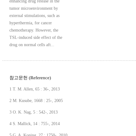
enhancing drug release in the
tumor microenvironment by
external stimulations, such as
hyperthermia, for cancer
chemotherapy. However, the
TSL-induced side effect of the
drug on normal cells aft...
참고문헌 (Reference)
1 T. M. Allen, 65 : 36-, 2013
2 M. Kusube, 1668 : 25-, 2005
3 O. K. Nag, 5 : 542-, 2013
4 S. Mallick, 14 : 755-, 2014
5 G. A. Koning, 27 : 1750-, 2010