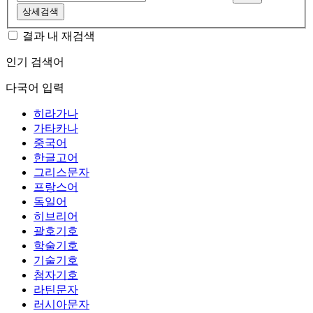
상세검색
결과 내 재검색
인기 검색어
다국어 입력
히라가나
가타카나
중국어
한글고어
그리스문자
프랑스어
독일어
히브리어
괄호기호
학술기호
기술기호
첨자기호
라틴문자
러시아문자