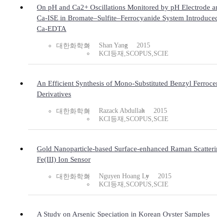
On pH and Ca2+ Oscillations Monitored by pH Electrode a
Ca-ISE in Bromate–Sulfite–Ferrocyanide System Introduce
Ca-EDTA
Shan Yang
2015
대한화학회
KCI등재,SCOPUS,SCIE
An Efficient Synthesis of Mono-Substituted Benzyl Ferroce
Derivatives
Razack Abdullah
2015
대한화학회
KCI등재,SCOPUS,SCIE
Gold Nanoparticle-based Surface-enhanced Raman Scatter
Fe(III) Ion Sensor
Nguyen Hoang Ly
2015
대한화학회
KCI등재,SCOPUS,SCIE
A Study on Arsenic Speciation in Korean Oyster Samples