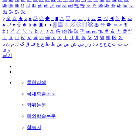
㎒
㎓
㎔
Ω
㏀
㏁
㎊
㎋
㎌
㏖
㏅
㎭
㎮
㎯
㏛
㎩
㎪
㎫
㎬
㏝
㏐
㏓
㏃
㏉
㏜
㏆
§
※
☆
★
○
●
◎
◇
◆
□
■
△
▽
→
←
↑
↓
↔
〓
◁
◀
▷
▶
♤
♠
♡
♥
♧
♣
⊙
◈
▣
◐
◑
▒
▤
▥
▨
▧
▦
▩
♨
☏
☎
☜
☞
¶
†
‡
↕
↗
↙
↖
↘
♭
♩
♪
♬
㉿
㈜
№
㏇
™
㏂
㏘
℡
＃
＆
＊
＠
ª
º
ⅰ
ⅱ
ⅲ
ⅳ
ⅴ
ⅵ
ⅶ
ⅷ
ⅸ
ⅹ
Ⅰ
Ⅱ
Ⅲ
Ⅳ
Ⅴ
Ⅵ
Ⅶ
Ⅷ
Ⅸ
Ⅹ
ا
ب
ت
ث
ج
ح
خ
د
ذ
ر
ز
س
ش
ص
ض
ط
ظ
ع
غ
ف
ق
ک
ل
م
ن
ه
و
ی
닫기
통합검색
국내학술논문
학위논문
해외학술논문
학술지