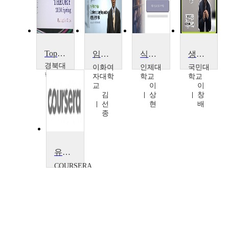
Topics in Control Engineering2(Classical Control Theory)
임상구강보건학실습: 최신임플란트 치료
식품저장학
생물다양성 보전과 관리 방안
경북대
이화여
인제대
국민대
학교
자대학
학교
학교
최
교
이
이
병
김
상
창
조
선
현
배
종
유기 태양 전지
COURSERA
Eva
Bundgaard
외 3명