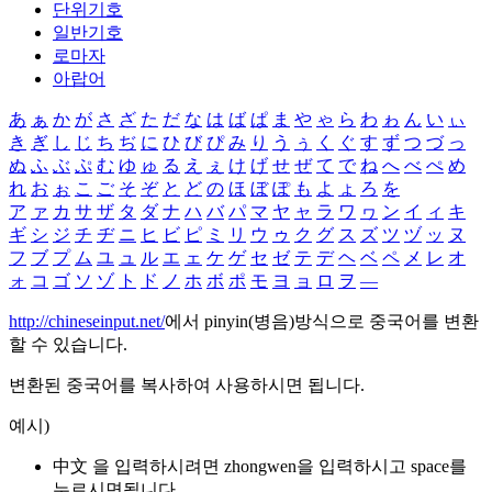
단위기호
일반기호
로마자
아랍어
あ
ぁ
か
が
さ
ざ
た
だ
な
は
ば
ぱ
ま
や
ゃ
ら
わ
ゎ
ん
い
ぃ
き
ぎ
し
じ
ち
ぢ
に
ひ
び
ぴ
み
り
う
ぅ
く
ぐ
す
ず
つ
づ
っ
ぬ
ふ
ぶ
ぷ
む
ゆ
ゅ
る
え
ぇ
け
げ
せ
ぜ
て
で
ね
へ
べ
ぺ
め
れ
お
ぉ
こ
ご
そ
ぞ
と
ど
の
ほ
ぼ
ぽ
も
よ
ょ
ろ
を
ア
ァ
カ
サ
ザ
タ
ダ
ナ
ハ
バ
パ
マ
ヤ
ャ
ラ
ワ
ヮ
ン
イ
ィ
キ
ギ
シ
ジ
チ
ヂ
ニ
ヒ
ビ
ピ
ミ
リ
ウ
ゥ
ク
グ
ス
ズ
ツ
ヅ
ッ
ヌ
フ
ブ
プ
ム
ユ
ュ
ル
エ
ェ
ケ
ゲ
セ
ゼ
テ
デ
ヘ
ベ
ペ
メ
レ
オ
ォ
コ
ゴ
ソ
ゾ
ト
ド
ノ
ホ
ボ
ポ
モ
ヨ
ョ
ロ
ヲ
―
http://chineseinput.net/
에서 pinyin(병음)방식으로 중국어를 변환
할 수 있습니다.
변환된 중국어를 복사하여 사용하시면 됩니다.
예시)
中文 을 입력하시려면
zhongwen
을 입력하시고 space를
누르시면됩니다.