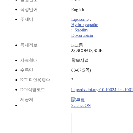
작성언어
English
주제어
Liposome
;
Hydroxyapatite
;
Stability
;
Doxorubicin
등재정보
KCI등
재,SCOPUS,SCIE
자료형태
학술저널
수록면
83-87(5쪽)
KCI 피인용횟수
3
DOI식별코드
http://dx.doi.org/10.1002/bkcs.100
제공처
ScienceON