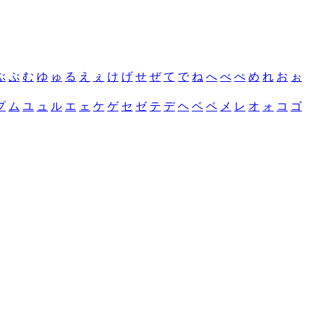
ぶ
ぷ
む
ゆ
ゅ
る
え
ぇ
け
げ
せ
ぜ
て
で
ね
へ
べ
ぺ
め
れ
お
ぉ
プ
ム
ユ
ュ
ル
エ
ェ
ケ
ゲ
セ
ゼ
テ
デ
ヘ
ベ
ペ
メ
レ
オ
ォ
コ
ゴ