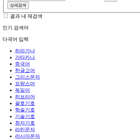
상세검색
결과 내 재검색
인기 검색어
다국어 입력
히라가나
가타카나
중국어
한글고어
그리스문자
프랑스어
독일어
히브리어
괄호기호
학술기호
기술기호
첨자기호
라틴문자
러시아문자