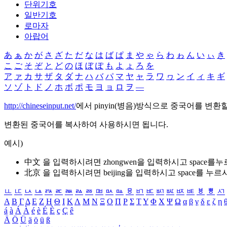
단위기호
일반기호
로마자
아랍어
あ
ぁ
か
が
さ
ざ
た
だ
な
は
ば
ぱ
ま
や
ゃ
ら
わ
ゎ
ん
い
ぃ
き
こ
ご
そ
ぞ
と
ど
の
ほ
ぼ
ぽ
も
よ
ょ
ろ
を
ア
ァ
カ
サ
ザ
タ
ダ
ナ
ハ
バ
パ
マ
ヤ
ャ
ラ
ワ
ヮ
ン
イ
ィ
キ
ギ
ソ
ゾ
ト
ド
ノ
ホ
ボ
ポ
モ
ヨ
ョ
ロ
ヲ
―
http://chineseinput.net/
에서 pinyin(병음)방식으로 중국어를 변환
변환된 중국어를 복사하여 사용하시면 됩니다.
예시)
中文 을 입력하시려면
zhongwen
을 입력하시고 space를
北京 을 입력하시려면
beijing
을 입력하시고 space를 누르
ㅥ
ㅦ
ㅧ
ㅨ
ㅩ
ㅪ
ㅫ
ㅬ
ㅭ
ㅮ
ㅯ
ㅰ
ㅱ
ㅲ
ㅳ
ㅴ
ㅵ
ㅶ
ㅷ
ㅸ
ㅹ
ㅺ
Α
Β
Γ
Δ
Ε
Ζ
Η
Θ
Ι
Κ
Λ
Μ
Ν
Ξ
Ο
Π
Ρ
Σ
Τ
Υ
Φ
Χ
Ψ
Ω
α
β
γ
δ
ε
ζ
η
á
à
Á
À
é
è
É
È
ç
Ç
ê
Ä
Ö
Ü
ä
ö
ü
ß