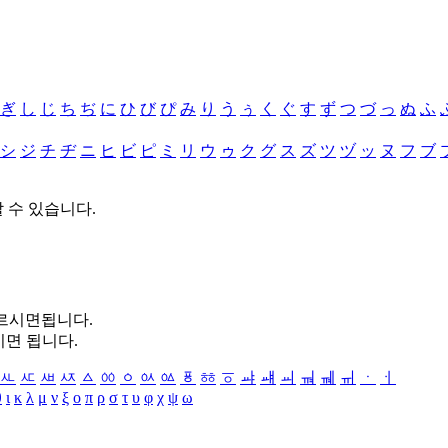
ぎ
し
じ
ち
ぢ
に
ひ
び
ぴ
み
り
う
ぅ
く
ぐ
す
ず
つ
づ
っ
ぬ
ふ
シ
ジ
チ
ヂ
ニ
ヒ
ビ
ピ
ミ
リ
ウ
ゥ
ク
グ
ス
ズ
ツ
ヅ
ッ
ヌ
フ
ブ
할 수 있습니다.
누르시면됩니다.
시면 됩니다.
ㅻ
ㅼ
ㅽ
ㅾ
ㅿ
ㆀ
ㆁ
ㆂ
ㆃ
ㆄ
ㆅ
ㆆ
ㆇ
ㆈ
ㆉ
ㆊ
ㆋ
ㆌ
ㆍ
ㆎ
θ
ι
κ
λ
μ
ν
ξ
ο
π
ρ
σ
τ
υ
φ
χ
ψ
ω