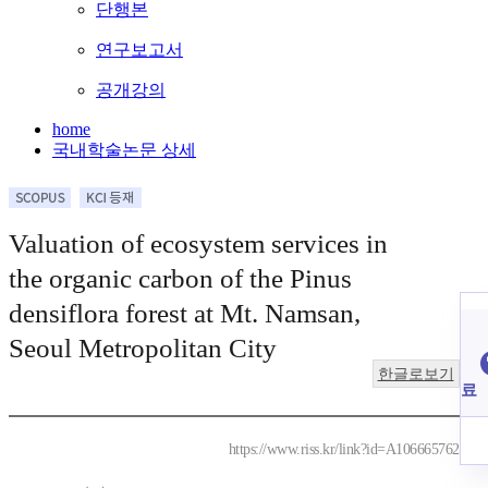
단행본
연구보고서
공개강의
home
국내학술논문 상세
Valuation of ecosystem services in
the organic carbon of the Pinus
densiflora forest at Mt. Namsan,
Seoul Metropolitan City
한글로보기
료
https://www.riss.kr/link?id=A106665762