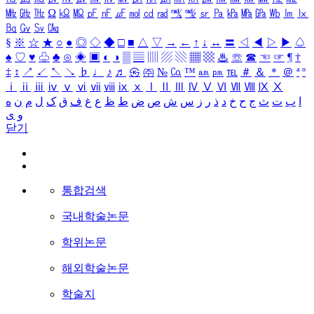
㎒
㎓
㎔
Ω
㏀
㏁
㎊
㎋
㎌
㏖
㏅
㎭
㎮
㎯
㏛
㎩
㎪
㎫
㎬
㏝
㏐
㏓
㏃
㏉
㏜
㏆
§
※
☆
★
○
●
◎
◇
◆
□
■
△
▽
→
←
↑
↓
↔
〓
◁
◀
▷
▶
♤
♠
♡
♥
♧
♣
⊙
◈
▣
◐
◑
▒
▤
▥
▨
▧
▦
▩
♨
☏
☎
☜
☞
¶
†
‡
↕
↗
↙
↖
↘
♭
♩
♪
♬
㉿
㈜
№
㏇
™
㏂
㏘
℡
＃
＆
＊
＠
ª
º
ⅰ
ⅱ
ⅲ
ⅳ
ⅴ
ⅵ
ⅶ
ⅷ
ⅸ
ⅹ
Ⅰ
Ⅱ
Ⅲ
Ⅳ
Ⅴ
Ⅵ
Ⅶ
Ⅷ
Ⅸ
Ⅹ
ا
ب
ت
ث
ج
ح
خ
د
ذ
ر
ز
س
ش
ص
ض
ط
ظ
ع
غ
ف
ق
ک
ل
م
ن
ه
و
ی
닫기
통합검색
국내학술논문
학위논문
해외학술논문
학술지