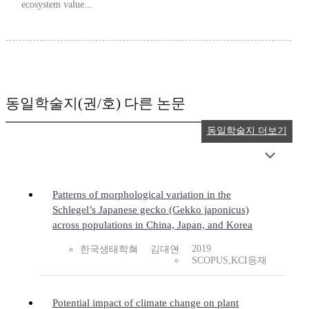
ecosystem value...
동일학술지(권/호) 다른 논문
동일학술지 더보기
Patterns of morphological variation in the
Schlegel’s Japanese gecko (Gekko japonicus)
across populations in China, Japan, and Korea
2019
한국생태학회
김대인
SCOPUS,KCI등재
Potential impact of climate change on plant