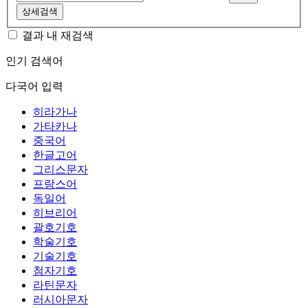
상세검색
결과 내 재검색
인기 검색어
다국어 입력
히라가나
가타카나
중국어
한글고어
그리스문자
프랑스어
독일어
히브리어
괄호기호
학술기호
기술기호
첨자기호
라틴문자
러시아문자