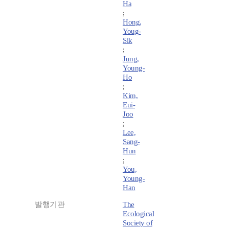
Ha
;
Hong,
Youg-
Sik
;
Jung,
Young-
Ho
;
Kim,
Eui-
Joo
;
Lee,
Sang-
Hun
;
You,
Young-
Han
발행기관
The
Ecological
Society of