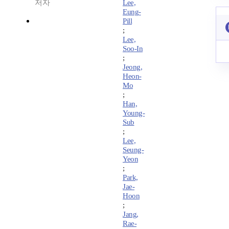
저자
Lee,
Eung-
Pill
;
Lee,
Soo-In
;
Jeong,
Heon-
Mo
;
Han,
Young-
Sub
;
Lee,
Seung-
Yeon
;
Park,
Jae-
Hoon
;
Jang,
Rae-