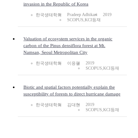
invasion in the Republic of Korea
Pradeep Adhikari
2019
한국생태학회
SCOPUS,KCI등재
Valuation of ecosystem services in the organic
carbon of the Pinus densiflora forest at Mt.
Namsan, Seoul Metropolitan City
2019
한국생태학회
이응필
SCOPUS,KCI등재
Biotic and spatial factors potentially explain the
susceptibility of forests to direct hurricane damage
2019
한국생태학회
김대현
SCOPUS,KCI등재