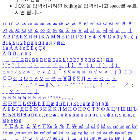
北京 을 입력하시려면
beijing
을 입력하시고 space를 누르
시면 됩니다.
ㅥ
ㅦ
ㅧ
ㅨ
ㅩ
ㅪ
ㅫ
ㅬ
ㅭ
ㅮ
ㅯ
ㅰ
ㅱ
ㅲ
ㅳ
ㅴ
ㅵ
ㅶ
ㅷ
ㅸ
ㅹ
ㅺ
ㅻ
ㅼ
ㅽ
ㅾ
ㅿ
ㆀ
ㆁ
ㆂ
ㆃ
ㆄ
ㆅ
ㆆ
ㆇ
ㆈ
ㆉ
ㆊ
ㆋ
ㆌ
ㆍ
ㆎ
Α
Β
Γ
Δ
Ε
Ζ
Η
Θ
Ι
Κ
Λ
Μ
Ν
Ξ
Ο
Π
Ρ
Σ
Τ
Υ
Φ
Χ
Ψ
Ω
α
β
γ
δ
ε
ζ
η
θ
ι
κ
λ
μ
ν
ξ
ο
π
ρ
σ
τ
υ
φ
χ
ψ
ω
á
à
Á
À
é
è
É
È
ç
Ç
ê
Ä
Ö
Ü
ä
ö
ü
ß
ְ
ֳ
ֲ
ֱ
ָ
ַ
ֵ
ֶ
ִ
ֹ
ּ
ֻ
ׂ
ׁ
ּ
ב
ה
נ
מ
צ
ת
ץ
ש
ד
ג
כ
ע
י
ח
ל
ך
ף
ק
ר
א
ט
ו
ן
ם
פ
‘
’
“
”
〔
〕
〈
〉
「
」
『
』
【
】
＂
（
）
［
］
｛
｝
±
×
÷
≠
≤
≥
∞
∴
♂
♀
∠
⊥
⌒
∂
∇
≡
≒
≪
≫
√
∽
∝
∵
∫
∬
∈
∋
⊆
⊇
⊂
⊃
∪
∩
∧
∨
￢
⇒
⇔
∀
∃
∮
∑
∏
＋
－
＜
＝
＞
、
。
·
‥
…
¨
〃
―
∥
＼
∼
´
～
ˇ
˘
˝
˚
˙
¸
˛
¡
¿
ː
！
＇
，
．
／
：
；
？
＾
＿
｀
｜
½
⅓
⅔
¼
¾
⅛
⅜
⅝
⅞
¹
²
³
⁴
ⁿ
₁
₂
₃
₄
Æ
Ð
Ħ
Ĳ
Ł
Ø
Œ
Þ
Ŧ
Ŋ
æ
đ
ð
ħ
ı
ĳ
ĸ
ŀ
ł
ø
œ
ß
þ
ŧ
ŋ
ŉ
А
Б
В
Г
Д
Е
Ё
Ж
З
И
Й
К
Л
М
Н
О
П
Р
С
Т
У
Ф
Х
Ц
Ч
Ш
Щ
Ъ
Ы
Ь
Э
Ю
Я
а
б
в
г
д
е
ё
ж
з
и
й
к
л
м
н
о
п
р
с
т
у
ф
х
ц
ч
ш
щ
ъ
ы
ь
э
ю
я
′
″
℃
Å
￠
￡
￥
¤
℉
‰
＄
％
Ｆ
￦
㎕
㎖
㎗
ℓ
㎘
㏄
㎣
㎤
㎥
㎦
㎙
㎚
㎛
㎜
㎝
㎞
㎟
㎠
㎡
㎢
㏊
㎍
㎎
㎏
㏏
㎈
㎉
㏈
㎧
㎨
㎰
㎱
㎲
㎳
㎴
㎵
㎶
㎷
㎸
㎹
㎀
㎁
㎂
㎃
㎄
㎺
㎻
㎽
㎾
㎿
㎐
㎑