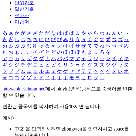
단위기호
일반기호
로마자
아랍어
あ
ぁ
か
が
さ
ざ
た
だ
な
は
ば
ぱ
ま
や
ゃ
ら
わ
ゎ
ん
い
ぃ
き
ぎ
し
じ
ち
ぢ
に
ひ
び
ぴ
み
り
う
ぅ
く
ぐ
す
ず
つ
づ
っ
ぬ
ふ
ぶ
ぷ
む
ゆ
ゅ
る
え
ぇ
け
げ
せ
ぜ
て
で
ね
へ
べ
ぺ
め
れ
お
ぉ
こ
ご
そ
ぞ
と
ど
の
ほ
ぼ
ぽ
も
よ
ょ
ろ
を
ア
ァ
カ
サ
ザ
タ
ダ
ナ
ハ
バ
パ
マ
ヤ
ャ
ラ
ワ
ヮ
ン
イ
ィ
キ
ギ
シ
ジ
チ
ヂ
ニ
ヒ
ビ
ピ
ミ
リ
ウ
ゥ
ク
グ
ス
ズ
ツ
ヅ
ッ
ヌ
フ
ブ
プ
ム
ユ
ュ
ル
エ
ェ
ケ
ゲ
セ
ゼ
テ
デ
ヘ
ベ
ペ
メ
レ
オ
ォ
コ
ゴ
ソ
ゾ
ト
ド
ノ
ホ
ボ
ポ
モ
ヨ
ョ
ロ
ヲ
―
http://chineseinput.net/
에서 pinyin(병음)방식으로 중국어를 변환
할 수 있습니다.
변환된 중국어를 복사하여 사용하시면 됩니다.
예시)
中文 을 입력하시려면
zhongwen
을 입력하시고 space를
누르시면됩니다.