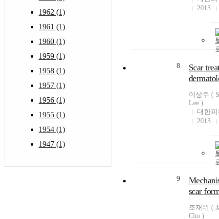
2013
1962 (1)
1961 (1)
1960 (1)
1959 (1)
8
Scar trea
1958 (1)
dermato
1957 (1)
이상주 ( Sa
1956 (1)
Lee )
대한피
1955 (1)
2013
1954 (1)
1947 (1)
9
Mechani
scar for
조재위 ( J
Cho )