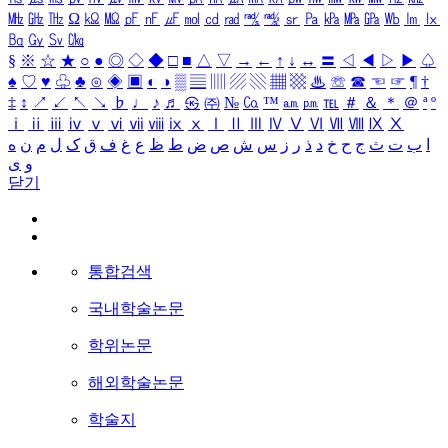
㎒
㎓
㎔
Ω
㏀
㏁
㎊
㎋
㎌
㏖
㏅
㎭
㎮
㎯
㏛
㎩
㎪
㎫
㎬
㏝
㏐
㏓
㏃
㏉
㏜
㏆
§
※
☆
★
○
●
◎
◇
◆
□
■
△
▽
→
←
↑
↓
↔
〓
◁
◀
▷
▶
♤
♠
♡
♥
♧
♣
⊙
◈
▣
◐
◑
▒
▤
▥
▨
▧
▦
▩
♨
☏
☎
☜
☞
¶
†
‡
↕
↗
↙
↖
↘
♭
♩
♪
♬
㉿
㈜
№
㏇
™
㏂
㏘
℡
＃
＆
＊
＠
ª
º
ⅰ
ⅱ
ⅲ
ⅳ
ⅴ
ⅵ
ⅶ
ⅷ
ⅸ
ⅹ
Ⅰ
Ⅱ
Ⅲ
Ⅳ
Ⅴ
Ⅵ
Ⅶ
Ⅷ
Ⅸ
Ⅹ
ا
ب
ت
ث
ج
ح
خ
د
ذ
ر
ز
س
ش
ص
ض
ط
ظ
ع
غ
ف
ق
ک
ل
م
ن
ه
و
ی
닫기
통합검색
국내학술논문
학위논문
해외학술논문
학술지