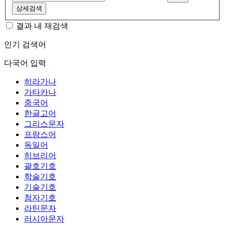
상세검색
결과 내 재검색
인기 검색어
다국어 입력
히라가나
가타카나
중국어
한글고어
그리스문자
프랑스어
독일어
히브리어
괄호기호
학술기호
기술기호
첨자기호
라틴문자
러시아문자