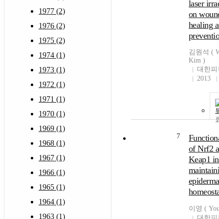
laser irr
1977 (2)
on woun
healing a
1976 (2)
preventi
1975 (2)
김원석 ( W
1974 (1)
Kim )
1973 (1)
대한피
2013
1972 (1)
1971 (1)
1970 (1)
1969 (1)
7
Functiona
1968 (1)
of Nrf2 
1967 (1)
Keap1 in
maintain
1966 (1)
epiderma
1965 (1)
homeosta
1964 (1)
이영 ( You
1963 (1)
대한피