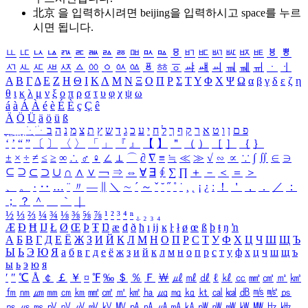
北京 을 입력하시려면
beijing
을 입력하시고 space를 누르
시면 됩니다.
ㅥ
ㅦ
ㅧ
ㅨ
ㅩ
ㅪ
ㅫ
ㅬ
ㅭ
ㅮ
ㅯ
ㅰ
ㅱ
ㅲ
ㅳ
ㅴ
ㅵ
ㅶ
ㅷ
ㅸ
ㅹ
ㅺ
ㅻ
ㅼ
ㅽ
ㅾ
ㅿ
ㆀ
ㆁ
ㆂ
ㆃ
ㆄ
ㆅ
ㆆ
ㆇ
ㆈ
ㆉ
ㆊ
ㆋ
ㆌ
ㆍ
ㆎ
Α
Β
Γ
Δ
Ε
Ζ
Η
Θ
Ι
Κ
Λ
Μ
Ν
Ξ
Ο
Π
Ρ
Σ
Τ
Υ
Φ
Χ
Ψ
Ω
α
β
γ
δ
ε
ζ
η
θ
ι
κ
λ
μ
ν
ξ
ο
π
ρ
σ
τ
υ
φ
χ
ψ
ω
á
à
Á
À
é
è
É
È
ç
Ç
ê
Ä
Ö
Ü
ä
ö
ü
ß
ְ
ֳ
ֲ
ֱ
ָ
ַ
ֵ
ֶ
ִ
ֹ
ּ
ֻ
ׂ
ׁ
ּ
ב
ה
נ
מ
צ
ת
ץ
ש
ד
ג
כ
ע
י
ח
ל
ך
ף
ק
ר
א
ט
ו
ן
ם
פ
‘
’
“
”
〔
〕
〈
〉
「
」
『
』
【
】
＂
（
）
［
］
｛
｝
±
×
÷
≠
≤
≥
∞
∴
♂
♀
∠
⊥
⌒
∂
∇
≡
≒
≪
≫
√
∽
∝
∵
∫
∬
∈
∋
⊆
⊇
⊂
⊃
∪
∩
∧
∨
￢
⇒
⇔
∀
∃
∮
∑
∏
＋
－
＜
＝
＞
、
。
·
‥
…
¨
〃
―
∥
＼
∼
´
～
ˇ
˘
˝
˚
˙
¸
˛
¡
¿
ː
！
＇
，
．
／
：
；
？
＾
＿
｀
｜
½
⅓
⅔
¼
¾
⅛
⅜
⅝
⅞
¹
²
³
⁴
ⁿ
₁
₂
₃
₄
Æ
Ð
Ħ
Ĳ
Ł
Ø
Œ
Þ
Ŧ
Ŋ
æ
đ
ð
ħ
ı
ĳ
ĸ
ŀ
ł
ø
œ
ß
þ
ŧ
ŋ
ŉ
А
Б
В
Г
Д
Е
Ё
Ж
З
И
Й
К
Л
М
Н
О
П
Р
С
Т
У
Ф
Х
Ц
Ч
Ш
Щ
Ъ
Ы
Ь
Э
Ю
Я
а
б
в
г
д
е
ё
ж
з
и
й
к
л
м
н
о
п
р
с
т
у
ф
х
ц
ч
ш
щ
ъ
ы
ь
э
ю
я
′
″
℃
Å
￠
￡
￥
¤
℉
‰
＄
％
Ｆ
￦
㎕
㎖
㎗
ℓ
㎘
㏄
㎣
㎤
㎥
㎦
㎙
㎚
㎛
㎜
㎝
㎞
㎟
㎠
㎡
㎢
㏊
㎍
㎎
㎏
㏏
㎈
㎉
㏈
㎧
㎨
㎰
㎱
㎲
㎳
㎴
㎵
㎶
㎷
㎸
㎹
㎀
㎁
㎂
㎃
㎄
㎺
㎻
㎽
㎾
㎿
㎐
㎑