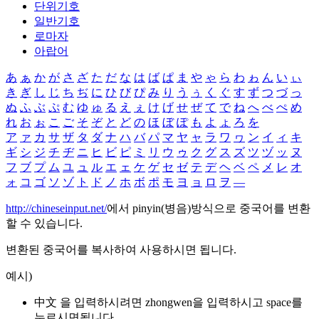
단위기호
일반기호
로마자
아랍어
あ
ぁ
か
が
さ
ざ
た
だ
な
は
ば
ぱ
ま
や
ゃ
ら
わ
ゎ
ん
い
ぃ
き
ぎ
し
じ
ち
ぢ
に
ひ
び
ぴ
み
り
う
ぅ
く
ぐ
す
ず
つ
づ
っ
ぬ
ふ
ぶ
ぷ
む
ゆ
ゅ
る
え
ぇ
け
げ
せ
ぜ
て
で
ね
へ
べ
ぺ
め
れ
お
ぉ
こ
ご
そ
ぞ
と
ど
の
ほ
ぼ
ぽ
も
よ
ょ
ろ
を
ア
ァ
カ
サ
ザ
タ
ダ
ナ
ハ
バ
パ
マ
ヤ
ャ
ラ
ワ
ヮ
ン
イ
ィ
キ
ギ
シ
ジ
チ
ヂ
ニ
ヒ
ビ
ピ
ミ
リ
ウ
ゥ
ク
グ
ス
ズ
ツ
ヅ
ッ
ヌ
フ
ブ
プ
ム
ユ
ュ
ル
エ
ェ
ケ
ゲ
セ
ゼ
テ
デ
ヘ
ベ
ペ
メ
レ
オ
ォ
コ
ゴ
ソ
ゾ
ト
ド
ノ
ホ
ボ
ポ
モ
ヨ
ョ
ロ
ヲ
―
http://chineseinput.net/
에서 pinyin(병음)방식으로 중국어를 변환
할 수 있습니다.
변환된 중국어를 복사하여 사용하시면 됩니다.
예시)
中文 을 입력하시려면
zhongwen
을 입력하시고 space를
누르시면됩니다.