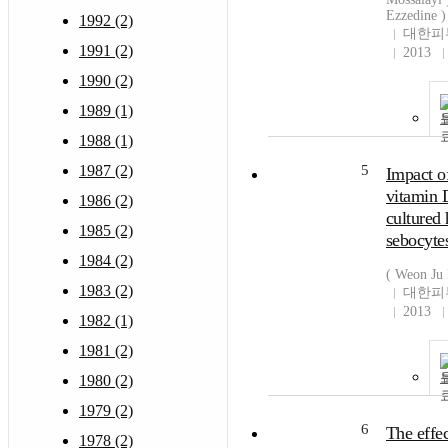
Ezzedine )
1992 (2)
대한피
1991 (2)
2013
1990 (2)
1989 (1)
1988 (1)
1987 (2)
5
Impact o
vitamin 
1986 (2)
cultured
1985 (2)
sebocyte
1984 (2)
( Weon Ju 
1983 (2)
대한피
2013
1982 (1)
1981 (2)
1980 (2)
1979 (2)
6
The effec
1978 (2)