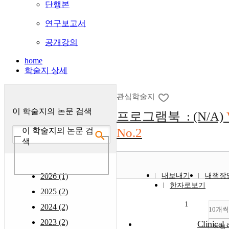
단행본
연구보고서
공개강의
home
학술지 상세
관심학술지
이 학술지의 논문 검색
프로그램북 : (N/A)
No.2
이 학술지의 논문 검
색
2026 (1)
내보내기
내책장
한자로보기
2025 (2)
1
2024 (2)
10개씩
2023 (2)
Clinical 
조회