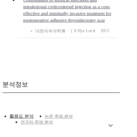
Combination of surgical subcision and
intralesional corticosteroid injection as a cost-
effective and minimally invasive treatment for
postoperative adhesive thyroidectomy scar
( Ji Hye Lee )
2013
대한피부과학회
분석정보
활용도 분석
논문 주제 분석
연구자 주제 분석