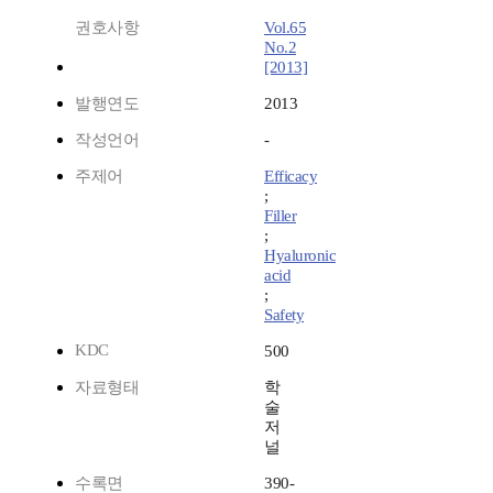
권호사항
Vol.65
No.2
[2013]
발행연도
2013
작성언어
-
주제어
Efficacy
;
Filler
;
Hyaluronic
acid
;
Safety
KDC
500
자료형태
학
술
저
널
수록면
390-