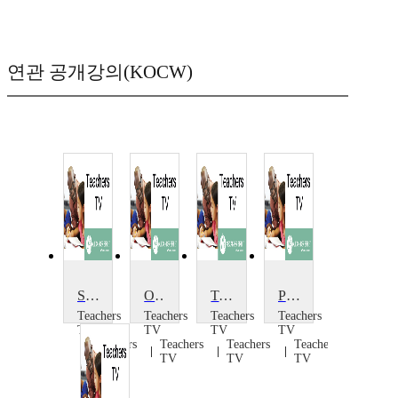
연관 공개강의(KOCW)
Safety in Numbers
Online Safety
Teaching E-safety
Preventing Safety Hazards
Teachers
Teachers
Teachers
Teachers
TV
TV
TV
TV
Teachers
Teachers
Teachers
Teachers
TV
TV
TV
TV