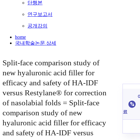
단행본
연구보고서
공개강의
home
국내학술논문 상세
Split-face comparison study of
new hyaluronic acid filler for
efficacy and safety of HA-IDF
versus Restylane® for correction
of nasolabial folds = Split-face
comparison study of new
료
hyaluronic acid filler for efficacy
and safety of HA-IDF versus