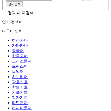
상세검색
결과 내 재검색
인기 검색어
다국어 입력
히라가나
가타카나
중국어
한글고어
그리스문자
프랑스어
독일어
히브리어
괄호기호
학술기호
기술기호
첨자기호
라틴문자
러시아문자