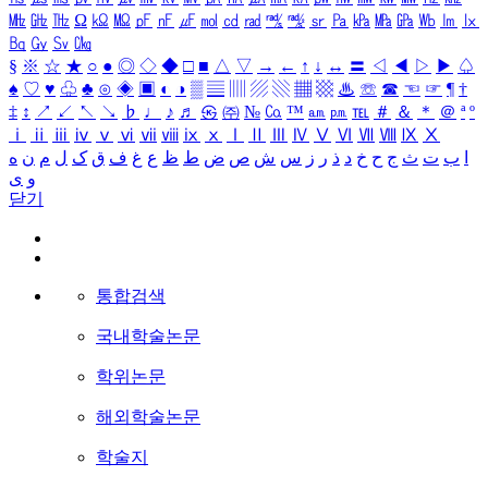
㎒
㎓
㎔
Ω
㏀
㏁
㎊
㎋
㎌
㏖
㏅
㎭
㎮
㎯
㏛
㎩
㎪
㎫
㎬
㏝
㏐
㏓
㏃
㏉
㏜
㏆
§
※
☆
★
○
●
◎
◇
◆
□
■
△
▽
→
←
↑
↓
↔
〓
◁
◀
▷
▶
♤
♠
♡
♥
♧
♣
⊙
◈
▣
◐
◑
▒
▤
▥
▨
▧
▦
▩
♨
☏
☎
☜
☞
¶
†
‡
↕
↗
↙
↖
↘
♭
♩
♪
♬
㉿
㈜
№
㏇
™
㏂
㏘
℡
＃
＆
＊
＠
ª
º
ⅰ
ⅱ
ⅲ
ⅳ
ⅴ
ⅵ
ⅶ
ⅷ
ⅸ
ⅹ
Ⅰ
Ⅱ
Ⅲ
Ⅳ
Ⅴ
Ⅵ
Ⅶ
Ⅷ
Ⅸ
Ⅹ
ا
ب
ت
ث
ج
ح
خ
د
ذ
ر
ز
س
ش
ص
ض
ط
ظ
ع
غ
ف
ق
ک
ل
م
ن
ه
و
ی
닫기
통합검색
국내학술논문
학위논문
해외학술논문
학술지