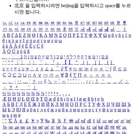
北京 을 입력하시려면
beijing
을 입력하시고 space를 누르
시면 됩니다.
ㅥ
ㅦ
ㅧ
ㅨ
ㅩ
ㅪ
ㅫ
ㅬ
ㅭ
ㅮ
ㅯ
ㅰ
ㅱ
ㅲ
ㅳ
ㅴ
ㅵ
ㅶ
ㅷ
ㅸ
ㅹ
ㅺ
ㅻ
ㅼ
ㅽ
ㅾ
ㅿ
ㆀ
ㆁ
ㆂ
ㆃ
ㆄ
ㆅ
ㆆ
ㆇ
ㆈ
ㆉ
ㆊ
ㆋ
ㆌ
ㆍ
ㆎ
Α
Β
Γ
Δ
Ε
Ζ
Η
Θ
Ι
Κ
Λ
Μ
Ν
Ξ
Ο
Π
Ρ
Σ
Τ
Υ
Φ
Χ
Ψ
Ω
α
β
γ
δ
ε
ζ
η
θ
ι
κ
λ
μ
ν
ξ
ο
π
ρ
σ
τ
υ
φ
χ
ψ
ω
á
à
Á
À
é
è
É
È
ç
Ç
ê
Ä
Ö
Ü
ä
ö
ü
ß
ְ
ֳ
ֲ
ֱ
ָ
ַ
ֵ
ֶ
ִ
ֹ
ּ
ֻ
ׂ
ׁ
ּ
ב
ה
נ
מ
צ
ת
ץ
ש
ד
ג
כ
ע
י
ח
ל
ך
ף
ק
ר
א
ט
ו
ן
ם
פ
‘
’
“
”
〔
〕
〈
〉
「
」
『
』
【
】
＂
（
）
［
］
｛
｝
±
×
÷
≠
≤
≥
∞
∴
♂
♀
∠
⊥
⌒
∂
∇
≡
≒
≪
≫
√
∽
∝
∵
∫
∬
∈
∋
⊆
⊇
⊂
⊃
∪
∩
∧
∨
￢
⇒
⇔
∀
∃
∮
∑
∏
＋
－
＜
＝
＞
、
。
·
‥
…
¨
〃
―
∥
＼
∼
´
～
ˇ
˘
˝
˚
˙
¸
˛
¡
¿
ː
！
＇
，
．
／
：
；
？
＾
＿
｀
｜
½
⅓
⅔
¼
¾
⅛
⅜
⅝
⅞
¹
²
³
⁴
ⁿ
₁
₂
₃
₄
Æ
Ð
Ħ
Ĳ
Ł
Ø
Œ
Þ
Ŧ
Ŋ
æ
đ
ð
ħ
ı
ĳ
ĸ
ŀ
ł
ø
œ
ß
þ
ŧ
ŋ
ŉ
А
Б
В
Г
Д
Е
Ё
Ж
З
И
Й
К
Л
М
Н
О
П
Р
С
Т
У
Ф
Х
Ц
Ч
Ш
Щ
Ъ
Ы
Ь
Э
Ю
Я
а
б
в
г
д
е
ё
ж
з
и
й
к
л
м
н
о
п
р
с
т
у
ф
х
ц
ч
ш
щ
ъ
ы
ь
э
ю
я
′
″
℃
Å
￠
￡
￥
¤
℉
‰
＄
％
Ｆ
￦
㎕
㎖
㎗
ℓ
㎘
㏄
㎣
㎤
㎥
㎦
㎙
㎚
㎛
㎜
㎝
㎞
㎟
㎠
㎡
㎢
㏊
㎍
㎎
㎏
㏏
㎈
㎉
㏈
㎧
㎨
㎰
㎱
㎲
㎳
㎴
㎵
㎶
㎷
㎸
㎹
㎀
㎁
㎂
㎃
㎄
㎺
㎻
㎽
㎾
㎿
㎐
㎑