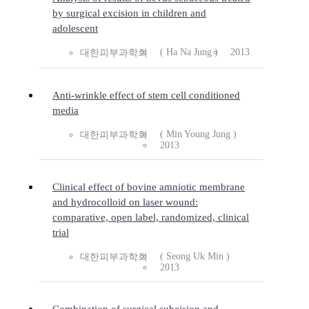
by surgical excision in children and
adolescent
( Ha Na Jung )
2013
대한피부과학회
Anti-wrinkle effect of stem cell conditioned
media
( Min Young Jung )
대한피부과학회
2013
Clinical effect of bovine amniotic membrane
and hydrocolloid on laser wound:
comparative, open label, randomized, clinical
trial
( Seong Uk Min )
대한피부과학회
2013