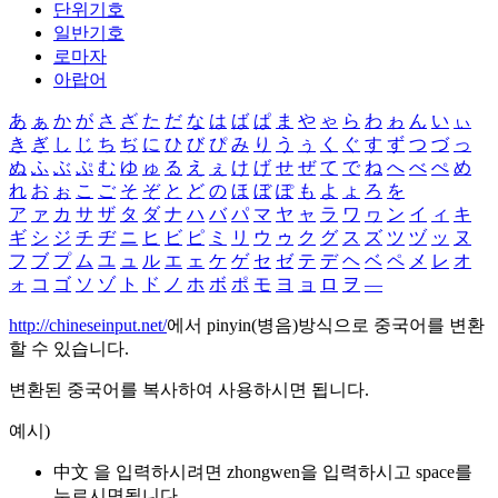
단위기호
일반기호
로마자
아랍어
あ
ぁ
か
が
さ
ざ
た
だ
な
は
ば
ぱ
ま
や
ゃ
ら
わ
ゎ
ん
い
ぃ
き
ぎ
し
じ
ち
ぢ
に
ひ
び
ぴ
み
り
う
ぅ
く
ぐ
す
ず
つ
づ
っ
ぬ
ふ
ぶ
ぷ
む
ゆ
ゅ
る
え
ぇ
け
げ
せ
ぜ
て
で
ね
へ
べ
ぺ
め
れ
お
ぉ
こ
ご
そ
ぞ
と
ど
の
ほ
ぼ
ぽ
も
よ
ょ
ろ
を
ア
ァ
カ
サ
ザ
タ
ダ
ナ
ハ
バ
パ
マ
ヤ
ャ
ラ
ワ
ヮ
ン
イ
ィ
キ
ギ
シ
ジ
チ
ヂ
ニ
ヒ
ビ
ピ
ミ
リ
ウ
ゥ
ク
グ
ス
ズ
ツ
ヅ
ッ
ヌ
フ
ブ
プ
ム
ユ
ュ
ル
エ
ェ
ケ
ゲ
セ
ゼ
テ
デ
ヘ
ベ
ペ
メ
レ
オ
ォ
コ
ゴ
ソ
ゾ
ト
ド
ノ
ホ
ボ
ポ
モ
ヨ
ョ
ロ
ヲ
―
http://chineseinput.net/
에서 pinyin(병음)방식으로 중국어를 변환
할 수 있습니다.
변환된 중국어를 복사하여 사용하시면 됩니다.
예시)
中文 을 입력하시려면
zhongwen
을 입력하시고 space를
누르시면됩니다.