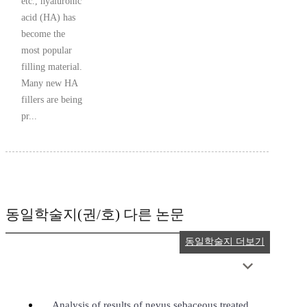
etc., hyaluronic
acid (HA) has
become the
most popular
filling material.
Many new HA
fillers are being
pr...
동일학술지(권/호) 다른 논문
동일학술지 더보기
Analysis of results of nevus sebaceous treated