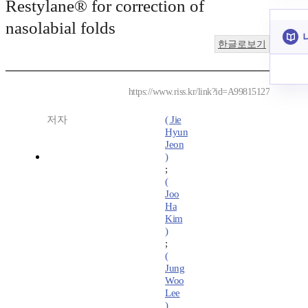
Restylane® for correction of
nasolabial folds
한글로보기
https://www.riss.kr/link?id=A99815127
저자
( Jie
Hyun
Jeon
)
;
(
Joo
Ha
Kim
)
;
(
Jung
Woo
Lee
)