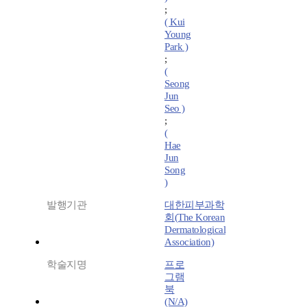
;
( Kui
Young
Park )
;
(
Seong
Jun
Seo )
;
(
Hae
Jun
Song
)
발행기관
대한피부과학
회(The Korean
Dermatological
Association)
학술지명
프로
그램
북
(N/A)