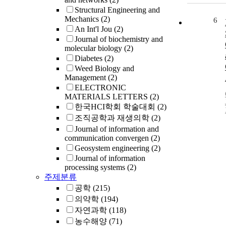
Structural Engineering and
Mechanics
(2)
6
An Int'l Jou
(2)
Journal of biochemistry and
molecular biology
(2)
Diabetes
(2)
Weed Biology and
Management
(2)
ELECTRONIC
MATERIALS LETTERS
(2)
한국HCI학회 학술대회
(2)
조직공학과 재생의학
(2)
Journal of information and
communication convergen
(2)
Geosystem engineering
(2)
Journal of information
processing systems
(2)
주제분류
공학
(215)
의약학
(194)
자연과학
(118)
농수해양
(71)