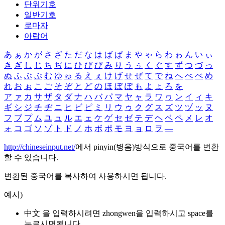
단위기호
일반기호
로마자
아랍어
あ
ぁ
か
が
さ
ざ
た
だ
な
は
ば
ぱ
ま
や
ゃ
ら
わ
ゎ
ん
い
ぃ
き
ぎ
し
じ
ち
ぢ
に
ひ
び
ぴ
み
り
う
ぅ
く
ぐ
す
ず
つ
づ
っ
ぬ
ふ
ぶ
ぷ
む
ゆ
ゅ
る
え
ぇ
け
げ
せ
ぜ
て
で
ね
へ
べ
ぺ
め
れ
お
ぉ
こ
ご
そ
ぞ
と
ど
の
ほ
ぼ
ぽ
も
よ
ょ
ろ
を
ア
ァ
カ
サ
ザ
タ
ダ
ナ
ハ
バ
パ
マ
ヤ
ャ
ラ
ワ
ヮ
ン
イ
ィ
キ
ギ
シ
ジ
チ
ヂ
ニ
ヒ
ビ
ピ
ミ
リ
ウ
ゥ
ク
グ
ス
ズ
ツ
ヅ
ッ
ヌ
フ
ブ
プ
ム
ユ
ュ
ル
エ
ェ
ケ
ゲ
セ
ゼ
テ
デ
ヘ
ベ
ペ
メ
レ
オ
ォ
コ
ゴ
ソ
ゾ
ト
ド
ノ
ホ
ボ
ポ
モ
ヨ
ョ
ロ
ヲ
―
http://chineseinput.net/
에서 pinyin(병음)방식으로 중국어를 변환
할 수 있습니다.
변환된 중국어를 복사하여 사용하시면 됩니다.
예시)
中文 을 입력하시려면
zhongwen
을 입력하시고 space를
누르시면됩니다.