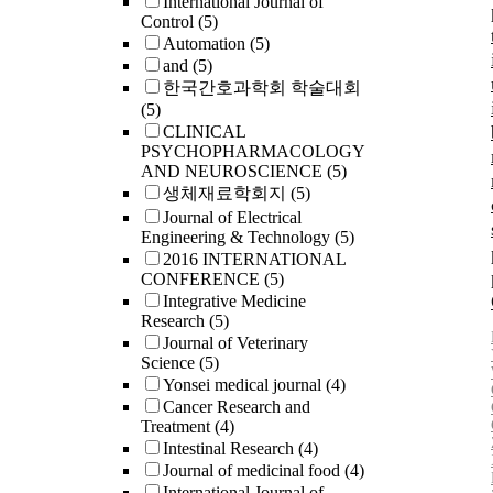
International Journal of
Control
(5)
Automation
(5)
and
(5)
한국간호과학회 학술대회
(5)
CLINICAL
PSYCHOPHARMACOLOGY
AND NEUROSCIENCE
(5)
생체재료학회지
(5)
Journal of Electrical
Engineering & Technology
(5)
2016 INTERNATIONAL
CONFERENCE
(5)
Integrative Medicine
Research
(5)
Journal of Veterinary
Science
(5)
Yonsei medical journal
(4)
Cancer Research and
Treatment
(4)
Intestinal Research
(4)
Journal of medicinal food
(4)
International Journal of