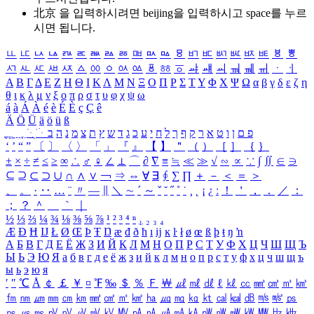
北京 을 입력하시려면
beijing
을 입력하시고 space를 누르
시면 됩니다.
ㅥ
ㅦ
ㅧ
ㅨ
ㅩ
ㅪ
ㅫ
ㅬ
ㅭ
ㅮ
ㅯ
ㅰ
ㅱ
ㅲ
ㅳ
ㅴ
ㅵ
ㅶ
ㅷ
ㅸ
ㅹ
ㅺ
ㅻ
ㅼ
ㅽ
ㅾ
ㅿ
ㆀ
ㆁ
ㆂ
ㆃ
ㆄ
ㆅ
ㆆ
ㆇ
ㆈ
ㆉ
ㆊ
ㆋ
ㆌ
ㆍ
ㆎ
Α
Β
Γ
Δ
Ε
Ζ
Η
Θ
Ι
Κ
Λ
Μ
Ν
Ξ
Ο
Π
Ρ
Σ
Τ
Υ
Φ
Χ
Ψ
Ω
α
β
γ
δ
ε
ζ
η
θ
ι
κ
λ
μ
ν
ξ
ο
π
ρ
σ
τ
υ
φ
χ
ψ
ω
á
à
Á
À
é
è
É
È
ç
Ç
ê
Ä
Ö
Ü
ä
ö
ü
ß
ְ
ֳ
ֲ
ֱ
ָ
ַ
ֵ
ֶ
ִ
ֹ
ּ
ֻ
ׂ
ׁ
ּ
ב
ה
נ
מ
צ
ת
ץ
ש
ד
ג
כ
ע
י
ח
ל
ך
ף
ק
ר
א
ט
ו
ן
ם
פ
‘
’
“
”
〔
〕
〈
〉
「
」
『
』
【
】
＂
（
）
［
］
｛
｝
±
×
÷
≠
≤
≥
∞
∴
♂
♀
∠
⊥
⌒
∂
∇
≡
≒
≪
≫
√
∽
∝
∵
∫
∬
∈
∋
⊆
⊇
⊂
⊃
∪
∩
∧
∨
￢
⇒
⇔
∀
∃
∮
∑
∏
＋
－
＜
＝
＞
、
。
·
‥
…
¨
〃
―
∥
＼
∼
´
～
ˇ
˘
˝
˚
˙
¸
˛
¡
¿
ː
！
＇
，
．
／
：
；
？
＾
＿
｀
｜
½
⅓
⅔
¼
¾
⅛
⅜
⅝
⅞
¹
²
³
⁴
ⁿ
₁
₂
₃
₄
Æ
Ð
Ħ
Ĳ
Ł
Ø
Œ
Þ
Ŧ
Ŋ
æ
đ
ð
ħ
ı
ĳ
ĸ
ŀ
ł
ø
œ
ß
þ
ŧ
ŋ
ŉ
А
Б
В
Г
Д
Е
Ё
Ж
З
И
Й
К
Л
М
Н
О
П
Р
С
Т
У
Ф
Х
Ц
Ч
Ш
Щ
Ъ
Ы
Ь
Э
Ю
Я
а
б
в
г
д
е
ё
ж
з
и
й
к
л
м
н
о
п
р
с
т
у
ф
х
ц
ч
ш
щ
ъ
ы
ь
э
ю
я
′
″
℃
Å
￠
￡
￥
¤
℉
‰
＄
％
Ｆ
￦
㎕
㎖
㎗
ℓ
㎘
㏄
㎣
㎤
㎥
㎦
㎙
㎚
㎛
㎜
㎝
㎞
㎟
㎠
㎡
㎢
㏊
㎍
㎎
㎏
㏏
㎈
㎉
㏈
㎧
㎨
㎰
㎱
㎲
㎳
㎴
㎵
㎶
㎷
㎸
㎹
㎀
㎁
㎂
㎃
㎄
㎺
㎻
㎽
㎾
㎿
㎐
㎑