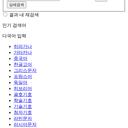
상세검색
결과 내 재검색
인기 검색어
다국어 입력
히라가나
가타카나
중국어
한글고어
그리스문자
프랑스어
독일어
히브리어
괄호기호
학술기호
기술기호
첨자기호
라틴문자
러시아문자