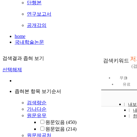
단행본
연구보고서
공개강의
home
국내학술논문
저자
검색결과 좁혀 보기
검색키워드
(
선택해제
무료
유료
좁혀본 항목 보기순서
검색량순
내보
가나다순
원문유무
원문있음
(450)
원문없음
(214)
원문제공처