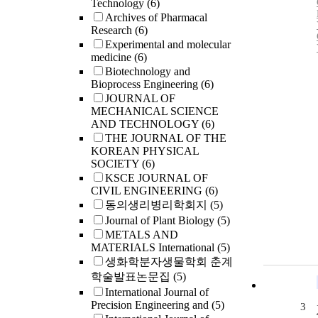
Technology
(6)
Archives of Pharmacal
Research
(6)
Experimental and molecular
medicine
(6)
Biotechnology and
Bioprocess Engineering
(6)
JOURNAL OF
MECHANICAL SCIENCE
AND TECHNOLOGY
(6)
THE JOURNAL OF THE
KOREAN PHYSICAL
SOCIETY
(6)
KSCE JOURNAL OF
CIVIL ENGINEERING
(6)
동의생리병리학회지
(5)
Journal of Plant Biology
(5)
METALS AND
MATERIALS International
(5)
생화학분자생물학회 춘계
학술발표논문집
(5)
International Journal of
Precision Engineering and
(5)
3