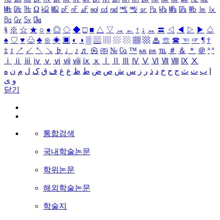
㎒
㎓
㎔
Ω
㏀
㏁
㎊
㎋
㎌
㏖
㏅
㎭
㎮
㎯
㏛
㎩
㎪
㎫
㎬
㏝
㏐
㏓
㏃
㏉
㏜
㏆
§
※
☆
★
○
●
◎
◇
◆
□
■
△
▽
→
←
↑
↓
↔
〓
◁
◀
▷
▶
♤
♠
♡
♥
♧
♣
⊙
◈
▣
◐
◑
▒
▤
▥
▨
▧
▦
▩
♨
☏
☎
☜
☞
¶
†
‡
↕
↗
↙
↖
↘
♭
♩
♪
♬
㉿
㈜
№
㏇
™
㏂
㏘
℡
＃
＆
＊
＠
ª
º
ⅰ
ⅱ
ⅲ
ⅳ
ⅴ
ⅵ
ⅶ
ⅷ
ⅸ
ⅹ
Ⅰ
Ⅱ
Ⅲ
Ⅳ
Ⅴ
Ⅵ
Ⅶ
Ⅷ
Ⅸ
Ⅹ
ا
ب
ت
ث
ج
ح
خ
د
ذ
ر
ز
س
ش
ص
ض
ط
ظ
ع
غ
ف
ق
ک
ل
م
ن
ه
و
ی
닫기
통합검색
국내학술논문
학위논문
해외학술논문
학술지