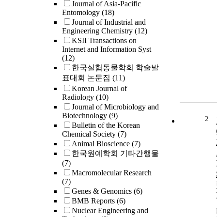
Journal of Asia-Pacific
Entomology
(18)
Journal of Industrial and
Engineering Chemistry
(12)
KSII Transactions on
Internet and Information Syst
(12)
한국실험동물학회 학술발
표대회 논문집
(11)
Korean Journal of
Radiology
(10)
Journal of Microbiology and
Biotechnology
(9)
2
Bulletin of the Korean
Chemical Society
(7)
Animal Bioscience
(7)
한국원예학회 기타간행물
(7)
Macromolecular Research
(7)
Genes & Genomics
(6)
BMB Reports
(6)
Nuclear Engineering and