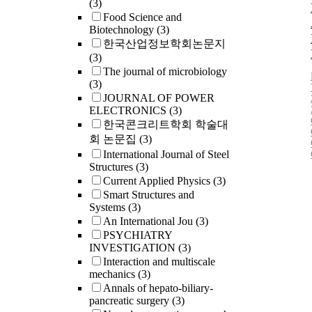
(3)
Food Science and
Biotechnology
(3)
한국산업정보학회논문지
(3)
The journal of microbiology
(3)
JOURNAL OF POWER
ELECTRONICS
(3)
한국콘크리트학회 학술대
회 논문집
(3)
International Journal of Steel
Structures
(3)
Current Applied Physics
(3)
Smart Structures and
Systems
(3)
An International Jou
(3)
PSYCHIATRY
INVESTIGATION
(3)
Interaction and multiscale
mechanics
(3)
Annals of hepato-biliary-
pancreatic surgery
(3)