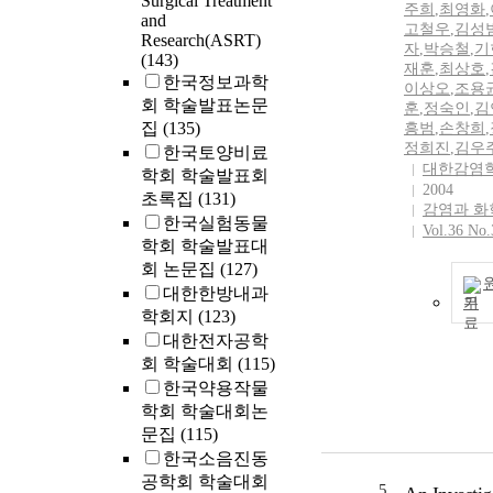
Surgical Treatment
주희
,
최영화
,
and
고철우
,
김성
Research(ASRT)
자
,
박승철
,
기
(143)
재훈
,
최상호
,
한국정보과학
이상오
,
조용
회 학술발표논문
훈
,
정숙인
,
김
집
(135)
흥범
,
손창희
,
정희진
,
김우
한국토양비료
대한감염
학회 학술발표회
2004
초록집
(131)
감염과 화
한국실험동물
Vol.36 No.
학회 학술발표대
회 논문집
(127)
대한한방내과
기
학회지
(123)
대한전자공학
회 학술대회
(115)
한국약용작물
학회 학술대회논
문집
(115)
한국소음진동
공학회 학술대회
5