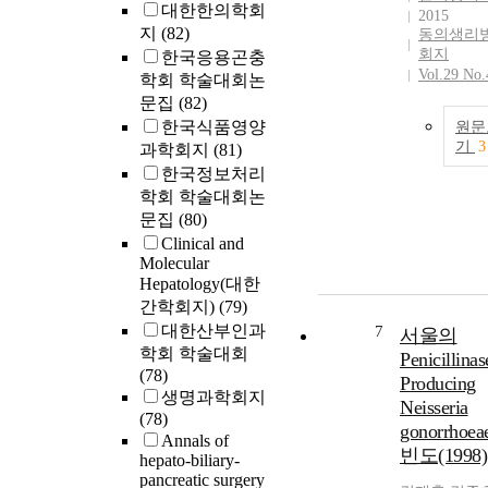
대한한의학회
2015
지
(82)
동의생리
회지
한국응용곤충
Vol.29 No.
학회 학술대회논
문집
(82)
한국식품영양
원문
기
3
과학회지
(81)
한국정보처리
학회 학술대회논
문집
(80)
Clinical and
Molecular
Hepatology(대한
간학회지)
(79)
대한산부인과
7
서울의
학회 학술대회
Penicillinas
(78)
Producing
생명과학회지
Neisseria
(78)
gonorrhoe
Annals of
빈도(1998)
hepato-biliary-
pancreatic surgery