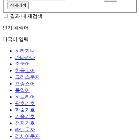
상세검색
결과 내 재검색
인기 검색어
다국어 입력
히라가나
가타카나
중국어
한글고어
그리스문자
프랑스어
독일어
히브리어
괄호기호
학술기호
기술기호
첨자기호
라틴문자
러시아문자