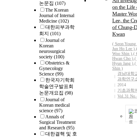
An Investig
논문집
(107)
on the Life 
The Korean
Master Wo
Journal of Internal
Lee, the Cr
Medicine
(102)
of Chung-D
대한피부과학
회지
(101)
Kwan
Journal of
( Seon Young
Korean
Jun Ho
Lee
)
,
neurosurgical
Woo
Shin )
,
(
society
(100)
Hwan Cho )
,
(
Obstetrics &
Hyun Jang )
,
(
Gynecology
Shin )
Science
(99)
경남대학교
과학연구
한국자기학회
2014
학술연구발표회
기초과학
논문개요집
(98)
Vol.31 No.
Journal of
Korean medical
science
(97)
Annals of
기
Surgical Treatment
and Research
(95)
대한결핵 및 호