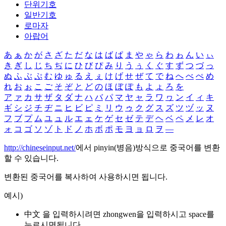
단위기호
일반기호
로마자
아랍어
あ
ぁ
か
が
さ
ざ
た
だ
な
は
ば
ぱ
ま
や
ゃ
ら
わ
ゎ
ん
い
ぃ
き
ぎ
し
じ
ち
ぢ
に
ひ
び
ぴ
み
り
う
ぅ
く
ぐ
す
ず
つ
づ
っ
ぬ
ふ
ぶ
ぷ
む
ゆ
ゅ
る
え
ぇ
け
げ
せ
ぜ
て
で
ね
へ
べ
ぺ
め
れ
お
ぉ
こ
ご
そ
ぞ
と
ど
の
ほ
ぼ
ぽ
も
よ
ょ
ろ
を
ア
ァ
カ
サ
ザ
タ
ダ
ナ
ハ
バ
パ
マ
ヤ
ャ
ラ
ワ
ヮ
ン
イ
ィ
キ
ギ
シ
ジ
チ
ヂ
ニ
ヒ
ビ
ピ
ミ
リ
ウ
ゥ
ク
グ
ス
ズ
ツ
ヅ
ッ
ヌ
フ
ブ
プ
ム
ユ
ュ
ル
エ
ェ
ケ
ゲ
セ
ゼ
テ
デ
ヘ
ベ
ペ
メ
レ
オ
ォ
コ
ゴ
ソ
ゾ
ト
ド
ノ
ホ
ボ
ポ
モ
ヨ
ョ
ロ
ヲ
―
http://chineseinput.net/
에서 pinyin(병음)방식으로 중국어를 변환
할 수 있습니다.
변환된 중국어를 복사하여 사용하시면 됩니다.
예시)
中文 을 입력하시려면
zhongwen
을 입력하시고 space를
누르시면됩니다.