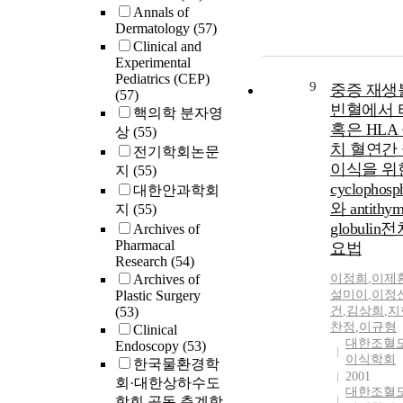
Annals of
Dermatology
(57)
Clinical and
Experimental
Pediatrics (CEP)
9
중증 재생
(57)
빈혈에서 
핵의학 분자영
혹은 HLA
상
(55)
치 혈연간
전기학회논문
이식을 위
지
(55)
cyclophosp
대한안과학회
와 antithym
지
(55)
globulin
Archives of
Pharmacal
요법
Research
(54)
Archives of
이정희
,
이제
Plastic Surgery
설미이
,
이정
(53)
건
,
김상희
,
지
찬정
,
이규형
Clinical
대한조혈
Endoscopy
(53)
이식학회
한국물환경학
2001
회·대한상하수도
대한조혈
학회 공동 춘계학