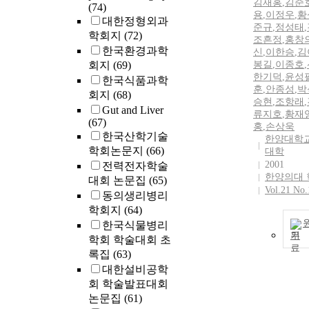
김재홍
,
김준
(74)
용
,
이정우
,
황
대한정형외과
준규
,
정성태
,
학회지
(72)
조흔정
,
홍창
한국환경과학
신
,
이한승
,
김
회지
(69)
봉길
,
이종호
,
한기덕
,
윤성
한국식품과학
훈
,
안종성
,
박
회지
(68)
승현
,
조항래
,
Gut and Liver
류지호
,
황재
(67)
홍
,
손상욱
한국산학기술
한양대학교
학회논문지
(66)
대학
2001
전력전자학술
한양의대 
대회 논문집
(65)
Vol.21 No.
동의생리병리
학회지
(64)
한국식물병리
기
학회 학술대회 초
록집
(63)
대한설비공학
회 학술발표대회
논문집
(61)