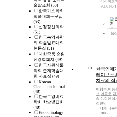
이식학회
술발표회
(53)
Vol.6 No.1
한국가스학회
학술대회논문집
(53)
기
신경정신의학
(51)
음
한국농약과학
회 학술발표대회
논문집
(51)
대한중풍.순환
신경학회지
(49)
한국자원식물
10
한국인에게
학회 춘계학술대
레이브스병
회 자료집
(49)
치료의 적
Korean
Circulation Journal
이형숙
,
이동
(48)
선
,
이종우
,
김
한국토양비료
승수
,
정윤석
,
학회 학술발표회
김현만
(48)
대한내분
Endocrinology
2003