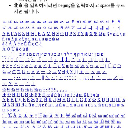
北京 을 입력하시려면
beijing
을 입력하시고 space를 누르
시면 됩니다.
ㅥ
ㅦ
ㅧ
ㅨ
ㅩ
ㅪ
ㅫ
ㅬ
ㅭ
ㅮ
ㅯ
ㅰ
ㅱ
ㅲ
ㅳ
ㅴ
ㅵ
ㅶ
ㅷ
ㅸ
ㅹ
ㅺ
ㅻ
ㅼ
ㅽ
ㅾ
ㅿ
ㆀ
ㆁ
ㆂ
ㆃ
ㆄ
ㆅ
ㆆ
ㆇ
ㆈ
ㆉ
ㆊ
ㆋ
ㆌ
ㆍ
ㆎ
Α
Β
Γ
Δ
Ε
Ζ
Η
Θ
Ι
Κ
Λ
Μ
Ν
Ξ
Ο
Π
Ρ
Σ
Τ
Υ
Φ
Χ
Ψ
Ω
α
β
γ
δ
ε
ζ
η
θ
ι
κ
λ
μ
ν
ξ
ο
π
ρ
σ
τ
υ
φ
χ
ψ
ω
á
à
Á
À
é
è
É
È
ç
Ç
ê
Ä
Ö
Ü
ä
ö
ü
ß
ְ
ֳ
ֲ
ֱ
ָ
ַ
ֵ
ֶ
ִ
ֹ
ּ
ֻ
ׂ
ׁ
ּ
ב
ה
נ
מ
צ
ת
ץ
ש
ד
ג
כ
ע
י
ח
ל
ך
ף
ק
ר
א
ט
ו
ן
ם
פ
‘
’
“
”
〔
〕
〈
〉
「
」
『
』
【
】
＂
（
）
［
］
｛
｝
±
×
÷
≠
≤
≥
∞
∴
♂
♀
∠
⊥
⌒
∂
∇
≡
≒
≪
≫
√
∽
∝
∵
∫
∬
∈
∋
⊆
⊇
⊂
⊃
∪
∩
∧
∨
￢
⇒
⇔
∀
∃
∮
∑
∏
＋
－
＜
＝
＞
、
。
·
‥
…
¨
〃
―
∥
＼
∼
´
～
ˇ
˘
˝
˚
˙
¸
˛
¡
¿
ː
！
＇
，
．
／
：
；
？
＾
＿
｀
｜
½
⅓
⅔
¼
¾
⅛
⅜
⅝
⅞
¹
²
³
⁴
ⁿ
₁
₂
₃
₄
Æ
Ð
Ħ
Ĳ
Ł
Ø
Œ
Þ
Ŧ
Ŋ
æ
đ
ð
ħ
ı
ĳ
ĸ
ŀ
ł
ø
œ
ß
þ
ŧ
ŋ
ŉ
А
Б
В
Г
Д
Е
Ё
Ж
З
И
Й
К
Л
М
Н
О
П
Р
С
Т
У
Ф
Х
Ц
Ч
Ш
Щ
Ъ
Ы
Ь
Э
Ю
Я
а
б
в
г
д
е
ё
ж
з
и
й
к
л
м
н
о
п
р
с
т
у
ф
х
ц
ч
ш
щ
ъ
ы
ь
э
ю
я
′
″
℃
Å
￠
￡
￥
¤
℉
‰
＄
％
Ｆ
￦
㎕
㎖
㎗
ℓ
㎘
㏄
㎣
㎤
㎥
㎦
㎙
㎚
㎛
㎜
㎝
㎞
㎟
㎠
㎡
㎢
㏊
㎍
㎎
㎏
㏏
㎈
㎉
㏈
㎧
㎨
㎰
㎱
㎲
㎳
㎴
㎵
㎶
㎷
㎸
㎹
㎀
㎁
㎂
㎃
㎄
㎺
㎻
㎽
㎾
㎿
㎐
㎑