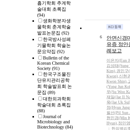
흡기학회 추계학
술대회 초록집
(94)
생화학분자생
물학회 춘계학술
발표논문집
(92)
6
안면신경마
한국방사성폐
유증 정안
기물학회 학술논
례보고
문요약집
(92)
Bulletin of the
이은지(Eun J
Korean Chemical
김성태(Sung 
Society
(91)
Kim)
,
권민구(M
한국구조물진
Kwon)
,
신현권
단유지관리공학
Kwon Shin)
,
회 학술발표회 논
(Yong Jun Ko
우(Su
Woo
Ka
문집
(89)
재일(Jae Il N
대한외과학회
욱(Jae Uk Sul
학술대회 초록집
정(Hyun
Jung
(88)
필선(Pil Sun
Journal of
현민경(Min K
Microbiology and
Hyun)
,
정민영(
Biotechnology
(84)
한의병리