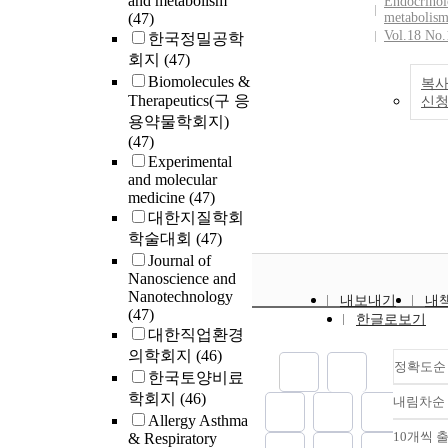
and metabolism
Endocrinol
(47)
metabolis
Vol.18 No.
한국정밀공학
회지
(47)
Biomolecules &
복사
Therapeutics(구 응
신
용약물학회지)
(47)
Experimental
and molecular
medicine
(47)
대한지질학회
학술대회
(47)
Journal of
Nanoscience and
Nanotechnology
내보내기
내
(47)
한글로보기
대한직업환경
의학회지
(46)
정확도순
한국토양비료
학회지
(46)
내림차순
Allergy Asthma
10개씩 
& Respiratory