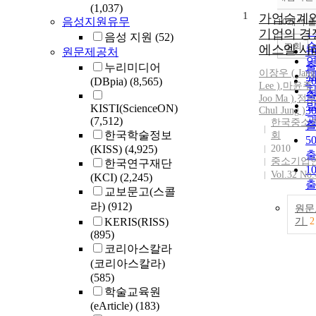
(1,037)
1
가업승계와
음성지원유무
10개씩 
기업의 경
음성 지원
(52)
조회
에스엘 사
1
원문제공처
누리미디어
이장우 ( Jan
2
(DBpia)
(8,565)
Lee
)
,
마윤주 (
Joo Ma )
,
정수철
KISTI(ScienceON)
3
Chul
Jung
)
(7,512)
한국중소
한국학술정보
회
5
(KISS)
(4,925)
2010
중소기업
한국연구재단
1
Vol.32 No.
(KCI)
(2,245)
교보문고(스콜
라)
(912)
원문
KERIS(RISS)
기
2
(895)
코리아스칼라
(코리아스칼라)
(585)
학술교육원
(eArticle)
(183)