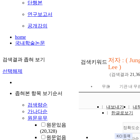
단행본
연구보고서
공개강의
home
국내학술논문
저자 : ( Jun
검색결과 좁혀 보기
검색키워드
Lee )
선택해제
(검색결과
21,3
무료
기관 내 무
좁혀본 항목 보기순서
검색량순
내보내기
내
가나다순
한글로보기
원문유무
원문있음
정확도순
(20,328)
원문없음
내림차순