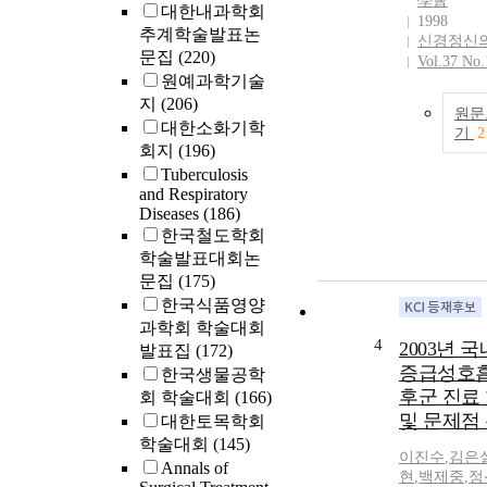
學會
대한내과학회
1998
추계학술발표논
신경정신
문집
(220)
Vol.37 No.
원예과학기술
지
(206)
원문
대한소화기학
기
2
회지
(196)
Tuberculosis
and Respiratory
Diseases
(186)
한국철도학회
학술발표대회논
문집
(175)
한국식품영양
과학회 학술대회
4
2003년 국
발표집
(172)
증급성호
한국생물공학
후군 진료
회 학술대회
(166)
및 문제점
대한토목학회
학술대회
(145)
이진수
,
김은
Annals of
현
,
백제중
,
정