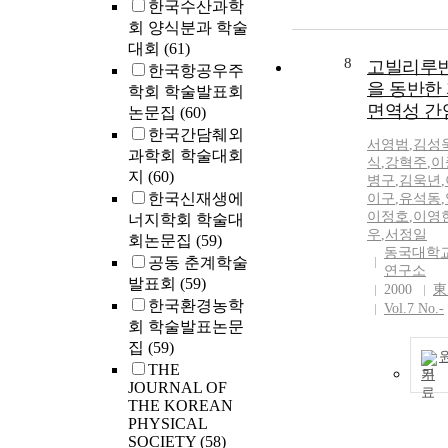
한국수산과학
회 양식분과 학술
대회
(61)
8
고빌리루
한국항공우주
을 동반한
학회 학술발표회
면역성 간
논문집
(60)
한국간담췌외
서영범
,
김성
과학회 학술대회
식
,
강혁주
,
이
지
(60)
병구
,
김욱년
,
한국신재생에
이구
,
유석동
,
이정호
,
이영
너지학회 학술대
우
,
서정일
회논문집
(59)
동국대학교
공동 춘계학술
연구소
발표회
(59)
2000
東
한국환경농학
Vol.7 No.-
회 학술발표논문
집
(59)
THE
기
JOURNAL OF
THE KOREAN
PHYSICAL
SOCIETY
(58)