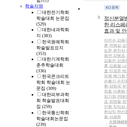
합)
(1)
학술지명
대한전기학회
3
정신분열병
학술대회 논문집
(529)
한 리스페
대한내과학회
효과 및 
지
(383)
이민수
,
김용
한국원예학회
훈
,
연병길
,
오
학술발표요지
도준
,
윤진상
,
(353)
희연
,
강병조
,
대한기계학회
김동언
,
김명
춘추학술대회
훈
,
김희철
,
나
(336)
호
,
민경준
,
박
한국콘크리트
두병
,
백기청
,
손봉기
,
손진
학회 학술대회 논
환
,
양창국
,
우
문집
(309)
정호
,
이종범
,
대한피부과학
임기영
,
전태
회 학술발표대회
조
,
정영철
,
정
집
(259)
인원
,
지익성
,
한상익
,
한선
한국통신학회
희
,
서광윤
학술대회논문집
大韓神經
(239)