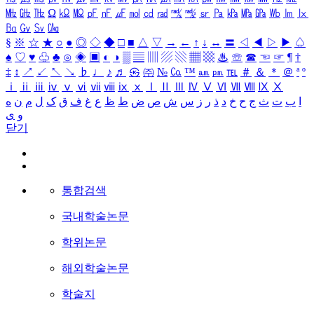
㎒
㎓
㎔
Ω
㏀
㏁
㎊
㎋
㎌
㏖
㏅
㎭
㎮
㎯
㏛
㎩
㎪
㎫
㎬
㏝
㏐
㏓
㏃
㏉
㏜
㏆
§
※
☆
★
○
●
◎
◇
◆
□
■
△
▽
→
←
↑
↓
↔
〓
◁
◀
▷
▶
♤
♠
♡
♥
♧
♣
⊙
◈
▣
◐
◑
▒
▤
▥
▨
▧
▦
▩
♨
☏
☎
☜
☞
¶
†
‡
↕
↗
↙
↖
↘
♭
♩
♪
♬
㉿
㈜
№
㏇
™
㏂
㏘
℡
＃
＆
＊
＠
ª
º
ⅰ
ⅱ
ⅲ
ⅳ
ⅴ
ⅵ
ⅶ
ⅷ
ⅸ
ⅹ
Ⅰ
Ⅱ
Ⅲ
Ⅳ
Ⅴ
Ⅵ
Ⅶ
Ⅷ
Ⅸ
Ⅹ
ا
ب
ت
ث
ج
ح
خ
د
ذ
ر
ز
س
ش
ص
ض
ط
ظ
ع
غ
ف
ق
ک
ل
م
ن
ه
و
ی
닫기
통합검색
국내학술논문
학위논문
해외학술논문
학술지