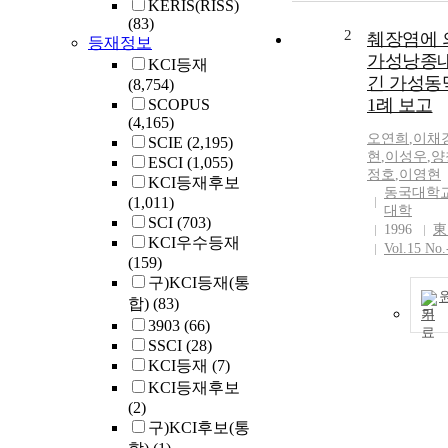
KERIS(RISS)
(83)
2
췌장염에 
등재정보
가성낭종내
KCI등재
긴 가성동맥
(8,754)
1례 보고
SCOPUS
(4,165)
오연희
,
이채
SCIE
(2,195)
현
,
이성우
,
양
ESCI
(1,055)
정호
,
이영현
KCI등재후보
동국대학교
(1,011)
대학
SCI
(703)
1996
東
KCI우수등재
Vol.15 No.
(159)
구)KCI등재(통
합)
(83)
기
3903
(66)
SSCI
(28)
KCI등재
(7)
KCI등재후보
(2)
구)KCI후보(통