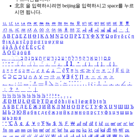
北京 을 입력하시려면
beijing
을 입력하시고 space를 누르
시면 됩니다.
ㅥ
ㅦ
ㅧ
ㅨ
ㅩ
ㅪ
ㅫ
ㅬ
ㅭ
ㅮ
ㅯ
ㅰ
ㅱ
ㅲ
ㅳ
ㅴ
ㅵ
ㅶ
ㅷ
ㅸ
ㅹ
ㅺ
ㅻ
ㅼ
ㅽ
ㅾ
ㅿ
ㆀ
ㆁ
ㆂ
ㆃ
ㆄ
ㆅ
ㆆ
ㆇ
ㆈ
ㆉ
ㆊ
ㆋ
ㆌ
ㆍ
ㆎ
Α
Β
Γ
Δ
Ε
Ζ
Η
Θ
Ι
Κ
Λ
Μ
Ν
Ξ
Ο
Π
Ρ
Σ
Τ
Υ
Φ
Χ
Ψ
Ω
α
β
γ
δ
ε
ζ
η
θ
ι
κ
λ
μ
ν
ξ
ο
π
ρ
σ
τ
υ
φ
χ
ψ
ω
á
à
Á
À
é
è
É
È
ç
Ç
ê
Ä
Ö
Ü
ä
ö
ü
ß
ְ
ֳ
ֲ
ֱ
ָ
ַ
ֵ
ֶ
ִ
ֹ
ּ
ֻ
ׂ
ׁ
ּ
ב
ה
נ
מ
צ
ת
ץ
ש
ד
ג
כ
ע
י
ח
ל
ך
ף
ק
ר
א
ט
ו
ן
ם
פ
‘
’
“
”
〔
〕
〈
〉
「
」
『
』
【
】
＂
（
）
［
］
｛
｝
±
×
÷
≠
≤
≥
∞
∴
♂
♀
∠
⊥
⌒
∂
∇
≡
≒
≪
≫
√
∽
∝
∵
∫
∬
∈
∋
⊆
⊇
⊂
⊃
∪
∩
∧
∨
￢
⇒
⇔
∀
∃
∮
∑
∏
＋
－
＜
＝
＞
、
。
·
‥
…
¨
〃
―
∥
＼
∼
´
～
ˇ
˘
˝
˚
˙
¸
˛
¡
¿
ː
！
＇
，
．
／
：
；
？
＾
＿
｀
｜
½
⅓
⅔
¼
¾
⅛
⅜
⅝
⅞
¹
²
³
⁴
ⁿ
₁
₂
₃
₄
Æ
Ð
Ħ
Ĳ
Ł
Ø
Œ
Þ
Ŧ
Ŋ
æ
đ
ð
ħ
ı
ĳ
ĸ
ŀ
ł
ø
œ
ß
þ
ŧ
ŋ
ŉ
А
Б
В
Г
Д
Е
Ё
Ж
З
И
Й
К
Л
М
Н
О
П
Р
С
Т
У
Ф
Х
Ц
Ч
Ш
Щ
Ъ
Ы
Ь
Э
Ю
Я
а
б
в
г
д
е
ё
ж
з
и
й
к
л
м
н
о
п
р
с
т
у
ф
х
ц
ч
ш
щ
ъ
ы
ь
э
ю
я
′
″
℃
Å
￠
￡
￥
¤
℉
‰
＄
％
Ｆ
￦
㎕
㎖
㎗
ℓ
㎘
㏄
㎣
㎤
㎥
㎦
㎙
㎚
㎛
㎜
㎝
㎞
㎟
㎠
㎡
㎢
㏊
㎍
㎎
㎏
㏏
㎈
㎉
㏈
㎧
㎨
㎰
㎱
㎲
㎳
㎴
㎵
㎶
㎷
㎸
㎹
㎀
㎁
㎂
㎃
㎄
㎺
㎻
㎽
㎾
㎿
㎐
㎑