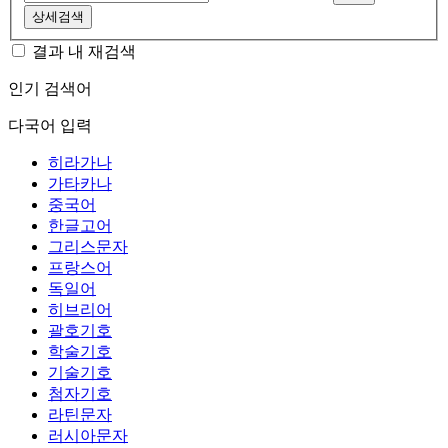
상세검색
결과 내 재검색
인기 검색어
다국어 입력
히라가나
가타카나
중국어
한글고어
그리스문자
프랑스어
독일어
히브리어
괄호기호
학술기호
기술기호
첨자기호
라틴문자
러시아문자