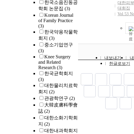
한국소음진동공
postoperative
대한피부
hour. Results
학회 논문집
(3)
대회집
all subjecti
Vol.53 N
Korean Journal
changed signi
of Family Practice
(3)
patients, espe
한국약용작물학
successful gr
회지
(3)
unsuccessful 
witnessed ap
중소기업연구
fatigue chang
(3)
while other 
Knee Surgery
내보내기
내
and Related
change signif
한글로보기
Research
(3)
Conclusion. 
한국균학회지
improve subj
(3)
symptoms in 
대한물리치료학
surgery was s
회지
(2)
unsuccessful.
isolated UPP
관광학연구
(2)
in subjectiv
大韓皮膚科學會
the unsucces
誌
(2)
different fro
대한소화기학회
successful gr
지
(2)
대한내과학회지