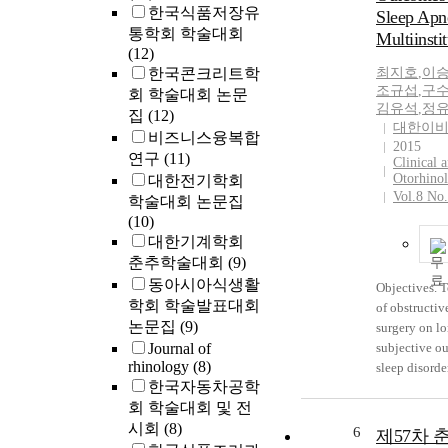
한국식품저장유
Sleep Apn
underwent su
통학회 학술대회
Multiinsti
titration for
(12)
included in t
한국콘크리트학
최지호
,
이
Correlations
조규섭
,
구
회 학술대회 논문
CPAP level a
김유석
,
정
집
(12)
including an
대한이
비즈니스융복합
polysomnogra
2015
연구
(11)
analyzed. A 
Clinical 
Otorhino
대한전기학회
for optimal 
Vol.8 No
developed ba
학술대회 논문집
anthropometr
(10)
polysomonogr
대한기계학회
The mean opt
춘추학술대회
(9)
202 patients
동아시아식생활
Objectives. T
7.8±2.3 cm 
학회 학술발표대회
of obstructiv
optimal CPAP 
논문집
(9)
surgery on lo
moderate, an
Journal of
subjective o
groups was 6.
rhinology
(8)
sleep disord
9.1±2.1 cm H
한국자동차공학
symptoms an
apneahypopn
회 학술대회 및 전
complications
(r=0.595, P<0
시회
(8)
OSA. Methods
6
제57차 
(r=0.542, P<
patients who