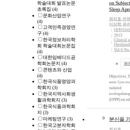
extent of S
on Subject
학술대회 발표논문
neck, mandib
consistently 
Sleep Ap
초록집
(4)
lengths of m
with OSA at 5
문화산업연구
body) were 
Information a
최지호
,
전
(4)
snorers and n
long-term su
이상학
,
권
고객만족경영연
sample of 2,
대한이
should be pro
Koreans (1,3
구
(4)
2013
when conside
females) aged
한국정보처리학
Clinical 
(mean, 48.47±
Otorhino
회 학술대회논문집
Vol.6 No
The overall p
(4)
was 64.7% (8
대한임베디드공
(671/1,389) 
학회논문지
(4)
원
and female su
콘텐츠와 산업
In non-obese 
(4)
Objectives. T
significantly
한국식품영양과
were 1) to eva
circumferenc
학회지
(3)
isolated
shorter mand
한국지역사회생
uvulopalato
(P=0.0126) th
(UPPP) on su
활과학회지
(3)
non-obese fe
sleep apnea 
한국식품과학회
significantly
adult patient
지
(3)
circumferenc
response to s
9
마케팅연구
(3)
분신을 기
compared wit
ultimately 2)
한국고분자학회
However, the
differences i
최지호