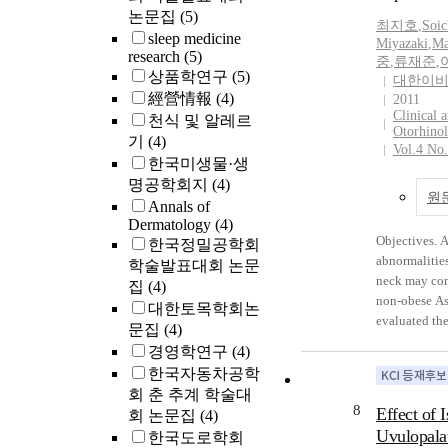
were included
논문집
(5)
최지호
,
Soic
Patients were
sleep medicine
Miyazaki
,
Ma
groups: a sur
research
(5)
중
,
류재준
,
PAP group (n
상품학연구
(5)
대한이
(untreated) g
經營情報
(4)
2011
surgery grou
Clinical 
천식 및 알레르
significant i
Otorhino
기
(4)
Vol.4 No
SDB symptom
한국미생물·생
control grou
명공학회지
(4)
subjective o
원
Annals of
surgery (52.
Dermatology
(4)
groups were s
Objectives. 
한국정밀공학회
than those of
abnormalitie
학술발표대회 논문
(25.0%). The
neck may con
집
(4)
of the surger
non-obese As
대한토목학회논
significantly 
evaluated the
문집
(4)
the PAP grou
implications
경영학연구
(4)
surgical comp
neck measure
23.0% (20 of 
한국자동차공학
Asian snorer
group, and 55
회 춘 추계 학술대
external man
8
patients wit
Effect of I
회 논문집
(4)
measurement
adverse effec
Uvulopala
한국도로학회
circumference