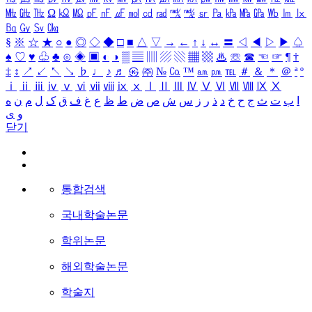
㎒
㎓
㎔
Ω
㏀
㏁
㎊
㎋
㎌
㏖
㏅
㎭
㎮
㎯
㏛
㎩
㎪
㎫
㎬
㏝
㏐
㏓
㏃
㏉
㏜
㏆
§
※
☆
★
○
●
◎
◇
◆
□
■
△
▽
→
←
↑
↓
↔
〓
◁
◀
▷
▶
♤
♠
♡
♥
♧
♣
⊙
◈
▣
◐
◑
▒
▤
▥
▨
▧
▦
▩
♨
☏
☎
☜
☞
¶
†
‡
↕
↗
↙
↖
↘
♭
♩
♪
♬
㉿
㈜
№
㏇
™
㏂
㏘
℡
＃
＆
＊
＠
ª
º
ⅰ
ⅱ
ⅲ
ⅳ
ⅴ
ⅵ
ⅶ
ⅷ
ⅸ
ⅹ
Ⅰ
Ⅱ
Ⅲ
Ⅳ
Ⅴ
Ⅵ
Ⅶ
Ⅷ
Ⅸ
Ⅹ
ا
ب
ت
ث
ج
ح
خ
د
ذ
ر
ز
س
ش
ص
ض
ط
ظ
ع
غ
ف
ق
ک
ل
م
ن
ه
و
ی
닫기
통합검색
국내학술논문
학위논문
해외학술논문
학술지