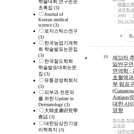
학술대회 연구논문
statistically 
subjective 
檀國大學
초록집
(3)
in other vari
국문학
between succ
snorers and s
Journal of
2000
unsuccessful 
Korean medical
Anthropometr
Vol.14 No
Methods. Twe
science
(3)
the mandible
adult patien
로지스틱스연구
thick neck c
isolated UPPP
복
(3)
genders and 
and postoper
한국농업기계학
in males, may
symptoms (sn
회 학술발표논문집
contributing 
apnea, daytim
(3)
non-obese As
10
제53차 
morning head
한국철도학회
일반구연 
fatigue, restl
학술발표대회논문
with morning
면역학 ;
집
(3)
polysomnogra
초혈액과
유통경영학회지
evaluated in 
부 림프구
(3)
in subjectiv
(Cutaneou
피부과 전문의
before and af
Antige
를 위한 Update in
investigated 
대한 사
Dermatology
(3)
(n=11) and u
영향
大韓皮膚硏究學
groups. Surgi
會誌
(3)
defined as a r
최지호
,
장
대한임상전기생
50% in the p
고재경
리학회지
(3)
hypopnea ind
대한피