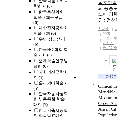
한국식품조리과
심포지엄 6
(r=-0.502, P
diagnostic p
학회지
(6)
의 중증도
index (BMI) 
OSA between
한국통신학회
neck circumf
도에 영향
December 200
학술대회논문집
P<0.001), and
인 ; 건
Patients eithe
(6)
P=0.019)were
OSA or were n
대한전자공학회
최지호
correlated w
All patients 
학술대회
(6)
2005
level. The be
telephone sur
대한피부
수면·정신생리
equation acc
SDB signs an
대회집
(6)
multiple line
snoring, apne
Vol.57 N
한국HCI학회 학
was: Optimal
and daytime s
술대회
(6)
H2O)=0.681
airway press
춘계학술연구발
(0.040×AHI).
and any adver
the variance
표회
(6)
the surgery o
level was exp
대한의진균학회
subjective ou
equation (R2
지
(5)
surgery or no
Conclusion. 
울산의대학술지
to be the all
7
Clinical I
for optimal 
(5)
defined as a 
Mandible 
patients wit
한국자동차공학
score. A posi
developed u
Measureme
회 부문종합 학술
outcome (com
which can be
Obese Asi
대회
(5)
defined as a 
during the di
Ansan Cit
per night and
한국건축시공학
Populatio
Results. A to
회 학술발표대회