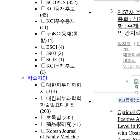
SCOPUS
(352)
KCI등재후보
3
제57차 
(45)
총회 : 심
KCI우수등재
학 : 주제
(11)
의 광치
구)KCI등재(통
합)
(4)
최지호
ESCI
(4)
2005
3903
(2)
대한피부
SCIE
(1)
대회집
KCI등재후보
Vol.57 N
(1)
학술지명
대한피부과학회
지
(313)
대한피부과학회
학술발표대회집
(263)
4
Optimal C
초록집
(205)
Positive A
商品學硏究
(41)
Level in K
Korean Journal
with Obstr
of Family Medicine
Apnea Sy