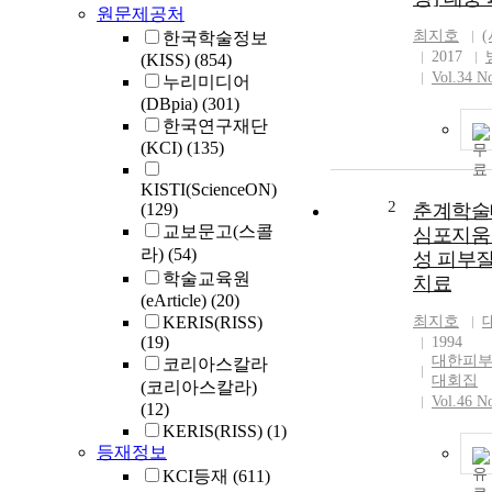
원문제공처
최지호
한국학술정보
2017
(KISS)
(854)
Vol.34 No
누리미디어
(DBpia)
(301)
한국연구재단
(KCI)
(135)
KISTI(ScienceON)
2
(129)
춘계학술대
교보문고(스콜
심포지움 
라)
(54)
성 피부
학술교육원
치료
(eArticle)
(20)
KERIS(RISS)
최지호
(19)
1994
대한피부
코리아스칼라
대회집
(코리아스칼라)
Vol.46 N
(12)
KERIS(RISS)
(1)
등재정보
KCI등재
(611)