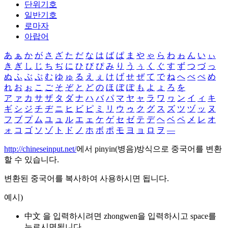
단위기호
일반기호
로마자
아랍어
あ
ぁ
か
が
さ
ざ
た
だ
な
は
ば
ぱ
ま
や
ゃ
ら
わ
ゎ
ん
い
ぃ
き
ぎ
し
じ
ち
ぢ
に
ひ
び
ぴ
み
り
う
ぅ
く
ぐ
す
ず
つ
づ
っ
ぬ
ふ
ぶ
ぷ
む
ゆ
ゅ
る
え
ぇ
け
げ
せ
ぜ
て
で
ね
へ
べ
ぺ
め
れ
お
ぉ
こ
ご
そ
ぞ
と
ど
の
ほ
ぼ
ぽ
も
よ
ょ
ろ
を
ア
ァ
カ
サ
ザ
タ
ダ
ナ
ハ
バ
パ
マ
ヤ
ャ
ラ
ワ
ヮ
ン
イ
ィ
キ
ギ
シ
ジ
チ
ヂ
ニ
ヒ
ビ
ピ
ミ
リ
ウ
ゥ
ク
グ
ス
ズ
ツ
ヅ
ッ
ヌ
フ
ブ
プ
ム
ユ
ュ
ル
エ
ェ
ケ
ゲ
セ
ゼ
テ
デ
ヘ
ベ
ペ
メ
レ
オ
ォ
コ
ゴ
ソ
ゾ
ト
ド
ノ
ホ
ボ
ポ
モ
ヨ
ョ
ロ
ヲ
―
http://chineseinput.net/
에서 pinyin(병음)방식으로 중국어를 변환
할 수 있습니다.
변환된 중국어를 복사하여 사용하시면 됩니다.
예시)
中文 을 입력하시려면
zhongwen
을 입력하시고 space를
누르시면됩니다.