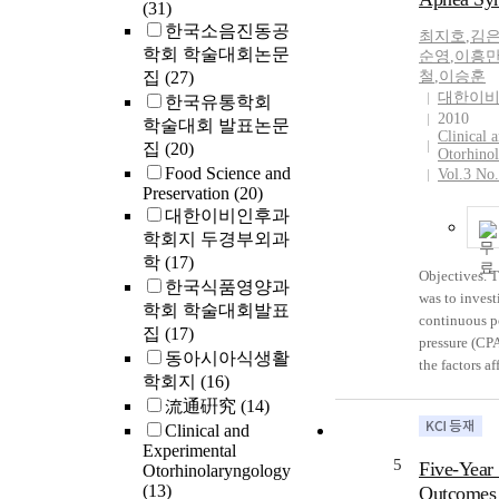
(31)
한국소음진동공
최지호
,
김
학회 학술대회논문
순영
,
이흥
집
(27)
철
,
이승훈
대한이
한국유통학회
2010
학술대회 발표논문
Clinical 
집
(20)
Otorhino
Food Science and
Vol.3 No
Preservation
(20)
대한이비인후과
학회지 두경부외과
학
(17)
Objectives. T
한국식품영양과
was to invest
학회 학술대회발표
continuous p
집
(17)
pressure (CPA
동아시아식생활
the factors a
학회지
(16)
level, and to
流通硏究
(14)
equation for
Clinical and
in Korean pat
Experimental
obstructive 
5
Five-Year 
Otorhinolaryngology
(OSAS). Meth
(13)
Outcomes 
patients wit