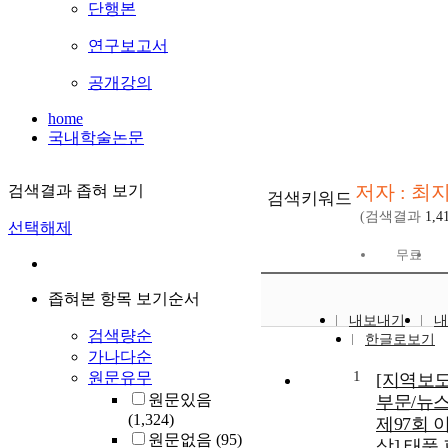
단행본
연구보고서
공개강의
home
국내학술논문
저자 : 최
검색결과 좁혀 보기
검색키워드
(검색결과
1,4
선택해제
무료
좁혀본 항목 보기순서
내보내기
내
검색량순
한글로보기
가나다순
1
원문유무
[지역보
원문있음
부문/뉴스
(1,324)
제97회 
원문없음
(95)
상] 태풍