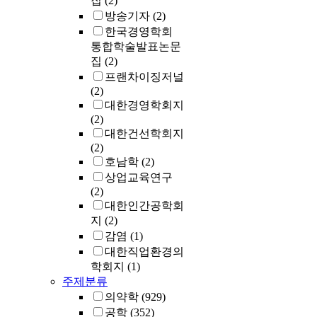
집
(2)
방송기자
(2)
한국경영학회
통합학술발표논문
집
(2)
프랜차이징저널
(2)
대한경영학회지
(2)
대한건선학회지
(2)
호남학
(2)
상업교육연구
(2)
대한인간공학회
지
(2)
감염
(1)
대한직업환경의
학회지
(1)
주제분류
의약학
(929)
공학
(352)