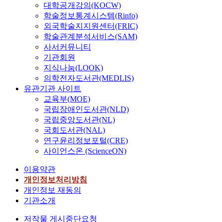
대학공개강의(KOCW)
학술정보통계시스템(Rinfo)
외국학술지지원센터(FRIC)
학술관계분석서비스(SAM)
사서커뮤니티
기관회원
지식나눔(LOOK)
의학전자도서관(MEDLIS)
유관기관 사이트
교육부(MOE)
국립장애인도서관(NLD)
국립중앙도서관(NL)
국회도서관(NAL)
연구윤리정보포털(CRE)
사이언스온 (ScienceON)
이용약관
개인정보처리방침
개인정보 재동의
기관소개
저작물 게시중단요청