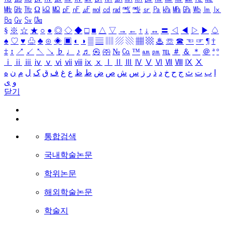
㎒
㎓
㎔
Ω
㏀
㏁
㎊
㎋
㎌
㏖
㏅
㎭
㎮
㎯
㏛
㎩
㎪
㎫
㎬
㏝
㏐
㏓
㏃
㏉
㏜
㏆
§
※
☆
★
○
●
◎
◇
◆
□
■
△
▽
→
←
↑
↓
↔
〓
◁
◀
▷
▶
♤
♠
♡
♥
♧
♣
⊙
◈
▣
◐
◑
▒
▤
▥
▨
▧
▦
▩
♨
☏
☎
☜
☞
¶
†
‡
↕
↗
↙
↖
↘
♭
♩
♪
♬
㉿
㈜
№
㏇
™
㏂
㏘
℡
＃
＆
＊
＠
ª
º
ⅰ
ⅱ
ⅲ
ⅳ
ⅴ
ⅵ
ⅶ
ⅷ
ⅸ
ⅹ
Ⅰ
Ⅱ
Ⅲ
Ⅳ
Ⅴ
Ⅵ
Ⅶ
Ⅷ
Ⅸ
Ⅹ
ا
ب
ت
ث
ج
ح
خ
د
ذ
ر
ز
س
ش
ص
ض
ط
ظ
ع
غ
ف
ق
ک
ل
م
ن
ه
و
ی
닫기
통합검색
국내학술논문
학위논문
해외학술논문
학술지