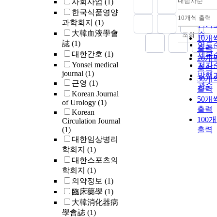
내림차순
사회사업
(1)
정확
한국식품영양
순
10개씩 출력
내림
과학회지
(1)
인기
大韓血液學會
순
조회
10개
誌
(1)
연도
출력
대한간호
(1)
제목
20개
Yonsei medical
저자
출력
journal
(1)
발행
30개
근영
(1)
관순
출력
Korean Journal
50개
of Urology
(1)
출력
Korean
100
Circulation Journal
(1)
출력
대한임상병리
학회지
(1)
대한스포츠의
학회지
(1)
의약정보
(1)
臨床藥學
(1)
大韓消化器病
學會誌
(1)