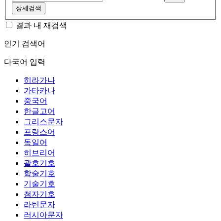
상세검색
결과 내 재검색
인기 검색어
다국어 입력
히라가나
가타카나
중국어
한글고어
그리스문자
프랑스어
독일어
히브리어
괄호기호
학술기호
기술기호
첨자기호
라틴문자
러시아문자