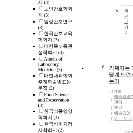
지
(3)
노인간호학회
원
지
(3)
문
임상간호연구
보
(3)
기
2
한국간호교육
학회지
(3)
대한족부족관
절학회지
(3)
Annals of
Laboratory
6
기획자는 
Medicine
(3)
떻게 단련
대한내과학회
는가
추계학술발표논
문집
(3)
김덕희
Food Science
예술경영
and Preservation
센터
(3)
2014
한국식품영양
예술경영
학회지
(3)
Vol.- No.7
한국비파괴검
사학회지
(2)