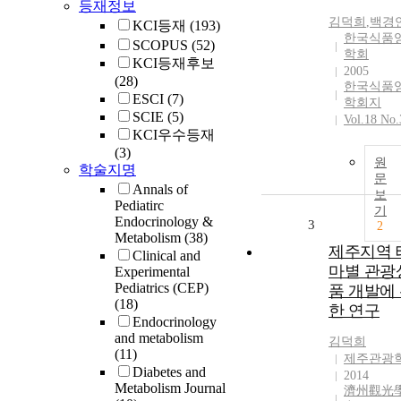
등재정보
김덕희
,
백경
KCI등재
(193)
한국식품
SCOPUS
(52)
학회
KCI등재후보
2005
(28)
한국식품
ESCI
(7)
학회지
SCIE
(5)
Vol.18 No.
KCI우수등재
(3)
원
학술지명
문
Annals of
보
Pediatirc
기
Endocrinology &
3
2
Metabolism
(38)
제주지역 
Clinical and
마별 관광
Experimental
Pediatrics (CEP)
품 개발에
(18)
한 연구
Endocrinology
and metabolism
김덕희
(11)
제주관광
Diabetes and
2014
Metabolism Journal
濟州觀光