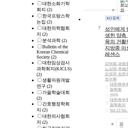
대한소화기학
문
회지
(2)
기
한국프랑스학
논집
(2)
대한의학협회
7
성인에게 
지
(2)
생한 양측
분석과학
(2)
목의 건활
Bulletin of the
지방종 아
Korean Chemical
레센스
Society
(2)
대한임상검사
김덕희
,
곽희
과학회지(KJCLS)
노상명
,
추혜
(2)
김영준
,
정준
정수환
생활자원개발
대한족부
연구
(2)
절학회
가을학술대회
2019
(2)
대한족부
간호행정학회
절학회지
지
(2)
Vol.23 No.
대한의사협회
지
(2)
원