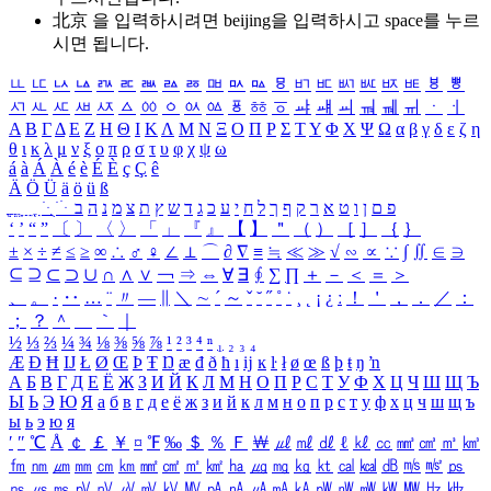
北京 을 입력하시려면
beijing
을 입력하시고 space를 누르
시면 됩니다.
ㅥ
ㅦ
ㅧ
ㅨ
ㅩ
ㅪ
ㅫ
ㅬ
ㅭ
ㅮ
ㅯ
ㅰ
ㅱ
ㅲ
ㅳ
ㅴ
ㅵ
ㅶ
ㅷ
ㅸ
ㅹ
ㅺ
ㅻ
ㅼ
ㅽ
ㅾ
ㅿ
ㆀ
ㆁ
ㆂ
ㆃ
ㆄ
ㆅ
ㆆ
ㆇ
ㆈ
ㆉ
ㆊ
ㆋ
ㆌ
ㆍ
ㆎ
Α
Β
Γ
Δ
Ε
Ζ
Η
Θ
Ι
Κ
Λ
Μ
Ν
Ξ
Ο
Π
Ρ
Σ
Τ
Υ
Φ
Χ
Ψ
Ω
α
β
γ
δ
ε
ζ
η
θ
ι
κ
λ
μ
ν
ξ
ο
π
ρ
σ
τ
υ
φ
χ
ψ
ω
á
à
Á
À
é
è
É
È
ç
Ç
ê
Ä
Ö
Ü
ä
ö
ü
ß
ְ
ֳ
ֲ
ֱ
ָ
ַ
ֵ
ֶ
ִ
ֹ
ּ
ֻ
ׂ
ׁ
ּ
ב
ה
נ
מ
צ
ת
ץ
ש
ד
ג
כ
ע
י
ח
ל
ך
ף
ק
ר
א
ט
ו
ן
ם
פ
‘
’
“
”
〔
〕
〈
〉
「
」
『
』
【
】
＂
（
）
［
］
｛
｝
±
×
÷
≠
≤
≥
∞
∴
♂
♀
∠
⊥
⌒
∂
∇
≡
≒
≪
≫
√
∽
∝
∵
∫
∬
∈
∋
⊆
⊇
⊂
⊃
∪
∩
∧
∨
￢
⇒
⇔
∀
∃
∮
∑
∏
＋
－
＜
＝
＞
、
。
·
‥
…
¨
〃
―
∥
＼
∼
´
～
ˇ
˘
˝
˚
˙
¸
˛
¡
¿
ː
！
＇
，
．
／
：
；
？
＾
＿
｀
｜
½
⅓
⅔
¼
¾
⅛
⅜
⅝
⅞
¹
²
³
⁴
ⁿ
₁
₂
₃
₄
Æ
Ð
Ħ
Ĳ
Ł
Ø
Œ
Þ
Ŧ
Ŋ
æ
đ
ð
ħ
ı
ĳ
ĸ
ŀ
ł
ø
œ
ß
þ
ŧ
ŋ
ŉ
А
Б
В
Г
Д
Е
Ё
Ж
З
И
Й
К
Л
М
Н
О
П
Р
С
Т
У
Ф
Х
Ц
Ч
Ш
Щ
Ъ
Ы
Ь
Э
Ю
Я
а
б
в
г
д
е
ё
ж
з
и
й
к
л
м
н
о
п
р
с
т
у
ф
х
ц
ч
ш
щ
ъ
ы
ь
э
ю
я
′
″
℃
Å
￠
￡
￥
¤
℉
‰
＄
％
Ｆ
￦
㎕
㎖
㎗
ℓ
㎘
㏄
㎣
㎤
㎥
㎦
㎙
㎚
㎛
㎜
㎝
㎞
㎟
㎠
㎡
㎢
㏊
㎍
㎎
㎏
㏏
㎈
㎉
㏈
㎧
㎨
㎰
㎱
㎲
㎳
㎴
㎵
㎶
㎷
㎸
㎹
㎀
㎁
㎂
㎃
㎄
㎺
㎻
㎽
㎾
㎿
㎐
㎑