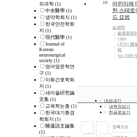
10
어린이에 
외과학
(1)
한 스테로
中央醫學
(1)
드 요법
생약학회지
(1)
한국안전학회
金德熙
지
(1)
藥業新聞
現代醫學
(1)
1989
Journal of
(月刊) 醫
Korean
報
neurosurgical
Vol.1989 N
society
(1)
영어영문학연
구
(1)
이화간호학회
지
(1)
새마을硏究論
文集
(1)
내보내기
교육학논총
(1)
내책장담기
한국대기환경
한글로보기
학회지
(1)
睡蓮語文論集
정확도순
(1)