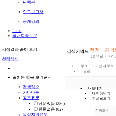
단행본
연구보고서
공개강의
home
국내학술논문
저자 : 김덕
검색결과 좁혀 보기
검색키워드
(검색결과
368
선택해제
무료
기관 내 무료
유료
좁혀본 항목 보기순서
검색량순
내보내기
가나다순
내책장담기
원문유무
한글로보기
1
원문있음
(286)
원문없음
(82)
정확도순
음성지원유무