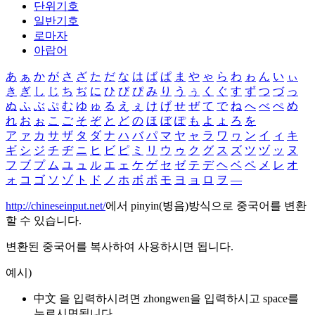
단위기호
일반기호
로마자
아랍어
あ
ぁ
か
が
さ
ざ
た
だ
な
は
ば
ぱ
ま
や
ゃ
ら
わ
ゎ
ん
い
ぃ
き
ぎ
し
じ
ち
ぢ
に
ひ
び
ぴ
み
り
う
ぅ
く
ぐ
す
ず
つ
づ
っ
ぬ
ふ
ぶ
ぷ
む
ゆ
ゅ
る
え
ぇ
け
げ
せ
ぜ
て
で
ね
へ
べ
ぺ
め
れ
お
ぉ
こ
ご
そ
ぞ
と
ど
の
ほ
ぼ
ぽ
も
よ
ょ
ろ
を
ア
ァ
カ
サ
ザ
タ
ダ
ナ
ハ
バ
パ
マ
ヤ
ャ
ラ
ワ
ヮ
ン
イ
ィ
キ
ギ
シ
ジ
チ
ヂ
ニ
ヒ
ビ
ピ
ミ
リ
ウ
ゥ
ク
グ
ス
ズ
ツ
ヅ
ッ
ヌ
フ
ブ
プ
ム
ユ
ュ
ル
エ
ェ
ケ
ゲ
セ
ゼ
テ
デ
ヘ
ベ
ペ
メ
レ
オ
ォ
コ
ゴ
ソ
ゾ
ト
ド
ノ
ホ
ボ
ポ
モ
ヨ
ョ
ロ
ヲ
―
http://chineseinput.net/
에서 pinyin(병음)방식으로 중국어를 변환
할 수 있습니다.
변환된 중국어를 복사하여 사용하시면 됩니다.
예시)
中文 을 입력하시려면
zhongwen
을 입력하시고 space를
누르시면됩니다.