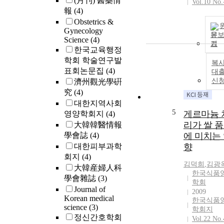
(月刊) 醫藥情
Vol.10 No.
報
(4)
Obstetrics &
Gynecology
문
Science
(4)
기
한국교육행정
학회 학술연구발
복사
표회논문집
(4)
대
신
濟州觀光學硏
究
(4)
대한지역사회
5
게르마늄 
영양학회지
(4)
리가 쌀 
大韓韓醫情報
學會誌
(4)
에 미치는
대한피부과학
향
회지
(4)
김덕희
,
김광
大韓産婦人科
한국식품
學會雜誌
(3)
학회
Journal of
2009
Korean medical
한국식품
science
(3)
학회지
정신간호학회
Vol.22 No.