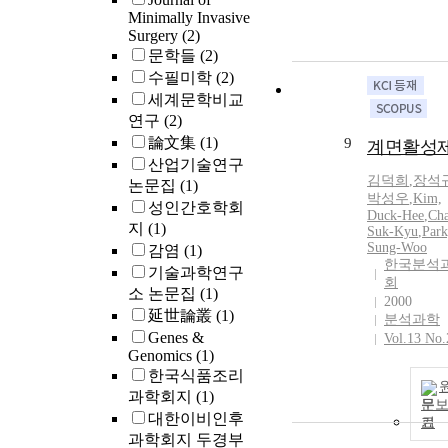
Minimally Invasive
Surgery
(2)
문학들
(2)
수필미학
(2)
세계문학비교
연구
(2)
論文集
(1)
9
계면활성
산업기술연구
김덕희
,
장석
논문집
(1)
박성우
,
Kim,
성인간호학회
Duck-Hee
,
Cha
지
(1)
Suk-Kyu
,
Park
Sung-Woo
감염
(1)
한국분석
기술과학연구
회
소 논문집
(1)
2000
延世論叢
(1)
분석과학
Genes &
Vol.13 No.
Genomics
(1)
한국식품조리
과학회지
(1)
문
대한이비인후
기
과학회지 두경부