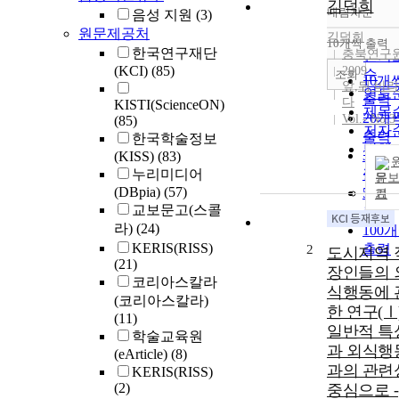
김덕희
내림차순
음성 지원
(3)
정확
원문제공처
순
김덕희
10개씩 출력
내림
한국연구재단
충북연구
인기
(KCI)
(85)
2009
순
조회
10개
앞,뒤 바
연도
출력
다
KISTI(ScienceON)
제목
20개
Vol.- No.3
(85)
저자
출력
한국학술정보
발행
30개
(KISS)
(83)
관순
누리미디어
출력
문
(DBpia)
(57)
50개
기
교보문고(스콜
출력
라)
(24)
100
KERIS(RISS)
출력
2
도시지역 
(21)
장인들의 
코리아스칼라
식행동에 
(코리아스칼라)
한 연구(Ⅰ)
(11)
일반적 특
학술교육원
과 외식행
(eArticle)
(8)
과의 관련
KERIS(RISS)
(2)
중심으로 -