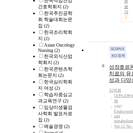
한국직업건강
문
간호학회지
(2)
보
기
한국추진공학
2
회 학술대회논문
집
(2)
한국조리학회
지
(2)
Asian Oncology
Nursing
(2)
한국외식산업
학회지
(2)
8
성장호르
한국콘텐츠학
치료의 유
회논문지
(2)
성과 다양
한국심리학회
지 여성
(2)
김덕희
학습자중심교
대한내분
과교육연구
(2)
회
1997
임상미생물검
Endocrino
사학회 발표자료
and
집
(2)
metabolis
예술경영
(2)
Vol.12 No.
Journal of