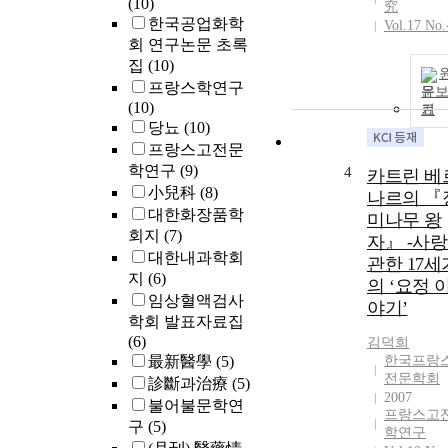
(10)
究
한국공업화학
Vol.17 No.
회 연구논문 초록
집
(10)
프랑스학연구
문
(10)
기
당뇨
(10)
프랑스고전문
학연구
(9)
4
카트린 베
小兒科
(8)
나르의 『
대한화장품학
미나무 왕
회지
(7)
자』 -사
대한내과학회
관한 17세
지
(6)
의 ‘요정 
임상혈액검사
야기’
학회 발표자료집
(6)
김덕희
最新醫學
(5)
한국프랑
전문학회
診斷과治療
(5)
2007
불어불문학연
프랑스고
구
(5)
학연구