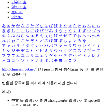
단위기호
일반기호
로마자
아랍어
あ
ぁ
か
が
さ
ざ
た
だ
な
は
ば
ぱ
ま
や
ゃ
ら
わ
ゎ
ん
い
ぃ
き
ぎ
し
じ
ち
ぢ
に
ひ
び
ぴ
み
り
う
ぅ
く
ぐ
す
ず
つ
づ
っ
ぬ
ふ
ぶ
ぷ
む
ゆ
ゅ
る
え
ぇ
け
げ
せ
ぜ
て
で
ね
へ
べ
ぺ
め
れ
お
ぉ
こ
ご
そ
ぞ
と
ど
の
ほ
ぼ
ぽ
も
よ
ょ
ろ
を
ア
ァ
カ
サ
ザ
タ
ダ
ナ
ハ
バ
パ
マ
ヤ
ャ
ラ
ワ
ヮ
ン
イ
ィ
キ
ギ
シ
ジ
チ
ヂ
ニ
ヒ
ビ
ピ
ミ
リ
ウ
ゥ
ク
グ
ス
ズ
ツ
ヅ
ッ
ヌ
フ
ブ
プ
ム
ユ
ュ
ル
エ
ェ
ケ
ゲ
セ
ゼ
テ
デ
ヘ
ベ
ペ
メ
レ
オ
ォ
コ
ゴ
ソ
ゾ
ト
ド
ノ
ホ
ボ
ポ
モ
ヨ
ョ
ロ
ヲ
―
http://chineseinput.net/
에서 pinyin(병음)방식으로 중국어를 변환
할 수 있습니다.
변환된 중국어를 복사하여 사용하시면 됩니다.
예시)
中文 을 입력하시려면
zhongwen
을 입력하시고 space를
누르시면됩니다.