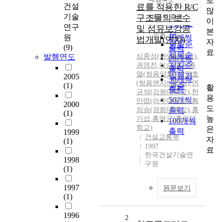
로
정확도
건설
료를 적용한 R/C
많
순
기술
구조물의 보수
10개씩 출력
내림차순
이
인기도
연구
및 섬유보강공
본
순
조회
원
10개씩
법개발(연차)
자
연도순
(9)
출력
료
제목순
발행연도
심종성(한양대학교)
,
20개씩
저자순
권영진
,
이승재
,
이종
출력
열(쌍용양회)
,
손영호
발행기
2005
30개씩
(쌍용엔지니어링)
,
연
(1)
관순
활
출력
규석(강원대학교)
,
한
용
50개씩
만엽(아주대학교)
,
황
2000
도
의승(경희대학교)
출력
,
홍
(1)
높
기섭
,
홍영균(홍익대
100개씩
학교)
은
출력
1999
건설교통부
자
(1)
1997
료
한국건설기술연
1998
구원
(1)
1997
원문보기
(1)
1996
2