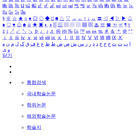
㎒
㎓
㎔
Ω
㏀
㏁
㎊
㎋
㎌
㏖
㏅
㎭
㎮
㎯
㏛
㎩
㎪
㎫
㎬
㏝
㏐
㏓
㏃
㏉
㏜
㏆
§
※
☆
★
○
●
◎
◇
◆
□
■
△
▽
→
←
↑
↓
↔
〓
◁
◀
▷
▶
♤
♠
♡
♥
♧
♣
⊙
◈
▣
◐
◑
▒
▤
▥
▨
▧
▦
▩
♨
☏
☎
☜
☞
¶
†
‡
↕
↗
↙
↖
↘
♭
♩
♪
♬
㉿
㈜
№
㏇
™
㏂
㏘
℡
＃
＆
＊
＠
ª
º
ⅰ
ⅱ
ⅲ
ⅳ
ⅴ
ⅵ
ⅶ
ⅷ
ⅸ
ⅹ
Ⅰ
Ⅱ
Ⅲ
Ⅳ
Ⅴ
Ⅵ
Ⅶ
Ⅷ
Ⅸ
Ⅹ
ا
ب
ت
ث
ج
ح
خ
د
ذ
ر
ز
س
ش
ص
ض
ط
ظ
ع
غ
ف
ق
ک
ل
م
ن
ه
و
ی
닫기
통합검색
국내학술논문
학위논문
해외학술논문
학술지