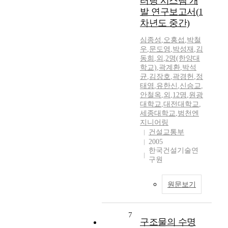
터링 시스템 개
발 연구보고서(1
차년도 중간)
심종성
,
오홍섭
,
박철
우
,
문도영
,
박성재
,
김
동희
,
외
,
2명(한양대
학교)
,
곽계환
,
박석
균
,
김장호
,
곽경헌
,
정
태영
,
유한신
,
신승교
,
안철옥
,
외
,
12명
,
원광
대학교
,
대전대학교
,
세종대학교
,
범천엔
지니어링
건설교통부
2005
한국건설기술연
구원
원문보기
7
구조물의 수명