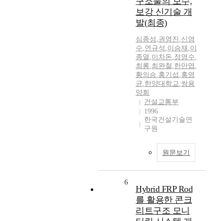
구조물의 보수,
보강 신기술 개
발(최종)
심종성
,
권영진
,
신영
수
,
연규석
,
이승재
,
이
종열
,
이차돈
,
정영수
,
최롱
,
최완철
,
한만엽
,
황의승
,
홍기섭
,
홍영
균
,
한양대학교
,
쌍용
양회
건설교통부
1996
한국건설기술연
구원
원문보기
6
Hybrid FRP Rod
를 활용한 콘크
리트구조 모니