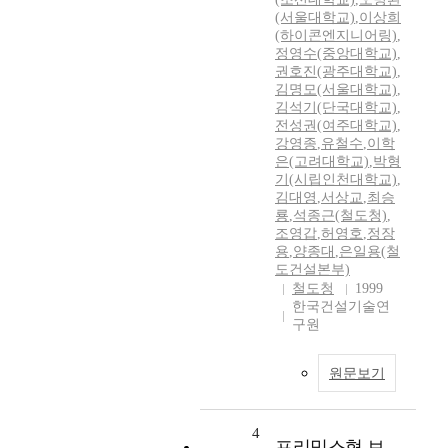
(서울대학교)
,
이상희
(하이콘엔지니어링)
,
정영수(중앙대학교)
,
권호진(광주대학교)
,
김명모(서울대학교)
,
김석기(단국대학교)
,
전성권(여주대학교)
,
강영종
,
유철수
,
이학
은(고려대학교)
,
박형
기(시립인천대학교)
,
김대영
,
서상교
,
최승
룡
,
석종근(철도청)
,
조영갑
,
허영호
,
정장
용
,
양종대
,
은일용(철
도건설본부)
철도청
1999
한국건설기술연
구원
원문보기
4
프리믹스형 보