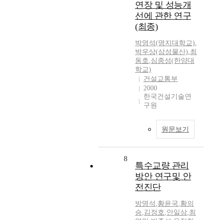
연장 및 성능개
선에 관한 연구
(최종)
박영석(명지대학교)
,
박우상(삼성물산)
,
최
동호
,
심종성(한양대
학교)
건설교통부
2000
한국건설기술연
구원
원문보기
8
특수교량 관리
방안 연구및 안
전진단
방명석
,
황윤국
,
황의
승
,
김정호
,
안일상
,
최