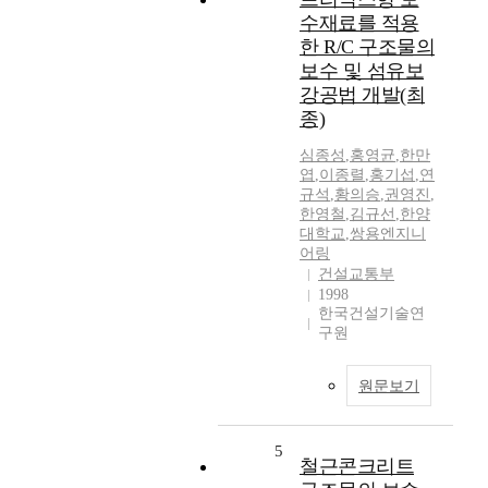
수재료를 적용
한 R/C 구조물의
보수 및 섬유보
강공법 개발(최
종)
심종성
,
홍영균
,
한만
엽
,
이종렬
,
홍기섭
,
연
규석
,
황의승
,
권영진
,
한영철
,
김규선
,
한양
대학교
,
쌍용엔지니
어링
건설교통부
1998
한국건설기술연
구원
원문보기
5
철근콘크리트