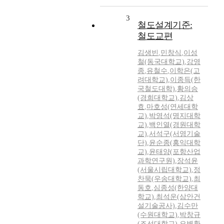
3
철도설계기준:
철도교편
김생빈
,
민창식
,
이성
철(동국대학교)
,
강영
종
,
유철수
,
이학은(고
려대학교)
,
이종득(한
국철도대학)
,
황의승
(경희대학교)
,
김상
효
,
마호성(연세대학
교)
,
박영석(명지대학
교)
,
백인열(경원대학
교)
,
서석구(서영기술
단)
,
윤순종(홍익대학
교)
,
윤태양(포항산업
과학연구원)
,
장석윤
(서울시립대학교)
,
정
찬묵(우송대학교)
,
최
동호
,
심종성(한양대
학교)
,
최석운(삼안건
설기술공사)
,
김수만
(수원대학교)
,
박창규
(조선대학교)
,
오병환