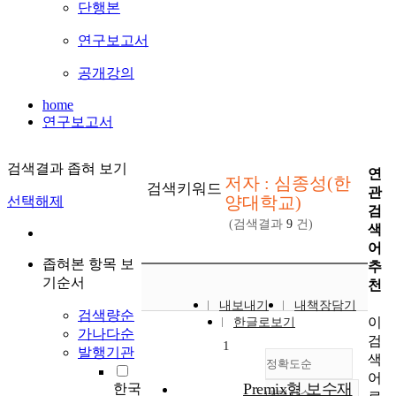
단행본
연구보고서
공개강의
home
연구보고서
검색결과 좁혀 보기
연
저자 : 심종성(한
검색키워드
관
양대학교)
선택해제
검
(검색결과
9
건)
색
어
좁혀본 항목 보
추
기순서
천
내보내기
내책장담기
검색량순
이
한글로보기
가나다순
검
1
발행기관
색
정확도순
어
Premix형 보수재
한국
내림차순