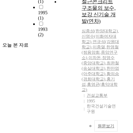
철근콘크리트
(1)
구조물의 보수,
1995
보강 신기술 개
(1)
발(연차)
1993
심종성(한양대학교)
,
(2)
신영수(이화여자대
학교)
,
연규석(강원대
오늘 본 자료
학교)
,
이종열
,
한영철
(쌍용양회
,
중앙연구
소)
,
이차돈
,
정영수
(중앙대학교)
,
최완철
(숭실대학교)
,
한만엽
(아주대학교)
,
황의승
(경희대학교)
,
홍기
섭
,
홍영균(홍익대학
교)
건설교통부
1995
한국건설기술연
구원
원문보기