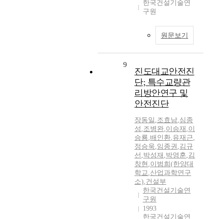
한국건설기술연
구원
원문보기
9
진도대교안전진
단; 특수교량관
리방안연구 및
안전진단
장동일
,
조효남
,
심종
성
,
조병완
,
이승재
,
이
승룡
,
배인환
,
유재근
,
정승욱
,
임종권
,
김규
선
,
박성재
,
박영훈
,
김
창현
,
이범희(한양대
학교
,
산업과학연구
소)
,
건설부
한국건설기술연
구원
1993
한국건설기술연