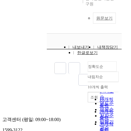
구원
원문보기
내보내기
내책장담기
한글로보기
정확도순
내림차순
정확도
순
10개씩 출력
내림차순
인기도
순
조회
10개씩
연도순
출력
제목순
20개씩
저자순
출력
고객센터 (평일: 09:00~18:00)
발행기
30개씩
관순
1599-3122
출력