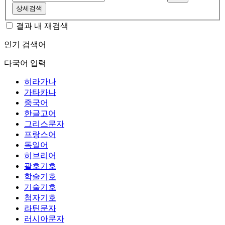
상세검색
결과 내 재검색
인기 검색어
다국어 입력
히라가나
가타카나
중국어
한글고어
그리스문자
프랑스어
독일어
히브리어
괄호기호
학술기호
기술기호
첨자기호
라틴문자
러시아문자