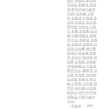
영민
,
박종섭
,
윤정현
,
안경실
,
한혜경
,
장경
자(한국건설기술연
구원)
,
장승필
,
고현
무
,
김호경
,
이원표
,
조
의경
,
김명모
,
조서경
,
주석범
,
안상섭
,
서정
인
,
유흥
,
장정환
,
김성
일(서울대학교
,
공학
연구소)
,
장동일
,
조효
남
,
심종성
,
조병완
,
이
승재
,
이승룡
,
배인환
,
유재근
,
정승욱
,
임종
권
,
김규선
,
박성재
,
박
영훈
,
김창현
,
이범희
(한양대학교
,
산업과
학연구소)
,
황학주
,
김
상효
,
전귀현
,
장정범
,
오규호
,
한종석
,
박기
태
,
신주환
,
서진호
,
정
연주
,
김수복
,
나성원
,
박준상
,
이민구(연세
대학교
,
산업기술연
구소)
건설부
1993