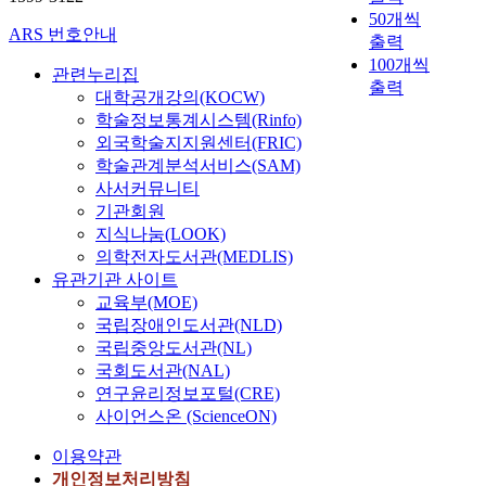
50개씩
ARS 번호안내
출력
100개씩
관련누리집
출력
대학공개강의(KOCW)
학술정보통계시스템(Rinfo)
외국학술지지원센터(FRIC)
학술관계분석서비스(SAM)
사서커뮤니티
기관회원
지식나눔(LOOK)
의학전자도서관(MEDLIS)
유관기관 사이트
교육부(MOE)
국립장애인도서관(NLD)
국립중앙도서관(NL)
국회도서관(NAL)
연구윤리정보포털(CRE)
사이언스온 (ScienceON)
이용약관
개인정보처리방침