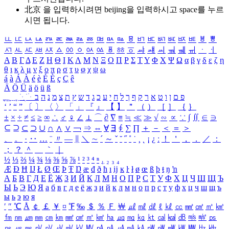
北京 을 입력하시려면
beijing
을 입력하시고 space를 누르
시면 됩니다.
ㅥ
ㅦ
ㅧ
ㅨ
ㅩ
ㅪ
ㅫ
ㅬ
ㅭ
ㅮ
ㅯ
ㅰ
ㅱ
ㅲ
ㅳ
ㅴ
ㅵ
ㅶ
ㅷ
ㅸ
ㅹ
ㅺ
ㅻ
ㅼ
ㅽ
ㅾ
ㅿ
ㆀ
ㆁ
ㆂ
ㆃ
ㆄ
ㆅ
ㆆ
ㆇ
ㆈ
ㆉ
ㆊ
ㆋ
ㆌ
ㆍ
ㆎ
Α
Β
Γ
Δ
Ε
Ζ
Η
Θ
Ι
Κ
Λ
Μ
Ν
Ξ
Ο
Π
Ρ
Σ
Τ
Υ
Φ
Χ
Ψ
Ω
α
β
γ
δ
ε
ζ
η
θ
ι
κ
λ
μ
ν
ξ
ο
π
ρ
σ
τ
υ
φ
χ
ψ
ω
á
à
Á
À
é
è
É
È
ç
Ç
ê
Ä
Ö
Ü
ä
ö
ü
ß
ְ
ֳ
ֲ
ֱ
ָ
ַ
ֵ
ֶ
ִ
ֹ
ּ
ֻ
ׂ
ׁ
ּ
ב
ה
נ
מ
צ
ת
ץ
ש
ד
ג
כ
ע
י
ח
ל
ך
ף
ק
ר
א
ט
ו
ן
ם
פ
‘
’
“
”
〔
〕
〈
〉
「
」
『
』
【
】
＂
（
）
［
］
｛
｝
±
×
÷
≠
≤
≥
∞
∴
♂
♀
∠
⊥
⌒
∂
∇
≡
≒
≪
≫
√
∽
∝
∵
∫
∬
∈
∋
⊆
⊇
⊂
⊃
∪
∩
∧
∨
￢
⇒
⇔
∀
∃
∮
∑
∏
＋
－
＜
＝
＞
、
。
·
‥
…
¨
〃
―
∥
＼
∼
´
～
ˇ
˘
˝
˚
˙
¸
˛
¡
¿
ː
！
＇
，
．
／
：
；
？
＾
＿
｀
｜
½
⅓
⅔
¼
¾
⅛
⅜
⅝
⅞
¹
²
³
⁴
ⁿ
₁
₂
₃
₄
Æ
Ð
Ħ
Ĳ
Ł
Ø
Œ
Þ
Ŧ
Ŋ
æ
đ
ð
ħ
ı
ĳ
ĸ
ŀ
ł
ø
œ
ß
þ
ŧ
ŋ
ŉ
А
Б
В
Г
Д
Е
Ё
Ж
З
И
Й
К
Л
М
Н
О
П
Р
С
Т
У
Ф
Х
Ц
Ч
Ш
Щ
Ъ
Ы
Ь
Э
Ю
Я
а
б
в
г
д
е
ё
ж
з
и
й
к
л
м
н
о
п
р
с
т
у
ф
х
ц
ч
ш
щ
ъ
ы
ь
э
ю
я
′
″
℃
Å
￠
￡
￥
¤
℉
‰
＄
％
Ｆ
￦
㎕
㎖
㎗
ℓ
㎘
㏄
㎣
㎤
㎥
㎦
㎙
㎚
㎛
㎜
㎝
㎞
㎟
㎠
㎡
㎢
㏊
㎍
㎎
㎏
㏏
㎈
㎉
㏈
㎧
㎨
㎰
㎱
㎲
㎳
㎴
㎵
㎶
㎷
㎸
㎹
㎀
㎁
㎂
㎃
㎄
㎺
㎻
㎽
㎾
㎿
㎐
㎑