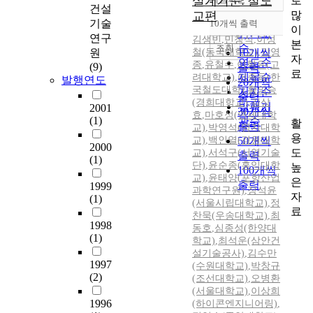
설계기준: 철도
로
정확도
건설
많
교편
순
기술
10개씩 출력
내림차순
이
인기도
연구
김생빈
,
민창식
,
이성
본
순
조회
원
철(동국대학교)
10개씩
,
강영
자
연도순
종
,
유철수
,
이학은(고
(9)
출력
료
제목순
려대학교)
,
이종득(한
발행연도
20개씩
국철도대학)
,
황의승
저자순
출력
(경희대학교)
,
김상
발행기
2001
30개씩
효
,
마호성(연세대학
(1)
관순
활
출력
교)
,
박영석(명지대학
용
교)
,
백인열(경원대학
50개씩
2000
도
교)
,
서석구(서영기술
출력
(1)
단)
,
윤순종(홍익대학
높
100개씩
교)
,
윤태양(포항산업
은
출력
1999
과학연구원)
,
장석윤
자
(1)
(서울시립대학교)
,
정
료
찬묵(우송대학교)
,
최
1998
동호
,
심종성(한양대
(1)
학교)
,
최석운(삼안건
설기술공사)
,
김수만
1997
(수원대학교)
,
박창규
(2)
(조선대학교)
,
오병환
(서울대학교)
,
이상희
1996
(하이콘엔지니어링)
,