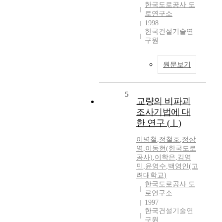
한국도로공사 도
로연구소
1998
한국건설기술연
구원
원문보기
5
교량의 비파괴
조사기법에 대
한 연구 (Ⅰ)
이병철
,
정철호
,
정삼
영
,
이동현(한국도로
공사)
,
이학은
,
김영
민
,
윤영수
,
백영인(고
려대학교)
한국도로공사 도
로연구소
1997
한국건설기술연
구원