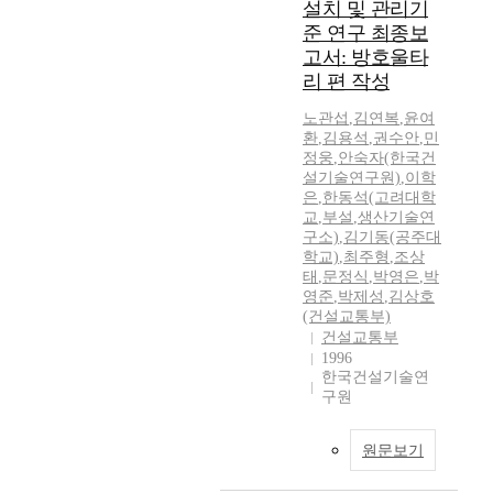
설치 및 관리기
준 연구 최종보
고서: 방호울타
리 편 작성
노관섭
,
김연복
,
윤여
환
,
김용석
,
권수안
,
민
정웅
,
안숙자(한국건
설기술연구원)
,
이학
은
,
한동석(고려대학
교
,
부설
,
생산기술연
구소)
,
김기동(공주대
학교)
,
최주형
,
조상
태
,
문정식
,
박영은
,
박
영준
,
박제성
,
김상호
(건설교통부)
건설교통부
1996
한국건설기술연
구원
원문보기