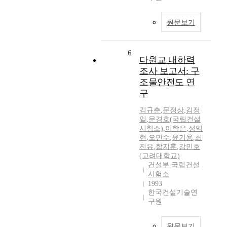
원문보기
6
다원교 내하력
조사 보고서: 구
조물안전도 연
구
김규춘
,
문정상
,
김정
일
,
문경호(국립건설
시험소)
,
이학은
,
성익
현
,
오민수
,
윤기용
,
최
진유
,
함지훈
,
강민호
(고려대학교)
건설부 국립건설
시험소
1993
한국건설기술연
구원
원문보기