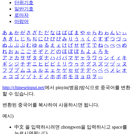
단위기호
일반기호
로마자
아랍어
あ
ぁ
か
が
さ
ざ
た
だ
な
は
ば
ぱ
ま
や
ゃ
ら
わ
ゎ
ん
い
ぃ
き
ぎ
し
じ
ち
ぢ
に
ひ
び
ぴ
み
り
う
ぅ
く
ぐ
す
ず
つ
づ
っ
ぬ
ふ
ぶ
ぷ
む
ゆ
ゅ
る
え
ぇ
け
げ
せ
ぜ
て
で
ね
へ
べ
ぺ
め
れ
お
ぉ
こ
ご
そ
ぞ
と
ど
の
ほ
ぼ
ぽ
も
よ
ょ
ろ
を
ア
ァ
カ
サ
ザ
タ
ダ
ナ
ハ
バ
パ
マ
ヤ
ャ
ラ
ワ
ヮ
ン
イ
ィ
キ
ギ
シ
ジ
チ
ヂ
ニ
ヒ
ビ
ピ
ミ
リ
ウ
ゥ
ク
グ
ス
ズ
ツ
ヅ
ッ
ヌ
フ
ブ
プ
ム
ユ
ュ
ル
エ
ェ
ケ
ゲ
セ
ゼ
テ
デ
ヘ
ベ
ペ
メ
レ
オ
ォ
コ
ゴ
ソ
ゾ
ト
ド
ノ
ホ
ボ
ポ
モ
ヨ
ョ
ロ
ヲ
―
http://chineseinput.net/
에서 pinyin(병음)방식으로 중국어를 변환
할 수 있습니다.
변환된 중국어를 복사하여 사용하시면 됩니다.
예시)
中文 을 입력하시려면
zhongwen
을 입력하시고 space를
누르시면됩니다.