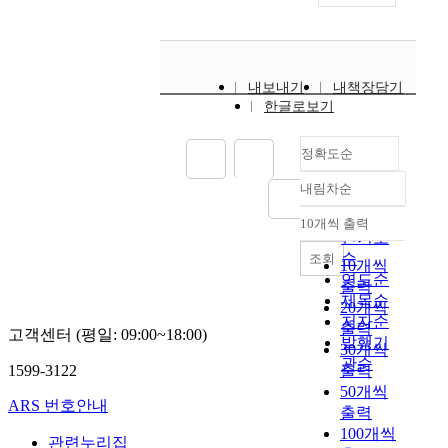
내보내기
내책장담기
한글로보기
정확도순
내림차순
정확도
순
10개씩 출력
내림차순
인기도
순
조회
10개씩
연도순
출력
제목순
20개씩
저자순
출력
고객센터 (평일: 09:00~18:00)
발행기
30개씩
관순
1599-3122
출력
50개씩
ARS 번호안내
출력
100개씩
관련누리집