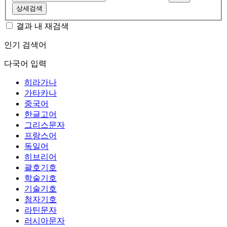
상세검색
결과 내 재검색
인기 검색어
다국어 입력
히라가나
가타카나
중국어
한글고어
그리스문자
프랑스어
독일어
히브리어
괄호기호
학술기호
기술기호
첨자기호
라틴문자
러시아문자