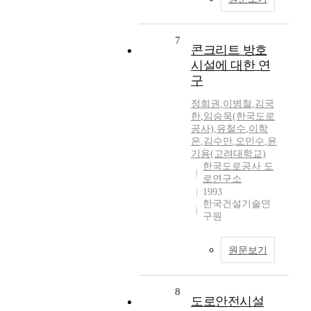
7
콘크리트 방호
시설에 대한 연
구
정희권
,
이병철
,
김국
한
,
임승욱(한국도로
공사)
,
유철수
,
이학
은
,
김수만
,
오민수
,
윤
기용(고려대학교)
한국도로공사 도
로연구소
1993
한국건설기술연
구원
원문보기
8
도로안전시설