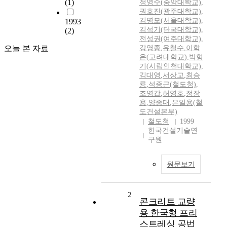
(1)
정영수(중앙대학교)
,
권호진(광주대학교)
,
김명모(서울대학교)
,
1993
김석기(단국대학교)
,
(2)
전성권(여주대학교)
,
오늘 본 자료
강영종
,
유철수
,
이학
은(고려대학교)
,
박형
기(시립인천대학교)
,
김대영
,
서상교
,
최승
룡
,
석종근(철도청)
,
조영갑
,
허영호
,
정장
용
,
양종대
,
은일용(철
도건설본부)
철도청
1999
한국건설기술연
구원
원문보기
2
콘크리트 교량
용 한국형 프리
스트레싱 공법