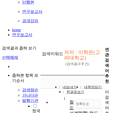
단행본
연구보고서
공개강의
home
연구보고서
검색결과 좁혀 보기
연
저자 : 이학은(고
검색키워드
관
려대학교)
선택해제
검
(검색결과
9
건)
색
어
좁혀본 항목 보
추
기순서
천
내보내기
내책장담기
검색량순
이
한글로보기
가나다순
검
1
발행기관
철
색
정확도순
도
어
한국
내림차순