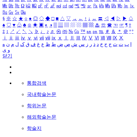
㎒
㎓
㎔
Ω
㏀
㏁
㎊
㎋
㎌
㏖
㏅
㎭
㎮
㎯
㏛
㎩
㎪
㎫
㎬
㏝
㏐
㏓
㏃
㏉
㏜
㏆
§
※
☆
★
○
●
◎
◇
◆
□
■
△
▽
→
←
↑
↓
↔
〓
◁
◀
▷
▶
♤
♠
♡
♥
♧
♣
⊙
◈
▣
◐
◑
▒
▤
▥
▨
▧
▦
▩
♨
☏
☎
☜
☞
¶
†
‡
↕
↗
↙
↖
↘
♭
♩
♪
♬
㉿
㈜
№
㏇
™
㏂
㏘
℡
＃
＆
＊
＠
ª
º
ⅰ
ⅱ
ⅲ
ⅳ
ⅴ
ⅵ
ⅶ
ⅷ
ⅸ
ⅹ
Ⅰ
Ⅱ
Ⅲ
Ⅳ
Ⅴ
Ⅵ
Ⅶ
Ⅷ
Ⅸ
Ⅹ
ا
ب
ت
ث
ج
ح
خ
د
ذ
ر
ز
س
ش
ص
ض
ط
ظ
ع
غ
ف
ق
ک
ل
م
ن
ه
و
ی
닫기
통합검색
국내학술논문
학위논문
해외학술논문
학술지