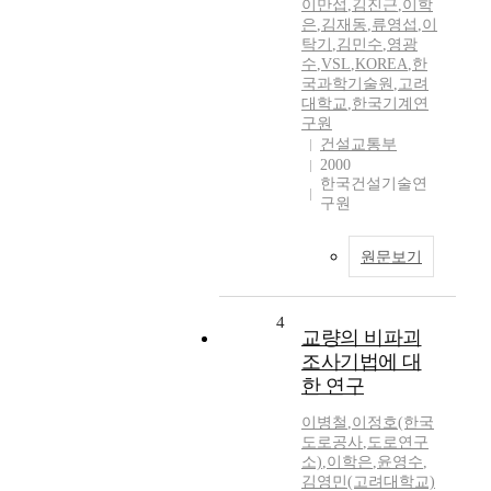
이만섭
,
김진근
,
이학
은
,
김재동
,
류영섭
,
이
탁기
,
김민수
,
영광
수
,
VSL
,
KOREA
,
한
국과학기술원
,
고려
대학교
,
한국기계연
구원
건설교통부
2000
한국건설기술연
구원
원문보기
4
교량의 비파괴
조사기법에 대
한 연구
이병철
,
이정호(한국
도로공사
,
도로연구
소)
,
이학은
,
윤영수
,
김영민(고려대학교)