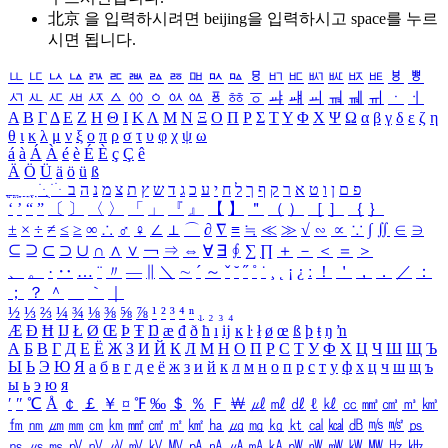
北京 을 입력하시려면
beijing
을 입력하시고 space를 누르
시면 됩니다.
ㅥ
ㅦ
ㅧ
ㅨ
ㅩ
ㅪ
ㅫ
ㅬ
ㅭ
ㅮ
ㅯ
ㅰ
ㅱ
ㅲ
ㅳ
ㅴ
ㅵ
ㅶ
ㅷ
ㅸ
ㅹ
ㅺ
ㅻ
ㅼ
ㅽ
ㅾ
ㅿ
ㆀ
ㆁ
ㆂ
ㆃ
ㆄ
ㆅ
ㆆ
ㆇ
ㆈ
ㆉ
ㆊ
ㆋ
ㆌ
ㆍ
ㆎ
Α
Β
Γ
Δ
Ε
Ζ
Η
Θ
Ι
Κ
Λ
Μ
Ν
Ξ
Ο
Π
Ρ
Σ
Τ
Υ
Φ
Χ
Ψ
Ω
α
β
γ
δ
ε
ζ
η
θ
ι
κ
λ
μ
ν
ξ
ο
π
ρ
σ
τ
υ
φ
χ
ψ
ω
á
à
Á
À
é
è
É
È
ç
Ç
ê
Ä
Ö
Ü
ä
ö
ü
ß
ְ
ֳ
ֲ
ֱ
ָ
ַ
ֵ
ֶ
ִ
ֹ
ּ
ֻ
ׂ
ׁ
ּ
ב
ה
נ
מ
צ
ת
ץ
ש
ד
ג
כ
ע
י
ח
ל
ך
ף
ק
ר
א
ט
ו
ן
ם
פ
‘
’
“
”
〔
〕
〈
〉
「
」
『
』
【
】
＂
（
）
［
］
｛
｝
±
×
÷
≠
≤
≥
∞
∴
♂
♀
∠
⊥
⌒
∂
∇
≡
≒
≪
≫
√
∽
∝
∵
∫
∬
∈
∋
⊆
⊇
⊂
⊃
∪
∩
∧
∨
￢
⇒
⇔
∀
∃
∮
∑
∏
＋
－
＜
＝
＞
、
。
·
‥
…
¨
〃
―
∥
＼
∼
´
～
ˇ
˘
˝
˚
˙
¸
˛
¡
¿
ː
！
＇
，
．
／
：
；
？
＾
＿
｀
｜
½
⅓
⅔
¼
¾
⅛
⅜
⅝
⅞
¹
²
³
⁴
ⁿ
₁
₂
₃
₄
Æ
Ð
Ħ
Ĳ
Ł
Ø
Œ
Þ
Ŧ
Ŋ
æ
đ
ð
ħ
ı
ĳ
ĸ
ŀ
ł
ø
œ
ß
þ
ŧ
ŋ
ŉ
А
Б
В
Г
Д
Е
Ё
Ж
З
И
Й
К
Л
М
Н
О
П
Р
С
Т
У
Ф
Х
Ц
Ч
Ш
Щ
Ъ
Ы
Ь
Э
Ю
Я
а
б
в
г
д
е
ё
ж
з
и
й
к
л
м
н
о
п
р
с
т
у
ф
х
ц
ч
ш
щ
ъ
ы
ь
э
ю
я
′
″
℃
Å
￠
￡
￥
¤
℉
‰
＄
％
Ｆ
￦
㎕
㎖
㎗
ℓ
㎘
㏄
㎣
㎤
㎥
㎦
㎙
㎚
㎛
㎜
㎝
㎞
㎟
㎠
㎡
㎢
㏊
㎍
㎎
㎏
㏏
㎈
㎉
㏈
㎧
㎨
㎰
㎱
㎲
㎳
㎴
㎵
㎶
㎷
㎸
㎹
㎀
㎁
㎂
㎃
㎄
㎺
㎻
㎽
㎾
㎿
㎐
㎑