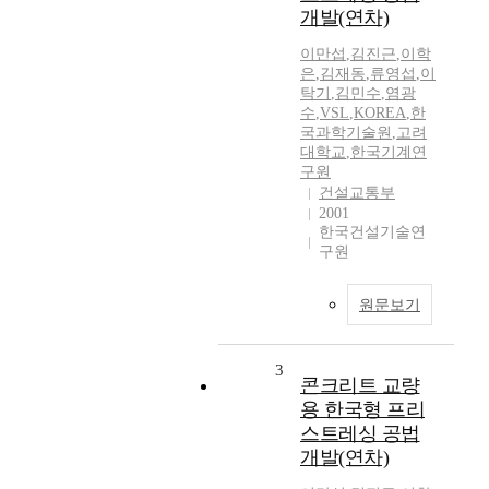
개발(연차)
이만섭
,
김진근
,
이학
은
,
김재동
,
류영섭
,
이
탁기
,
김민수
,
염광
수
,
VSL
,
KOREA
,
한
국과학기술원
,
고려
대학교
,
한국기계연
구원
건설교통부
2001
한국건설기술연
구원
원문보기
3
콘크리트 교량
용 한국형 프리
스트레싱 공법
개발(연차)