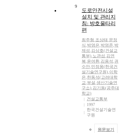
9
도로안전시설
설치 및 관리지
침: 방호울타리
편
최주형
,
조상태
,
문정
식
,
박영은
,
박영준
,
박
제성
,
김상호(건설교
통부)
,
노관섭
,
김연
복
,
윤여환
,
김용석
,
권
수안
,
민정웅(한국건
설기술연구원)
,
이학
은
,
한동석(고려대학
교
,
부설
,
생산기술연
구소)
,
김기동(공주대
학교)
건설교통부
1997
한국건설기술연
구원
원문보기