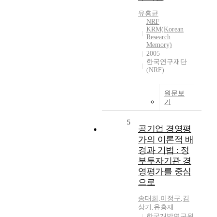
유흥균
NRF
KRM(Korean
Research
Memory)
2005
한국연구재단
(NRF)
원문보
기
5
공기업 경영평
가의 이론적 배
경과 기법 : 정
부투자기관 경
영평가를 중심
으로
송대희
,
이정구
,
김
상기
,
유흥재
한국개발연구원