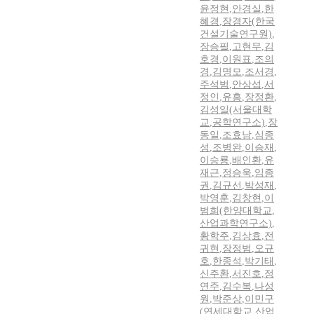
윤정현
,
안경실
,
한
혜경
,
장경자(한국
건설기술연구원)
,
장승필
,
고현무
,
김
호경
,
이원표
,
조의
경
,
김명모
,
조서경
,
주석범
,
안상섭
,
서
정인
,
유흥
,
장정환
,
김성일(서울대학
교
,
공학연구소)
,
장
동일
,
조효남
,
심종
성
,
조병완
,
이승재
,
이승룡
,
배인환
,
유
재근
,
정승욱
,
임종
권
,
김규선
,
박성재
,
박영훈
,
김창현
,
이
범희(한양대학교
,
산업과학연구소)
,
황학주
,
김상효
,
전
귀현
,
장정범
,
오규
호
,
한종석
,
박기태
,
신주환
,
서진호
,
정
연주
,
김수복
,
나성
원
,
박준상
,
이민구
(연세대학교
,
산업