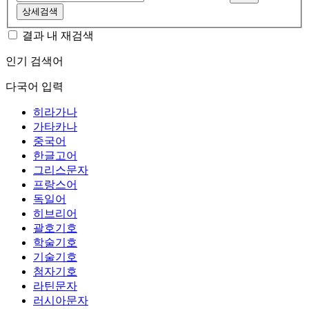
상세검색
결과 내 재검색
인기 검색어
다국어 입력
히라가나
가타카나
중국어
한글고어
그리스문자
프랑스어
독일어
히브리어
괄호기호
학술기호
기술기호
첨자기호
라틴문자
러시아문자