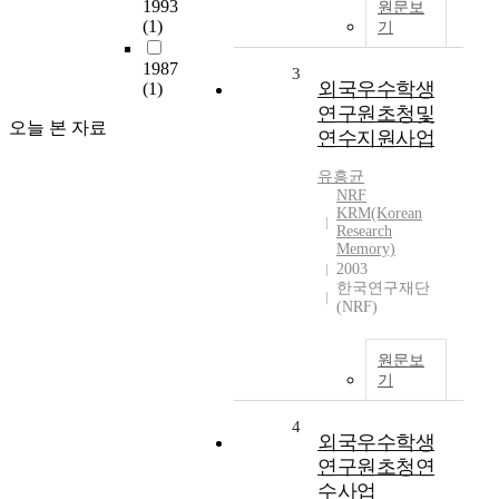
1993
원문보
(1)
기
1987
3
외국우수학생
(1)
연구원초청및
오늘 본 자료
연수지원사업
유흥균
NRF
KRM(Korean
Research
Memory)
2003
한국연구재단
(NRF)
원문보
기
4
외국우수학생
연구원초청연
수사업