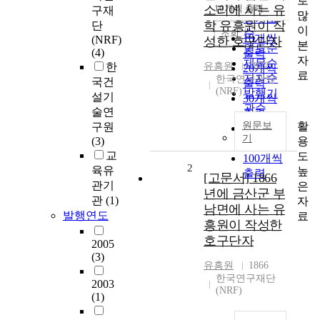
로
순
소리에 사는 유
10개씩 출력
구재
내림차순
많
인기도
학 유흥원이 작
단
이
순
조회
10개씩
(NRF)
성한 호구단자
본
연도순
(4)
출력
자
제목순
한
유흥원
1872
20개씩
료
저자순
한국연구재단
국건
출력
(NRF)
발행기
설기
30개씩
관순
술연
출력
활
원문보
구원
50개씩
기
용
(3)
출력
교
도
100개씩
2
육유
높
출력
[고문서] 1866
관기
은
년에 금산군 부
관
(1)
자
남면에 사는 유
발행연도
료
흥원이 작성한
호구단자
2005
(3)
유흥원
1866
한국연구재단
2003
(NRF)
(1)