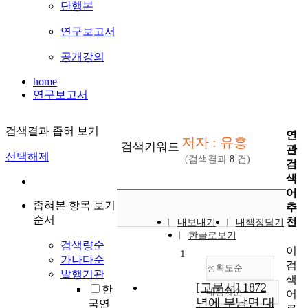
단행본
연구보고서
공개강의
home
연구보고서
검색결과 좁혀 보기
연
저자 : 유흥
검색키워드
관
선택해제
(검색결과
8
건)
검
색
어
좁혀본 항목 보기
추
순서
천
내보내기
내책장담기
한글로보기
검색량순
이
1
가나다순
검
정확도순
발행기관
색
[고문서] 1872
한
내림차순
어
정확도
년에 부남면 대
국연