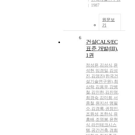
1987
원문보
기
6
건설CALS/EC
표준 개발(III),
1권
정성윤
,
김성식
,
윤
석헌
,
임경일
,
김성
진
,
김영진(한국건
설기술연구원)
,
최
삼락
,
김용우
,
강병
철
,
김인한
,
김진영
,
최경숙
,
김미희
,
서
종철
,
원지선
,
맹필
수
,
김경록
,
권정민
,
조원성
,
조한식
,
유
흥배
,
조영봉
,
윤현
식
,
라인테크시스
템
,
공간건축
,
경희