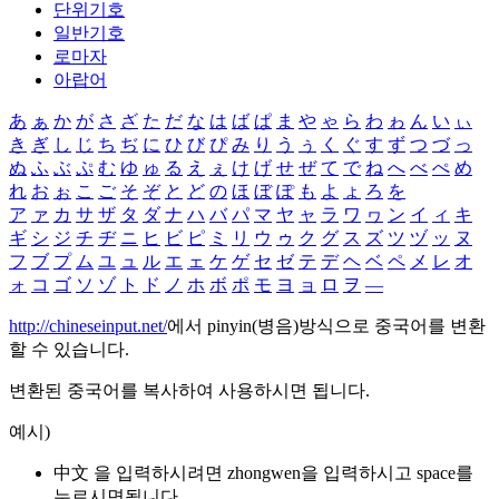
단위기호
일반기호
로마자
아랍어
あ
ぁ
か
が
さ
ざ
た
だ
な
は
ば
ぱ
ま
や
ゃ
ら
わ
ゎ
ん
い
ぃ
き
ぎ
し
じ
ち
ぢ
に
ひ
び
ぴ
み
り
う
ぅ
く
ぐ
す
ず
つ
づ
っ
ぬ
ふ
ぶ
ぷ
む
ゆ
ゅ
る
え
ぇ
け
げ
せ
ぜ
て
で
ね
へ
べ
ぺ
め
れ
お
ぉ
こ
ご
そ
ぞ
と
ど
の
ほ
ぼ
ぽ
も
よ
ょ
ろ
を
ア
ァ
カ
サ
ザ
タ
ダ
ナ
ハ
バ
パ
マ
ヤ
ャ
ラ
ワ
ヮ
ン
イ
ィ
キ
ギ
シ
ジ
チ
ヂ
ニ
ヒ
ビ
ピ
ミ
リ
ウ
ゥ
ク
グ
ス
ズ
ツ
ヅ
ッ
ヌ
フ
ブ
プ
ム
ユ
ュ
ル
エ
ェ
ケ
ゲ
セ
ゼ
テ
デ
ヘ
ベ
ペ
メ
レ
オ
ォ
コ
ゴ
ソ
ゾ
ト
ド
ノ
ホ
ボ
ポ
モ
ヨ
ョ
ロ
ヲ
―
http://chineseinput.net/
에서 pinyin(병음)방식으로 중국어를 변환
할 수 있습니다.
변환된 중국어를 복사하여 사용하시면 됩니다.
예시)
中文 을 입력하시려면
zhongwen
을 입력하시고 space를
누르시면됩니다.