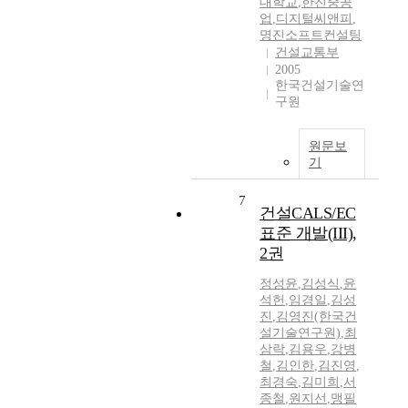
대학교
,
한진중공
업
,
디지털씨앤피
,
명진소프트컨설팅
건설교통부
2005
한국건설기술연
구원
원문보
기
7
건설CALS/EC
표준 개발(III),
2권
정성윤
,
김성식
,
윤
석헌
,
임경일
,
김성
진
,
김영진(한국건
설기술연구원)
,
최
삼락
,
김용우
,
강병
철
,
김인한
,
김진영
,
최경숙
,
김미희
,
서
종철
,
원지선
,
맹필