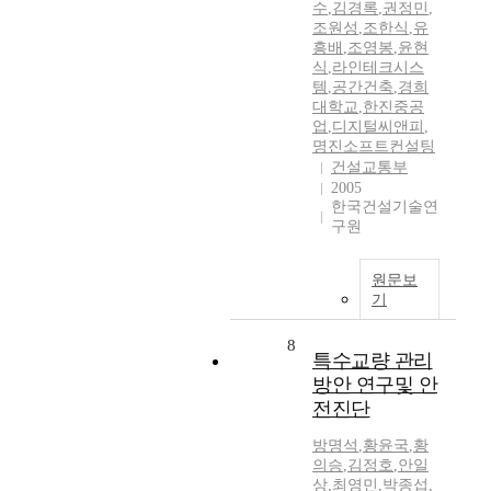
수
,
김경록
,
권정민
,
조원성
,
조한식
,
유
흥배
,
조영봉
,
윤현
식
,
라인테크시스
템
,
공간건축
,
경희
대학교
,
한진중공
업
,
디지털씨앤피
,
명진소프트컨설팅
건설교통부
2005
한국건설기술연
구원
원문보
기
8
특수교량 관리
방안 연구및 안
전진단
방명석
,
황윤국
,
황
의승
,
김정호
,
안일
상
,
최영민
,
박종섭
,