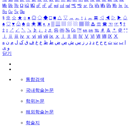
㎒
㎓
㎔
Ω
㏀
㏁
㎊
㎋
㎌
㏖
㏅
㎭
㎮
㎯
㏛
㎩
㎪
㎫
㎬
㏝
㏐
㏓
㏃
㏉
㏜
㏆
§
※
☆
★
○
●
◎
◇
◆
□
■
△
▽
→
←
↑
↓
↔
〓
◁
◀
▷
▶
♤
♠
♡
♥
♧
♣
⊙
◈
▣
◐
◑
▒
▤
▥
▨
▧
▦
▩
♨
☏
☎
☜
☞
¶
†
‡
↕
↗
↙
↖
↘
♭
♩
♪
♬
㉿
㈜
№
㏇
™
㏂
㏘
℡
＃
＆
＊
＠
ª
º
ⅰ
ⅱ
ⅲ
ⅳ
ⅴ
ⅵ
ⅶ
ⅷ
ⅸ
ⅹ
Ⅰ
Ⅱ
Ⅲ
Ⅳ
Ⅴ
Ⅵ
Ⅶ
Ⅷ
Ⅸ
Ⅹ
ا
ب
ت
ث
ج
ح
خ
د
ذ
ر
ز
س
ش
ص
ض
ط
ظ
ع
غ
ف
ق
ک
ل
م
ن
ه
و
ی
닫기
통합검색
국내학술논문
학위논문
해외학술논문
학술지