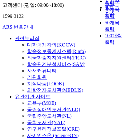
저자순
출력
고객센터 (평일: 09:00~18:00)
발행기
30개씩
관순
1599-3122
출력
50개씩
ARS 번호안내
출력
100개씩
관련누리집
출력
대학공개강의(KOCW)
학술정보통계시스템(Rinfo)
외국학술지지원센터(FRIC)
학술관계분석서비스(SAM)
사서커뮤니티
기관회원
지식나눔(LOOK)
의학전자도서관(MEDLIS)
유관기관 사이트
교육부(MOE)
국립장애인도서관(NLD)
국립중앙도서관(NL)
국회도서관(NAL)
연구윤리정보포털(CRE)
사이언스온 (ScienceON)