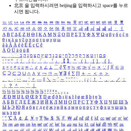
北京 을 입력하시려면
beijing
을 입력하시고 space를 누르
시면 됩니다.
ㅥ
ㅦ
ㅧ
ㅨ
ㅩ
ㅪ
ㅫ
ㅬ
ㅭ
ㅮ
ㅯ
ㅰ
ㅱ
ㅲ
ㅳ
ㅴ
ㅵ
ㅶ
ㅷ
ㅸ
ㅹ
ㅺ
ㅻ
ㅼ
ㅽ
ㅾ
ㅿ
ㆀ
ㆁ
ㆂ
ㆃ
ㆄ
ㆅ
ㆆ
ㆇ
ㆈ
ㆉ
ㆊ
ㆋ
ㆌ
ㆍ
ㆎ
Α
Β
Γ
Δ
Ε
Ζ
Η
Θ
Ι
Κ
Λ
Μ
Ν
Ξ
Ο
Π
Ρ
Σ
Τ
Υ
Φ
Χ
Ψ
Ω
α
β
γ
δ
ε
ζ
η
θ
ι
κ
λ
μ
ν
ξ
ο
π
ρ
σ
τ
υ
φ
χ
ψ
ω
á
à
Á
À
é
è
É
È
ç
Ç
ê
Ä
Ö
Ü
ä
ö
ü
ß
ְ
ֳ
ֲ
ֱ
ָ
ַ
ֵ
ֶ
ִ
ֹ
ּ
ֻ
ׂ
ׁ
ּ
ב
ה
נ
מ
צ
ת
ץ
ש
ד
ג
כ
ע
י
ח
ל
ך
ף
ק
ר
א
ט
ו
ן
ם
פ
‘
’
“
”
〔
〕
〈
〉
「
」
『
』
【
】
＂
（
）
［
］
｛
｝
±
×
÷
≠
≤
≥
∞
∴
♂
♀
∠
⊥
⌒
∂
∇
≡
≒
≪
≫
√
∽
∝
∵
∫
∬
∈
∋
⊆
⊇
⊂
⊃
∪
∩
∧
∨
￢
⇒
⇔
∀
∃
∮
∑
∏
＋
－
＜
＝
＞
、
。
·
‥
…
¨
〃
―
∥
＼
∼
´
～
ˇ
˘
˝
˚
˙
¸
˛
¡
¿
ː
！
＇
，
．
／
：
；
？
＾
＿
｀
｜
½
⅓
⅔
¼
¾
⅛
⅜
⅝
⅞
¹
²
³
⁴
ⁿ
₁
₂
₃
₄
Æ
Ð
Ħ
Ĳ
Ł
Ø
Œ
Þ
Ŧ
Ŋ
æ
đ
ð
ħ
ı
ĳ
ĸ
ŀ
ł
ø
œ
ß
þ
ŧ
ŋ
ŉ
А
Б
В
Г
Д
Е
Ё
Ж
З
И
Й
К
Л
М
Н
О
П
Р
С
Т
У
Ф
Х
Ц
Ч
Ш
Щ
Ъ
Ы
Ь
Э
Ю
Я
а
б
в
г
д
е
ё
ж
з
и
й
к
л
м
н
о
п
р
с
т
у
ф
х
ц
ч
ш
щ
ъ
ы
ь
э
ю
я
′
″
℃
Å
￠
￡
￥
¤
℉
‰
＄
％
Ｆ
￦
㎕
㎖
㎗
ℓ
㎘
㏄
㎣
㎤
㎥
㎦
㎙
㎚
㎛
㎜
㎝
㎞
㎟
㎠
㎡
㎢
㏊
㎍
㎎
㎏
㏏
㎈
㎉
㏈
㎧
㎨
㎰
㎱
㎲
㎳
㎴
㎵
㎶
㎷
㎸
㎹
㎀
㎁
㎂
㎃
㎄
㎺
㎻
㎽
㎾
㎿
㎐
㎑