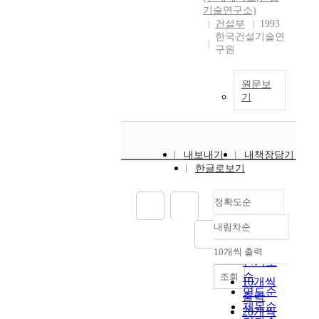
기술연구소)
건설부
1993
한국건설기술연
구원
원문보
기
내보내기
내책장담기
한글로보기
정확도순
내림차순
정확도
순
10개씩 출력
내림차순
인기도
순
조회
10개씩
연도순
출력
제목순
20개씩