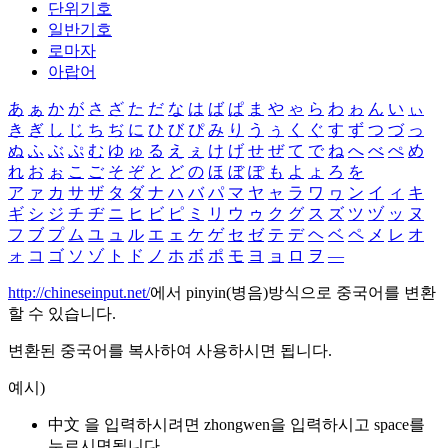
단위기호
일반기호
로마자
아랍어
あ
ぁ
か
が
さ
ざ
た
だ
な
は
ば
ぱ
ま
や
ゃ
ら
わ
ゎ
ん
い
ぃ
き
ぎ
し
じ
ち
ぢ
に
ひ
び
ぴ
み
り
う
ぅ
く
ぐ
す
ず
つ
づ
っ
ぬ
ふ
ぶ
ぷ
む
ゆ
ゅ
る
え
ぇ
け
げ
せ
ぜ
て
で
ね
へ
べ
ぺ
め
れ
お
ぉ
こ
ご
そ
ぞ
と
ど
の
ほ
ぼ
ぽ
も
よ
ょ
ろ
を
ア
ァ
カ
サ
ザ
タ
ダ
ナ
ハ
バ
パ
マ
ヤ
ャ
ラ
ワ
ヮ
ン
イ
ィ
キ
ギ
シ
ジ
チ
ヂ
ニ
ヒ
ビ
ピ
ミ
リ
ウ
ゥ
ク
グ
ス
ズ
ツ
ヅ
ッ
ヌ
フ
ブ
プ
ム
ユ
ュ
ル
エ
ェ
ケ
ゲ
セ
ゼ
テ
デ
ヘ
ベ
ペ
メ
レ
オ
ォ
コ
ゴ
ソ
ゾ
ト
ド
ノ
ホ
ボ
ポ
モ
ヨ
ョ
ロ
ヲ
―
http://chineseinput.net/
에서 pinyin(병음)방식으로 중국어를 변환
할 수 있습니다.
변환된 중국어를 복사하여 사용하시면 됩니다.
예시)
中文 을 입력하시려면
zhongwen
을 입력하시고 space를
누르시면됩니다.