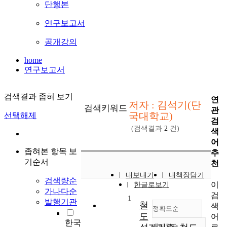
단행본
연구보고서
공개강의
home
연구보고서
검색결과 좁혀 보기
연
저자 : 김석기(단
검색키워드
관
국대학교)
선택해제
검
(검색결과
2
건)
색
어
좁혀본 항목 보
추
기순서
천
내보내기
내책장담기
검색량순
이
한글로보기
가나다순
검
1
발행기관
철
색
정확도순
도
어
한국
내림차순