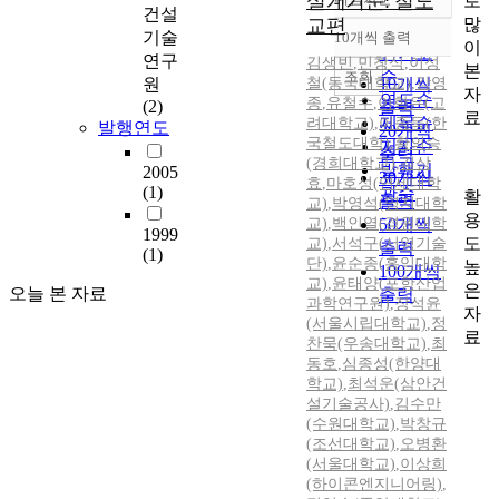
설계기준: 철도
로
정확도
건설
많
교편
순
기술
10개씩 출력
내림차순
이
인기도
연구
김생빈
,
민창식
,
이성
본
순
조회
원
철(동국대학교)
10개씩
,
강영
자
연도순
종
,
유철수
,
이학은(고
(2)
출력
료
제목순
려대학교)
,
이종득(한
발행연도
20개씩
국철도대학)
,
황의승
저자순
출력
(경희대학교)
,
김상
발행기
2005
30개씩
효
,
마호성(연세대학
(1)
관순
활
출력
교)
,
박영석(명지대학
용
교)
,
백인열(경원대학
50개씩
1999
도
교)
,
서석구(서영기술
출력
(1)
단)
,
윤순종(홍익대학
높
100개씩
교)
,
윤태양(포항산업
은
오늘 본 자료
출력
과학연구원)
,
장석윤
자
(서울시립대학교)
,
정
료
찬묵(우송대학교)
,
최
동호
,
심종성(한양대
학교)
,
최석운(삼안건
설기술공사)
,
김수만
(수원대학교)
,
박창규
(조선대학교)
,
오병환
(서울대학교)
,
이상희
(하이콘엔지니어링)
,