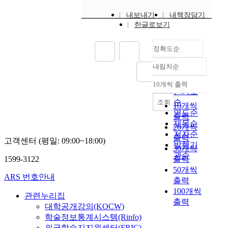
내보내기
내책장담기
한글로보기
정확도순
내림차순
정확도
순
10개씩 출력
내림차순
인기도
순
조회
10개씩
연도순
출력
제목순
20개씩
저자순
출력
고객센터 (평일: 09:00~18:00)
발행기
30개씩
관순
1599-3122
출력
50개씩
ARS 번호안내
출력
100개씩
관련누리집
출력
대학공개강의(KOCW)
학술정보통계시스템(Rinfo)
외국학술지지원센터(FRIC)