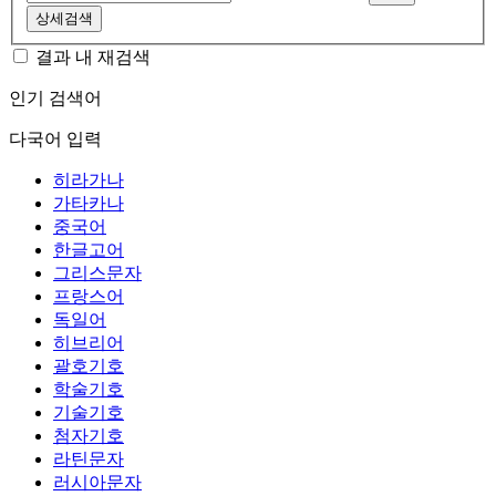
상세검색
결과 내 재검색
인기 검색어
다국어 입력
히라가나
가타카나
중국어
한글고어
그리스문자
프랑스어
독일어
히브리어
괄호기호
학술기호
기술기호
첨자기호
라틴문자
러시아문자