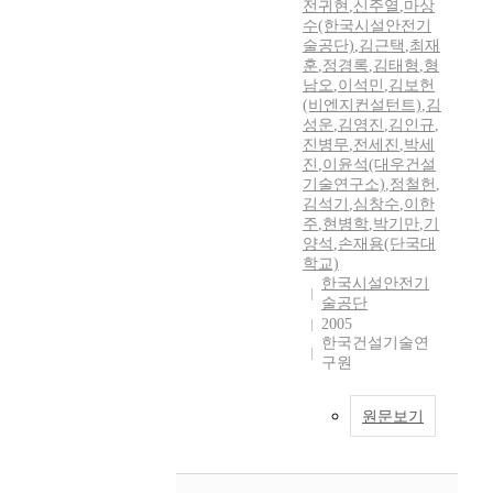
전귀현
,
신주열
,
마상
수(한국시설안전기
술공단)
,
김근택
,
최재
훈
,
정경록
,
김태형
,
형
남오
,
이석민
,
김보헌
(비엔지컨설턴트)
,
김
성운
,
김영진
,
김인규
,
진병무
,
전세진
,
박세
진
,
이윤석(대우건설
기술연구소)
,
정철헌
,
김석기
,
심창수
,
이한
주
,
현병학
,
박기만
,
기
양석
,
손재용(단국대
학교)
한국시설안전기
술공단
2005
한국건설기술연
구원
원문보기