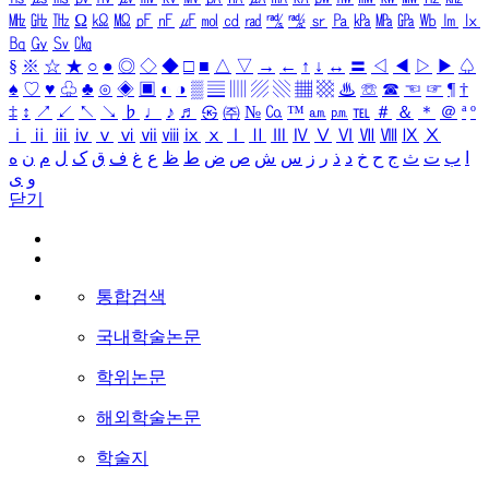
㎒
㎓
㎔
Ω
㏀
㏁
㎊
㎋
㎌
㏖
㏅
㎭
㎮
㎯
㏛
㎩
㎪
㎫
㎬
㏝
㏐
㏓
㏃
㏉
㏜
㏆
§
※
☆
★
○
●
◎
◇
◆
□
■
△
▽
→
←
↑
↓
↔
〓
◁
◀
▷
▶
♤
♠
♡
♥
♧
♣
⊙
◈
▣
◐
◑
▒
▤
▥
▨
▧
▦
▩
♨
☏
☎
☜
☞
¶
†
‡
↕
↗
↙
↖
↘
♭
♩
♪
♬
㉿
㈜
№
㏇
™
㏂
㏘
℡
＃
＆
＊
＠
ª
º
ⅰ
ⅱ
ⅲ
ⅳ
ⅴ
ⅵ
ⅶ
ⅷ
ⅸ
ⅹ
Ⅰ
Ⅱ
Ⅲ
Ⅳ
Ⅴ
Ⅵ
Ⅶ
Ⅷ
Ⅸ
Ⅹ
ا
ب
ت
ث
ج
ح
خ
د
ذ
ر
ز
س
ش
ص
ض
ط
ظ
ع
غ
ف
ق
ک
ل
م
ن
ه
و
ی
닫기
통합검색
국내학술논문
학위논문
해외학술논문
학술지