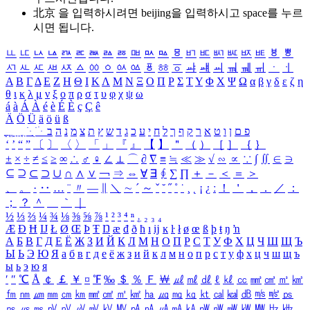
北京 을 입력하시려면
beijing
을 입력하시고 space를 누르
시면 됩니다.
ㅥ
ㅦ
ㅧ
ㅨ
ㅩ
ㅪ
ㅫ
ㅬ
ㅭ
ㅮ
ㅯ
ㅰ
ㅱ
ㅲ
ㅳ
ㅴ
ㅵ
ㅶ
ㅷ
ㅸ
ㅹ
ㅺ
ㅻ
ㅼ
ㅽ
ㅾ
ㅿ
ㆀ
ㆁ
ㆂ
ㆃ
ㆄ
ㆅ
ㆆ
ㆇ
ㆈ
ㆉ
ㆊ
ㆋ
ㆌ
ㆍ
ㆎ
Α
Β
Γ
Δ
Ε
Ζ
Η
Θ
Ι
Κ
Λ
Μ
Ν
Ξ
Ο
Π
Ρ
Σ
Τ
Υ
Φ
Χ
Ψ
Ω
α
β
γ
δ
ε
ζ
η
θ
ι
κ
λ
μ
ν
ξ
ο
π
ρ
σ
τ
υ
φ
χ
ψ
ω
á
à
Á
À
é
è
É
È
ç
Ç
ê
Ä
Ö
Ü
ä
ö
ü
ß
ְ
ֳ
ֲ
ֱ
ָ
ַ
ֵ
ֶ
ִ
ֹ
ּ
ֻ
ׂ
ׁ
ּ
ב
ה
נ
מ
צ
ת
ץ
ש
ד
ג
כ
ע
י
ח
ל
ך
ף
ק
ר
א
ט
ו
ן
ם
פ
‘
’
“
”
〔
〕
〈
〉
「
」
『
』
【
】
＂
（
）
［
］
｛
｝
±
×
÷
≠
≤
≥
∞
∴
♂
♀
∠
⊥
⌒
∂
∇
≡
≒
≪
≫
√
∽
∝
∵
∫
∬
∈
∋
⊆
⊇
⊂
⊃
∪
∩
∧
∨
￢
⇒
⇔
∀
∃
∮
∑
∏
＋
－
＜
＝
＞
、
。
·
‥
…
¨
〃
―
∥
＼
∼
´
～
ˇ
˘
˝
˚
˙
¸
˛
¡
¿
ː
！
＇
，
．
／
：
；
？
＾
＿
｀
｜
½
⅓
⅔
¼
¾
⅛
⅜
⅝
⅞
¹
²
³
⁴
ⁿ
₁
₂
₃
₄
Æ
Ð
Ħ
Ĳ
Ł
Ø
Œ
Þ
Ŧ
Ŋ
æ
đ
ð
ħ
ı
ĳ
ĸ
ŀ
ł
ø
œ
ß
þ
ŧ
ŋ
ŉ
А
Б
В
Г
Д
Е
Ё
Ж
З
И
Й
К
Л
М
Н
О
П
Р
С
Т
У
Ф
Х
Ц
Ч
Ш
Щ
Ъ
Ы
Ь
Э
Ю
Я
а
б
в
г
д
е
ё
ж
з
и
й
к
л
м
н
о
п
р
с
т
у
ф
х
ц
ч
ш
щ
ъ
ы
ь
э
ю
я
′
″
℃
Å
￠
￡
￥
¤
℉
‰
＄
％
Ｆ
￦
㎕
㎖
㎗
ℓ
㎘
㏄
㎣
㎤
㎥
㎦
㎙
㎚
㎛
㎜
㎝
㎞
㎟
㎠
㎡
㎢
㏊
㎍
㎎
㎏
㏏
㎈
㎉
㏈
㎧
㎨
㎰
㎱
㎲
㎳
㎴
㎵
㎶
㎷
㎸
㎹
㎀
㎁
㎂
㎃
㎄
㎺
㎻
㎽
㎾
㎿
㎐
㎑