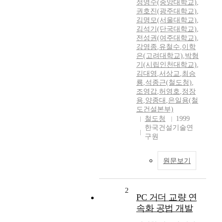
정영수(중앙대학교)
,
권호진(광주대학교)
,
김명모(서울대학교)
,
김석기(단국대학교)
,
전성권(여주대학교)
,
강영종
,
유철수
,
이학
은(고려대학교)
,
박형
기(시립인천대학교)
,
김대영
,
서상교
,
최승
룡
,
석종근(철도청)
,
조영갑
,
허영호
,
정장
용
,
양종대
,
은일용(철
도건설본부)
철도청
1999
한국건설기술연
구원
원문보기
2
PC 거더 교량 연
속화 공법 개발