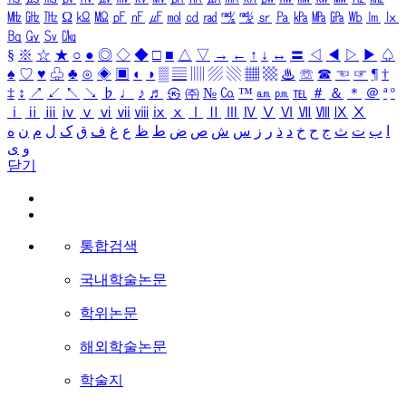
㎒
㎓
㎔
Ω
㏀
㏁
㎊
㎋
㎌
㏖
㏅
㎭
㎮
㎯
㏛
㎩
㎪
㎫
㎬
㏝
㏐
㏓
㏃
㏉
㏜
㏆
§
※
☆
★
○
●
◎
◇
◆
□
■
△
▽
→
←
↑
↓
↔
〓
◁
◀
▷
▶
♤
♠
♡
♥
♧
♣
⊙
◈
▣
◐
◑
▒
▤
▥
▨
▧
▦
▩
♨
☏
☎
☜
☞
¶
†
‡
↕
↗
↙
↖
↘
♭
♩
♪
♬
㉿
㈜
№
㏇
™
㏂
㏘
℡
＃
＆
＊
＠
ª
º
ⅰ
ⅱ
ⅲ
ⅳ
ⅴ
ⅵ
ⅶ
ⅷ
ⅸ
ⅹ
Ⅰ
Ⅱ
Ⅲ
Ⅳ
Ⅴ
Ⅵ
Ⅶ
Ⅷ
Ⅸ
Ⅹ
ا
ب
ت
ث
ج
ح
خ
د
ذ
ر
ز
س
ش
ص
ض
ط
ظ
ع
غ
ف
ق
ک
ل
م
ن
ه
و
ی
닫기
통합검색
국내학술논문
학위논문
해외학술논문
학술지