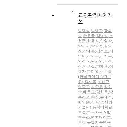
2
교량관리체계개
선
방명석
,
박영환
,
황의
승
,
황윤국
,
김병석
,
조
현준
,
최원식
,
안일상
,
박기태
,
박종섭
,
김영
진
,
강재윤
,
김정호
,
최
영민
,
강민구
,
김병곤
,
임정태
,
남기영
,
김성
식
,
안경실
,
한혜경
,
장
경자
,
한미영
,
신호경
(한국건설기술연구
원)
,
정재동
,
조선규
,
엄종욱
,
석주용
,
김현
수
,
배문교
,
김한욱
,
박
주경
,
김종길
,
손재성
,
변인순
,
김희남(서영
기술단)
,
동아대학교
,
부설
,
한국자원개발
연구소
,
명지대학교
,
부설
,
공학기술연구