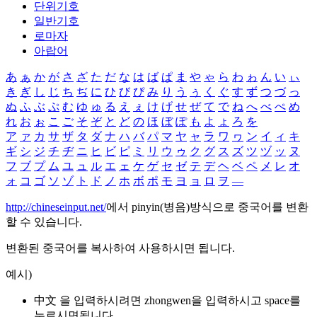
단위기호
일반기호
로마자
아랍어
あ
ぁ
か
が
さ
ざ
た
だ
な
は
ば
ぱ
ま
や
ゃ
ら
わ
ゎ
ん
い
ぃ
き
ぎ
し
じ
ち
ぢ
に
ひ
び
ぴ
み
り
う
ぅ
く
ぐ
す
ず
つ
づ
っ
ぬ
ふ
ぶ
ぷ
む
ゆ
ゅ
る
え
ぇ
け
げ
せ
ぜ
て
で
ね
へ
べ
ぺ
め
れ
お
ぉ
こ
ご
そ
ぞ
と
ど
の
ほ
ぼ
ぽ
も
よ
ょ
ろ
を
ア
ァ
カ
サ
ザ
タ
ダ
ナ
ハ
バ
パ
マ
ヤ
ャ
ラ
ワ
ヮ
ン
イ
ィ
キ
ギ
シ
ジ
チ
ヂ
ニ
ヒ
ビ
ピ
ミ
リ
ウ
ゥ
ク
グ
ス
ズ
ツ
ヅ
ッ
ヌ
フ
ブ
プ
ム
ユ
ュ
ル
エ
ェ
ケ
ゲ
セ
ゼ
テ
デ
ヘ
ベ
ペ
メ
レ
オ
ォ
コ
ゴ
ソ
ゾ
ト
ド
ノ
ホ
ボ
ポ
モ
ヨ
ョ
ロ
ヲ
―
http://chineseinput.net/
에서 pinyin(병음)방식으로 중국어를 변환
할 수 있습니다.
변환된 중국어를 복사하여 사용하시면 됩니다.
예시)
中文 을 입력하시려면
zhongwen
을 입력하시고 space를
누르시면됩니다.