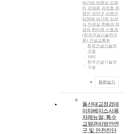
박기태
,
박종섭
,
김영
진
,
강재윤
,
김정호
,
최
영민
,
강민구
,
김병곤
,
임정태
,
남기영
,
김성
식
,
안경실
,
한혜경
,
장
경자
,
한미영
,
신호경
,
(한국건설기술연구
원)
,
건설교통부
한국건설기술연
구원
1995
한국건설기술연
구원
원문보기
6
돌산대교점검데
이타베이스사용
자메뉴얼; 특수
교량관리방안연
구 및 안전진단