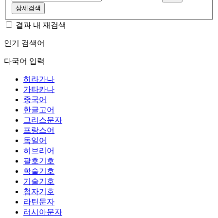
상세검색
결과 내 재검색
인기 검색어
다국어 입력
히라가나
가타카나
중국어
한글고어
그리스문자
프랑스어
독일어
히브리어
괄호기호
학술기호
기술기호
첨자기호
라틴문자
러시아문자