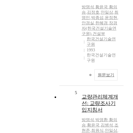
방명석
,
황윤국
,
황의
승
,
김정호
,
안일상
,
최
영민
,
박종섭
,
윤정현
,
안경실
,
한혜경
,
장경
자(한국건설기술연
구원)
,
건설부
한국건설기술연
구원
1993
한국건설기술연
구원
원문보기
5
교량관리체계개
선: 교량조사기
입지침서
방명석
,
박영환
,
황의
승
,
황윤국
,
김병석
,
조
현준
,
최원식
,
안일상
,