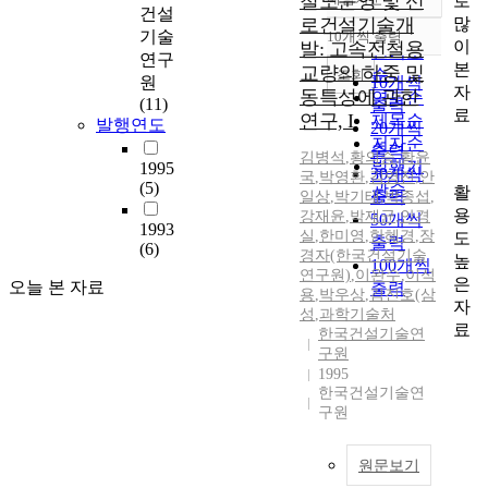
철도운영 및 선
로
정확도
건설
많
로건설기술개
순
기술
10개씩 출력
내림차순
이
발: 고속전철용
인기도
연구
본
교량의 하중 및
순
조회
원
10개씩
자
동특성에 관한
연도순
(11)
출력
료
연구, I
제목순
발행연도
20개씩
저자순
출력
김병석
,
황의승
,
황윤
발행기
1995
30개씩
국
,
박영환
,
김영진
,
안
(5)
관순
활
출력
일상
,
박기태
,
박종섭
,
용
강재윤
,
박재균
,
안경
50개씩
1993
실
,
한미영
,
한혜경
,
장
도
출력
(6)
경자(한국건설기술
높
100개씩
연구원)
,
이완수
,
이석
은
오늘 본 자료
출력
용
,
박우상
,
김진호(삼
자
성
,
과학기술처
료
한국건설기술연
구원
1995
한국건설기술연
구원
원문보기