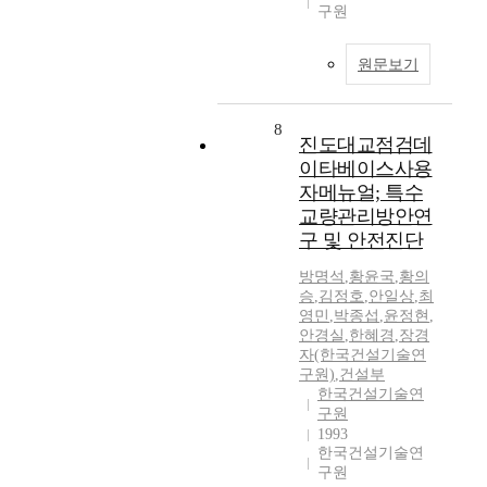
구원
원문보기
8
진도대교점검데
이타베이스사용
자메뉴얼; 특수
교량관리방안연
구 및 안전진단
방명석
,
황윤국
,
황의
승
,
김정호
,
안일상
,
최
영민
,
박종섭
,
윤정현
,
안경실
,
한혜경
,
장경
자(한국건설기술연
구원)
,
건설부
한국건설기술연
구원
1993
한국건설기술연
구원