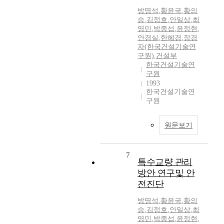
방명석
,
황윤국
,
황의
승
,
김정호
,
안일상
,
최
영민
,
박종섭
,
윤정현
,
안경실
,
한혜경
,
장경
자(한국건설기술연
구원)
,
건설부
한국건설기술연
구원
1993
한국건설기술연
구원
원문보기
7
특수교량 관리
방안 연구및 안
전진단
방명석
,
황윤국
,
황의
승
,
김정호
,
안일상
,
최
영민
,
박종섭
,
윤정현
,