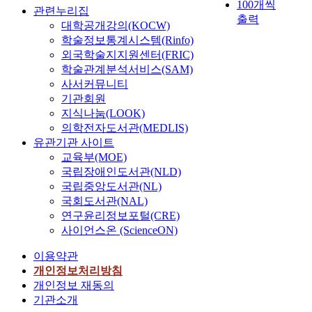
100개씩
관련누리집
출력
대학공개강의(KOCW)
학술정보통계시스템(Rinfo)
외국학술지지원센터(FRIC)
학술관계분석서비스(SAM)
사서커뮤니티
기관회원
지식나눔(LOOK)
의학전자도서관(MEDLIS)
유관기관 사이트
교육부(MOE)
국립장애인도서관(NLD)
국립중앙도서관(NL)
국회도서관(NAL)
연구윤리정보포털(CRE)
사이언스온 (ScienceON)
이용약관
개인정보처리방침
개인정보 재동의
기관소개