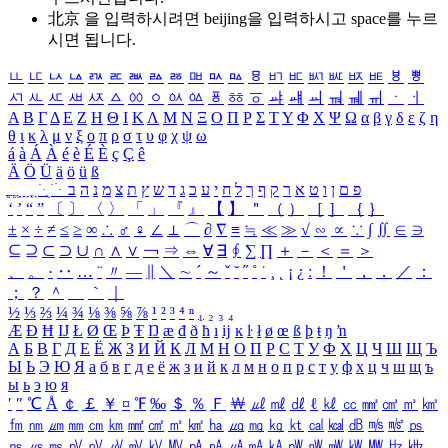
北京 을 입력하시려면
beijing
을 입력하시고 space를 누르
시면 됩니다.
ㅥ
ㅦ
ㅧ
ㅨ
ㅩ
ㅪ
ㅫ
ㅬ
ㅭ
ㅮ
ㅯ
ㅰ
ㅱ
ㅲ
ㅳ
ㅴ
ㅵ
ㅶ
ㅷ
ㅸ
ㅹ
ㅺ
ㅻ
ㅼ
ㅽ
ㅾ
ㅿ
ㆀ
ㆁ
ㆂ
ㆃ
ㆄ
ㆅ
ㆆ
ㆇ
ㆈ
ㆉ
ㆊ
ㆋ
ㆌ
ㆍ
ㆎ
Α
Β
Γ
Δ
Ε
Ζ
Η
Θ
Ι
Κ
Λ
Μ
Ν
Ξ
Ο
Π
Ρ
Σ
Τ
Υ
Φ
Χ
Ψ
Ω
α
β
γ
δ
ε
ζ
η
θ
ι
κ
λ
μ
ν
ξ
ο
π
ρ
σ
τ
υ
φ
χ
ψ
ω
á
à
Á
À
é
è
É
È
ç
Ç
ê
Ä
Ö
Ü
ä
ö
ü
ß
ְ
ֳ
ֲ
ֱ
ָ
ַ
ֵ
ֶ
ִ
ֹ
ּ
ֻ
ׂ
ׁ
ּ
ב
ה
נ
מ
צ
ת
ץ
ש
ד
ג
כ
ע
י
ח
ל
ך
ף
ק
ר
א
ט
ו
ן
ם
פ
‘
’
“
”
〔
〕
〈
〉
「
」
『
』
【
】
＂
（
）
［
］
｛
｝
±
×
÷
≠
≤
≥
∞
∴
♂
♀
∠
⊥
⌒
∂
∇
≡
≒
≪
≫
√
∽
∝
∵
∫
∬
∈
∋
⊆
⊇
⊂
⊃
∪
∩
∧
∨
￢
⇒
⇔
∀
∃
∮
∑
∏
＋
－
＜
＝
＞
、
。
·
‥
…
¨
〃
―
∥
＼
∼
´
～
ˇ
˘
˝
˚
˙
¸
˛
¡
¿
ː
！
＇
，
．
／
：
；
？
＾
＿
｀
｜
½
⅓
⅔
¼
¾
⅛
⅜
⅝
⅞
¹
²
³
⁴
ⁿ
₁
₂
₃
₄
Æ
Ð
Ħ
Ĳ
Ł
Ø
Œ
Þ
Ŧ
Ŋ
æ
đ
ð
ħ
ı
ĳ
ĸ
ŀ
ł
ø
œ
ß
þ
ŧ
ŋ
ŉ
А
Б
В
Г
Д
Е
Ё
Ж
З
И
Й
К
Л
М
Н
О
П
Р
С
Т
У
Ф
Х
Ц
Ч
Ш
Щ
Ъ
Ы
Ь
Э
Ю
Я
а
б
в
г
д
е
ё
ж
з
и
й
к
л
м
н
о
п
р
с
т
у
ф
х
ц
ч
ш
щ
ъ
ы
ь
э
ю
я
′
″
℃
Å
￠
￡
￥
¤
℉
‰
＄
％
Ｆ
￦
㎕
㎖
㎗
ℓ
㎘
㏄
㎣
㎤
㎥
㎦
㎙
㎚
㎛
㎜
㎝
㎞
㎟
㎠
㎡
㎢
㏊
㎍
㎎
㎏
㏏
㎈
㎉
㏈
㎧
㎨
㎰
㎱
㎲
㎳
㎴
㎵
㎶
㎷
㎸
㎹
㎀
㎁
㎂
㎃
㎄
㎺
㎻
㎽
㎾
㎿
㎐
㎑