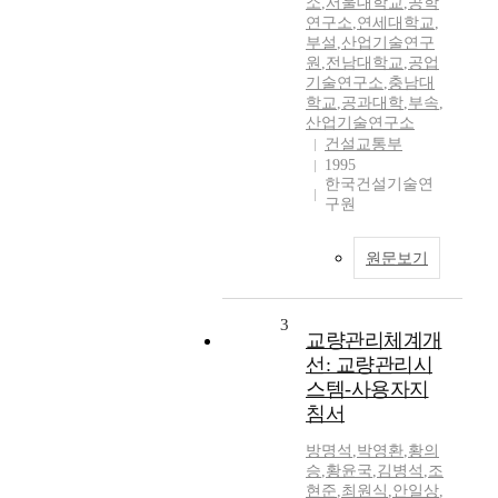
소
,
서울대학교
,
공학
연구소
,
연세대학교
,
부설
,
산업기술연구
원
,
전남대학교
,
공업
기술연구소
,
충남대
학교
,
공과대학
,
부속
,
산업기술연구소
건설교통부
1995
한국건설기술연
구원
원문보기
3
교량관리체계개
선: 교량관리시
스템-사용자지
침서
방명석
,
박영환
,
황의
승
,
황윤국
,
김병석
,
조
현준
,
최원식
,
안일상
,