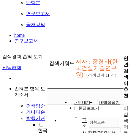
단행본
연구보고서
공개강의
home
연구보고서
검색결과 좁혀 보기
연
저자 : 장경자(한
검색키워드
관
국건설기술연구
선택해제
검
원)
(검색결과
11
건)
색
어
좁혀본 항목 보
추
기순서
천
내보내기
내책장담기
검색량순
이
한글로보기
가나다순
검
1
발행기관
고
색
정확도순
속
어
한국
내림차순