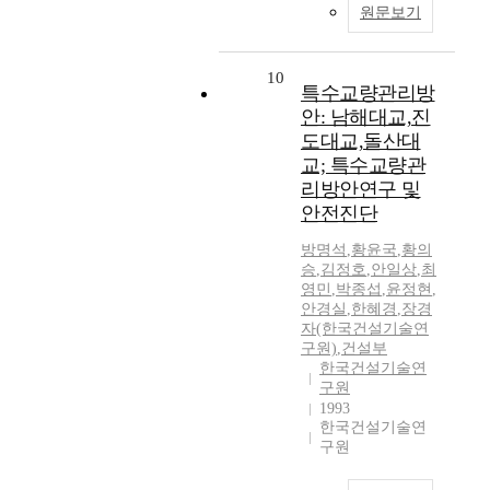
원문보기
10
특수교량관리방
안: 남해대교,진
도대교,돌산대
교; 특수교량관
리방안연구 및
안전진단
방명석
,
황윤국
,
황의
승
,
김정호
,
안일상
,
최
영민
,
박종섭
,
윤정현
,
안경실
,
한혜경
,
장경
자(한국건설기술연
구원)
,
건설부
한국건설기술연
구원
1993
한국건설기술연
구원