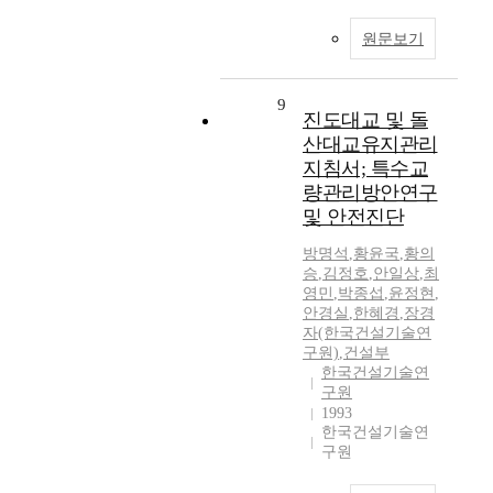
원문보기
9
진도대교 및 돌
산대교유지관리
지침서; 특수교
량관리방안연구
및 안전진단
방명석
,
황윤국
,
황의
승
,
김정호
,
안일상
,
최
영민
,
박종섭
,
윤정현
,
안경실
,
한혜경
,
장경
자(한국건설기술연
구원)
,
건설부
한국건설기술연
구원
1993
한국건설기술연
구원