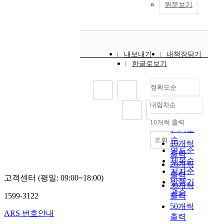
원문보기
내보내기
내책장담기
한글로보기
정확도순
내림차순
정확도
순
10개씩 출력
내림차순
인기도
순
조회
10개씩
연도순
출력
제목순
20개씩
저자순
출력
고객센터 (평일: 09:00~18:00)
발행기
30개씩
관순
1599-3122
출력
50개씩
ARS 번호안내
출력