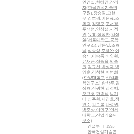
안경실
,
한혜경
,
장경
자(한국건설기술연
구원)
,
장승필
,
고현
무
,
김호경
,
이원표
,
조
의경
,
김명모
,
조서경
,
주석범
,
안상섭
,
서정
인
,
유흥
,
장정환
,
김성
일(서울대학교
,
공학
연구소)
,
장동일
,
조효
남
,
심종성
,
조병완
,
이
승재
,
이승룡
,
배인환
,
유재근
,
정승욱
,
임종
권
,
김규선
,
박성재
,
박
영훈
,
김창현
,
이범희
(한양대학교
,
산업과
학연구소)
,
황학주
,
김
상효
,
전귀현
,
장정범
,
오규호
,
한종석
,
박기
태
,
신주환
,
서진호
,
정
연주
,
김수복
,
나성원
,
박준상
,
이민구(연세
대학교
,
산업기술연
구소)
건설부
1993
한국건설기술연