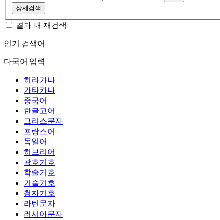
상세검색
결과 내 재검색
인기 검색어
다국어 입력
히라가나
가타카나
중국어
한글고어
그리스문자
프랑스어
독일어
히브리어
괄호기호
학술기호
기술기호
첨자기호
라틴문자
러시아문자