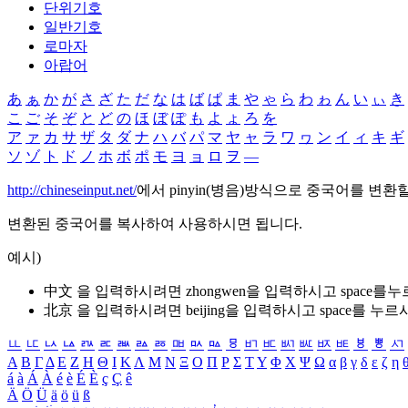
단위기호
일반기호
로마자
아랍어
あ
ぁ
か
が
さ
ざ
た
だ
な
は
ば
ぱ
ま
や
ゃ
ら
わ
ゎ
ん
い
ぃ
き
こ
ご
そ
ぞ
と
ど
の
ほ
ぼ
ぽ
も
よ
ょ
ろ
を
ア
ァ
カ
サ
ザ
タ
ダ
ナ
ハ
バ
パ
マ
ヤ
ャ
ラ
ワ
ヮ
ン
イ
ィ
キ
ギ
ソ
ゾ
ト
ド
ノ
ホ
ボ
ポ
モ
ヨ
ョ
ロ
ヲ
―
http://chineseinput.net/
에서 pinyin(병음)방식으로 중국어를 변환
변환된 중국어를 복사하여 사용하시면 됩니다.
예시)
中文 을 입력하시려면
zhongwen
을 입력하시고 space를
北京 을 입력하시려면
beijing
을 입력하시고 space를 누르
ㅥ
ㅦ
ㅧ
ㅨ
ㅩ
ㅪ
ㅫ
ㅬ
ㅭ
ㅮ
ㅯ
ㅰ
ㅱ
ㅲ
ㅳ
ㅴ
ㅵ
ㅶ
ㅷ
ㅸ
ㅹ
ㅺ
Α
Β
Γ
Δ
Ε
Ζ
Η
Θ
Ι
Κ
Λ
Μ
Ν
Ξ
Ο
Π
Ρ
Σ
Τ
Υ
Φ
Χ
Ψ
Ω
α
β
γ
δ
ε
ζ
η
á
à
Á
À
é
è
É
È
ç
Ç
ê
Ä
Ö
Ü
ä
ö
ü
ß