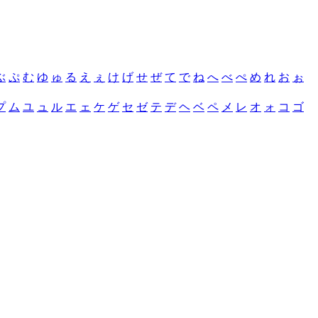
ぶ
ぷ
む
ゆ
ゅ
る
え
ぇ
け
げ
せ
ぜ
て
で
ね
へ
べ
ぺ
め
れ
お
ぉ
プ
ム
ユ
ュ
ル
エ
ェ
ケ
ゲ
セ
ゼ
テ
デ
ヘ
ベ
ペ
メ
レ
オ
ォ
コ
ゴ