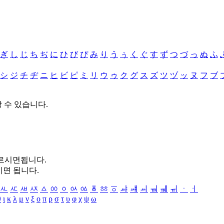
ぎ
し
じ
ち
ぢ
に
ひ
び
ぴ
み
り
う
ぅ
く
ぐ
す
ず
つ
づ
っ
ぬ
ふ
シ
ジ
チ
ヂ
ニ
ヒ
ビ
ピ
ミ
リ
ウ
ゥ
ク
グ
ス
ズ
ツ
ヅ
ッ
ヌ
フ
ブ
할 수 있습니다.
누르시면됩니다.
시면 됩니다.
ㅻ
ㅼ
ㅽ
ㅾ
ㅿ
ㆀ
ㆁ
ㆂ
ㆃ
ㆄ
ㆅ
ㆆ
ㆇ
ㆈ
ㆉ
ㆊ
ㆋ
ㆌ
ㆍ
ㆎ
θ
ι
κ
λ
μ
ν
ξ
ο
π
ρ
σ
τ
υ
φ
χ
ψ
ω