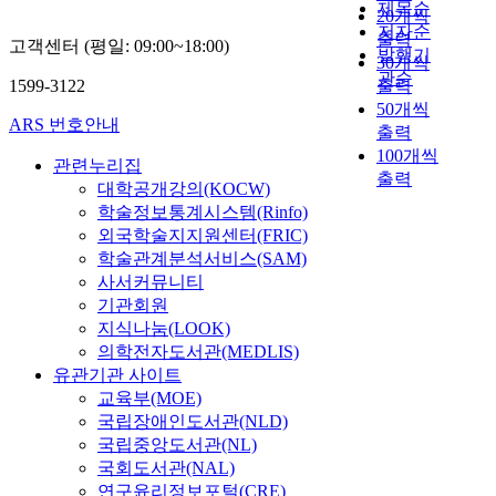
제목순
20개씩
저자순
출력
고객센터 (평일: 09:00~18:00)
발행기
30개씩
관순
1599-3122
출력
50개씩
ARS 번호안내
출력
100개씩
관련누리집
출력
대학공개강의(KOCW)
학술정보통계시스템(Rinfo)
외국학술지지원센터(FRIC)
학술관계분석서비스(SAM)
사서커뮤니티
기관회원
지식나눔(LOOK)
의학전자도서관(MEDLIS)
유관기관 사이트
교육부(MOE)
국립장애인도서관(NLD)
국립중앙도서관(NL)
국회도서관(NAL)
연구윤리정보포털(CRE)