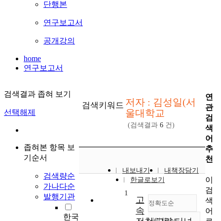
단행본
연구보고서
공개강의
home
연구보고서
검색결과 좁혀 보기
연
저자 : 김성일(서
검색키워드
관
울대학교
선택해제
검
(검색결과
6
건)
색
어
좁혀본 항목 보
추
기순서
천
내보내기
내책장담기
검색량순
이
한글로보기
가나다순
검
1
발행기관
고
색
정확도순
속
어
한국
내림차순