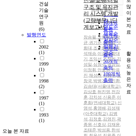
전철/교량/터널
로
정확도
건설
많
구조 및 유지관
순
기술
10개씩 출력
내림차순
이
리 시스템 개발
인기도
연구
본
(교량부문),1단
순
조회
원
10개씩
자
계보고서
연도순
(6)
출력
료
제목순
발행연도
20개씩
장승필
,
고현무
,
임창
저자순
출력
균
,
권기준
,
김용길
,
구
발행기
2002
희대
,
조근희
30개씩
,
옥승용
,
(1)
관순
활
석재승
,
이경한
,
함대
출력
기
,
조익선
,
조창빈
,
김
용
50개씩
1999
성일
,
심창수
,
권장섭
,
도
출력
(1)
이정휘
,
안호현
,
한유
높
100개씩
진
,
채성태
,
이영우
,
오
은
출력
1998
창국
,
박병기
,
서진환
,
자
(2)
김승대(서울대학교)
,
료
김상효
,
허진영
,
전강
훈
,
강치성
,
신용준
,
이
1997
훈희(연세대학교)
,
신
(1)
영석
,
홍영배
,
김성재
(아주대학교)
,
김병
1993
석
,
김정호
,
김영진
,
곽
(1)
종원
,
신호상
,
강재윤
,
조태준
,
박성용
,
한석
오늘 본 자료
희
,
최은석
,
진원종
,
이