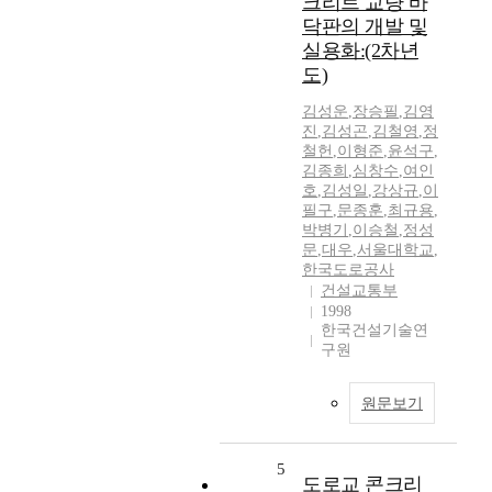
크리트 교량 바
닥판의 개발 및
실용화:(2차년
도)
김성운
,
장승필
,
김영
진
,
김성곤
,
김철영
,
정
철헌
,
이형준
,
윤석구
,
김종희
,
심창수
,
여인
호
,
김성일
,
강상규
,
이
필구
,
문종훈
,
최규용
,
박병기
,
이승철
,
정성
문
,
대우
,
서울대학교
,
한국도로공사
건설교통부
1998
한국건설기술연
구원
원문보기
5
도로교 콘크리