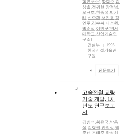
학연구소)
,
황학주
,
김
상효
,
전귀현
,
장정범
,
오규호
,
한종석
,
박기
태
,
신주환
,
서진호
,
정
연주
,
김수복
,
나성원
,
박준상
,
이민구(연세
대학교
,
산업기술연
구소)
건설부
1993
한국건설기술연
구원
원문보기
3
고속전철 교량
기술 개발, 1차
년도 연구보고
서
김병석
,
황윤국
,
박홍
석
,
김형렬
,
안일상
,
박
종섭
,
조태준
,
한석희
,