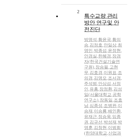
2
특수교량 관리
방안 연구및 안
전진단
방명석
,
황윤국
,
황의
승
,
김정호
,
안일상
,
최
영민
,
박종섭
,
윤정현
,
안경실
,
한혜경
,
장경
자(한국건설기술연
구원)
,
장승필
,
고현
무
,
김호경
,
이원표
,
조
의경
,
김명모
,
조서경
,
주석범
,
안상섭
,
서정
인
,
유흥
,
장정환
,
김성
일(서울대학교
,
공학
연구소)
,
장동일
,
조효
남
,
심종성
,
조병완
,
이
승재
,
이승룡
,
배인환
,
유재근
,
정승욱
,
임종
권
,
김규선
,
박성재
,
박
영훈
,
김창현
,
이범희
(한양대학교
,
산업과