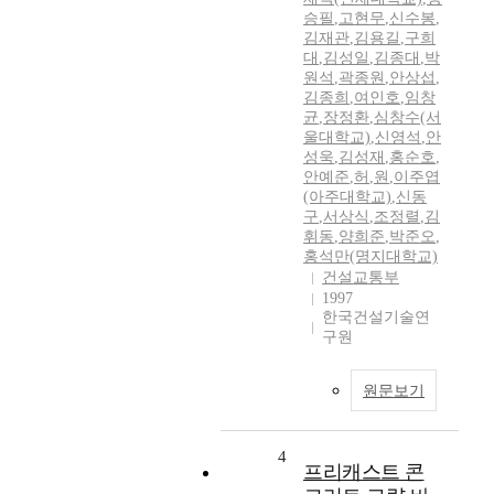
승필
,
고현무
,
신수봉
,
김재관
,
김용길
,
구희
대
,
김성일
,
김종대
,
박
원석
,
곽종원
,
안상섭
,
김종희
,
여인호
,
임창
균
,
장정환
,
심창수(서
울대학교)
,
신영석
,
안
성욱
,
김성재
,
홍순호
,
안예준
,
허
,
원
,
이주엽
(아주대학교)
,
신동
구
,
서상식
,
조정렬
,
김
휘동
,
양희준
,
박준오
,
홍석만(명지대학교)
건설교통부
1997
한국건설기술연
구원
원문보기
4
프리캐스트 콘