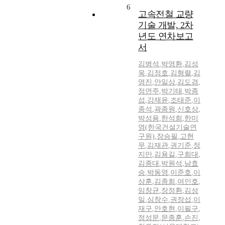
6
고속전철 교량
기술 개발, 2차
년도 연차보고
서
김병석
,
박영환
,
김성
욱
,
김정호
,
김형렬
,
김
영진
,
안일상
,
김도겸
,
정연주
,
박기태
,
박종
섭
,
강재윤
,
조태준
,
이
종석
,
곽종원
,
신호상
,
박성용
,
한석희
,
한미
영(한국건설기술연
구원)
,
장승필
,
고현
무
,
김재관
,
권기준
,
정
지만
,
김용길
,
구희대
,
김종대
,
박원석
,
남효
승
,
박동영
,
이준호
,
이
상훈
,
김종희
,
여인호
,
임창균
,
장정환
,
김성
일
,
심창수
,
권장섭
,
이
재구
,
안호현
,
이필구
,
정성문
,
문종훈
,
손진
,