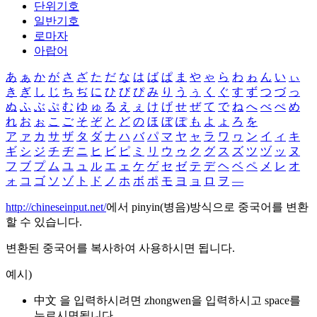
단위기호
일반기호
로마자
아랍어
あ
ぁ
か
が
さ
ざ
た
だ
な
は
ば
ぱ
ま
や
ゃ
ら
わ
ゎ
ん
い
ぃ
き
ぎ
し
じ
ち
ぢ
に
ひ
び
ぴ
み
り
う
ぅ
く
ぐ
す
ず
つ
づ
っ
ぬ
ふ
ぶ
ぷ
む
ゆ
ゅ
る
え
ぇ
け
げ
せ
ぜ
て
で
ね
へ
べ
ぺ
め
れ
お
ぉ
こ
ご
そ
ぞ
と
ど
の
ほ
ぼ
ぽ
も
よ
ょ
ろ
を
ア
ァ
カ
サ
ザ
タ
ダ
ナ
ハ
バ
パ
マ
ヤ
ャ
ラ
ワ
ヮ
ン
イ
ィ
キ
ギ
シ
ジ
チ
ヂ
ニ
ヒ
ビ
ピ
ミ
リ
ウ
ゥ
ク
グ
ス
ズ
ツ
ヅ
ッ
ヌ
フ
ブ
プ
ム
ユ
ュ
ル
エ
ェ
ケ
ゲ
セ
ゼ
テ
デ
ヘ
ベ
ペ
メ
レ
オ
ォ
コ
ゴ
ソ
ゾ
ト
ド
ノ
ホ
ボ
ポ
モ
ヨ
ョ
ロ
ヲ
―
http://chineseinput.net/
에서 pinyin(병음)방식으로 중국어를 변환
할 수 있습니다.
변환된 중국어를 복사하여 사용하시면 됩니다.
예시)
中文 을 입력하시려면
zhongwen
을 입력하시고 space를
누르시면됩니다.