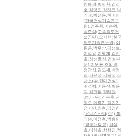
한혜경
,
박영환
,
김정
호
,
김영진
,
강재윤
,
박
기태
,
박성용
,
한미영
(한국건설기술연구
원)
,
엄주환
,
이승원
,
방춘석(고속철도건
설공단)
,
오지택(한국
철도기술연구원)
,
이
완훈
,
박우상
,
김성보
,
이석용
,
이명재
,
김진
호(삼성물산
,
건설부
문)
,
이원표
,
조의경
,
정광섭
,
김모세
,
박정
일
,
김윤석
,
김남식
,
조
남소(㈜
,
현대건설)
,
주석범
,
이용진
,
박용
덕
,
김만철
,
정태원
(㈜
,
대우)
,
김두훈
,
권
형오
,
이홍기
,
정민기
,
정지만
,
최현
,
김영찬
(유니슨산업(주))
,
황
의승
,
이정현
,
박흥민
(경희대학교)
,
김상
효
,
이상호
,
함형진
,
정
재익(연세대학교)
,
장