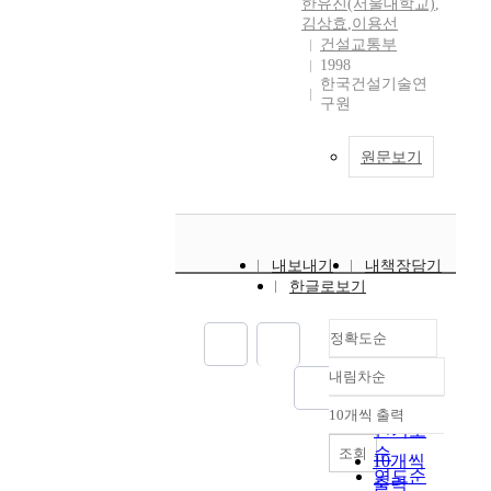
한유진(서울대학교)
,
김상효
,
이용선
건설교통부
1998
한국건설기술연
구원
원문보기
내보내기
내책장담기
한글로보기
정확도순
내림차순
정확도
순
10개씩 출력
내림차순
인기도
순
조회
10개씩
연도순
출력