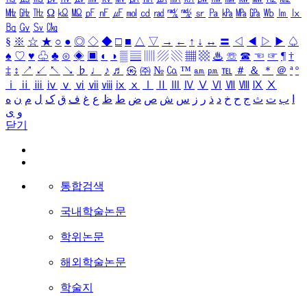
㎒
㎓
㎔
Ω
㏀
㏁
㎊
㎋
㎌
㏖
㏅
㎭
㎮
㎯
㏛
㎩
㎪
㎫
㎬
㏝
㏐
㏓
㏃
㏉
㏜
㏆
§
※
☆
★
○
●
◎
◇
◆
□
■
△
▽
→
←
↑
↓
↔
〓
◁
◀
▷
▶
♤
♠
♡
♥
♧
♣
⊙
◈
▣
◐
◑
▒
▤
▥
▨
▧
▦
▩
♨
☏
☎
☜
☞
¶
†
‡
↕
↗
↙
↖
↘
♭
♩
♪
♬
㉿
㈜
№
㏇
™
㏂
㏘
℡
＃
＆
＊
＠
ª
º
ⅰ
ⅱ
ⅲ
ⅳ
ⅴ
ⅵ
ⅶ
ⅷ
ⅸ
ⅹ
Ⅰ
Ⅱ
Ⅲ
Ⅳ
Ⅴ
Ⅵ
Ⅶ
Ⅷ
Ⅸ
Ⅹ
ا
ب
ت
ث
ج
ح
خ
د
ذ
ر
ز
س
ش
ص
ض
ط
ظ
ع
غ
ف
ق
ک
ل
م
ن
ه
و
ی
닫기
통합검색
국내학술논문
학위논문
해외학술논문
학술지