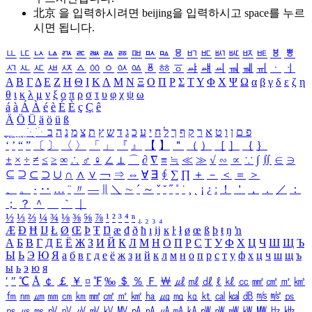
北京 을 입력하시려면
beijing
을 입력하시고 space를 누르
시면 됩니다.
ㅥ
ㅦ
ㅧ
ㅨ
ㅩ
ㅪ
ㅫ
ㅬ
ㅭ
ㅮ
ㅯ
ㅰ
ㅱ
ㅲ
ㅳ
ㅴ
ㅵ
ㅶ
ㅷ
ㅸ
ㅹ
ㅺ
ㅻ
ㅼ
ㅽ
ㅾ
ㅿ
ㆀ
ㆁ
ㆂ
ㆃ
ㆄ
ㆅ
ㆆ
ㆇ
ㆈ
ㆉ
ㆊ
ㆋ
ㆌ
ㆍ
ㆎ
Α
Β
Γ
Δ
Ε
Ζ
Η
Θ
Ι
Κ
Λ
Μ
Ν
Ξ
Ο
Π
Ρ
Σ
Τ
Υ
Φ
Χ
Ψ
Ω
α
β
γ
δ
ε
ζ
η
θ
ι
κ
λ
μ
ν
ξ
ο
π
ρ
σ
τ
υ
φ
χ
ψ
ω
á
à
Á
À
é
è
É
È
ç
Ç
ê
Ä
Ö
Ü
ä
ö
ü
ß
ְ
ֳ
ֲ
ֱ
ָ
ַ
ֵ
ֶ
ִ
ֹ
ּ
ֻ
ׂ
ׁ
ּ
ב
ה
נ
מ
צ
ת
ץ
ש
ד
ג
כ
ע
י
ח
ל
ך
ף
ק
ר
א
ט
ו
ן
ם
פ
‘
’
“
”
〔
〕
〈
〉
「
」
『
』
【
】
＂
（
）
［
］
｛
｝
±
×
÷
≠
≤
≥
∞
∴
♂
♀
∠
⊥
⌒
∂
∇
≡
≒
≪
≫
√
∽
∝
∵
∫
∬
∈
∋
⊆
⊇
⊂
⊃
∪
∩
∧
∨
￢
⇒
⇔
∀
∃
∮
∑
∏
＋
－
＜
＝
＞
、
。
·
‥
…
¨
〃
―
∥
＼
∼
´
～
ˇ
˘
˝
˚
˙
¸
˛
¡
¿
ː
！
＇
，
．
／
：
；
？
＾
＿
｀
｜
½
⅓
⅔
¼
¾
⅛
⅜
⅝
⅞
¹
²
³
⁴
ⁿ
₁
₂
₃
₄
Æ
Ð
Ħ
Ĳ
Ł
Ø
Œ
Þ
Ŧ
Ŋ
æ
đ
ð
ħ
ı
ĳ
ĸ
ŀ
ł
ø
œ
ß
þ
ŧ
ŋ
ŉ
А
Б
В
Г
Д
Е
Ё
Ж
З
И
Й
К
Л
М
Н
О
П
Р
С
Т
У
Ф
Х
Ц
Ч
Ш
Щ
Ъ
Ы
Ь
Э
Ю
Я
а
б
в
г
д
е
ё
ж
з
и
й
к
л
м
н
о
п
р
с
т
у
ф
х
ц
ч
ш
щ
ъ
ы
ь
э
ю
я
′
″
℃
Å
￠
￡
￥
¤
℉
‰
＄
％
Ｆ
￦
㎕
㎖
㎗
ℓ
㎘
㏄
㎣
㎤
㎥
㎦
㎙
㎚
㎛
㎜
㎝
㎞
㎟
㎠
㎡
㎢
㏊
㎍
㎎
㎏
㏏
㎈
㎉
㏈
㎧
㎨
㎰
㎱
㎲
㎳
㎴
㎵
㎶
㎷
㎸
㎹
㎀
㎁
㎂
㎃
㎄
㎺
㎻
㎽
㎾
㎿
㎐
㎑