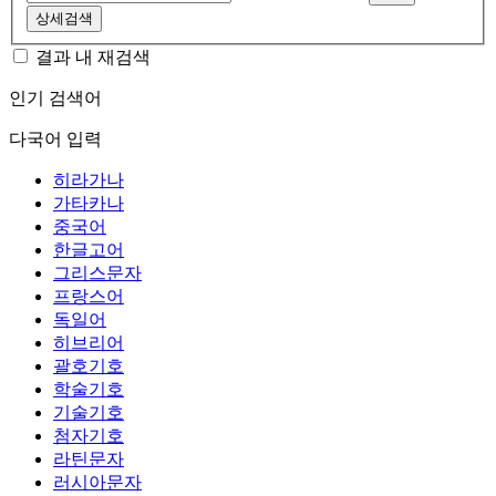
상세검색
결과 내 재검색
인기 검색어
다국어 입력
히라가나
가타카나
중국어
한글고어
그리스문자
프랑스어
독일어
히브리어
괄호기호
학술기호
기술기호
첨자기호
라틴문자
러시아문자