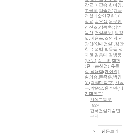
강균
,
이필승
,
한미영
,
고금희
,
김숙현(한국
건설기술연구원)
,
이
석용
,
박우상
,
윤군진
,
김진호
,
강동욱(삼성
물산
,
건설부문)
,
박정
일
,
이원표
,
조의경
,
정
광섭(현대건설)
,
김만
철
,
주석범
,
박용득
,
정
태원
,
김홍태
,
김병용
(대우)
,
김두훈
,
최현
(유니슨산업)
,
유문
식
,
남용혁(케이알)
,
황의승
,
문종훈
,
박경
원(경희대학교)
,
신동
구
,
박준오
,
홍석만(명
지대학교)
건설교통부
1999
한국건설기술연
구원
원문보기