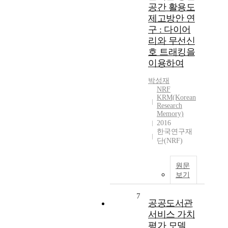
공간 활용도
제고방안 연
구 : 다이어
리와 무선신
호 트래킹을
이용하여
박성재
NRF
KRM(Korean
Research
Memory)
2016
한국연구재
단(NRF)
원문
보기
7
공공도서관
서비스 가치
평가 모델