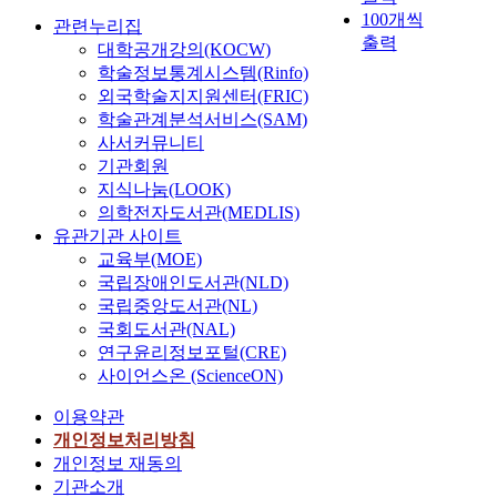
100개씩
관련누리집
출력
대학공개강의(KOCW)
학술정보통계시스템(Rinfo)
외국학술지지원센터(FRIC)
학술관계분석서비스(SAM)
사서커뮤니티
기관회원
지식나눔(LOOK)
의학전자도서관(MEDLIS)
유관기관 사이트
교육부(MOE)
국립장애인도서관(NLD)
국립중앙도서관(NL)
국회도서관(NAL)
연구윤리정보포털(CRE)
사이언스온 (ScienceON)
이용약관
개인정보처리방침
개인정보 재동의
기관소개