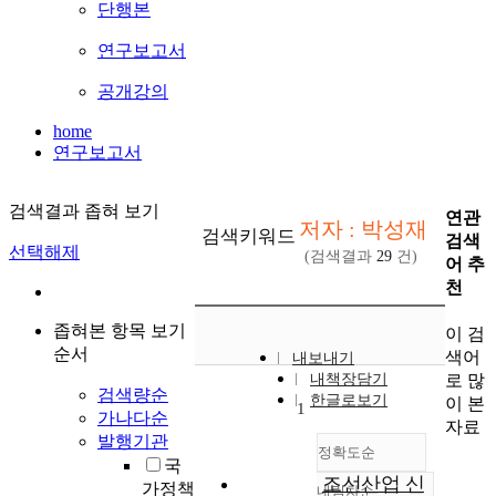
단행본
연구보고서
공개강의
home
연구보고서
검색결과 좁혀 보기
연관
저자 : 박성재
검색키워드
검색
선택해제
(검색결과
29
건)
어 추
천
좁혀본 항목 보기
이 검
순서
색어
내보내기
로 많
내책장담기
검색량순
한글로보기
이 본
1
가나다순
자료
발행기관
정확도순
국
조선산업 신
가정책
내림차순