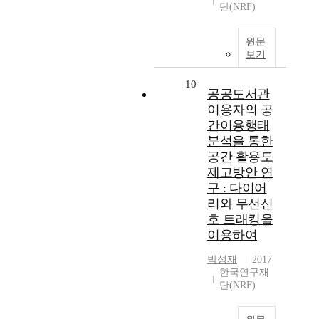
단(NRF)
원문
보기
10
공공도서관
이용자의 공
간이용행태
분석을 통한
공간 활용도
제고방안 연
구 : 다이어
리와 무선신
호 트래킹을
이용하여
박성재
2017
한국연구재
단(NRF)