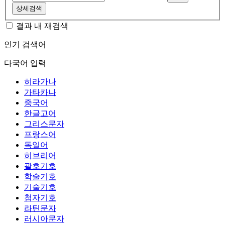
상세검색
결과 내 재검색
인기 검색어
다국어 입력
히라가나
가타카나
중국어
한글고어
그리스문자
프랑스어
독일어
히브리어
괄호기호
학술기호
기술기호
첨자기호
라틴문자
러시아문자