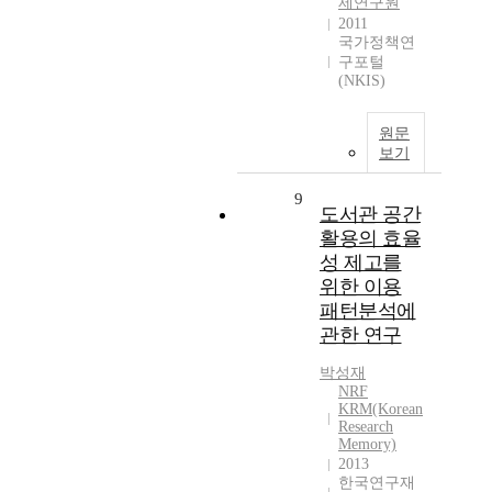
제연구원
2011
국가정책연
구포털
(NKIS)
원문
보기
9
도서관 공간
활용의 효율
성 제고를
위한 이용
패턴분석에
관한 연구
박성재
NRF
KRM(Korean
Research
Memory)
2013
한국연구재