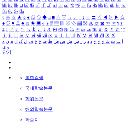
㎒
㎓
㎔
Ω
㏀
㏁
㎊
㎋
㎌
㏖
㏅
㎭
㎮
㎯
㏛
㎩
㎪
㎫
㎬
㏝
㏐
㏓
㏃
㏉
㏜
㏆
§
※
☆
★
○
●
◎
◇
◆
□
■
△
▽
→
←
↑
↓
↔
〓
◁
◀
▷
▶
♤
♠
♡
♥
♧
♣
⊙
◈
▣
◐
◑
▒
▤
▥
▨
▧
▦
▩
♨
☏
☎
☜
☞
¶
†
‡
↕
↗
↙
↖
↘
♭
♩
♪
♬
㉿
㈜
№
㏇
™
㏂
㏘
℡
＃
＆
＊
＠
ª
º
ⅰ
ⅱ
ⅲ
ⅳ
ⅴ
ⅵ
ⅶ
ⅷ
ⅸ
ⅹ
Ⅰ
Ⅱ
Ⅲ
Ⅳ
Ⅴ
Ⅵ
Ⅶ
Ⅷ
Ⅸ
Ⅹ
ا
ب
ت
ث
ج
ح
خ
د
ذ
ر
ز
س
ش
ص
ض
ط
ظ
ع
غ
ف
ق
ک
ل
م
ن
ه
و
ی
닫기
통합검색
국내학술논문
학위논문
해외학술논문
학술지