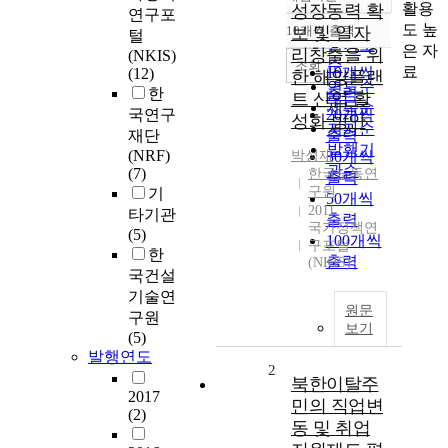
정확도
활용
성장동력 확
연구포
순
도 높
10개씩 출력
보 및 일자
털
내림차순
인기도
은 자
리창출을 위
(NKIS)
순
조회
료
10개씩
(12)
한 해양플랜
연도순
한
출력
트 산업 활
제목순
국연구
20개씩
성화 방안
저자순
재단
출력
발행기
(NRF)
박성재
30개씩
관순
(7)
한국노동연
출력
구원
기
50개씩
2011
타기관
출력
국가정책연
(5)
100개씩
구포털
한
출력
(NKIS)
국건설
기술연
원문
구원
보기
(5)
발행연도
2
북한이탈주
2017
민의 직업변
(2)
동 및 취업