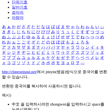
단위기호
일반기호
로마자
아랍어
あ
ぁ
か
が
さ
ざ
た
だ
な
は
ば
ぱ
ま
や
ゃ
ら
わ
ゎ
ん
い
ぃ
き
ぎ
し
じ
ち
ぢ
に
ひ
び
ぴ
み
り
う
ぅ
く
ぐ
す
ず
つ
づ
っ
ぬ
ふ
ぶ
ぷ
む
ゆ
ゅ
る
え
ぇ
け
げ
せ
ぜ
て
で
ね
へ
べ
ぺ
め
れ
お
ぉ
こ
ご
そ
ぞ
と
ど
の
ほ
ぼ
ぽ
も
よ
ょ
ろ
を
ア
ァ
カ
サ
ザ
タ
ダ
ナ
ハ
バ
パ
マ
ヤ
ャ
ラ
ワ
ヮ
ン
イ
ィ
キ
ギ
シ
ジ
チ
ヂ
ニ
ヒ
ビ
ピ
ミ
リ
ウ
ゥ
ク
グ
ス
ズ
ツ
ヅ
ッ
ヌ
フ
ブ
プ
ム
ユ
ュ
ル
エ
ェ
ケ
ゲ
セ
ゼ
テ
デ
ヘ
ベ
ペ
メ
レ
オ
ォ
コ
ゴ
ソ
ゾ
ト
ド
ノ
ホ
ボ
ポ
モ
ヨ
ョ
ロ
ヲ
―
http://chineseinput.net/
에서 pinyin(병음)방식으로 중국어를 변환
할 수 있습니다.
변환된 중국어를 복사하여 사용하시면 됩니다.
예시)
中文 을 입력하시려면
zhongwen
을 입력하시고 space를
누르시면됩니다.