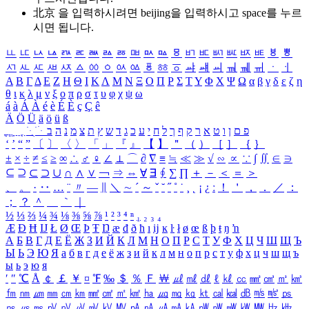
北京 을 입력하시려면
beijing
을 입력하시고 space를 누르
시면 됩니다.
ㅥ
ㅦ
ㅧ
ㅨ
ㅩ
ㅪ
ㅫ
ㅬ
ㅭ
ㅮ
ㅯ
ㅰ
ㅱ
ㅲ
ㅳ
ㅴ
ㅵ
ㅶ
ㅷ
ㅸ
ㅹ
ㅺ
ㅻ
ㅼ
ㅽ
ㅾ
ㅿ
ㆀ
ㆁ
ㆂ
ㆃ
ㆄ
ㆅ
ㆆ
ㆇ
ㆈ
ㆉ
ㆊ
ㆋ
ㆌ
ㆍ
ㆎ
Α
Β
Γ
Δ
Ε
Ζ
Η
Θ
Ι
Κ
Λ
Μ
Ν
Ξ
Ο
Π
Ρ
Σ
Τ
Υ
Φ
Χ
Ψ
Ω
α
β
γ
δ
ε
ζ
η
θ
ι
κ
λ
μ
ν
ξ
ο
π
ρ
σ
τ
υ
φ
χ
ψ
ω
á
à
Á
À
é
è
É
È
ç
Ç
ê
Ä
Ö
Ü
ä
ö
ü
ß
ְ
ֳ
ֲ
ֱ
ָ
ַ
ֵ
ֶ
ִ
ֹ
ּ
ֻ
ׂ
ׁ
ּ
ב
ה
נ
מ
צ
ת
ץ
ש
ד
ג
כ
ע
י
ח
ל
ך
ף
ק
ר
א
ט
ו
ן
ם
פ
‘
’
“
”
〔
〕
〈
〉
「
」
『
』
【
】
＂
（
）
［
］
｛
｝
±
×
÷
≠
≤
≥
∞
∴
♂
♀
∠
⊥
⌒
∂
∇
≡
≒
≪
≫
√
∽
∝
∵
∫
∬
∈
∋
⊆
⊇
⊂
⊃
∪
∩
∧
∨
￢
⇒
⇔
∀
∃
∮
∑
∏
＋
－
＜
＝
＞
、
。
·
‥
…
¨
〃
―
∥
＼
∼
´
～
ˇ
˘
˝
˚
˙
¸
˛
¡
¿
ː
！
＇
，
．
／
：
；
？
＾
＿
｀
｜
½
⅓
⅔
¼
¾
⅛
⅜
⅝
⅞
¹
²
³
⁴
ⁿ
₁
₂
₃
₄
Æ
Ð
Ħ
Ĳ
Ł
Ø
Œ
Þ
Ŧ
Ŋ
æ
đ
ð
ħ
ı
ĳ
ĸ
ŀ
ł
ø
œ
ß
þ
ŧ
ŋ
ŉ
А
Б
В
Г
Д
Е
Ё
Ж
З
И
Й
К
Л
М
Н
О
П
Р
С
Т
У
Ф
Х
Ц
Ч
Ш
Щ
Ъ
Ы
Ь
Э
Ю
Я
а
б
в
г
д
е
ё
ж
з
и
й
к
л
м
н
о
п
р
с
т
у
ф
х
ц
ч
ш
щ
ъ
ы
ь
э
ю
я
′
″
℃
Å
￠
￡
￥
¤
℉
‰
＄
％
Ｆ
￦
㎕
㎖
㎗
ℓ
㎘
㏄
㎣
㎤
㎥
㎦
㎙
㎚
㎛
㎜
㎝
㎞
㎟
㎠
㎡
㎢
㏊
㎍
㎎
㎏
㏏
㎈
㎉
㏈
㎧
㎨
㎰
㎱
㎲
㎳
㎴
㎵
㎶
㎷
㎸
㎹
㎀
㎁
㎂
㎃
㎄
㎺
㎻
㎽
㎾
㎿
㎐
㎑