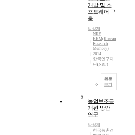
개발 및 소
프트웨어 구
축
박성재
NRF
KRM(Korean
Research
Memory)
2014
한국연구재
단(NRF)
원문
보기
8
농업보조금
개편 방안
연구
박성재
한국농촌경