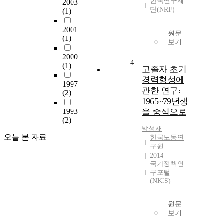
한국연구재
2003
단(NRF)
(1)
2001
원문
(1)
보기
2000
4
(1)
고졸자 초기
경력형성에
1997
관한 연구:
(2)
1965~79년생
1993
을 중심으로
(2)
박성재
오늘 본 자료
한국노동연
구원
2014
국가정책연
구포털
(NKIS)
원문
보기