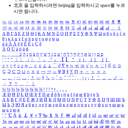
北京 을 입력하시려면
beijing
을 입력하시고 space를 누르
시면 됩니다.
ㅥ
ㅦ
ㅧ
ㅨ
ㅩ
ㅪ
ㅫ
ㅬ
ㅭ
ㅮ
ㅯ
ㅰ
ㅱ
ㅲ
ㅳ
ㅴ
ㅵ
ㅶ
ㅷ
ㅸ
ㅹ
ㅺ
ㅻ
ㅼ
ㅽ
ㅾ
ㅿ
ㆀ
ㆁ
ㆂ
ㆃ
ㆄ
ㆅ
ㆆ
ㆇ
ㆈ
ㆉ
ㆊ
ㆋ
ㆌ
ㆍ
ㆎ
Α
Β
Γ
Δ
Ε
Ζ
Η
Θ
Ι
Κ
Λ
Μ
Ν
Ξ
Ο
Π
Ρ
Σ
Τ
Υ
Φ
Χ
Ψ
Ω
α
β
γ
δ
ε
ζ
η
θ
ι
κ
λ
μ
ν
ξ
ο
π
ρ
σ
τ
υ
φ
χ
ψ
ω
á
à
Á
À
é
è
É
È
ç
Ç
ê
Ä
Ö
Ü
ä
ö
ü
ß
ְ
ֳ
ֲ
ֱ
ָ
ַ
ֵ
ֶ
ִ
ֹ
ּ
ֻ
ׂ
ׁ
ּ
ב
ה
נ
מ
צ
ת
ץ
ש
ד
ג
כ
ע
י
ח
ל
ך
ף
ק
ר
א
ט
ו
ן
ם
פ
‘
’
“
”
〔
〕
〈
〉
「
」
『
』
【
】
＂
（
）
［
］
｛
｝
±
×
÷
≠
≤
≥
∞
∴
♂
♀
∠
⊥
⌒
∂
∇
≡
≒
≪
≫
√
∽
∝
∵
∫
∬
∈
∋
⊆
⊇
⊂
⊃
∪
∩
∧
∨
￢
⇒
⇔
∀
∃
∮
∑
∏
＋
－
＜
＝
＞
、
。
·
‥
…
¨
〃
―
∥
＼
∼
´
～
ˇ
˘
˝
˚
˙
¸
˛
¡
¿
ː
！
＇
，
．
／
：
；
？
＾
＿
｀
｜
½
⅓
⅔
¼
¾
⅛
⅜
⅝
⅞
¹
²
³
⁴
ⁿ
₁
₂
₃
₄
Æ
Ð
Ħ
Ĳ
Ł
Ø
Œ
Þ
Ŧ
Ŋ
æ
đ
ð
ħ
ı
ĳ
ĸ
ŀ
ł
ø
œ
ß
þ
ŧ
ŋ
ŉ
А
Б
В
Г
Д
Е
Ё
Ж
З
И
Й
К
Л
М
Н
О
П
Р
С
Т
У
Ф
Х
Ц
Ч
Ш
Щ
Ъ
Ы
Ь
Э
Ю
Я
а
б
в
г
д
е
ё
ж
з
и
й
к
л
м
н
о
п
р
с
т
у
ф
х
ц
ч
ш
щ
ъ
ы
ь
э
ю
я
′
″
℃
Å
￠
￡
￥
¤
℉
‰
＄
％
Ｆ
￦
㎕
㎖
㎗
ℓ
㎘
㏄
㎣
㎤
㎥
㎦
㎙
㎚
㎛
㎜
㎝
㎞
㎟
㎠
㎡
㎢
㏊
㎍
㎎
㎏
㏏
㎈
㎉
㏈
㎧
㎨
㎰
㎱
㎲
㎳
㎴
㎵
㎶
㎷
㎸
㎹
㎀
㎁
㎂
㎃
㎄
㎺
㎻
㎽
㎾
㎿
㎐
㎑