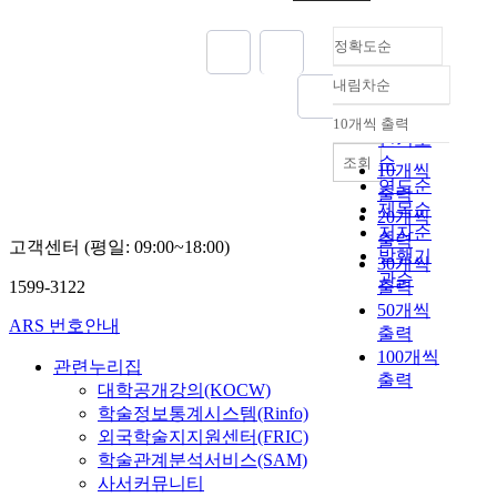
정확도순
내림차순
정확도
순
10개씩 출력
내림차순
인기도
순
조회
10개씩
연도순
출력
제목순
20개씩
저자순
출력
고객센터 (평일: 09:00~18:00)
발행기
30개씩
관순
1599-3122
출력
50개씩
ARS 번호안내
출력
100개씩
관련누리집
출력
대학공개강의(KOCW)
학술정보통계시스템(Rinfo)
외국학술지지원센터(FRIC)
학술관계분석서비스(SAM)
사서커뮤니티