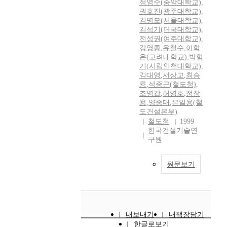
정영수(중앙대학교)
,
권호진(광주대학교)
,
김명모(서울대학교)
,
김석기(단국대학교)
,
전성권(여주대학교)
,
강영종
,
유철수
,
이학
은(고려대학교)
,
박형
기(시립인천대학교)
,
김대영
,
서상교
,
최승
룡
,
석종근(철도청)
,
조영갑
,
허영호
,
정장
용
,
양종대
,
은일용(철
도건설본부)
철도청
1999
한국건설기술연
구원
원문보기
내보내기
내책장담기
한글로보기