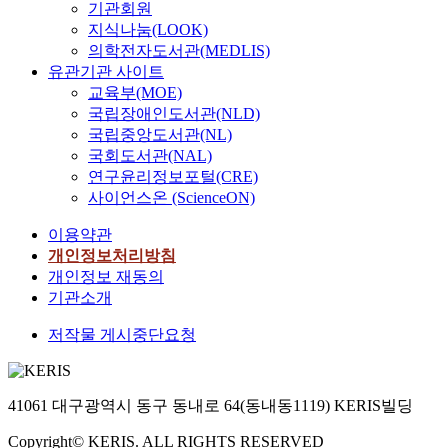
기관회원
지식나눔(LOOK)
의학전자도서관(MEDLIS)
유관기관 사이트
교육부(MOE)
국립장애인도서관(NLD)
국립중앙도서관(NL)
국회도서관(NAL)
연구윤리정보포털(CRE)
사이언스온 (ScienceON)
이용약관
개인정보처리방침
개인정보 재동의
기관소개
저작물 게시중단요청
41061 대구광역시 동구 동내로 64(동내동1119) KERIS빌딩
Copyright© KERIS. ALL RIGHTS RESERVED