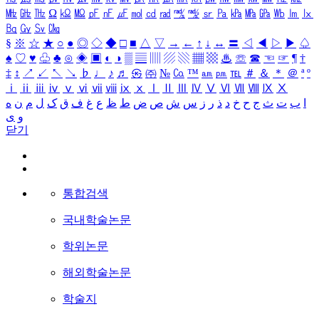
㎒
㎓
㎔
Ω
㏀
㏁
㎊
㎋
㎌
㏖
㏅
㎭
㎮
㎯
㏛
㎩
㎪
㎫
㎬
㏝
㏐
㏓
㏃
㏉
㏜
㏆
§
※
☆
★
○
●
◎
◇
◆
□
■
△
▽
→
←
↑
↓
↔
〓
◁
◀
▷
▶
♤
♠
♡
♥
♧
♣
⊙
◈
▣
◐
◑
▒
▤
▥
▨
▧
▦
▩
♨
☏
☎
☜
☞
¶
†
‡
↕
↗
↙
↖
↘
♭
♩
♪
♬
㉿
㈜
№
㏇
™
㏂
㏘
℡
＃
＆
＊
＠
ª
º
ⅰ
ⅱ
ⅲ
ⅳ
ⅴ
ⅵ
ⅶ
ⅷ
ⅸ
ⅹ
Ⅰ
Ⅱ
Ⅲ
Ⅳ
Ⅴ
Ⅵ
Ⅶ
Ⅷ
Ⅸ
Ⅹ
ا
ب
ت
ث
ج
ح
خ
د
ذ
ر
ز
س
ش
ص
ض
ط
ظ
ع
غ
ف
ق
ک
ل
م
ن
ه
و
ی
닫기
통합검색
국내학술논문
학위논문
해외학술논문
학술지