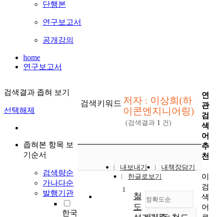
단행본
연구보고서
공개강의
home
연구보고서
검색결과 좁혀 보기
연
저자 : 이상희(하
검색키워드
관
이콘엔지니어링)
선택해제
검
(검색결과
1
건)
색
어
좁혀본 항목 보
추
기순서
천
내보내기
내책장담기
검색량순
이
한글로보기
가나다순
검
1
발행기관
철
색
정확도순
도
어
한국
내림차순