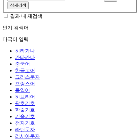
상세검색
결과 내 재검색
인기 검색어
다국어 입력
히라가나
가타카나
중국어
한글고어
그리스문자
프랑스어
독일어
히브리어
괄호기호
학술기호
기술기호
첨자기호
라틴문자
러시아문자